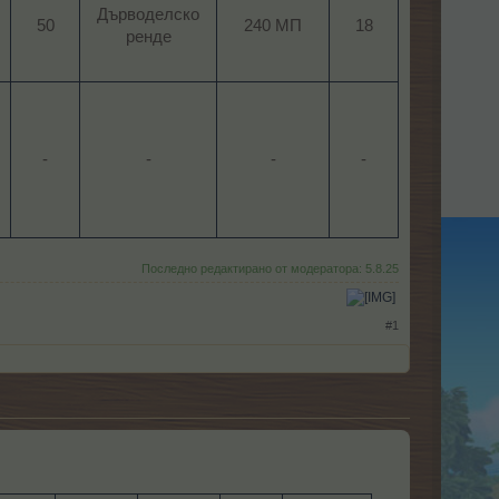
Дърводелско
50
240 МП​
18
ренде​
-
-​
-​
-
Последно редактирано от модератора:
5.8.25
​
#1