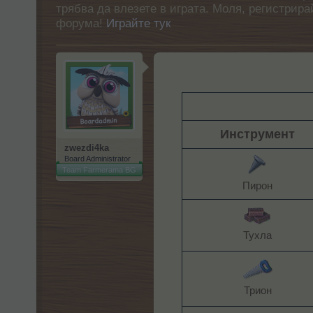
трябва да влезете в играта. Моля, регистрир
форума!
Играйте тук
Инструмент
zwezdi4ka
Board Administrator
Team Farmerama BG
Пирон​
Тухла​
Трион​