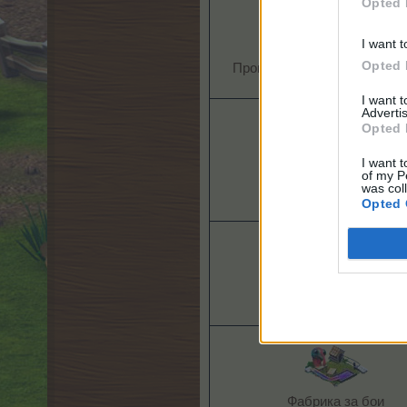
Opted 
I want t
Opted 
Производство на прилепно г
I want 
Advertis
Opted 
I want t
of my P
Мандра за козе мляко​
was col
Opted 
Производство на пух​
Фабрика за бои​