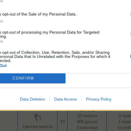
In
15 чука
300 дъски
1 прил
o opt-out of the Sale of my Personal Data.
17​
900 пирона
1 храна
Прилепно гуано​
4 машинни
прилеп
In
уано​
части​
to opt-out of processing my Personal Data for Targeted
ing.
14 чука
In
6 триона
2 коз
280 дъски
17​
1 хра
o opt-out of Collection, Use, Retention, Sale, and/or Sharing
840 пирона
ersonal Data that Is Unrelated with the Purposes for which it
Козе мляко​
за коз
8 машинни
lected.
Out
части​
16 чука
CONFIRM
10 лопати
2 пати
18​
320 дъски
1 хра
Пухени пера​
960 пирона
за пати
Data Deletion
Data Access
Privacy Policy
1 вентилатор​
20 чука
20 лопати
2 пуй
19​
400 дъски
1 хра
Цветна палета​
3 кошници
за пуйк