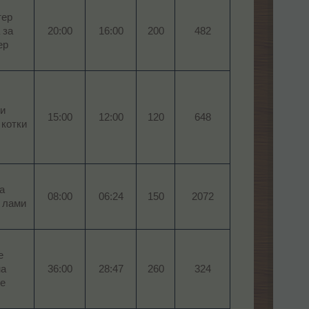
тер
 за
20:00​
16:00​
200​
482​
р​
ки
15:00​
12:00​
120​
648​
котки​
а
08:00​
06:24​
150​
2072​
 лами​
е
на
36:00​
28:47​
260​
324​
е​