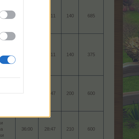
еп
 за
24:00​
19:11​
140​
685​
и​
и
на
24:00​
19:11​
140​
375​
и​
ци
на
36:00​
28:47​
200​
600​
ци​
ки
на
36:00​
28:47​
210​
600​
и​