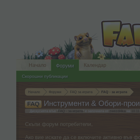
Начало
Календар
Форуми
Скорошни публикации
Начало
Форуми
FAQ за играта
FAQ - за играта
Инструменти & Обори-прои
FAQ
Дискусията в/ъв "
FAQ - за играта
" е започната от
zwezdi4ka
на
10.11
Скъпи форум потребители,
Ако вие искате да се включите активно във ф