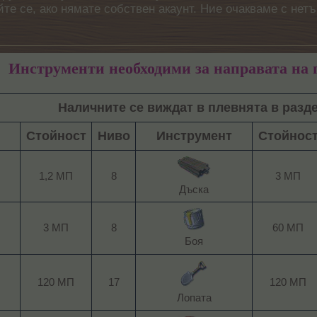
айте се, ако нямате собствен акаунт. Ние очакваме с н
Инструменти необходими за направата на 
Наличните се виждат в плевнята в разд
Стойност
Ниво
Инструмент
Стойнос
1,2 МП
8
3 МП
Дъска​
3 МП
8
60 МП
Боя​
120 МП
17
120 МП
Лопата​