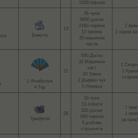
1200 пирона​
36 чука
3000 дъски
2160 пирона
2 вра
19​
12 триона
1 храна за 
Бижута​
те​
30 машинни
части​
500 Дъска
32 Машинна
1 Скорп
част
21​
1 Храна
20 Трион
скорпио
2 Дървен чук
1 Флабелум
​
5 Ножица​
4 Тор​
16 чука
12 лопати
1 пра
320 дъски
25​
1 хра
960 пирона
Трюфели​
за прасе
5 дъбови
стръкчета​