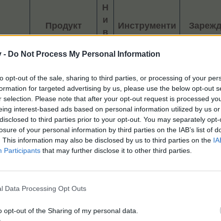
Н
и
Продукт
Инструменти
Зарежд
в
о
v -
Do Not Process My Personal Information
10 чука
3 коко
10​
200 дъски
1 храна
to opt-out of the sale, sharing to third parties, or processing of your per
Яйца​
600 пирона​
кокошк
formation for targeted advertising by us, please use the below opt-out s
r selection. Please note that after your opt-out request is processed y
12 чука
eing interest-based ads based on personal information utilized by us or
6 лопати
2 зае
disclosed to third parties prior to your opt-out. You may separately opt-
10​
1 ножица
1 храна
losure of your personal information by third parties on the IAB’s list of
Ангорска вълна​
240 дъски
зайци
​
. This information may also be disclosed by us to third parties on the
IA
720 пирона​
Participants
that may further disclose it to other third parties.
20 чука
2 ножици
2 овц
400 дъски
15​
1 хра
l Data Processing Opt Outs
1200 пирона
Овча вълна​
за овц
е​
12 машинни
части​
o opt-out of the Sharing of my personal data.