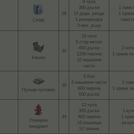
8 чука
300 дъски
1 хамс
28​
10 дърв. ренде
1 храна
5 резервоара
хамсте
Сейф​
3 мех. ръце​
15 чука
5 стар метал
450 дъски
2 кот
30​
1200 пирона
1 храна за 
Кашон​
10 машинни
части​
5 бои
5 машинни части
1 лам
30​
600 пирона
1 храна за
Пухкав пуловер​
550 дъски​
12 чука
350 дъски
1 куч
34​
400 пирона
1 хра
Пожарен
10 кошници
за куч
хиндрант​
10 триона​