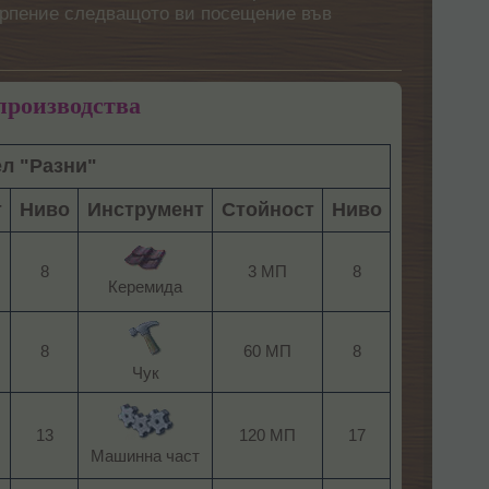
етърпение следващото ви посещение във
производства
ел "Разни"
т
Ниво
Инструмент
Стойност
Ниво
8
3 МП
8
Керемида​
8
60 МП
8
Чук​
13
120 МП
17
Машинна част​