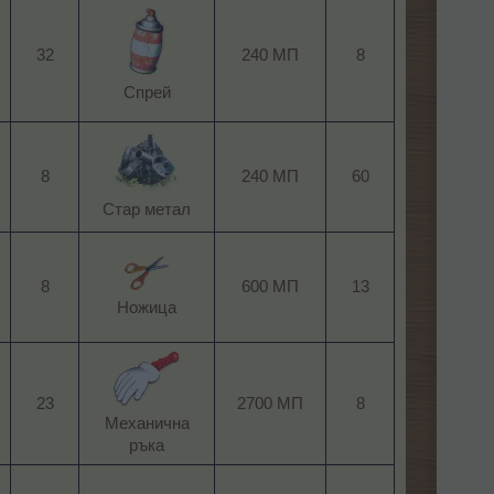
32
240 МП
8
Спрей​
8
240 МП
60
Стар метал​
8
600 МП
13
Ножица​
23
2700 МП
8
Механична
ръка​