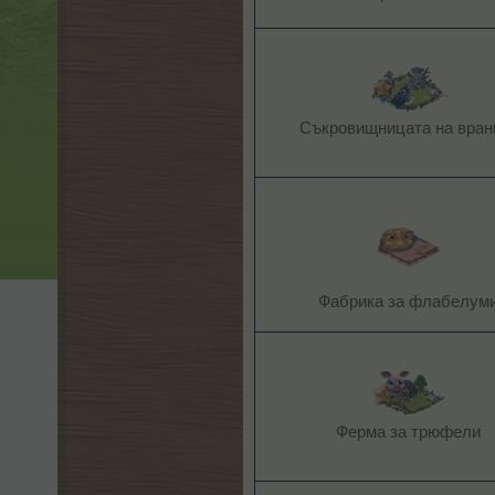
Съкровищницата на врани
Фабрика за флабелуми
Ферма за трюфели​