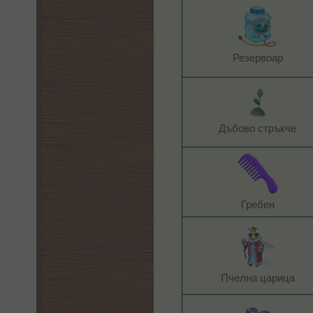
Резервоар​
Дъбово стръкче​
Гребен​
Пчелна царица​