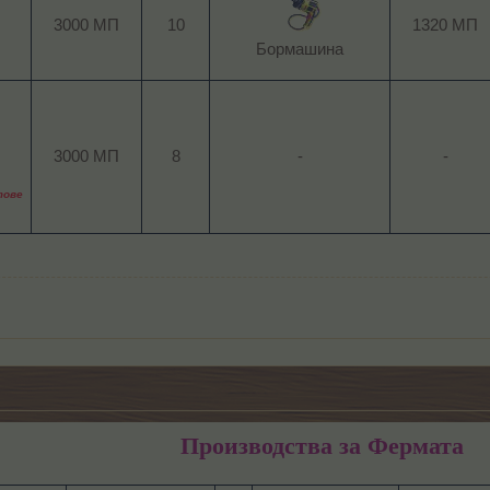
3000 МП
10
1320 МП
Бормашина​
3000 МП​
8​
-​
-
тове
Производства за Фермата