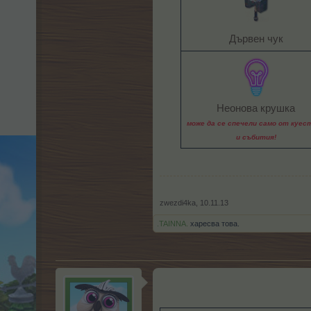
Дървен чук​
Неонова крушка
може да се спечели само от куес
и събития!
zwezdi4ka
,
10.11.13
.TAINNA.
харесва това.