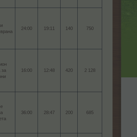
ни
24:00​
19:11​
140​
750​
врана​
ион
 за
16:00​
12:48​
420​
2 128​
ни​
се
на
36:00​
28:47​
200​
685​
та​