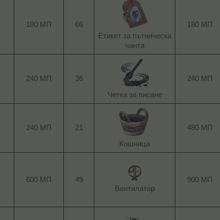
180 МП
66
180 МП
Етикет за пътническа
чанта​
240 МП
36
240 МП
Четка за писане​
240 МП
21
480 МП
Кошница​
600 МП
49
900 МП
Вентилатор​