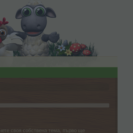
нете своя собствена тема, първо ще