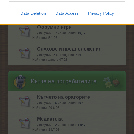
Актуализации и идеи
Дискусии:
169
Съобщения:
2,778
Data Deletion
Data Access
Privacy Policy
20.7.26
Форумни игри
Дискусии:
17
Съобщения:
19,772
5.1.26
Слухове и предположения
Дискусии:
2
Съобщения:
346
днес в 07:28
Кътче на потребителите
Кътчето на ораторите
Дискусии:
16
Съобщения:
497
20.6.26
Медиатека
Дискусии:
12
Съобщения:
1,947
13.7.26