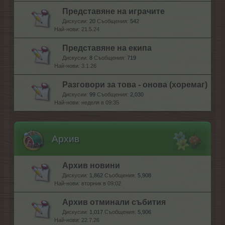
Представяне на играчите
Дискусии:
20
Съобщения:
542
21.5.24
Представяне на екипа
Дискусии:
8
Съобщения:
719
3.1.26
Разговори за това - онова (хоремаг)
Дискусии:
99
Съобщения:
2,030
неделя в 09:35
Архив
Архив новини
Дискусии:
1,862
Съобщения:
5,908
вторник в 09:02
Архив отминали събития
Дискусии:
1,017
Съобщения:
5,906
22.7.26