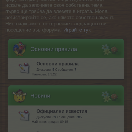
искате да започнете своя собствена тема,
първо ще трябва да влезете в играта. Моля,
регистрирайте се, ако нямате собствен акаунт.
Ние очакваме с нетърпение следващото ви
посещение във форума!
Играйте тук
Основни правила
Основни правила
Дискусии:
5
Съобщения:
7
1.3.22
Новини
Официални известия
Дискусии:
39
Съобщения:
285
сряда в 09:15