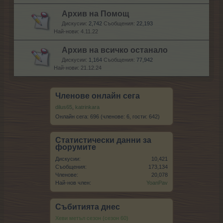
Архив на Помощ
Дискусии:
2,742
Съобщения:
22,193
4.11.22
Архив на всичко останало
Дискусии:
1,164
Съобщения:
77,942
21.12.24
Членове онлайн сега
dilus65
,
katrinkara
Онлайн сега: 696 (членове: 6, гости: 642)
Статистически данни за
форумите
Дискусии:
10,421
Съобщения:
173,134
Членове:
20,078
Най-нов член:
YoanPav
Събитията днес
Хеви метъл сезон (сезон 60)