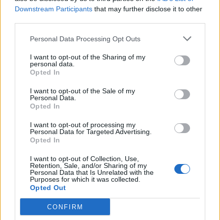
Нови участници
Downstream Participants
that may further disclose it to other
Дискусии:
1
Съобщения:
6
third parties.
15.3.22
Personal Data Processing Opt Outs
I want to opt-out of the Sharing of my
Въпроси за играта
personal data.
Opted In
Намери приятели
I want to opt-out of the Sale of my
Дискусии:
1
Съобщения:
43
Personal Data.
събота в 07:20
Opted In
Официални игри във форума
I want to opt-out of processing my
Personal Data for Targeted Advertising.
Дискусии:
5
Съобщения:
328
4.12.21
Opted In
Отзиви за играта
I want to opt-out of Collection, Use,
Retention, Sale, and/or Sharing of my
Дискусии:
24
Съобщения:
4,621
Personal Data that Is Unrelated with the
днес в 09:54
Purposes for which it was collected.
Opted Out
Дискусии за играта
Дискусии:
109
Съобщения:
6,661
CONFIRM
преди 58 мин