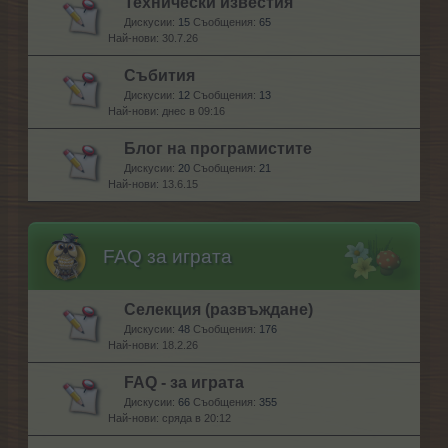
Технически известия
Дискусии:
15
Съобщения:
65
30.7.26
Събития
Дискусии:
12
Съобщения:
13
днес в 09:16
Блог на програмистите
Дискусии:
20
Съобщения:
21
13.6.15
FAQ за играта
Селекция (развъждане)
Дискусии:
48
Съобщения:
176
18.2.26
FAQ - за играта
Дискусии:
66
Съобщения:
355
сряда в 20:12