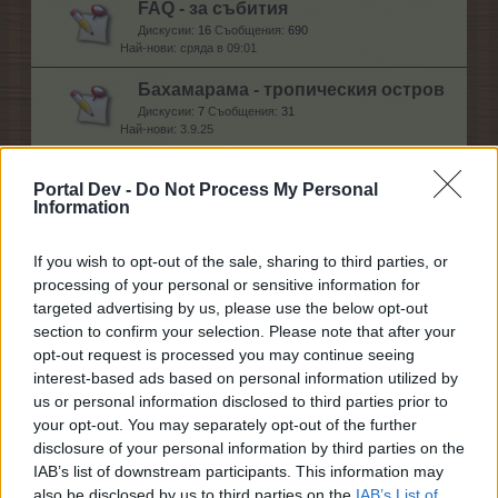
FAQ - за събития
Дискусии:
16
Съобщения:
690
сряда в 09:01
Бахамарама - тропическия остров
Дискусии:
7
Съобщения:
31
3.9.25
Всичко за занаятите
Portal Dev -
Do Not Process My Personal
Дискусии:
8
Съобщения:
48
Information
29.6.17
If you wish to opt-out of the sale, sharing to third parties, or
processing of your personal or sensitive information for
Помощ
targeted advertising by us, please use the below opt-out
section to confirm your selection. Please note that after your
Общи проблеми
opt-out request is processed you may continue seeing
Дискусии:
278
Съобщения:
2,410
interest-based ads based on personal information utilized by
вчера в 15:39
us or personal information disclosed to third parties prior to
your opt-out. You may separately opt-out of the further
Технически проблеми
disclosure of your personal information by third parties on the
Дискусии:
154
Съобщения:
3,983
IAB’s list of downstream participants. This information may
24.7.26
also be disclosed by us to third parties on the
IAB’s List of