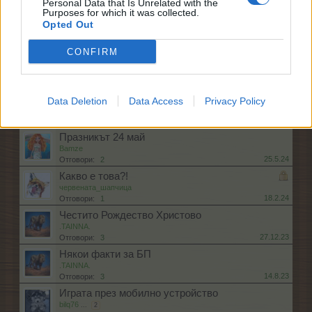
Personal Data that Is Unrelated with the
23.9.24
Отговори:
6
Purposes for which it was collected.
Мигновено поникване - кой крив, кой прав и т.н.
Opted Out
-niksan-
...
2
3
28.7.24
Отговори:
52
CONFIRM
Пакет „Лаборатория на алхимика“ 1
.TAINNA.
20.6.24
Отговори:
1
Плащане
Data Deletion
Data Access
Privacy Policy
DILQNADELI
2.6.24
Отговори:
3
Празникът 24 май
Bamze
25.5.24
Отговори:
2
Какво е това?!
червената_шапчица
18.2.24
Отговори:
1
Честито Рождество Христово
.TAINNA.
27.12.23
Отговори:
3
Някои факти за БП
.TAINNA.
14.8.23
Отговори:
3
Играта през мобилно устройство
bilq76
...
2