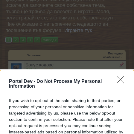
искате да започнете своя собствена тема,
първо ще трябва да влезете в играта. Моля,
регистрирайте се, ако нямате собствен акаунт.
Ние очакваме с нетърпение следващото ви
посещение във форума!
Играйте тук
1
2
3
4
5
Напред >
Последно
Заглавие
съобщение ↓
Бонус кодове
.TAINNA.
...
2
3
12.6.26
Отговори:
43
Portal Dev -
Do Not Process My Personal
Разговори за какво ли не (не по темата или
Information
на място за небъбрене)
tanyamery
...
33
34
35
20.5.26
Отговори:
684
If you wish to opt-out of the sale, sharing to third parties, or
Обмяна на опит
processing of your personal or sensitive information for
tanyamery
...
16
17
18
targeted advertising by us, please use the below opt-out
16.1.26
Отговори:
347
section to confirm your selection. Please note that after your
Молба за помощ за дървесни плодове
opt-out request is processed you may continue seeing
ka-linka
неделя в 09:35
Отговори:
0
interest-based ads based on personal information utilized by