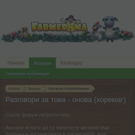
Начало
Календар
Форуми
Скорошни публикации
Начало
Форуми
Кътче на потребителите
Разговори за това - онова (хоремаг)
Скъпи форум потребители,
Ако вие искате да се включите активно във
форума и да участвате в дискусиите, или