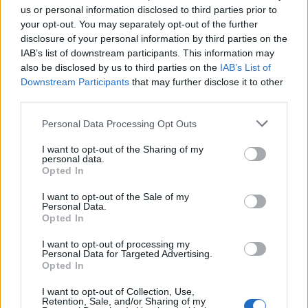
Зимна Лолопалуза
us or personal information disclosed to third parties prior to
-niksan-
your opt-out. You may separately opt-out of the further
6.1.26
Отговори:
1
disclosure of your personal information by third parties on the
Въпроси от викторина/тест от събитията
IAB’s list of downstream participants. This information may
преди Парти с приятели
also be disclosed by us to third parties on the
IAB’s List of
Bamze
3.1.26
Downstream Participants
Отговори:
6
that may further disclose it to other
third parties.
Игра на цял екран
dimitar4oo
6.10.25
Отговори:
2
Personal Data Processing Opt Outs
Играта и после форума паднаха в 15:15 ч.
.TAINNA.
I want to opt-out of the Sharing of my
9.2.25
personal data.
Отговори:
0
Opted In
Uvariopsis Dicaprio - що е то?
.TAINNA.
I want to opt-out of the Sale of my
11.1.25
Отговори:
1
Personal Data.
Номер на пазара
Opted In
fares77
...
2
17.11.24
Отговори:
27
I want to opt-out of processing my
Фермерския магазин
Personal Data for Targeted Advertising.
-niksan-
Opted In
20.10.24
Отговори:
4
Панаир на Ренцо
I want to opt-out of Collection, Use,
Retention, Sale, and/or Sharing of my
galinad12345