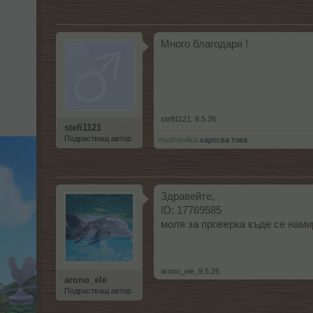
Много благодаря !
stefi1121
,
8.5.26
stefi1121
Подрастващ автор
mushnu4ka
харесва това.
Здравейте,
ID: 17769585
моля за проверка къде се нами
arono_ele
,
9.5.26
arono_ele
Подрастващ автор