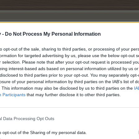
v -
Do Not Process My Personal Information
Гробницата на Хатшепсут.
to opt-out of the sale, sharing to third parties, or processing of your per
епсут II, намира се на полето "Игрище за любимци" и то в долн
formation for targeted advertising by us, please use the below opt-out s
r selection. Please note that after your opt-out request is processed y
eing interest-based ads based on personal information utilized by us or
disclosed to third parties prior to your opt-out. You may separately opt-
losure of your personal information by third parties on the IAB’s list of
. This information may also be disclosed by us to third parties on the
IA
Participants
that may further disclose it to other third parties.
l Data Processing Opt Outs
o opt-out of the Sharing of my personal data.
ут II, намира се на полето "Игрище за любимци" и то в долната средна 