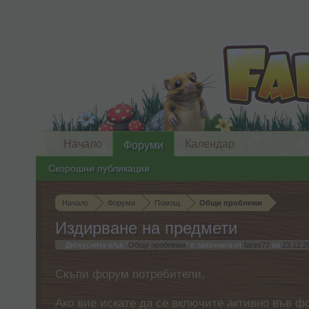
Начало
Календар
Форуми
Скорошни публикации
Начало
Форуми
Помощ
Общи проблеми
Издирване на предмети
Дискусията в/ъв "
Общи проблеми
" е започната от
fares77
на
23.12.2
Скъпи форум потребители,
Ако вие искате да се включите активно във ф