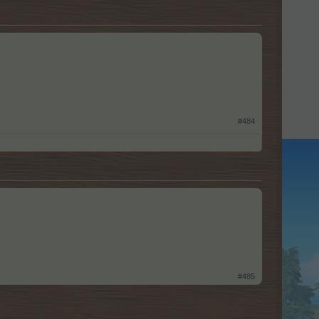
#484
#485