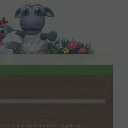
нете своя собствена тема, първо ще