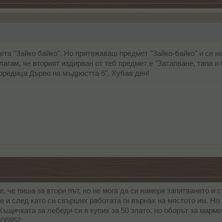
та "Зайко байко". Но притежаваш предмет "Зайко-байко" и се н
гам, че вторият издирван от теб предмет е "Затапване, тапа и б
Поредица Дърво на мъдростта 6". Хубав ден!
, че пиша за втори път, но не мога да си намеря запитването и с
 и след като си свърших работата ги върнах на мястото им. Но 
 Къщичката за лебеди си я купих за 50 злато, но оборът за мармот
406852