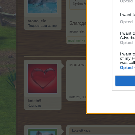
Opted 
Хубав ден!
I want t
arono_ele
Opted 
Благодаря.
Подрастващ автор
arono_ele
,
9.5.26
I want 
Advertis
mushnu4ka
харесва това.
Opted 
I want t
of my P
was col
моля за помищ имам ли зайко б
Opted 
koteto9
,
30.5.26
koteto9
Комисар
koteto9 каза:
↑