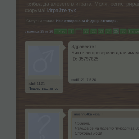
трябва да влезете в играта. Моля, регистрир
форума!
Играйте тук
Статус на темата:
Не е отворено за бъдещи отговори.
страница 25 от 26
< Prev
1
←
21
22
23
24
25
26
Напре
Здравейте !
Бихте ли проверили дали имам
ID: 35797825
stefi1121
,
7.5.26
stefi1121
Подрастващ автор
mushnu4ka каза:
↑
Привет,
Намира се на полето "Курорт за д
Спокойна нощ!