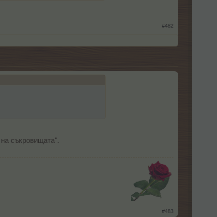
#482
 на съкровищата".
​
#483