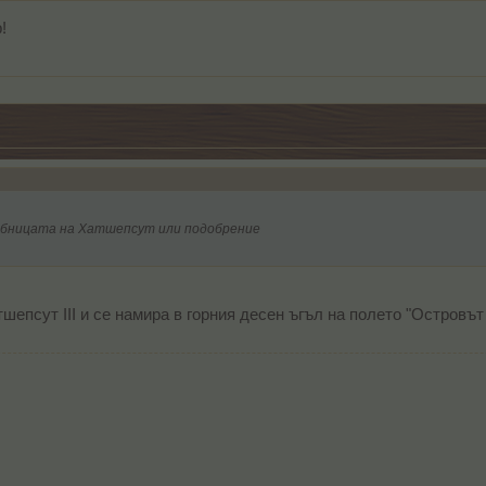
!
обницата на Хатшепсут или подобрение
епсут III и се намира в горния десен ъгъл на полето "Островът