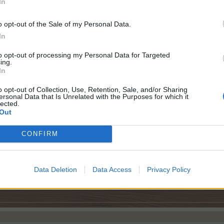
In
o opt-out of the Sale of my Personal Data.
In
to opt-out of processing my Personal Data for Targeted
ing.
In
o opt-out of Collection, Use, Retention, Sale, and/or Sharing
ersonal Data that Is Unrelated with the Purposes for which it
lected.
айко и затапване и буре Благодаря предварително ид 434319*0
Out
CONFIRM
Data Deletion
Data Access
Privacy Policy