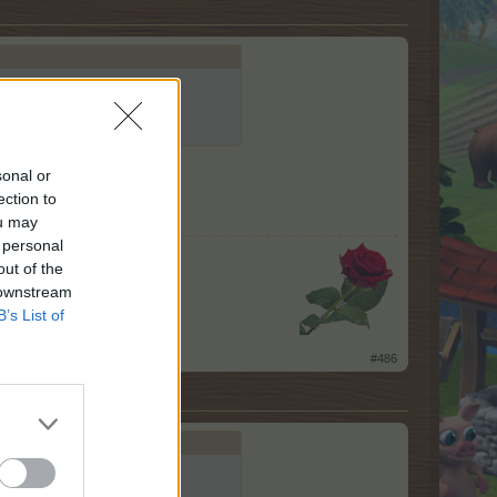
sonal or
ата средна част.
ection to
ou may
 personal
out of the
 downstream
B’s List of
​
#486
част.