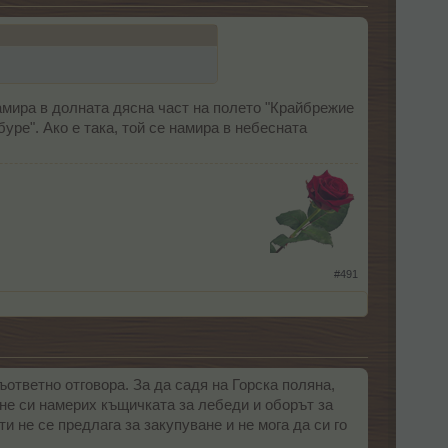
амира в долната дясна част на полето "Крайбрежие
уре". Ако е така, той се намира в небесната
​
#491
ъответно отговора. За да садя на Горска поляна,
не си намерих къщичката за лебеди и оборът за
и не се предлага за закупуване и не мога да си го