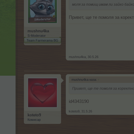
моля за помищ имам ли зайко байк
Привет, ще те помоля за корект
mushnu4ka
S-Moderator
Team Farmerama BG
mushnu4ka
,
30.5.26
mushnu4ka каза:
↑
Привет, ще те помоля за коректно
id4343190
koteto9
,
31.5.26
koteto9
Комисар