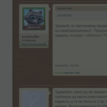
koteto9 каза:
↑
id4343190
Здравей, не притежаваш предме
на корабокрушенците". Предпола
градина, на реда с облачета "
mushnu4ka
S-Moderator
Team Farmerama BG
mushnu4ka
,
31.5.26
koteto9
харесва това.
Здравейте, моля да ме извините
трябваше да махна животинките
мармоти, а те ми бяха по 1 бр.
набавя. Моля помогнете! ID 55