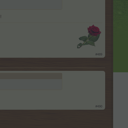
!
​
#489
#490