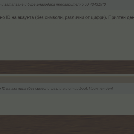
о и затапване и буре Благодаря предварително ид 434319*0
но ID на акаунта (без символи, различни от цифри). Приятен ден
 ID на акаунта (без символи, различни от цифри). Приятен ден!