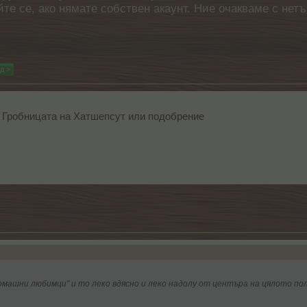
айте се, ако нямате собствен акаунт. Ние очакваме с н
д >
 Гробницата на Хатшепсут или подобрение
омашни любимци" и то леко вдясно и леко надолу от центъра на цялото пол