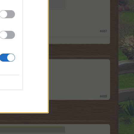
#487
#488