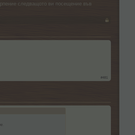
етърпение следващото ви посещение във
#481
е.