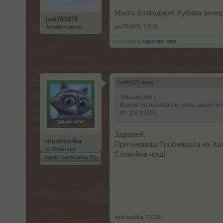
Много благодаря! Хубава вечер
jasi781970
jasi781970
,
7.5.26
Активен автор
mushnu4ka
харесва това.
stefi1121 каза:
↑
Здравейте !
Бихте ли проверили дали имам Гр
ID: 35797825
Здравей,
mushnu4ka
Притежаваш Гробницата на Хатш
S-Moderator
Спокойна нощ!
Team Farmerama BG
mushnu4ka
,
7.5.26