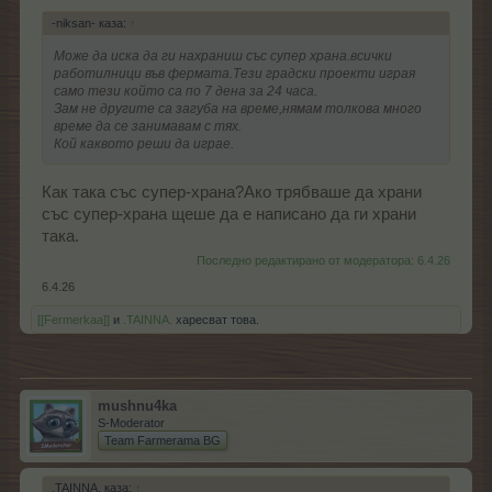
-niksan- каза:
↑
Може да иска да ги нахраниш със супер храна.всички
работилници във фермата.Тези градски проекти играя
само тези който са по 7 дена за 24 часа.
Зам не другите са загуба на време,нямам толкова много
време да се занимавам с тях.
Кой каквото реши да играе.
Как така със супер-храна?Ако трябваше да храни
със супер-храна щеше да е написано да ги храни
така.
Последно редактирано от модератора:
6.4.26
6.4.26
[[Fermerkaa]]
и
.TAINNA.
харесват това.
mushnu4ka
S-Moderator
Team Farmerama BG
.TAINNA. каза:
↑