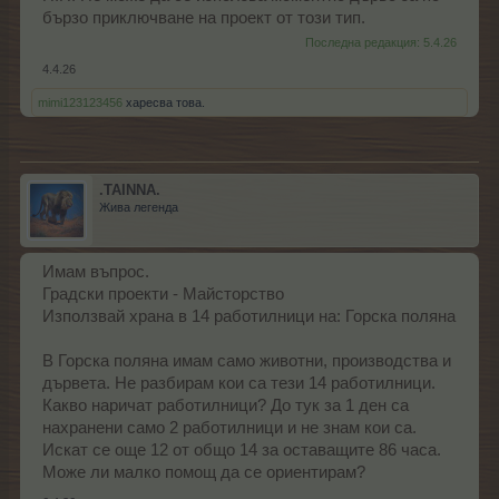
бързо приключване на проект от този тип.
Последна редакция:
5.4.26
4.4.26
mimi123123456
харесва това.
.TAINNA.
Жива легенда
Имам въпрос.
Градски проекти - Майсторство
Използвай храна в 14 работилници на: Горска поляна
В Горска поляна имам само животни, производства и
дървета. Не разбирам кои са тези 14 работилници.
Какво наричат работилници? До тук за 1 ден са
нахранени само 2 работилници и не знам кои са.
Искат се още 12 от общо 14 за оставащите 86 часа.
Може ли малко помощ да се ориентирам?