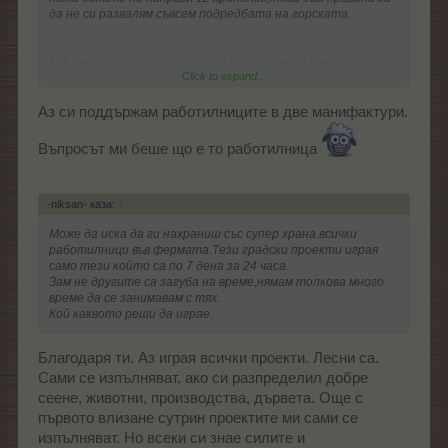
да не си развалям съвсем подредбата на горската.
Как така със супер-храна?Ако трябваше да храни със
Click to expand...
супер-храна щеше да е написано да ги храни така.
Аз си поддържам работилниците в две манифактури.
Въпросът ми беше що е то работилница
-niksan- каза:
↑
Може да иска да ги нахраниш със супер храна.всички
работилници във фермата.Тези градски проекти играя
само тези който са по 7 дена за 24 часа.
Зам не другите са загуба на време,нямам толкова много
време да се занимавам с тях.
Кой каквото реши да играе.
Благодаря ти. Аз играя всички проекти. Лесни са.
Сами се изпълняват, ако си разпределил добре
сеене, животни, производства, дървета. Още с
първото влизане сутрин проектите ми сами се
изпълняват. Но всеки си знае силите и