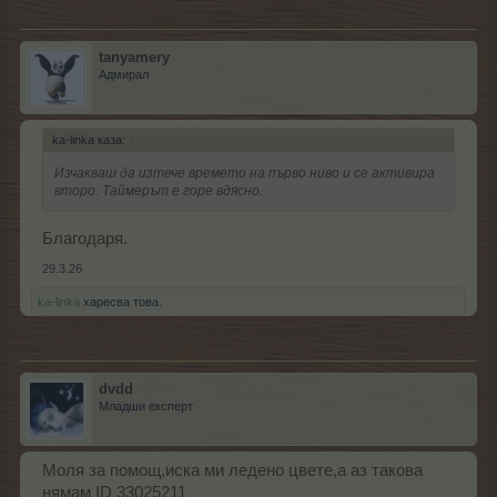
tanyamery
Адмирал
ka-linka каза:
↑
Изчакваш да изтече времето на първо ниво и се активира
второ. Таймерът е горе вдясно.
Благодаря.
29.3.26
ka-linka
харесва това.
dvdd
Младши експерт
Моля за помощ,иска ми ледено цвете,а аз такова
нямам ID 33025211