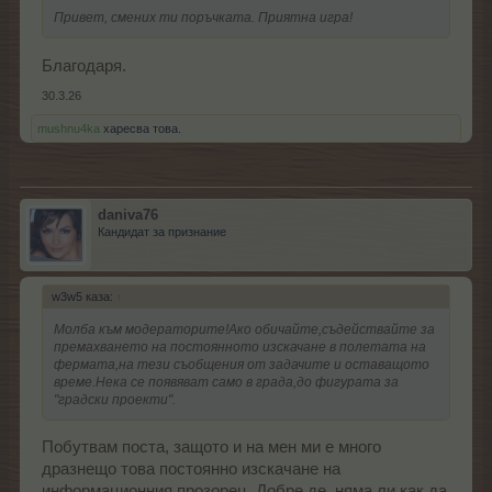
Привет, смених ти поръчката. Приятна игра!
Благодаря.
30.3.26
mushnu4ka
харесва това.
daniva76
Кандидат за признание
w3w5 каза:
↑
Молба към модераторите!Ако обичайте,съдействайте за
премахването на постоянното изскачане в полетата на
фермата,на тези съобщения от задачите и оставащото
време.Нека се появяват само в града,до фигурата за
"градски проекти".
Побутвам поста, защото и на мен ми е много
дразнещо това постоянно изскачане на
информационния прозорец. Добре де, няма ли как да