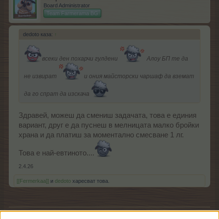
Board Administrator
Team Farmerama BG
dedoto каза:
↑
всеки ден похарчи гулдени
Алоу БП те да
не извират
и ония майсторски чаршаф да вземат
да го спрат да изскача
Здравей, можеш да смениш задачата, това е единия
вариант, друг е да пуснеш в мелницата малко бройки
храна и да платиш за моментално смесване 1 лг.
Това е най-евтиното....
2.4.26
[[Fermerkaa]]
и
dedoto
харесват това.