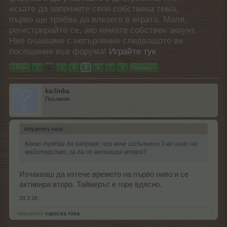
искате да започнете своя собствена тема,
първо ще трябва да влезете в играта. Моля,
регистрирайте се, ако нямате собствен акаунт.
Ние очакваме с нетърпение следващото ви
посещение във форума!
Играйте тук
< Prev
1
←
3
4
5
6
7
8
Напред >
ka-linka
Посланик
tanyamery каза:
↑
Какво трябва да направя, при вече изпълнено 1-во ниво на
майсторство, за да се активира второ?
Изчакваш да изтече времето на първо ниво и се
активира второ. Таймерът е горе вдясно.
29.3.26
tanyamery
харесва това.