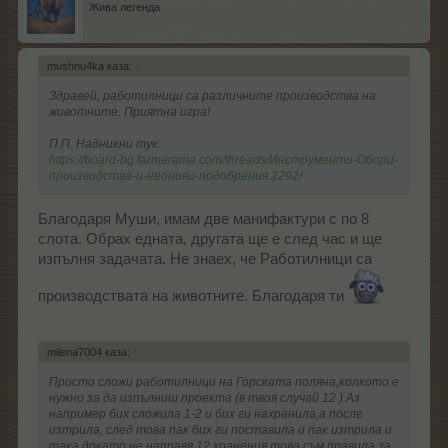
Жива легенда
mushnu4ka каза:
↑
Здравей, работилници са различните производства на
животните. Приятна игра!
П.П. Надникни тук:
https://board-bg.farmerama.com/threads/Инструменти-Обори-
производства-и-неонови-подобрения.2292/
Благодаря Муши, имам две манифактури с по 8
слота. Обрах едната, другата ще е след час и ще
изпълня задачата. Не знаех, че Работилници са
производствата на животните. Благодаря ти
milena7004 каза:
↑
Просто сложи работилници на Горската поляна,колкото е
нужно за да изпълниш проекта (в твоя случай 12 ).Аз
например бих сложила 1-2 и бих ги нахранила,а после
изтрила, след това пак бих ги поставила и пак изтрила и
така докато не направя 12 хранения,това съм правила за