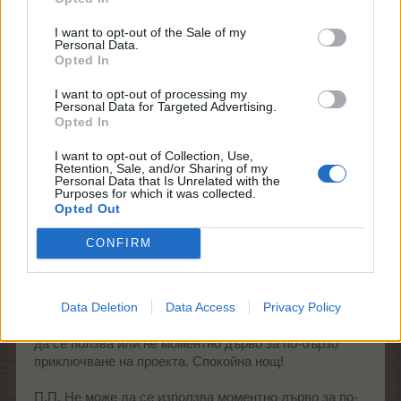
Имам задача - Събери 46 шишарки от алпийка
лиственица. Отчита ми обрани само 29 . С моментно
I want to opt-out of the Sale of my
дърво обрах няколко пъти, но не ми отчита повече
Personal Data.
бройки.
Opted In
4.4.26
I want to opt-out of processing my
Personal Data for Targeted Advertising.
Opted In
mushnu4ka
I want to opt-out of Collection, Use,
S-Moderator
Retention, Sale, and/or Sharing of my
Team Farmerama BG
Personal Data that Is Unrelated with the
Purposes for which it was collected.
Opted Out
mimi123123456 каза:
↑
Имам задача - Събери 46 шишарки от алпийка лиственица.
CONFIRM
Отчита ми обрани само 29 . С моментно дърво обрах
няколко пъти, но не ми отчита повече бройки.
Data Deletion
Data Access
Privacy Policy
Здравей, предала съм питането ти и ще пиша отново
след като разбера дали при проект от този тип може
да се ползва или не моментно дърво за по-бързо
приключване на проекта. Спокойна нощ!
П.П. Не може да се използва моментно дърво за по-