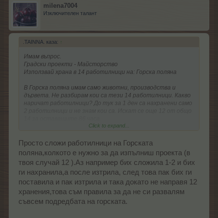
milena7004
Изключителен талант
.TAINNA. каза:
↑
Имам въпрос.
Градски проекти - Майсторство
Използвай храна в 14 работилници на: Горска поляна
В Горска поляна имам само животни, производства и
дървета. Не разбирам кои са тези 14 работилници. Какво
наричат работилници? До тук за 1 ден са нахранени само
2 работилници и не знам кои са. Искат се още 12 от общо
14 за оставащите 86 часа.
Click to expand...
Може ли малко помощ да се ориентирам?
Просто сложи работилници на Горската
поляна,колкото е нужно за да изпълниш проекта (в
твоя случай 12 ).Аз например бих сложила 1-2 и бих
ги нахранила,а после изтрила, след това пак бих ги
поставила и пак изтрила и така докато не направя 12
хранения,това съм правила за да не си развалям
съвсем подредбата на горската.