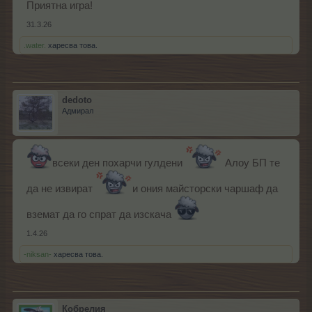
Приятна игра!
31.3.26
.water.
харесва това.
dedoto
Адмирал
всеки ден похарчи гулдени
Алоу БП те
да не извират
и ония майсторски чаршаф да
вземат да го спрат да изскача
1.4.26
-niksan-
харесва това.
Кобрелия