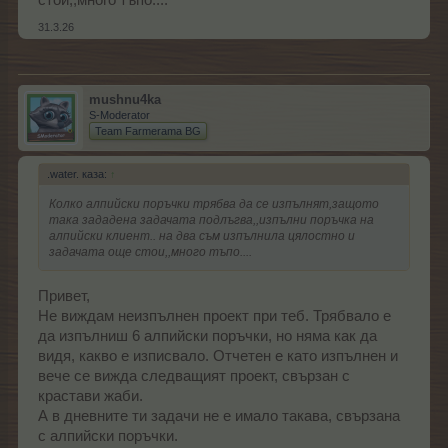
стои,,много тъпо....
31.3.26
mushnu4ka
S-Moderator
Team Farmerama BG
.water. каза:
↑
Колко алпийски поръчки трябва да се изпълнят,защото
така зададена задачата подлъгва,,изпълни поръчка на
алпийски клиент.. на два съм изпълнила цялостно и
задачата още стои,,много тъпо....
Привет,
Не виждам неизпълнен проект при теб. Трябвало е
да изпълниш 6 алпийски поръчки, но няма как да
видя, какво е изписвало. Отчетен е като изпълнен и
вече се вижда следващият проект, свързан с
крастави жаби.
А в дневните ти задачи не е имало такава, свързана
с алпийски поръчки.