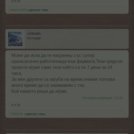
6.4.26
milena7004
харесва това.
-niksan-
Господар
Може да иска да ги нахраниш със супер
храна.всички работилници във фермата.Тези градски
проекти играя само тези който са по 7 дена за 24
часа.
За мен другите са загуба на време,нямам толкова
много време да се занимавам с тях.
Кой каквото реши да играе.
Последна редакция:
7.4.26
6.4.26
.TAINNA.
харесва това.