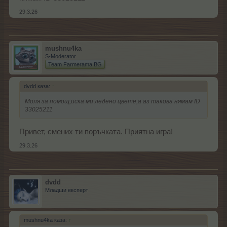
29.3.26
mushnu4ka
S-Moderator
Team Farmerama BG
dvdd каза:
↑
Моля за помощ,иска ми ледено цвете,а аз такова нямам ID
33025211
Привет, смених ти поръчката. Приятна игра!
29.3.26
dvdd
Младши експерт
mushnu4ka каза:
↑