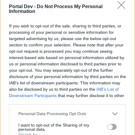
staneli
Старши болярин
Portal Dev -
Do Not Process My Personal
Information
dedoto каза:
↑
If you wish to opt-out of the sale, sharing to third parties, or
processing of your personal or sensitive information for
всеки ден похарчи гулдени
Алоу БП те да
targeted advertising by us, please use the below opt-out
не извират
section to confirm your selection. Please note that after your
opt-out request is processed you may continue seeing
Сменях няколко пъти задачите с харченето на ЛГ,
interest-based ads based on personal information utilized by
пък после започнах да купувам от магазина 1
us or personal information disclosed to third parties prior to
специална тор на Мими за 1 ЛГ.
your opt-out. You may separately opt-out of the further
Последна редакция:
2.4.26
disclosure of your personal information by third parties on the
2.4.26
IAB’s list of downstream participants. This information may
also be disclosed by us to third parties on the
IAB’s List of
[[Fermerkaa]]
,
Кобрелия
,
milena7004
и
още 1 човек
харесват това.
Downstream Participants
that may further disclose it to other
third parties.
Personal Data Processing Opt Outs
mimi123123456
Главен болярин
I want to opt-out of the Sharing of my
personal data.
Opted In