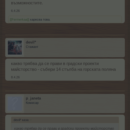
възможностите.
6.4.26
[[Fermerkaa]]
харесва това.
devil*
Стажант
какво трябва да се прави в градски проекти
майсторство - събери 14 стълба на горската поляна
8.4.26
p_janeta
Комисар
devil* каза:
↑
какво трябва да се прави в градски проекти майсторство