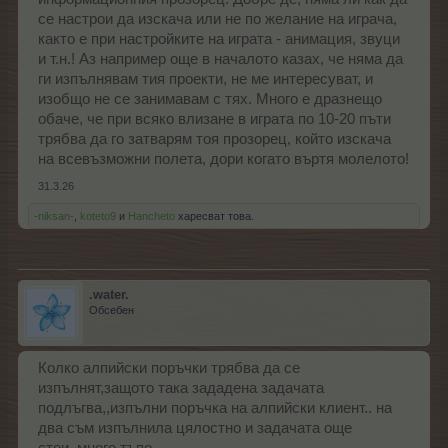
се настрои да изскача или не по желание на играча,
както е при настройките на играта - анимация, звуци
и т.н.! Аз например още в началото казах, че няма да
ги изпълнявам тия проекти, не ме интересуват, и
изобщо не се занимавам с тях. Много е дразнещо
обаче, че при всяко влизане в играта по 10-20 пъти
трябва да го затварям тоя прозорец, който изскача
на всевъзможни полета, дори когато въртя молелото!
31.3.26
-niksan-
,
koteto9
и
Hancheto
харесват това.
.water.
Обсебен
Колко алпийски поръчки трябва да се
изпълнят,защото така зададена задачата
подлъгва,,изпълни поръчка на алпийски клиент.. на
два съм изпълнила цялостно и задачата още