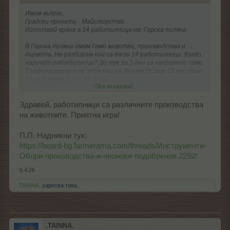
Имам въпрос.
Градски проекти - Майсторство
Използвай храна в 14 работилници на: Горска поляна
В Горска поляна имам само животни, производства и
дървета. Не разбирам кои са тези 14 работилници. Какво
наричат работилници? До тук за 1 ден са нахранени само
2 работилници и не знам кои са. Искат се още 12 от общо
14 за оставащите 86 часа.
Click to expand...
Може ли малко помощ да се ориентирам?
Здравей, работилници са различните производства
на животните. Приятна игра!
П.П. Надникни тук:
https://board-bg.farmerama.com/threads/Инструменти-
Обори-производства-и-неонови-подобрения.2292/
6.4.26
.TAINNA.
харесва това.
.TAINNA.