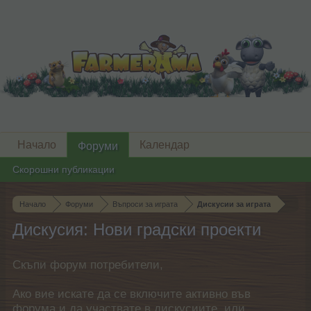
Начало
Календар
Форуми
Скорошни публикации
Начало
Форуми
Въпроси за играта
Дискусии за играта
Дискусия: Нови градски проекти
Скъпи форум потребители,
Ако вие искате да се включите активно във
форума и да участвате в дискусиите, или