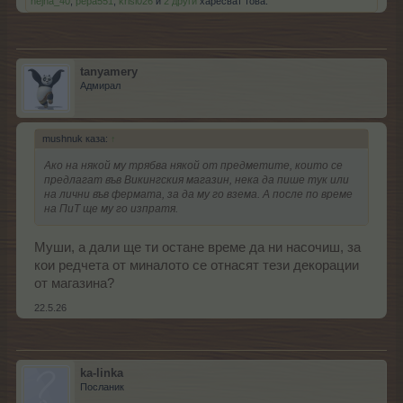
nejna_40
,
pepa551
,
krisi026
и
2 други
харесват това.
tanyamery
Адмирал
mushnuk каза:
↑
Ако на някой му трябва някой от предметите, които се
предлагат във Викингския магазин, нека да пише тук или
на лични във фермата, за да му го взема. А после по време
на ПиТ ще му го изпратя.
Муши, а дали ще ти остане време да ни насочиш, за
кои редчета от миналото се отнасят тези декорации
от магазина?
22.5.26
ka-linka
Посланик