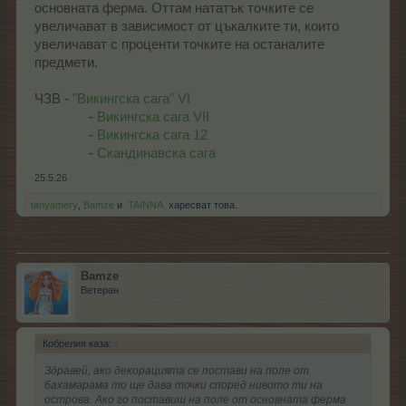
основната ферма. Оттам нататък точките се
увеличават в зависимост от цъкалките ти, които
увеличават с проценти точките на останалите
предмети.
ЧЗВ -
"Викингска сага" VI
-
Викингска сага VII
-
Викингска сага 12
-
Скандинавска сага
25.5.26
tanyamery
,
Bamze
и
.TAINNA.
харесват това.
Bamze
Ветеран
Кобрелия каза:
↑
Здравей, ако декорацията се постави на поле от
бахамарама то ще дава точки според нивото ти на
острова. Ако го поставиш на поле от основната ферма