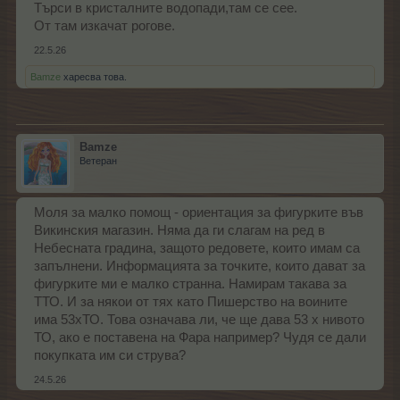
Търси в кристалните водопади,там се сее.
От там изкачат рогове.
22.5.26
Bamze
харесва това.
Bamze
Ветеран
Моля за малко помощ - ориентация за фигурките във
Викинския магазин. Няма да ги слагам на ред в
Небесната градина, защото редовете, които имам са
запълнени. Информацията за точките, които дават за
фигурките ми е малко странна. Намирам такава за
ТТО. И за някои от тях като Пишерство на воините
има 53хТО. Това означава ли, че ще дава 53 х нивото
ТО, ако е поставена на Фара например? Чудя се дали
покупката им си струва?
24.5.26