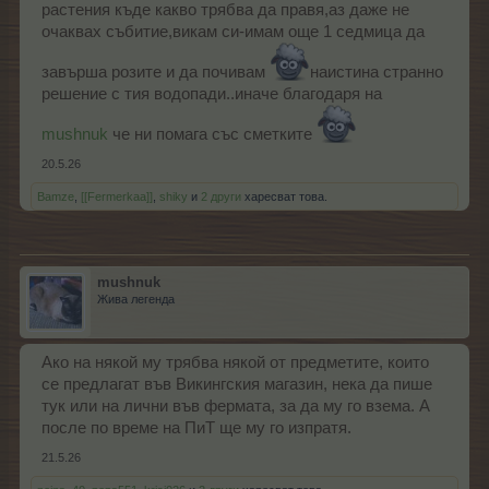
растения къде какво трябва да правя,аз даже не
очаквах събитие,викам си-имам още 1 седмица да
завърша розите и да почивам
наистина странно
решение с тия водопади..иначе благодаря на
mushnuk
че ни помага със сметките
20.5.26
Bamze
,
[[Fermerkaa]]
,
shiky
и
2 други
харесват това.
mushnuk
Жива легенда
Ако на някой му трябва някой от предметите, които
се предлагат във Викингския магазин, нека да пише
тук или на лични във фермата, за да му го взема. А
после по време на ПиТ ще му го изпратя.
21.5.26