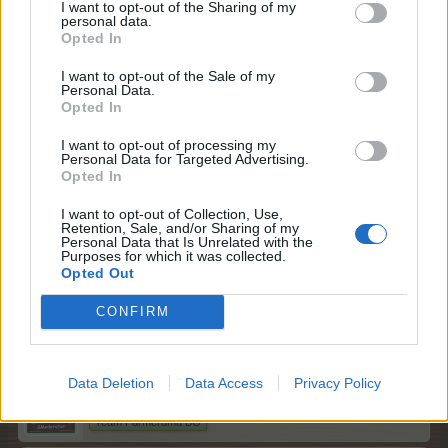
I want to opt-out of the Sharing of my
personal data.
Opted In
ka-linka каза:
↑
I want to opt-out of the Sale of my
не съм Муши, но ги потърсих в редовете
Personal Data.
пиршество на войните, заблести и засияй и викингски
Opted In
диск са от Викингска сага -6
злополучни остриета, отплавай и военен танц - от
Викингска сага -7
I want to opt-out of processing my
Personal Data for Targeted Advertising.
супа за войни, повече брадви и боен рев - от Викингска
Opted In
сага -8
скандинавска сага не е от редичка
I want to opt-out of Collection, Use,
Retention, Sale, and/or Sharing of my
Много благодаря за положения труд и споделянето с
Personal Data that Is Unrelated with the
фермерската общност.
Purposes for which it was collected.
Opted Out
22.5.26
CONFIRM
Bamze
и
ka-linka
харесват това.
Data Deletion
Data Access
Privacy Policy
mushnu4ka
S-Moderator
Team Farmerama BG