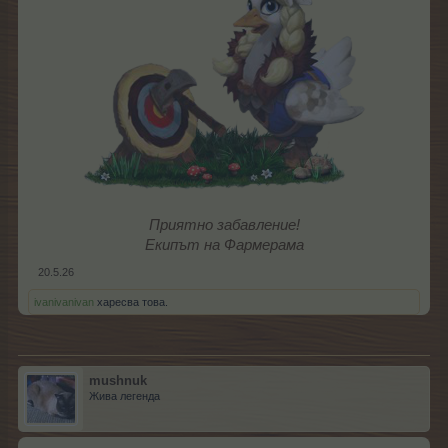
Приятно забавление!
Екипът на Фармерама
20.5.26
ivanivanivan
харесва това.
mushnuk
Жива легенда