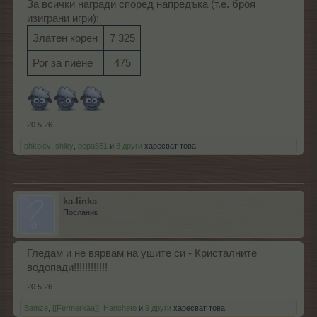
За всички награди според напредъка (т.е. броя
изиграни игри):
Златен корен
7 325​
Рог за пиене
475​
20.5.26
phkolev
,
shiky
,
pepa551
и
8 други
харесват това.
ka-linka
Посланик
Гледам и не вярвам на ушите си - Кристалните
водопади!!!!!!!!!!!!
20.5.26
Bamze
,
[[Fermerkaa]]
,
Hancheto
и
9 други
харесват това.