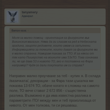
tanyamery
Адмирал
Bamze каза:
↑
Моля за малко помощ - ориентация за фигурките във
Викинския магазин. Няма да ги слагам на ред в Небесната
градина, защото редовете, които имам са запълнени.
Информацията за точките, които дават за фигурките ми
е малко странна. Намирам такава за ТТО. И за някои от
тях като Пишерство на воините има 53хТО. Това означава
ли, че ще дава 53 х нивото ТО, ако е поставена на Фара
например? Чудя се дали покупката им си струва?
Направих малко проучване за теб - купих я. В склада
/вазичката/, декорации - за Фара тази цъкалка ми
показва 13 674 ТО, обаче когато я сложиш на самото
поле, ТО вече стават 2 672 856 - съществена
разлика. Възможно е да има известна разлика в
параметрите /ТО/ между мен и теб произлизаща от
нивото. От мен толкова, ти си решаваш.