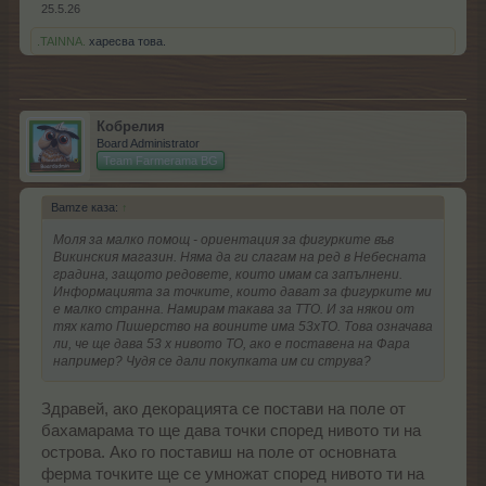
25.5.26
.TAINNA.
харесва това.
Кобрелия
Board Administrator
Team Farmerama BG
Bamze каза:
↑
Моля за малко помощ - ориентация за фигурките във
Викинския магазин. Няма да ги слагам на ред в Небесната
градина, защото редовете, които имам са запълнени.
Информацията за точките, които дават за фигурките ми
е малко странна. Намирам такава за ТТО. И за някои от
тях като Пишерство на воините има 53хТО. Това означава
ли, че ще дава 53 х нивото ТО, ако е поставена на Фара
например? Чудя се дали покупката им си струва?
Здравей, ако декорацията се постави на поле от
бахамарама то ще дава точки според нивото ти на
острова. Ако го поставиш на поле от основната
ферма точките ще се умножат според нивото ти на