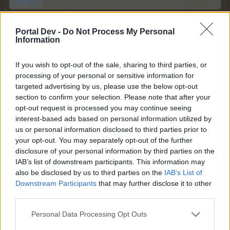
tanyamery каза:
↑
Portal Dev -
Do Not Process My Personal
Муши, а дали ще ти остане време да ни насочиш, за кои
Information
редчета от миналото се отнасят тези декорации от
магазина?
If you wish to opt-out of the sale, sharing to third parties, or
processing of your personal or sensitive information for
не съм Муши, но ги потърсих в редовете
пиршество на войните, заблести и засияй и викингски
targeted advertising by us, please use the below opt-out
диск са от Викингска сага -6
section to confirm your selection. Please note that after your
злополучни остриета, отплавай и военен танц - от
opt-out request is processed you may continue seeing
Викингска сага -7
interest-based ads based on personal information utilized by
супа за войни, повече брадви и боен рев - от
us or personal information disclosed to third parties prior to
Викингска сага -8
your opt-out. You may separately opt-out of the further
скандинавска сага не е от редичка
disclosure of your personal information by third parties on the
IAB’s list of downstream participants. This information may
22.5.26
also be disclosed by us to third parties on the
IAB’s List of
Bamze
,
pepa551
,
krisi026
и
3 други
харесват това.
Downstream Participants
that may further disclose it to other
third parties.
Personal Data Processing Opt Outs
tanyamery
Адмирал