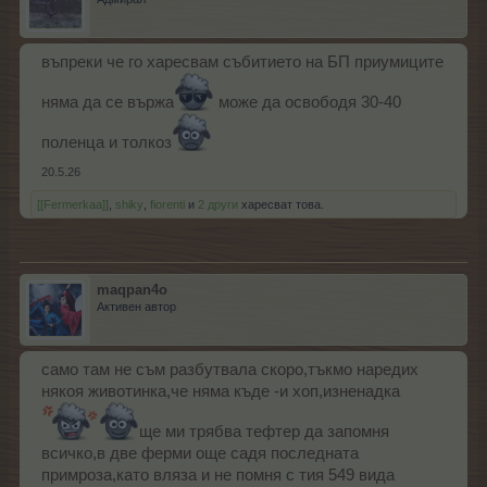
въпреки че го харесвам събитието на БП приумиците
няма да се вържа
може да освободя 30-40
поленца и толкоз
20.5.26
[[Fermerkaa]]
,
shiky
,
fiorenti
и
2 други
харесват това.
maqpan4o
Активен автор
само там не съм разбутвала скоро,тъкмо наредих
някоя животинка,че няма къде -и хоп,изненадка
ще ми трябва тефтер да запомня
всичко,в две ферми още садя последната
примроза,като вляза и не помня с тия 549 вида