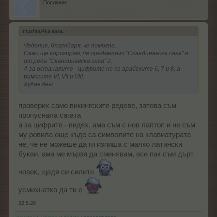
Посланик
mushnu4ka каза:
↑
Чеденце, благодаря, че помогна.
Само ще коригирам, че предметът "Скандинавска сага" е
от реда "Скандинавска сага" 2.
А за останалите - цифрите не са арабските 6, 7 и 8, а
римските VI, VII и VIII.
Хубав ден!
проверих само викингските редове, затова съм
пропуснала сагата
а за цифрите - видях, ама съм с нов лаптоп и не съм
му ровила още къде са символите на клавиатурата
не, че не можеше да ги изпиша с малко латински
букви, ама ме мързя да сменявам, все пак съм дърт
човек, щадя си силите
усмихнатко да ти е
22.5.26