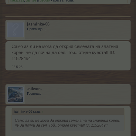
kakata13
,
Bamze
и
dedoto
харесват това.
jasminka-06
Прохождащ
Само аз ли не мога да открия семената на златния
корен, че да почна да сея. Той...отиде куеста!! ID:
11528494
22.5.26
-niksan-
Господар
jasminka-06 каза:
↑
Само аз ли не мога да открия семената на златния корен,
че да почна да сея. Той...отиде куеста!! ID: 11528494