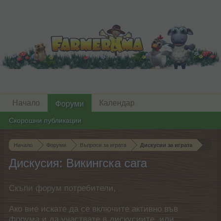
Начало
Календар
Форуми
Скорошни публикации
Начало
Форуми
Въпроси за играта
Дискусии за играта
Дискусия: Викингска сага
Скъпи форум потребители,
Ако вие искате да се включите активно във
форума и да участвате в дискусиите, или