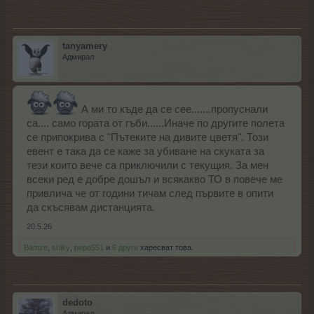
tanyamery
Адмирал
А ми то къде да се сее.......пропуснали
са.... само гората от гъби......Иначе по другите полета
се припокрива с "Пътеките на дивите цветя". Този
евент е така да се каже за убиване на скуката за
тези които вече са приключили с текущия. За мен
всеки ред е добре дошъл и всякакво ТО в повече ме
привлича че от години тичам след първите в опити
да скъсявам дистанцията.
20.5.26
Bamze
,
shiky
,
pepa551
и
6 други
харесват това.
dedoto
Адмирал