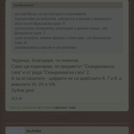
ka-linka каза:
↑
не съм Муши, но ги потърсих в редовете
пиршество на войните, заблести и засияй и викингски
диск са от Викингска сага -6
злополучни остриета, отплавай и военен танц - от
Викингска сага -7
супа за войни, повече брадви и боен рев - от Викингска
сага -8
скандинавска сага не е от редичка
Чеденце, благодаря, че помогна.
Само ще коригирам, че предметът "Скандинавска
сага" е от реда "Скандинавска сага" 2.
А за останалите - цифрите не са арабските 6, 7 и 8, а
римските VI, VII и VIII.
Хубав ден!
22.5.26
Bamze
,
tanyamery
и
ka-linka
харесват това.
ka-linka