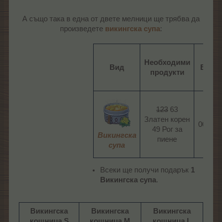
А също така в една от двете мелници ще трябва да
произведете
викингска супа
:
Необходими
Вид
Врем
продукти
123
63
Златен корен
00:00:
49 Рог за
Викингска
пиене​
супа
Всеки ще получи подарък
1
Викингска супа
.
Викингска
Викингска
Викингска
кошница S
кошница M
кошница L