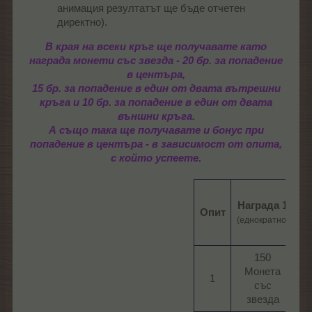
анимация резултатът ще бъде отчетен
директно).
В края на всеки кръг ще получавате като
награда монети със звезда -
20 бр. за попадение
в центъра,
15 бр. за попадение в един от двата вътрешни
кръга и 10 бр. за попадение в един от двата
външни кръга.
А също така ще получавате и бонус при
попадение в центъра - в зависимост от опита,
с който успеете.
Н
Награда 1
Опит
(еднократно)
п
150
1 
Монета
1​
със
пъ
звезда​