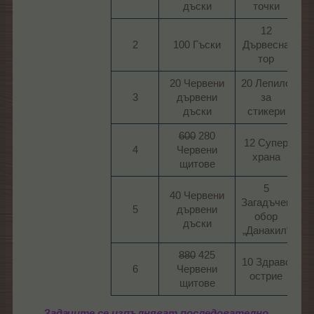
дъски​
точки​
12
2​
100 Гъски​
Дървесна
тор​
20 Червени
20 Лепило
3​
дървени
за
дъски​
стикери​
600
280
12 Супер
4​
Червени
храна​
щитове​
5
40 Червени
Загадъчен
5​
дървени
обор
дъски​
„Данакил“​
880
425
10 Здраво
6​
Червени
острие​
щитове​
Задачите се изпълняват последователно.