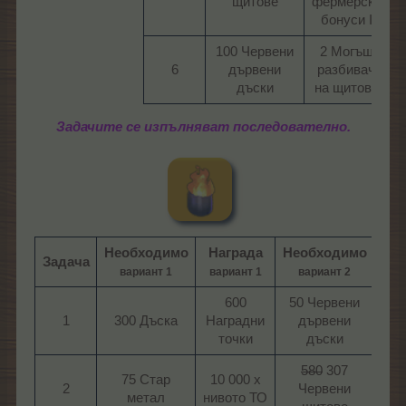
щитове​
фермерски
бонуси I​
100 Червени
2 Могъщ
6​
дървени
разбивач
дъски​
на щитове​
Задачите се изпълняват последователно.
Необходимо
Награда
Необходимо
На
Задача
вариант 1
вариант 1
вариант 2
вар
600
50 Червени
1​
300 Дъска​
Наградни
дървени
На
точки​
дъски​
т
580
307
75 Стар
10 000 х
10
2​
Червени
метал​
нивото ТО​
нив