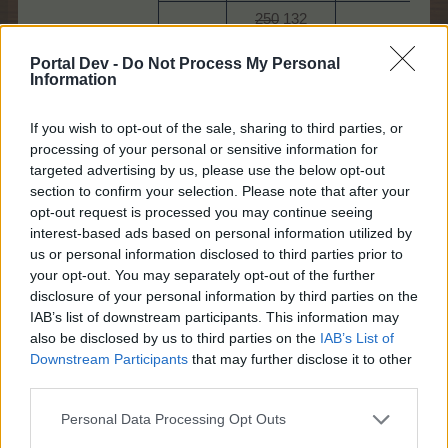
250
132
3​
Червени
1 Стикер 1​
щитове​
Portal Dev -
Do Not Process My Personal
Information
3
15 Дъбово
Тайнствено
4​
If you wish to opt-out of the sale, sharing to third parties, or
стръкче​
дърво
processing of your personal or sensitive information for
„Вела“​
targeted advertising by us, please use the below opt-out
1 Купон за
section to confirm your selection. Please note that after your
400
212
пом.
opt-out request is processed you may continue seeing
5​
Червени
техника (3
interest-based ads based on personal information utilized by
щитове​
ч.)​
us or personal information disclosed to third parties prior to
your opt-out. You may separately opt-out of the further
2 Вроден
450
238
disclosure of your personal information by third parties on the
талант за
6​
Червени
IAB’s list of downstream participants. This information may
хвърляне
щитове​
also be disclosed by us to third parties on the
IAB’s List of
на брадви​
Downstream Participants
that may further disclose it to other
third parties.
Задачите се изпълняват последователно.
Personal Data Processing Opt Outs