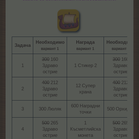
Необходимо
Награда
Необходимо
Задача
вариант 1
вариант 1
вариант 2
300
160
300
160
1​
Здраво
1 Стикер 2​
Здраво
острие​
острие​
400
212
400
212
12 Супер
2​
Здраво
Здраво
храна​
острие​
острие​
600 Наградни
3​
300 Люляк​
500 Орхидея​
точки​
500
265
1
500
265
4​
Здраво
Късметлийска
Здраво
острие​
монета​
острие​