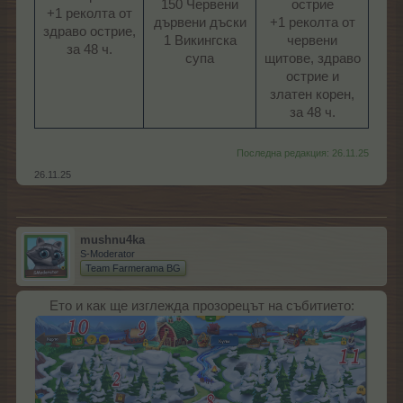
150 Червени
острие
+1 реколта от
дървени дъски
+1 реколта от
здраво острие,
1 Викингска
червени
за 48 ч.​
супа​
щитове, здраво
острие и
златен корен,
за 48 ч.​
Последна редакция:
26.11.25
26.11.25
mushnu4ka
S-Moderator
Team Farmerama BG
Ето и как ще изглежда прозорецът на събитието: