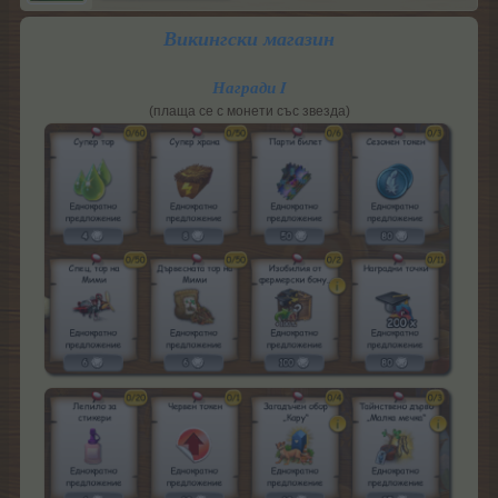
Викингски магазин
Награди I
(плаща се с монети със звезда)