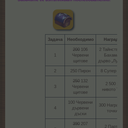
Задача
Необходимо
Награда
200
106
2 Тайнствено
1​
Червени
Бахама-
щитове​
дърво „Лусон“​
2​
250 Пирон​
8 Супер тор​
250
132
2 500 х
3​
Червени
нивото ТО​
щитове​
100 Червени
300 Наградни
4​
дървени
точки​
дъски​
390
207
2 Парти