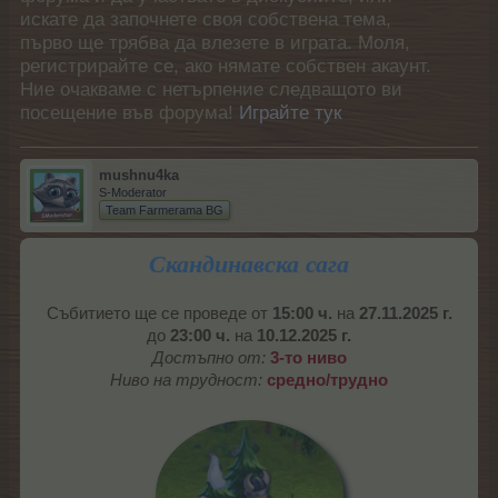
искате да започнете своя собствена тема,
първо ще трябва да влезете в играта. Моля,
регистрирайте се, ако нямате собствен акаунт.
Ние очакваме с нетърпение следващото ви
посещение във форума!
Играйте тук
mushnu4ka
S-Moderator
Team Farmerama BG
Скандинавска сага
Събитието ще се проведе от
15:00 ч.
на
27.11.2025 г.
до
23:00 ч.
на
10.12.2025 г.
Достъпно от:
3
-то ниво
Ниво на трудност:
средно/трудно