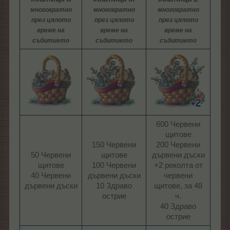
многократно
многократно
многократно
през цялото
през цялото
през цялото
време на
време на
време на
събитието
събитието
събитието
600 Червени
щитове
150 Червени
200 Червени
50 Червени
щитове
дървени дъски
щитове
100 Червени
+2 реколта от
40 Червени
дървени дъски
червени
дървени дъски​
10 Здраво
щитове, за 48
острие​
ч.
40 Здраво
острие​