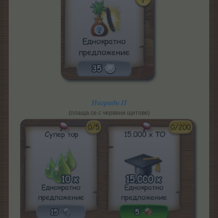
Награди II
(плаща се с червени щитове)