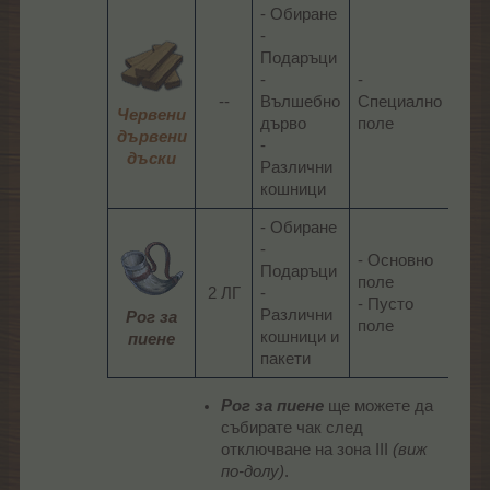
- Обиране
-
Подаръци
-
-
-
--​
Вълшебно
Специално
Рас
Червени
дърво
поле​
дървени
-
дъски
Различни
кошници​
- Обиране
-
- Основно
-
Подаръци
поле
Рас
2 ЛГ​
-
- Пусто
-
Различни
Рог за
поле​
Дър
кошници и
пиене
пакети​
Рог за пиене
ще можете да
събирате чак след
отключване на зона III
(виж
по-долу)
.