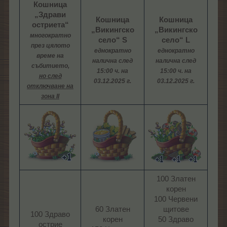
Кошница
„Здрави
Кошница
Кошница
остриета“
„Викингско
„Викингско
многократно
село“ S
село“ L
през цялото
еднократно
еднократно
време на
налична след
налична след
събитието,
15:00 ч. на
15:00 ч. на
но след
03.12.2025 г.
03.12.2025 г.
отключване на
зона II
100 Златен
корен
100 Червени
60 Златен
щитове
100 Здраво
корен
50 Здраво
острие