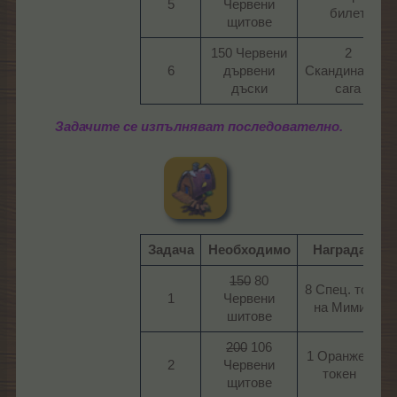
5​
Червени
билет​
щитове​
150 Червени
2
6​
дървени
Скандинавска
дъски​
сага​
Задачите се изпълняват последователно.
Задача
Необходимо
Награда
150
80
8 Спец. тор
1​
Червени
на Мими​
шитове​
200
106
1 Оранжев
2​
Червени
токен​
щитове​