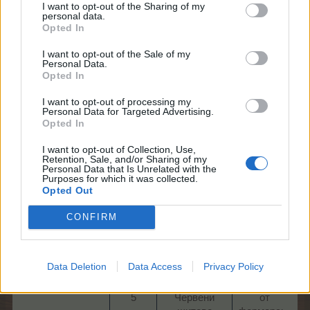
I want to opt-out of the Sharing of my
personal data.
Opted In
Задача
Необходимо
Награда
I want to opt-out of the Sale of my
Personal Data.
Opted In
4 000 х
100
1​
нивото
Керемиди​
I want to opt-out of processing my
ТрТО​
Personal Data for Targeted Advertising.
Opted In
6 Супер
2​
150 Тухли​
храна​
I want to opt-out of Collection, Use,
Retention, Sale, and/or Sharing of my
300
160
Personal Data that Is Unrelated with the
2 Сезонен
Purposes for which it was collected.
3​
Червени
токен​
Opted Out
щитове​
CONFIRM
400
212
14 Супер
4​
Червени
тор​
щитове​
Data Deletion
Data Access
Privacy Policy
1
500
265
Изобилия
5​
Червени
от