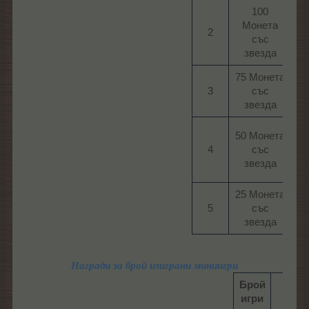
100
2 
Монета
2​
със
р
звезда​
75 Монета
2 
3​
със
звезда​
1 
50 Монета
4​
със
р
звезда​
25 Монета
1 
5​
със
звезда​
Награди за брой изиграни миниигри
Брой
Наг
игри