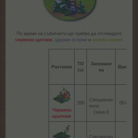
По време на събитието ще трябва да отглеждате
червени щитове
,
здраво острие
и
златен корен
:​
ТО
Засяване
Растение
Време
на
2х2
-
Специално
200​
05:00​
поле
Червени
(зона I)
щитове
-
Специално