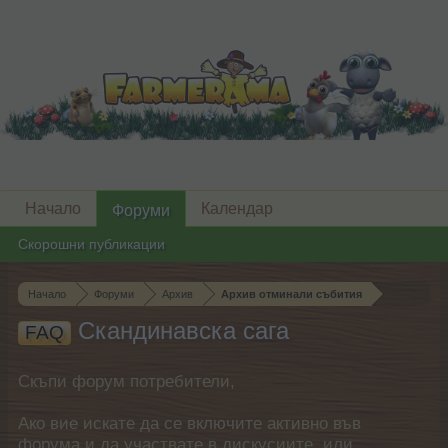
Начало
Календар
Форуми
Скорошни публикации
Начало
Форуми
Архив
Архив отминали събития
Скандинавска сага
FAQ
Скъпи форум потребители,
Ако вие искате да се включите активно във
форума и да участвате в дискусиите, или