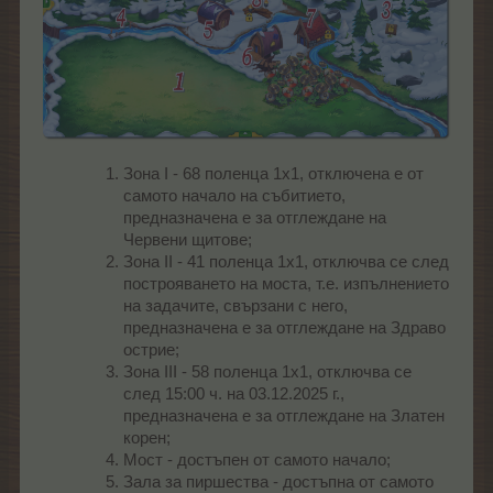
Зона I - 68 поленца 1х1, отключена е от
самото начало на събитието,
предназначена е за отглеждане на
Червени щитове;
Зона II - 41 поленца 1х1, отключва се след
построяването на моста, т.е. изпълнението
на задачите, свързани с него,
предназначена е за отглеждане на Здраво
острие;
Зона III - 58 поленца 1х1, отключва се
след 15:00 ч. на 03.12.2025 г.,
предназначена е за отглеждане на Златен
корен;
Мост - достъпен от самото начало;
Зала за пиршества - достъпна от самото