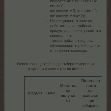
получите до 5 бр. нови (ако
имате 0 -
ще получите 5, ако имате 3 -
ще получите още 2);
На специалното поле не
действат занаятчийските
продукти за повече реколта и
специалните
торове, действат водата,
обикновеният тор и бонусите
от закупени кошници.
Освен това ще трябва да събирате
червени
дървени дъски
и
рог за пиене
:​
Полета, от
Могат да
които
се
ще
Предмет
Цена
об
получат
изскачат
от
при
обиране