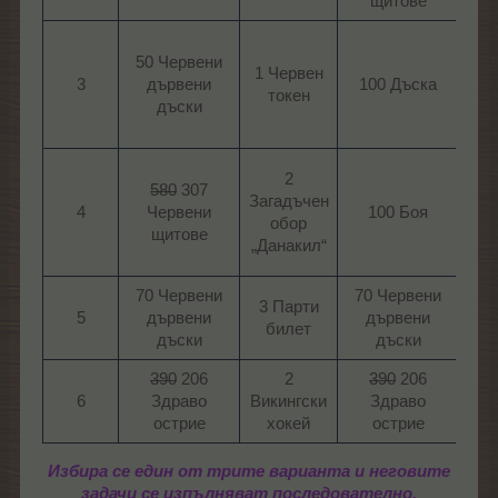
щитове​
50 Червени
1 Червен
3​
дървени
100 Дъска​
2
токен​
дъски​
2
580
307
Заг
Загадъчен
4​
Червени
100 Боя​
Ба
обор
щитове​
„Данакил“​
„Г
70 Червени
70 Червени
3 Парти
5​
дървени
дървени
3
билет​
дъски​
дъски​
390
206
2
390
206
6​
Здраво
Викингски
Здраво
Вик
острие​
хокей​
острие​
х
Избира се един от трите варианта и неговите
задачи се изпълняват последователно.