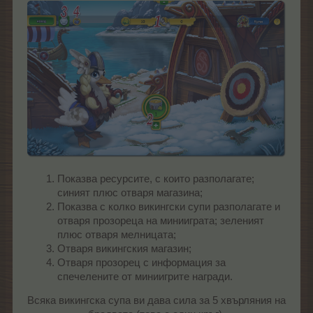
Показва ресурсите, с които разполагате;
синият плюс отваря магазина;
Показва с колко викингски супи разполагате и
отваря прозореца на минииграта; зеленият
плюс отваря мелницата;
Отваря викингския магазин;
Отваря прозорец с информация за
спечелените от миниигрите награди.
Всяка викингска супа ви дава сила за 5 хвърляния на