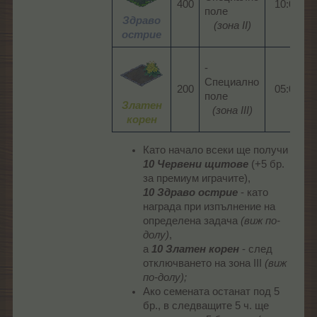
400​
10:00​
поле
Здраво
(зона II)
острие
-
Специално
200​
05:00​
поле
Златен
(зона III)
корен
Като начало всеки ще получи
10 Червени щитове
(+5 бр.
за премиум играчите),
10 Здраво острие
- като
награда при изпълнение на
определена задача
(виж по-
долу)
,
а
10 Златен корен
- след
отключването на зона III
(виж
по-долу);
Ако семената останат под 5
бр., в следващите 5 ч. ще