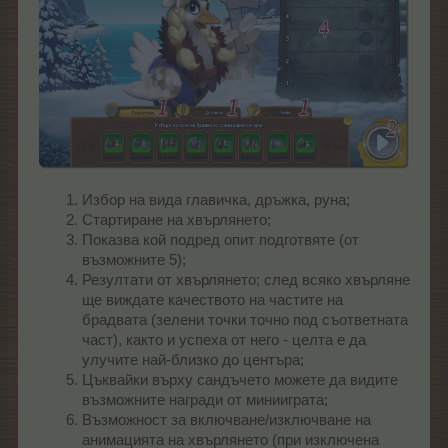
Избор на вида главичка, дръжка, руна;
Стартиране на хвърлянето;
Показва кой подред опит подготвяте (от
възможните 5);
Резултати от хвърлянето; след всяко хвърляне
ще виждате качеството на частите на
брадвата (зелени точки точно под съответната
част), както и успеха от него - целта е да
улучите най-близко до центъра;
Цъквайки върху сандъчето можете да видите
възможните награди от минииграта;
Възможност за включване/изключване на
анимацията на хвърлянето (при изключена