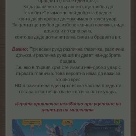
брадвата (това е един кръг).
За да започнете хвърлянето, ще трябва да
"сглобите" възможно най-добрата брадва,
която да ви доведе до максимално точен удар.
За целта ще трябва да изберете вида главичка, вида
дръжка и по една руна,
която да даде допълнителна сила на брадвата ви.
Важно:
При всеки рунд различна главичка, различна
дръжка и различна руна ще ви дават най-добрата
брадва.
Т.е. ако в първия кръг сте имали най-добър удар с
първата главичка, това вероятно няма да важи за
втория кръг.
НО
в рамките на един кръг всяка част на брадвата
остава с постоянно качество и за петте удара.
Играта приключва незабавно при уцелване на
центъра на мишената.