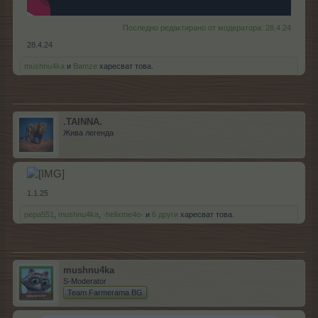
Последно редактирано от модератора:
28.4.24
28.4.24
mushnu4ka
и
Bamze
харесват това.
.TAINNA.
Жива легенда
1.1.25
pepa551
,
mushnu4ka
,
-helixme4o-
и
6 други
харесват това.
mushnu4ka
S-Moderator
Team Farmerama BG