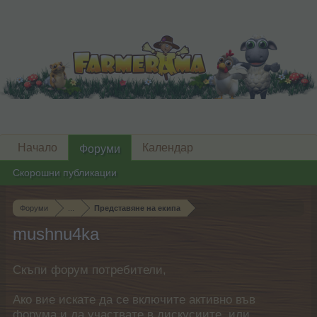
Начало
Календар
Форуми
Скорошни публикации
Форуми
...
Представяне на екипа
mushnu4ka
Скъпи форум потребители,
Ако вие искате да се включите активно във
форума и да участвате в дискусиите, или