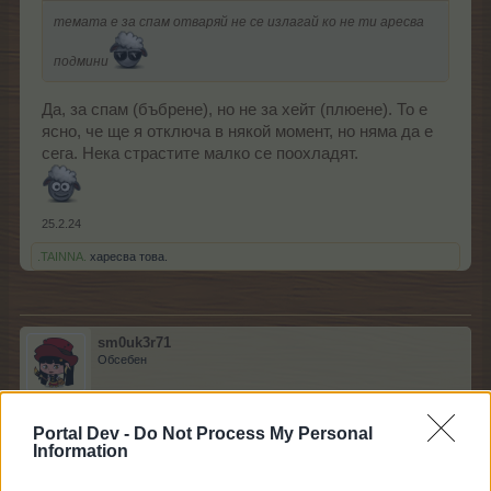
темата е за спам отваряй не се излагай ко не ти аресва
подмини
Да, за спам (бъбрене), но не за хейт (плюене). То е
ясно, че ще я отключа в някой момент, но няма да е
сега. Нека страстите малко се поохладят.
25.2.24
.TAINNA.
харесва това.
sm0uk3r71
Обсебен
mushnu4ka каза:
↑
Portal Dev -
Do Not Process My Personal
Information
Пука ми, мама ме е учила да съм добричка с хората, не да
хейтвам, не
да тропам с краче и под
. Учила ме е и да