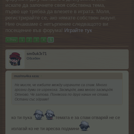
искате да започнете своя собствена тема,
първо ще трябва да влезете в играта. Моля,
регистрирайте се, ако нямате собствен акаунт.
Ние очакваме с нетърпение следващото ви
посещение във форума!
Играйте тук
< Prev
1
2
3
4
5
sm0uk3r71
Обсебен
mushnu4ka каза:
↑
Не мисля, че ежбите между играчите са спам. Много
грозни думи се изрекоха. Засмърдя, ама много засмърдя.
Отново. Че затова. Понякога по друг начин не става.
Остани със здраве!
ко ти пука
темата е за спам отваряй не се
излагай ко не ти аресва подмини