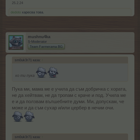
25.2.24
dedoto
харесва това.
mushnu4ka
S-Moderator
Team Farmerama BG
sm0uk3r71 каза:
↑
ко ти пука
Пука ми, мама ме е учила да съм добричка с хората,
не да хейтвам, не да тропам с краче и под. Учила ме
е и да ползвам вълшебните думи. Ми, допускам, че
може и да съм сухар и/или цербер в нечии очи.
sm0uk3r71 каза:
↑