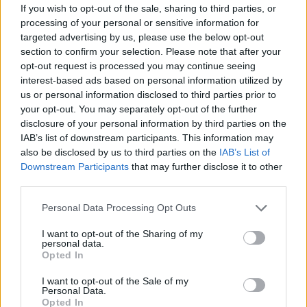
ползвам вълшебните думи.
Ми, допускам, че може и да
If you wish to opt-out of the sale, sharing to third parties, or
съм сухар и/или цербер в нечии очи.
processing of your personal or sensitive information for
targeted advertising by us, please use the below opt-out
section to confirm your selection. Please note that after your
opt-out request is processed you may continue seeing
Да, за спам (бъбрене), но не за хейт (плюене). То е ясно, че
Click to expand...
interest-based ads based on personal information utilized by
ще я отключа в някой момент, но няма да е сега. Нека
страстите малко се поохладят.
us or personal information disclosed to third parties prior to
в твоя случай е едно към едно
.ай... стига се
your opt-out. You may separately opt-out of the further
излага отвори темата и остави всеки сам да си
disclosure of your personal information by third parties on the
преценя как ще си покаже магариите все пак големи
IAB’s list of downstream participants. This information may
also be disclosed by us to third parties on the
IAB’s List of
хора са, тук отдавна деца няма
че тъман бях
Downstream Participants
that may further disclose it to other
взела пуканките
third parties.
Последна редакция:
25.2.24
25.2.24
Personal Data Processing Opt Outs
.TAINNA.
,
dedoto
и
Кобрелия
харесват това.
I want to opt-out of the Sharing of my
personal data.
Opted In
.TAINNA.
I want to opt-out of the Sale of my
Жива легенда
Personal Data.
Opted In