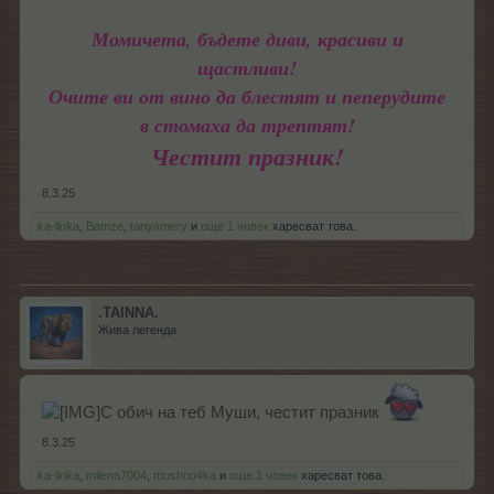
Момичета, бъдете диви, красиви и
щастливи!
Очите ви от вино да блестят и пеперудите
в стомаха да трептят!
Честит празник!
8.3.25
ka-linka
,
Bamze
,
tanyamery
и
още 1 човек
харесват това.
.TAINNA.
Жива легенда
С обич на теб Муши, честит празник
8.3.25
ka-linka
,
milena7004
,
mushnu4ka
и
още 1 човек
харесват това.