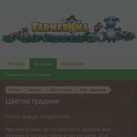
Начало
Календар
Форуми
Скорошни публикации
Начало
Форуми
FAQ за играта
FAQ - за играта
Цветна градина
Скъпи форум потребители,
Ако вие искате да се включите активно във
форума и да участвате в дискусиите, или