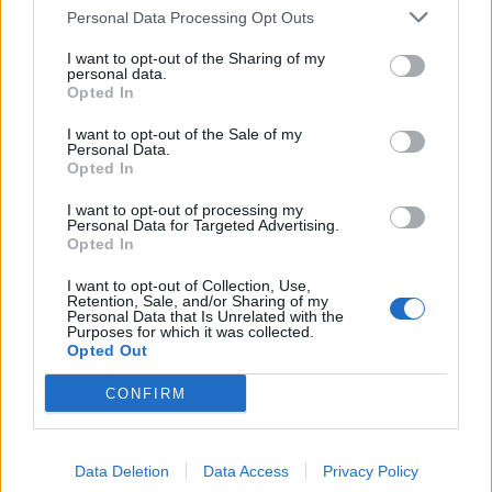
Personal Data Processing Opt Outs
2​
8
3​
20
I want to opt-out of the Sharing of my
personal data.
Opted In
4​
35
I want to opt-out of the Sale of my
5​
65
Personal Data.
Opted In
I want to opt-out of processing my
Personal Data for Targeted Advertising.
Opted In
I want to opt-out of Collection, Use,
Retention, Sale, and/or Sharing of my
Personal Data that Is Unrelated with the
Purposes for which it was collected.
Opted Out
CONFIRM
Data Deletion
Data Access
Privacy Policy