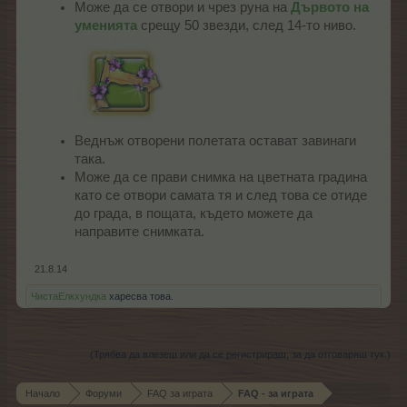
Може да се отвори и чрез руна на
Дървото на
уменията
срещу 50 звезди, след 14-то ниво.
Веднъж отворени полетата остават завинаги
така.
Може да се прави снимка на цветната градина
като се отвори самата тя и след това се отиде
до града, в пощата, където можете да
направите снимката.
21.8.14
ЧистаЕлкхундка
харесва това.
(Трябва да влезеш или да се регистрираш, за да отговаряш тук.)
Начало
Форуми
FAQ за играта
FAQ - за играта