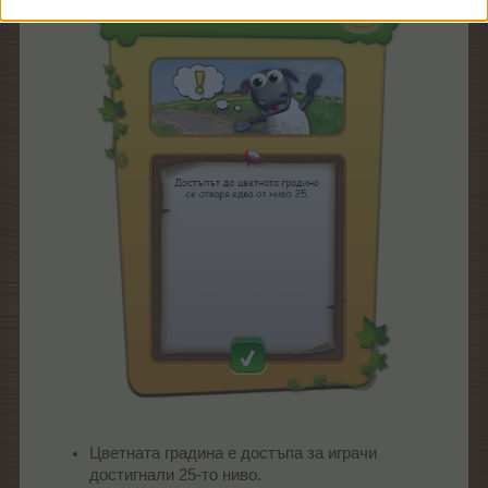
Цветната градина е достъпа за играчи
достигнали 25-то ниво.