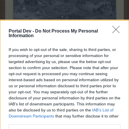
Portal Dev -
Do Not Process My Personal
Information
Цветната градина е поле, на което могат да се
поставят всички декорации и полезни предмети
If you wish to opt-out of the sale, sharing to third parties, or
даващи точки опит (ТО) или мъхнати пенита (МП),
processing of your personal or sensitive information for
като по този начин останалите полета ще са
targeted advertising by us, please use the below opt-out
свободни за садене, поставяне на дървета и обори.
section to confirm your selection. Please note that after your
opt-out request is processed you may continue seeing
Първоначално градината има само една отворена
interest-based ads based on personal information utilized by
част. Останалите 4 се отварят чрез заплащане с
us or personal information disclosed to third parties prior to
мъхнати пенита (МП).​
your opt-out. You may separately opt-out of the further
disclosure of your personal information by third parties on the
IAB’s list of downstream participants. This information may
Част
За
also be disclosed by us to third parties on the
IAB’s List of
Downstream Participants
that may further disclose it to other
third parties.
1​
25