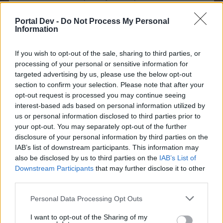
От бутона с топката долу вдясно можете да видите
колко подавания ви остават.
Portal Dev -
Do Not Process My Personal
Information
If you wish to opt-out of the sale, sharing to third parties, or
processing of your personal or sensitive information for
targeted advertising by us, please use the below opt-out
section to confirm your selection. Please note that after your
opt-out request is processed you may continue seeing
interest-based ads based on personal information utilized by
us or personal information disclosed to third parties prior to
your opt-out. You may separately opt-out of the further
disclosure of your personal information by third parties on the
IAB’s list of downstream participants. This information may
also be disclosed by us to third parties on the
IAB’s List of
Наградите, позициите на противниковите играчи и на
Downstream Participants
that may further disclose it to other
вашите съотборници са различни - има няколко
third parties.
схеми на разиграване,
като няма конкретна последователност на
Personal Data Processing Opt Outs
зареждането им в играта.
I want to opt-out of the Sharing of my