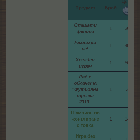
Цена
Предмет
Брой
Опашати
1​
36​
н
фенове
Развихри
1​
40​
н
се!
Звезден
1​
50​
н
играч
Ред с
облачета
"Футболна
1​
2​
треска
2019"
Шампион по
жонглиране
1​
14​
с топка
Игра без
1​
12​