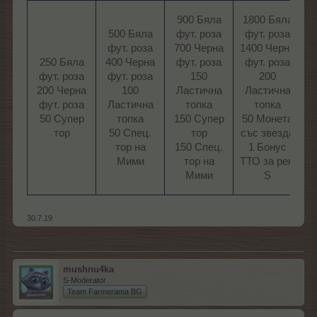
2
900 Бяла
1800 Бяла
500 Бяла
фут. роза
фут. роза
2
фут. роза​
700 Черна
1400 Черна
250 Бяла
400 Черна
фут. роза
фут. роза
фут. роза
фут. роза
150
200
200 Черна
100
Ластична
Ластична
фут. роза
Ластична
топка
топка
9
50 Супер
топка
150 Супер
50 Mонетa
с
тор​
50 Спец.
тор
със звезда
1
тор на
150 Спец.
1 Бонус
Т
Мими​
тор на
ТТО за рек.
Мими​
S​
с
30.7.19
mushnu4ka
S-Moderator
Team Farmerama BG