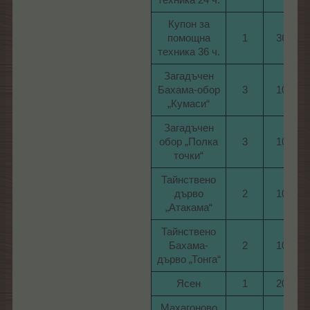
Купон за
помощна
1​
36​
техника 36 ч.​
Загадъчен
Бахама-обор
3​
10​
„Кумаси“​
Загадъчен
обор „Полка
3​
10​
точки“​
Тайнствено
дърво
2​
10​
„Атакама“​
Тайнствено
Бахама-
2​
10​
дърво „Тонга“​
Ясен​
1​
20​
Махагоново