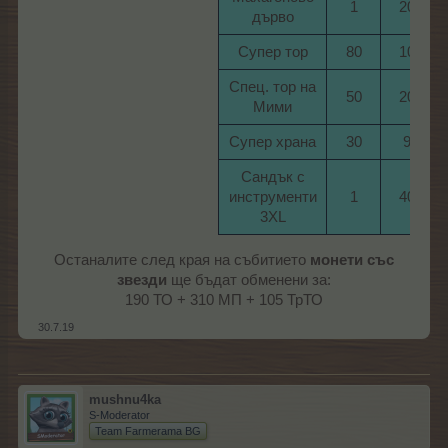
1​
20​
дърво​
Супер тор​
80​
10​
Спец. тор на
50​
20​
Мими​
Супер храна​
30​
9​
Сандък с
инструменти
1​
40​
3XL​
Останалите след края на събитието
монети със
звезди
ще бъдат обменени за:
190 ТО + 310 МП + 105 ТрТО​
30.7.19
mushnu4ka
S-Moderator
Team Farmerama BG