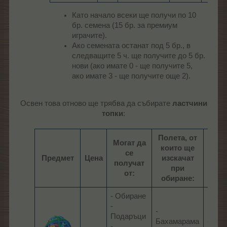
Като начало всеки ще получи по 10
бр. семена (15 бр. за премиум
играчите).
Ако семената останат под 5 бр., в
следващите 5 ч. ще получите до 5 бр.
нови (ако имате 0 - ще получите 5,
ако имате 3 - ще получите още 2).
Освен това отново ще трябва да събирате
ластчини
топки
:​
Полета, от
Могат да
които ще
се
При 
Предмет
Цена
изскачат
получат
при
от:
обиране:
- Обиране
-
-
Подаръци
Бахамарама
- Рас
-