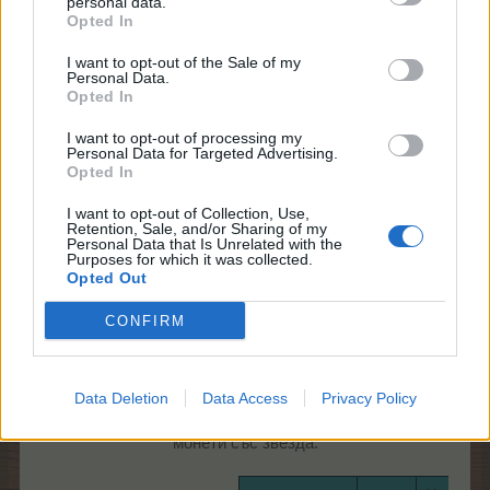
personal data.
Opted In
Ето какви са възможните схеми
(клик в/у
картинката за голям размер):
I want to opt-out of the Sale of my
Personal Data.
Opted In
I want to opt-out of processing my
Personal Data for Targeted Advertising.
Opted In
30.7.19
.TAINNA.
харесва това.
I want to opt-out of Collection, Use,
Retention, Sale, and/or Sharing of my
Personal Data that Is Unrelated with the
Purposes for which it was collected.
Opted Out
mushnu4ka
S-Moderator
CONFIRM
Team Farmerama BG
Футболен магазин
Data Deletion
Data Access
Privacy Policy
Ето за какво ще можете да похарчите спечелените
монети със звезда: