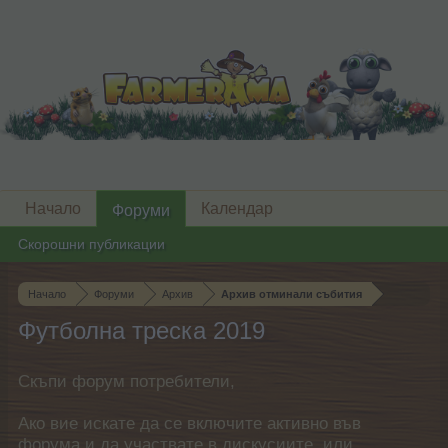
Начало
Календар
Форуми
Скорошни публикации
Начало
Форуми
Архив
Архив отминали събития
Футболна треска 2019
Скъпи форум потребители,
Ако вие искате да се включите активно във
форума и да участвате в дискусиите, или