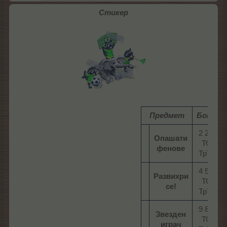
Стикер
Предмет
Бонус
2 200
Опашати
ТО/
феновe
ТрТО​
4 500
Развихри
ТО/
се!
ТрТО​
9 800
Звезден
ТО/
играч