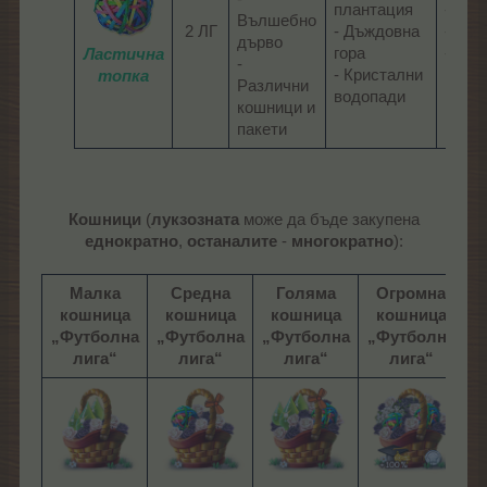
плантация
- Дър
Вълшебно
2 ЛГ​
- Дъждовна
- Обо
дърво
гора
-
Ластична
-
- Кристални
Произ
топка
Различни
водопади​
кошници и
пакети​
Кошници
(
лукзозната
може да бъде закупена
еднократно
,
останалите
-
многократно
):
Малка
Средна
Голяма
Огромна
кошница
кошница
кошница
кошница
„Футболна
„Футболна
„Футболна
„Футболна
„
лига“
лига“
лига“
лига“