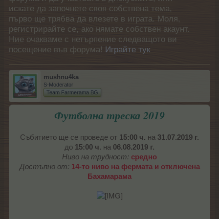
искате да започнете своя собствена тема,
първо ще трябва да влезете в играта. Моля,
регистрирайте се, ако нямате собствен акаунт.
Ние очакваме с нетърпение следващото ви
посещение във форума!
Играйте тук
mushnu4ka
S-Moderator
Team Farmerama BG
Футболна треска 2019
Събитието ще се проведе от
15:00 ч.
на
31.07.2019 г.
до
15:00 ч.
на
06.08.2019 г.
Ниво на трудност:
средно
Достъпно от:
14-то ниво на фермата и отключена
Бахамарама