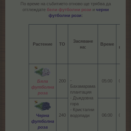
По време на събитието отново ще трябва да
отглеждате
бели футболни рози
и
черни
футболни рози
:
Засяване
С
Растение
ТО
Време
на:
вода
-
200​
05:00​
04:24​
Бяла
Бахамарама
футболна
плантация
роза
- Дъждовна
гора
- Кристални
240​
06:00​
04:48​
Черна
водопади
футболна
роза