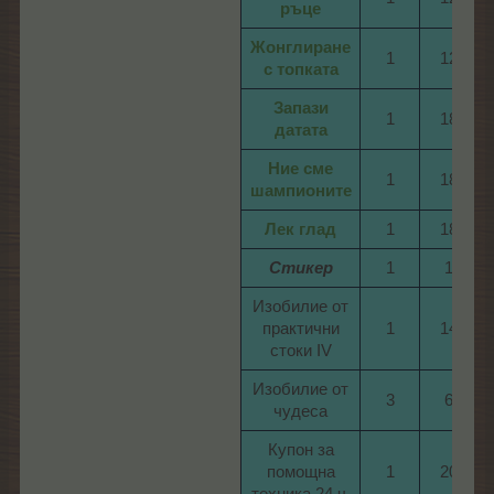
ръце
Жонглиране
1​
12​
с топката
Запази
1​
18​
датата
Ние сме
1​
18​
шампионите
Лек глад
1​
18​
Стикер
1​
1​
Изобилие от
практични
1​
14​
стоки IV​
Изобилие от
3​
6​
чудеса​
Купон за
помощна
1​
20​
техника 24 ч.​