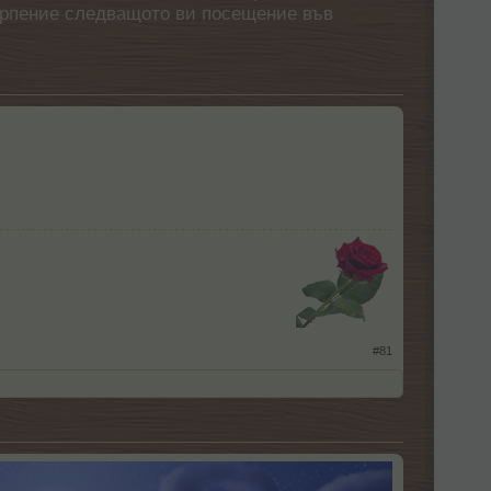
етърпение следващото ви посещение във
​
#81