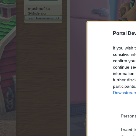
mushnu4ka
S-Moderator
Team Farmerama BG
Portal De
If you wish 
sensitive in
confirm you
continue se
information 
further disc
participants
Downstream 
Persona
I want t