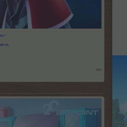
но.“
те си,
#82