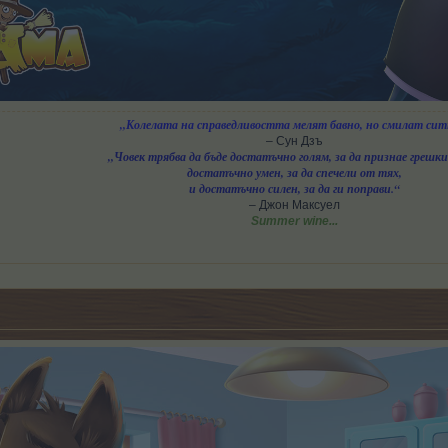
„Колелата на справедливостта мелят бавно, но смилат сит
– Сун Дзъ
„Човек трябва да бъде достатъчно голям, за да признае грешки
достатъчно умен, за да спечели от тях,
и достатъчно силен, за да ги поправи.“
– Джон Максуел
Summer wine...