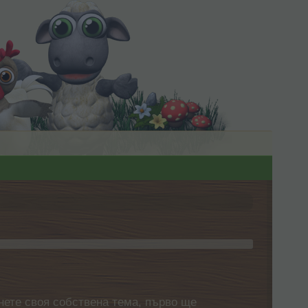
нете своя собствена тема, първо ще