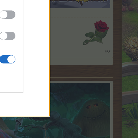
​
#83