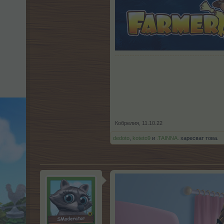
Кобрелия
,
11.10.22
dedoto
,
koteto9
и
.TAINNA.
харесват това.