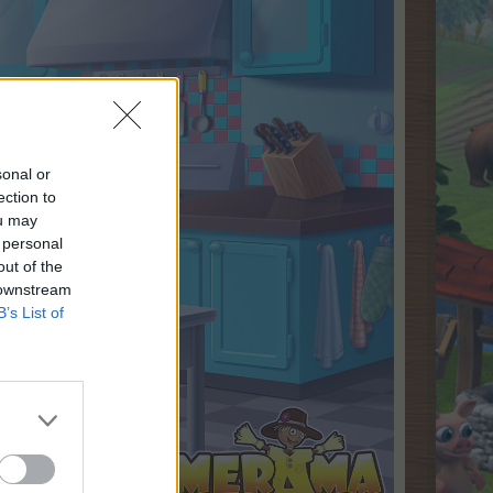
sonal or
ection to
ou may
 personal
out of the
 downstream
B’s List of