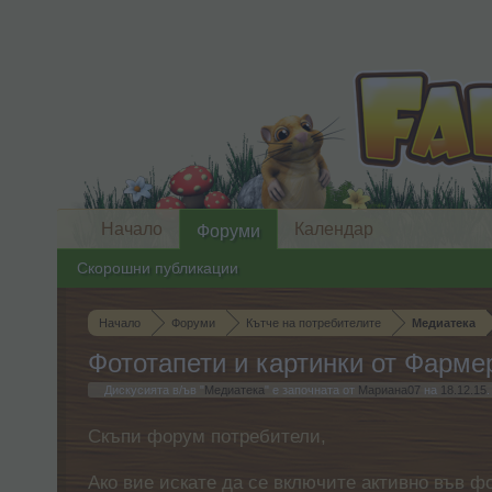
Начало
Календар
Форуми
Скорошни публикации
Начало
Форуми
Кътче на потребителите
Медиатека
Фототапети и картинки от Фарм
Дискусията в/ъв "
Медиатека
" е започната от
Мариана07
на
18.12.15
.
Скъпи форум потребители,
Ако вие искате да се включите активно във ф