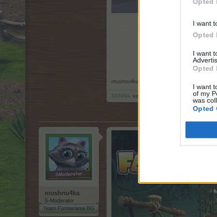
Opted 
I want t
Opted 
I want 
Advertis
Opted 
mushnu4ka
,
20.1.23
I want t
of my P
.TAINNA.
харесва това.
was col
Opted 
mushnu4ka
S-Moderator
Team Farmerama BG