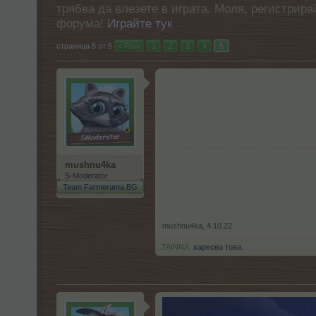
трябва да влезете в играта. Моля, регистрир
форума!
Играйте тук
страница 5 от 5
< Prev
1
2
3
4
5
mushnu4ka
S-Moderator
Team Farmerama BG
mushnu4ka
,
4.10.22
.TAINNA.
харесва това.