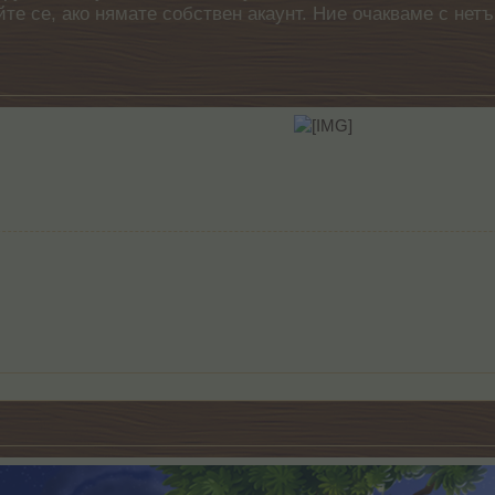
айте се, ако нямате собствен акаунт. Ние очакваме с н
​