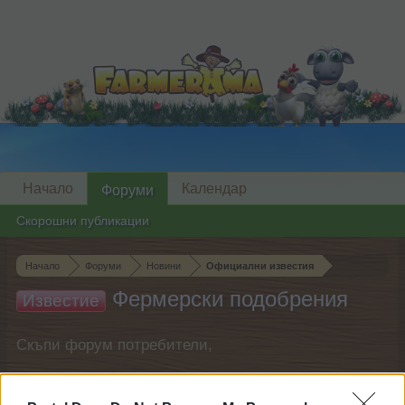
Начало
Календар
Форуми
Скорошни публикации
Начало
Форуми
Новини
Официални известия
Фермерски подобрения
Известие
Скъпи форум потребители,
Ако вие искате да се включите активно във
форума и да участвате в дискусиите, или