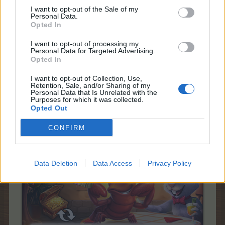
I want to opt-out of the Sale of my
Това ще бъде възможно за отделна незавършена
Personal Data.
поръчка или за всички незавършени поръчки на
Opted In
даден клиент.
Първото обновяване на поръчка ще струва 2 ЛГ
I want to opt-out of processing my
Personal Data for Targeted Advertising.
(минимален размер), за всяко следващо обновяване
Opted In
цената
ще се увеличава с 1 ЛГ до достигането на
I want to opt-out of Collection, Use,
максималния размер от 5 ЛГ. Цената за обновяване
Retention, Sale, and/or Sharing of my
на поръчка
Personal Data that Is Unrelated with the
Purposes for which it was collected.
ще се възстанови до минималния си размер в
Opted Out
началото на следващия ден.​
CONFIRM
Data Deletion
Data Access
Privacy Policy