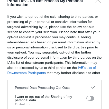
Portal Dev -
Do Not Process My Personal
искате да започнете своя собствена тема,
Information
първо ще трябва да влезете в играта. Моля,
регистрирайте се, ако нямате собствен акаунт.
If you wish to opt-out of the sale, sharing to third parties, or
Ние очакваме с нетърпение следващото ви
processing of your personal or sensitive information for
посещение във форума!
Играйте тук
targeted advertising by us, please use the below opt-out
section to confirm your selection. Please note that after your
opt-out request is processed you may continue seeing
mushnu4ka
interest-based ads based on personal information utilized by
S-Moderator
Team Farmerama BG
us or personal information disclosed to third parties prior to
your opt-out. You may separately opt-out of the further
Здравейте, фермери!
disclosure of your personal information by third parties on the
IAB’s list of downstream participants. This information may
След
15:00 ч.
на
23.04.2026 г.
супер приятелят
also be disclosed by us to third parties on the
IAB’s List of
Бастиян
Downstream Participants
that may further disclose it to other
се присъединява към Мишо Малинов - вземете ги и
third parties.
двамата срещу лалогулдени!
Personal Data Processing Opt Outs
Повече информация
I want to opt-out of the Sharing of my
personal data.
А също така вече ще можете и да обновявате
Opted In
поръчките на своите клиенти.