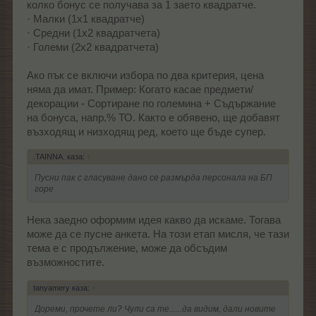
колко бонус се получава за 1 заето квадратче.
· Малки (1x1 квадратче)
· Средни (1x2 квадратчета)
· Големи (2x2 квадратчета)
Ако пък се включи избора по два критерия, цена
няма да имат. Пример: Когато касае предмети/
декорации - Сортиране по големина + Съдържание
на бонуса, напр.% ТО. Както е обявено, ще добавят
възходящ и низходящ ред, което ще бъде супер.
.TAINNA. каза:
↑
Пусни пак с гласуване дано се размърда персонала на БП
горе
Нека заедно оформим идея какво да искаме. Тогава
може да се пусне анкета. На този етап мисля, че тази
тема е с продължение, може да обсъдим
възможностите.
tanyamery каза:
↑
Дореми, прочете ли? Чули са те......да видим, дали новите