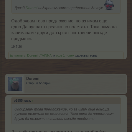
Давай
Doremi
подкрепям всичко предложено до тук
Одобрявам това предложение, но аз имам още
едно.Да пуснат търсачка по полетата. Така няма да
занимаваме други да търсят поставени някъде
предмети.
19.7.26
tanyamery
,
Doremi
,
.TAINNA.
и
още 1 човек
харесват това.
Doremi
Старши болярин
p1955 каза:
↑
Одобрявам това предложение, но аз имам още едно.Да
пуснат търсачка по полетата. Така няма да занимаваме
други да търсят поставени някъде предмети.
Да, действително, предметите са многобройна