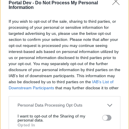
Portal Dev -
Do Not Process My Personal
Information
tanyamery
Адмирал
If you wish to opt-out of the sale, sharing to third parties, or
processing of your personal or sensitive information for
targeted advertising by us, please use the below opt-out
Дореми, прочете ли? Чули са те......да видим, дали
section to confirm your selection. Please note that after your
новите промени в килера ще ни вършат работа. Аз
opt-out request is processed you may continue seeing
лично имам проблем със сортирането на цъкалките и
interest-based ads based on personal information utilized by
то най-вече с тези, които дават и още нещо, било
сандъче, било бонус някакъв, че много време отнема
us or personal information disclosed to third parties prior to
четенето на цъкалките една по една.....
your opt-out. You may separately opt-out of the further
disclosure of your personal information by third parties on the
15.7.26
IAB’s list of downstream participants. This information may
Doremi
харесва това.
also be disclosed by us to third parties on the
IAB’s List of
Downstream Participants
that may further disclose it to other
third parties.
Doremi
Personal Data Processing Opt Outs
Старши болярин
I want to opt-out of the Sharing of my
personal data.
tanyamery каза:
↑
Opted In