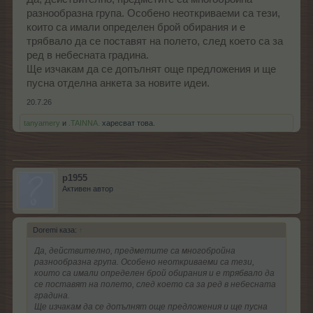
разнообразна група. Особено неоткриваеми са тези,
които са имали определен брой обирания и е
трябвало да се поставят на полето, след което са за
ред в небесната градина.
Ще изчакам да се допълнят още предложения и ще
пусна отделна анкета за новите идеи.
20.7.26
tanyamery
и
.TAINNA.
харесват това.
p1955
Активен автор
Doremi каза:
↑
Да, действително, предметите са многобройна
разнообразна група. Особено неоткриваеми са тези,
които са имали определен брой обирания и е трябвало да
се поставят на полето, след което са за ред в небесната
градина.
Ще изчакам да се допълнят още предложения и ще пусна