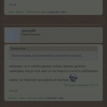
6.3.19
shiky
,
Bamze
,
.TAINNA.
и
2 други
харесват това.
-georgi88-
Главен болярин
Doremi каза:
↑
Продължавам да настоявам за търсачка в килера.
направо си е необходима-губиш време докато
намериш нещо-пък ако си на бира и салата-забравяш
какво си тръгнал да дириш в килера
Последна редакция:
10.3.19
10.3.19
koteto9
,
.water.
,
shiky
и
3 други
харесват това.