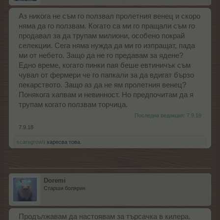
Аз никога не съм го ползвал пролетния венец и скоро
няма да го ползвам. Когато са ми го пращали съм го
продавал за да трупам милиони, особено покрай
селекции. Сега няма нужда да ми го изпращат, пада
ми от небето. Защо да не го предавам за ядене?
Едно време, когато пинки пая беше евтиничък съм
чувал от фермери че го папкали за да вдигат бързо
пекарството. Защо аз да не ям пролетния венец?
Понякога хапвам и невинност. Но предпочитам да я
трупам когато ползвам торчица.
Последна редакция:
7.9.18
7.9.18
scaregrowII
харесва това.
Doremi
Старши болярин
Продължавам да настоявам за търсачка в килера.