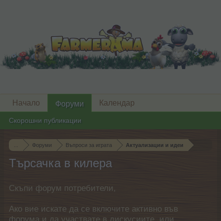
Начало
Календар
Форуми
Скорошни публикации
...
Форуми
Въпроси за играта
Актуализации и идеи
Търсачка в килера
Скъпи форум потребители,
Ако вие искате да се включите активно във
форума и да участвате в дискусиите, или