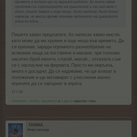
промени в килера ще ни вършат работа. Аз лично имам
проблем със сортирането на цъкалките и то най-вече с
тези, които дават и още нещо, било сандъче, било бонус
някакъв, че много време отнема четенето на цъкалките
една по една.....
Пишете какво предлагате. Аз написах какво мисля,
като може да ми хрумне и още нещо във времето. Да
си призная, заради огромното разнообразие на
всякакви неща за поставяне и махане, при толкова
наситен брой евенти, слагай, махай... отказала съм
се с нагласяне на фермата. Просто ми омръзна,
много е досадно. Да се надяваме, че ще влязат в
положение и ще мотивират с улеснения малко
играчите да се завърнат в играта.
17.7.26
-helixme4o-
,
sin4ec
,
tanyamery
и
2 други
харесват това.
.TAINNA.
Жива легенда