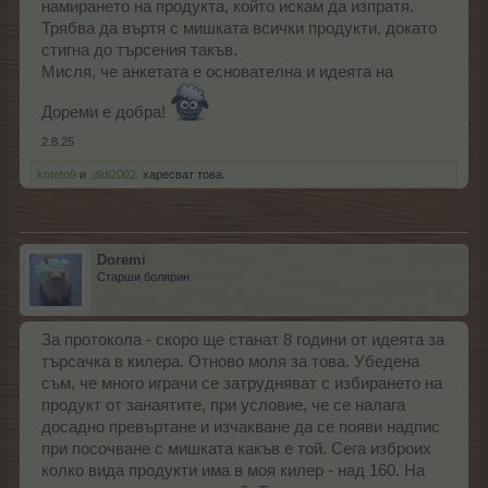
намирането на продукта, който искам да изпратя.
Трябва да въртя с мишката всички продукти, докато
стигна до търсения такъв.
Мисля, че анкетата е основателна и идеята на
Дореми е добра!
2.8.25
koteto9
и
.didi2002.
харесват това.
Doremi
Старши болярин
За протокола - скоро ще станат 8 години от идеята за
търсачка в килера. Отново моля за това. Убедена
съм, че много играчи се затрудняват с избирането на
продукт от занаятите, при условие, че се налага
досадно превъртане и изчакване да се появи надпис
при посочване с мишката какъв е той. Сега изброих
колко вида продукти има в моя килер - над 160. На