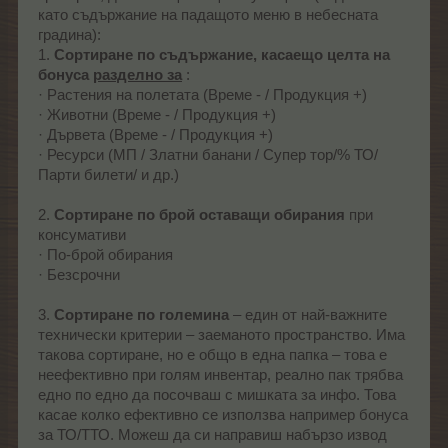
като съдържание на падащото меню в небесната
градина):
1.
Сортиране по съдържание, касаещо целта на
бонуса
разделно за
:
· Растения на полетата (Време - / Продукция +)
· Животни (Време - / Продукция +)
· Дървета (Време - / Продукция +)
· Ресурси (МП / Златни банани / Супер тор/% ТО/
Парти билети/ и др.)
2.
Сортиране по брой оставащи обирания
при
консумативи
· По-брой обирания
· Безсрочни
3.
Сортиране по големина
– един от най-важните
технически критерии – заеманото пространство. Има
такова сортиране, но е общо в една папка – това е
неефективно при голям инвентар, реално пак трябва
едно по едно да посочваш с мишката за инфо. Това
касае колко ефективно се използва например бонуса
за ТО/ТТО. Можеш да си направиш набързо извод