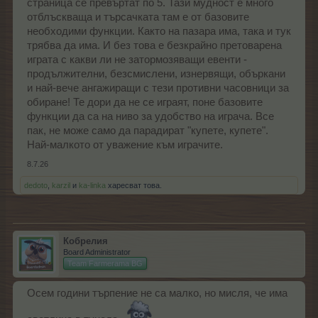
страница се превъртат по 5. Тази мудност е много
отблъскваща и търсачката там е от базовите
необходими функции. Както на пазара има, така и тук
трябва да има. И без това е безкрайно претоварена
играта с какви ли не затормозяващи евенти -
продължителни, безсмислени, изнервящи, объркани
и най-вече ангажиращи с тези противни часовници за
обиране! Те дори да не се играят, поне базовите
функции да са на ниво за удобство на играча. Все
пак, не може само да парадират "купете, купете".
Най-малкото от уважение към играчите.
8.7.26
dedoto
,
karzil
и
ka-linka
харесват това.
Кобрелия
Board Administrator
Team Farmerama BG
Осем години търпение не са малко, но мисля, че има