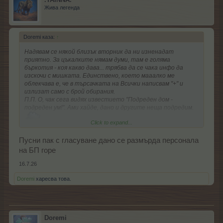
Жива легенда
Doremi каза:
↑
Надявам се някой близък вторник да ни изненадат
приятно. За цъкалките нямам думи, там е голяма
бъркотия - коя какво дава... трябва да се чака инфо да
изскочи с мишката. Единствено, което мааалко ме
облекчава е, че в търсачката на Всички написвам "+" и
излизат само с брой обирания.
П.П. О, чак сега видях известието "Подреден дом -
подреден ум!". Ами хайде, дано и другите неща подредим.
Click to expand...
Пусни пак с гласуване дано се размърда персонала
на БП горе
16.7.26
Doremi
харесва това.
Doremi