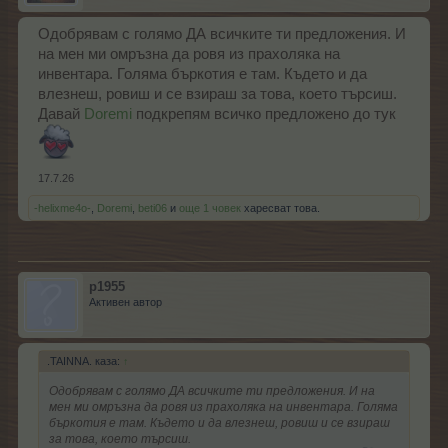
Одобрявам с голямо ДА всичките ти предложения. И
на мен ми омръзна да ровя из прахоляка на
инвентара. Голяма бъркотия е там. Където и да
влезнеш, ровиш и се взираш за това, което търсиш.
Давай
Doremi
подкрепям всичко предложено до тук
17.7.26
-helixme4o-
,
Doremi
,
beti06
и
още 1 човек
харесват това.
p1955
Активен автор
.TAINNA. каза:
↑
Одобрявам с голямо ДА всичките ти предложения. И на
мен ми омръзна да ровя из прахоляка на инвентара. Голяма
бъркотия е там. Където и да влезнеш, ровиш и се взираш
за това, което търсиш.