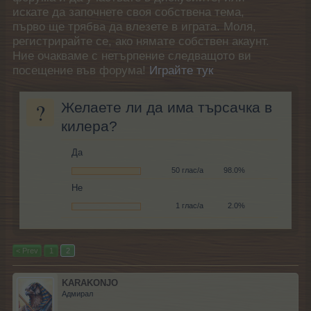
искате да започнете своя собствена тема,
първо ще трябва да влезете в играта. Моля,
регистрирайте се, ако нямате собствен акаунт.
Ние очакваме с нетърпение следващото ви
посещение във форума!
Играйте тук
?
Желаете ли да има търсачка в
килера?
Да
50 глас/а
98.0%
Не
1 глас/а
2.0%
< Prev
1
2
KARAKONJO
Адмирал