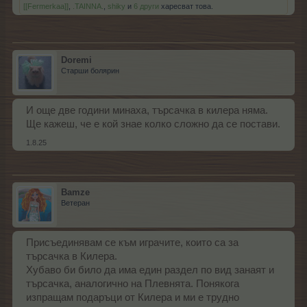
[[Fermerkaa]]
,
.TAINNA.
,
shiky
и
6 други
харесват това.
Doremi
Старши болярин
И още две години минаха, търсачка в килера няма.
Ще кажеш, че е кой знае колко сложно да се постави.
1.8.25
Bamze
Ветеран
Присъединявам се към играчите, които са за
търсачка в Килера.
Хубаво би било да има един раздел по вид занаят и
търсачка, аналогично на Плевнята. Понякога
изпращам подаръци от Килера и ми е трудно