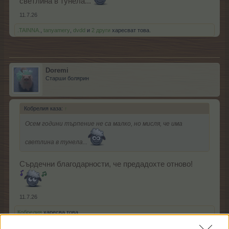
светлина в тунела...
11.7.26
.TAINNA.
,
tanyamery
,
dvdd
и
2 други
харесват това.
Doremi
Старши болярин
Кобрелия каза:
↑
Осем години търпение не са малко, но мисля, че има
светлина в тунела...
Сърдечни благодарности, че предадохте отново!
11.7.26
Кобрелия
харесва това.