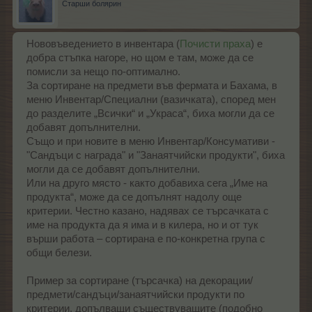
Старши болярин
Нововъведението в инвентара (
Почисти праха
) е
добра стъпка нагоре, но щом е там, може да се
помисли за нещо по-оптимално.
За сортиране на предмети във фермата и Бахама, в
меню Инвентар/Специални (вазичката), според мен
до разделите „Всички“ и „Украса“, биха могли да се
добавят допълнителни.
Също и при новите в меню Инвентар/Консумативи -
"Сандъци с награда" и "Занаятчийски продукти", биха
могли да се добавят допълнителни.
Или на друго място - както добавиха сега „Име на
продукта“, може да се допълнят надолу още
критерии. Честно казано, надявах се търсачката с
име на продукта да я има и в килера, но и от тук
върши работа – сортирана е по-конкретна група с
общи белези.
Пример за сортиране (търсачка) на декорации/
предмети/сандъци/занаятчийски продукти по
критерии, допълващи съществуващите (подобно