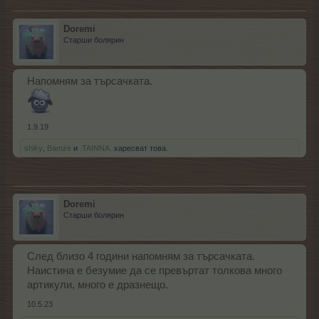
Doremi
Старши болярин
Напомням за търсачката.
1.9.19
shiky
,
Bamze
и
.TAINNA.
харесват това.
Doremi
Старши болярин
След близо 4 години напомням за търсачката.
Наистина е безумие да се превъртат толкова много
артикули, много е дразнещо.
10.5.23