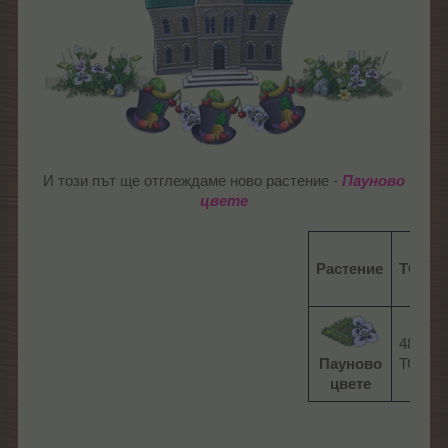
И този път ще отглеждаме ново растение -
Пауново
цвете
Растение
ТО
В
48
0
Пауново
ТО
цвете