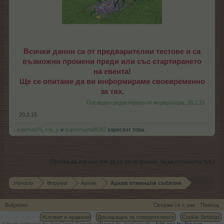
Всички данни са от предварителни тестове и са
възможни промени преди или със стартирането
на евента!
Ще се опитаме да ви информираме своевременно
за тях.
Последно редактирано от модератора:
26.2.15
20.2.15
valerius79
,
ros_y
и
supermama8282
харесват това.
(Трябва да влезеш или да се регистрираш, за да отговаряш тук.)
Начало
Форуми
Архив
Архив отминали събития
Bulgarian
Свържи се с нас
Помощ
Условия и правила
Декларация за поверителност
Cookie Settings