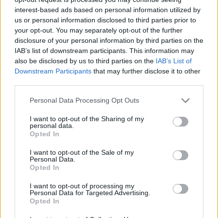
interest-based ads based on personal information utilized by
us or personal information disclosed to third parties prior to
your opt-out. You may separately opt-out of the further
disclosure of your personal information by third parties on the
IAB’s list of downstream participants. This information may
also be disclosed by us to third parties on the
IAB’s List of
Цена: 9,9
Downstream Participants
that may further disclose it to other
550 Паун
third parties.
Цена: 1,99 €
Цена: 4,99 €
цвете
100 Пауново
250 Пауново
125 Плод
Personal Data Processing Opt Outs
цвете
цвете
шапки
20 Плодови
60 Плодови
200 суп
I want to opt-out of the Sharing of my
шапки
шапки
тор
personal data.
30 супер тор
80 супер тор
50 спец.
Opted In
10 спец.тор
30 спец.тор
на Мим
на Мими​
на Мими​
1 Ябълко
I want to opt-out of the Sale of my
Personal Data.
моркове
Opted In
чатни​
I want to opt-out of processing my
Могат да бъдат закупени многократно!
Personal Data for Targeted Advertising.
Opted In
Последно редактирано от модератора:
21.2.15