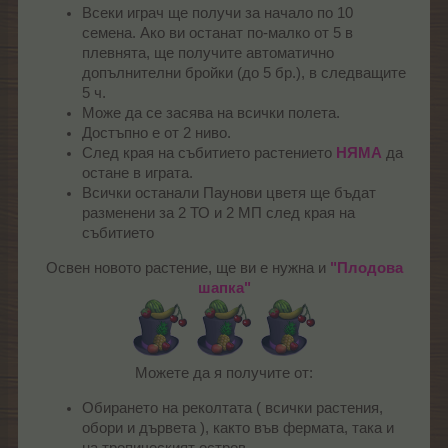
Всеки играч ще получи за начало по 10
семена. Ако ви останат по-малко от 5 в
плевнята, ще получите автоматично
допълнителни бройки (до 5 бр.), в следващите
5 ч.
Може да се засява на всички полета.
Достъпно е от 2 ниво.
След края на събитието растението
НЯМА
да
остане в играта.
Всички останали Паунови цветя ще бъдат
разменени за 2 ТО и 2 МП след края на
събитието
Освен новото растение, ще ви е нужна и
"Плодова
шапка"
Можете да я получите от:​
Обирането на реколтата ( всички растения,
обори и дървета ), както във фермата, така и
на тропическият остров.