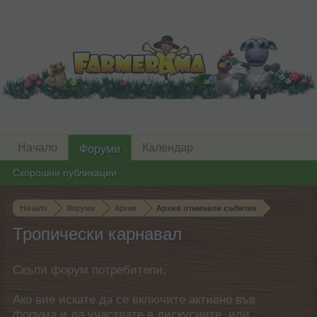
Начало
Календар
Форуми
Скорошни публикации
Начало
Форуми
Архив
Архив отминали събития
Тропически карнавал
Скъпи форум потребители,
Ако вие искате да се включите активно във
форума и да участвате в дискусиите, или