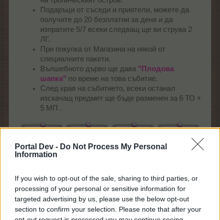
Подаръци от съседи и приятели, можете да
получите до 20 безплатни за деня и да
изпратите 5/7 всеки следващ ще ви струва 2
ЛГ.
При покупка от Магазина на някой от
специалните пакети.
Вълшебното дърво ще дава
"Плодова
шапка"
по време на това събитие.
След края на събитието, всеки останал
изскачащ предмет ще бъде разменен за 6 ТО +
5 МП .
Portal Dev -
Do Not Process My Personal
Information
If you wish to opt-out of the sale, sharing to third parties, or
processing of your personal or sensitive information for
targeted advertising by us, please use the below opt-out
Малка
Средна
Голям
section to confirm your selection. Please note that after your
тропическа
тропическа
тропиче
opt-out request is processed you may continue seeing
кошница
кошница
кошниц