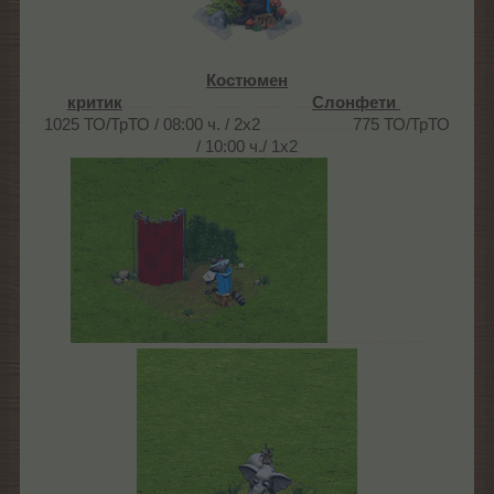
Костюмен
критик
...........................................
Слонфети
......
1025 ТО/ТрТО / 08:00 ч. / 2х2
.....................
775 ТО/ТрТО
/ 10:00 ч./ 1х2
......................