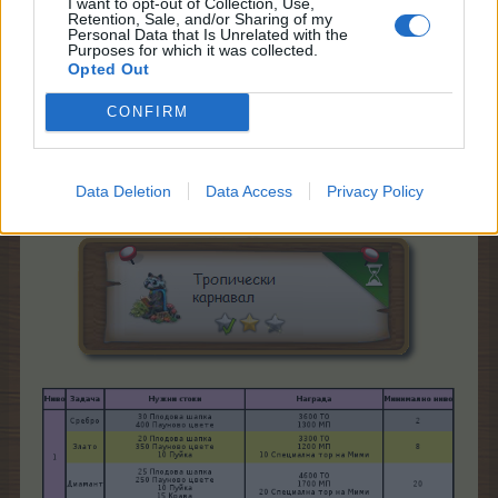
I want to opt-out of Collection, Use,
20.2.15
Retention, Sale, and/or Sharing of my
Personal Data that Is Unrelated with the
Purposes for which it was collected.
Opted Out
Каспаретка
Board Administrator
CONFIRM
Team Farmerama BG
Ето и какво ще Ви е нужно за изпълнението на
Data Deletion
Data Access
Privacy Policy
задачите: