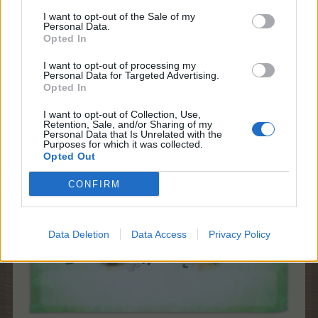
Редките дървета ще се падат много
I want to opt-out of the Sale of my
по-рядко от често срещаните.
Personal Data.
Opted In
I want to opt-out of processing my
Заедно с новите тайнствени дървета в играта ще
Personal Data for Targeted Advertising.
бъдат въведени и
два нови постоянни куеста
.
Opted In
Повече информация за тях можете да намерите тук:
Куестовете в читалището
I want to opt-out of Collection, Use,
Retention, Sale, and/or Sharing of my
Personal Data that Is Unrelated with the
Purposes for which it was collected.
Opted Out
CONFIRM
Data Deletion
Data Access
Privacy Policy