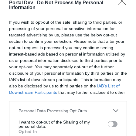
Portal Dev -
Do Not Process My Personal
Information
4 бр. Иглич
алб
If you wish to opt-out of the sale, sharing to third parties, or
Секвоя-албинос XXL​
processing of your personal or sensitive information for
targeted advertising by us, please use the below opt-out
section to confirm your selection. Please note that after your
4 бр. Цвя
opt-out request is processed you may continue seeing
.
interest-based ads based on personal information utilized by
Дърво Кокиа​
us or personal information disclosed to third parties prior to
your opt-out. You may separately opt-out of the further
disclosure of your personal information by third parties on the
4 бр. Семе
IAB’s list of downstream participants. This information may
Палма Рафия XL​
also be disclosed by us to third parties on the
IAB’s List of
Downstream Participants
that may further disclose it to other
third parties.
4 бр. Семе
Personal Data Processing Opt Outs
Палма Рафия XXL​
I want to opt-out of the Sharing of my
personal data.
Opted In