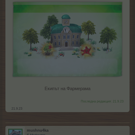
Екипът на Фармерама
Последна редакция:
21.9.23
21.9.23
mushnu4ka