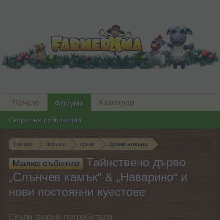
Начало
Календар
Форуми
Скорошни публикации
Начало
Форуми
Архив
Архив новини
Тайнствено дърво
Малко събитие
„Слънчев камък“ & „Наварино“ и
нови постоянни куестове
Скъпи форум потребители,