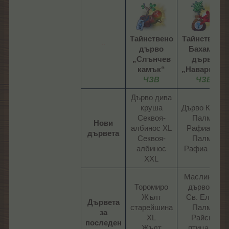
Тайнствено
Тайнствено
..
дърво
Бахама-
„Слънчев
дърво
камък“
„Наварино“
ЧЗВ
ЧЗВ
Дърво дива
круша
Дърво Кокиа
Секвоя-
Палма
Нови
албинос XL
Рафиа XL
дървета
Секвоя-
Палма
албинос
Рафиа XXL​
XXL​
Маслиново
Торомиро
дърво на
Жълт
Св. Елена
Дървета
старейшина
Палма
за
XL
Райска
последен
Жълт
птица XL