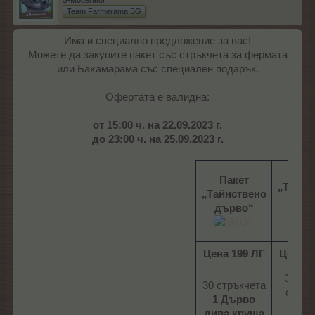
S-Moderator
Team Farmerama BG
Има и специално предложение за вас!
Можете да закупите пакет със стръкчета за фермата
или Бахамарама със специален подарък.
Офертата е валидна:​
от 15:00 ч. на 22.09.2023 г.
до 23:00 ч. на 25.09.2023 г.
Пак
Пакет
„Тайнс
„Тайнствено
Баха
дърво“
дър
Цена 199 ЛГ
Цена 1
30 ба
30 стръкчета
стрък
1 Дърво
1 Дъ
дива круша