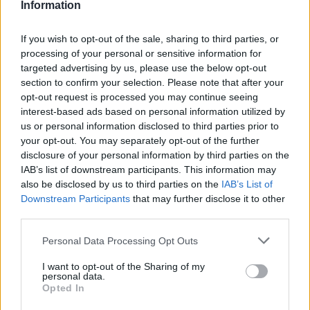
Information
Торомиро XXL​
If you wish to opt-out of the sale, sharing to third parties, or
processing of your personal or sensitive information for
4 бр. Пло
targeted advertising by us, please use the below opt-out
section to confirm your selection. Please note that after your
Лонган​
opt-out request is processed you may continue seeing
interest-based ads based on personal information utilized by
4 бр. Шиша
us or personal information disclosed to third parties prior to
ци
your opt-out. You may separately opt-out of the further
Горска цикаса XL​
disclosure of your personal information by third parties on the
IAB’s list of downstream participants. This information may
also be disclosed by us to third parties on the
IAB’s List of
4 бр. Шиша
Downstream Participants
that may further disclose it to other
ци
third parties.
Горска цикаса XXL​
Personal Data Processing Opt Outs
I want to opt-out of the Sharing of my
personal data.
Редките дървета ще се падат много
Opted In
по-рядко от често срещаните.