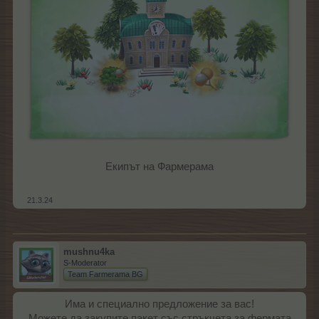
Екипът на Фармерама
21.3.24
mushnu4ka
S-Moderator
Team Farmerama BG
Има и специално предложение за вас!
Можете да закупите пакет със стръкчета за фермата