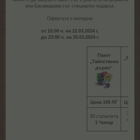
или Бахамарама със специален подарък.
Офертата е валидна:​
от 15:00 ч. на 22.03.2024 г.
до 23:00 ч. на 25.03.2024 г.
Пак
Пакет
„Тайнс
„Тайнствено
Баха
дърво“
дър
Цена 199 ЛГ
Цена 1
30 ба
30 стръкчета
стрък
1 Чинар
1 Ло