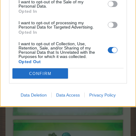
I want to opt-out of the Sale of my
Personal Data.
Opted In
Заедно с новите тайнствени дървета в играта ще
бъдат въведени и
два нови постоянни куеста
.
I want to opt-out of processing my
Повече информация за тях можете да намерите тук:
Personal Data for Targeted Advertising.
Куестовете в читалището
Opted In
I want to opt-out of Collection, Use,
Retention, Sale, and/or Sharing of my
Personal Data that Is Unrelated with the
Purposes for which it was collected.
Opted Out
CONFIRM
Data Deletion
Data Access
Privacy Policy