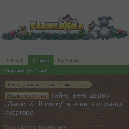
Начало
Календар
Форуми
Скорошни публикации
Начало
Форуми
Архив
Архив новини
Тайнствено дърво
Малко събитие
„Лагос“ & „Шикоку“ и нови постоянни
куестове
Скъпи форум потребители,