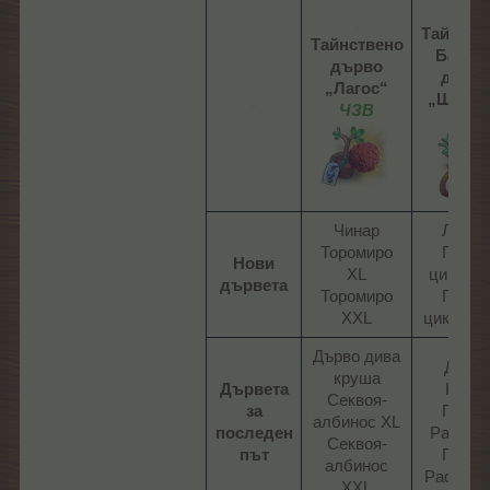
.
.
Тайнств
Тайнствено
Бахам
дърво
дърв
„Лагос“
„Шикок
..
ЧЗВ
ЧЗВ
Чинар
Лонга
Торомиро
Горск
Нови
XL
цикаса 
дървета
Торомиро
Горск
XXL​
цикаса X
Дърво дива
Дърв
круша
Дървета
Кокиа
Секвоя-
за
Палм
албинос XL
последен
Рафия 
Секвоя-
път
Палм
албинос
Рафия X
XXL​