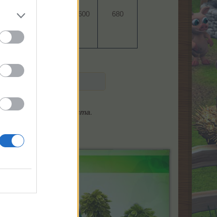
2:00​
09:36​
600​
680​
ещаните.
 нови постоянни куеста
.
тук: