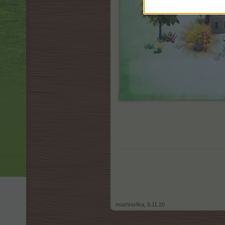
mushnu4ka
,
5.11.20