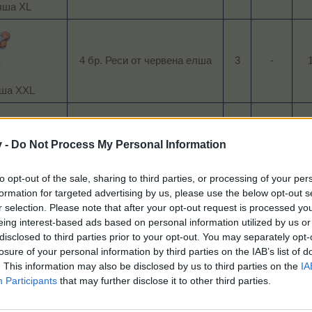
ша XL​
4 бр. Реси от червена елша​
3​
-​
1
ша XXL​
4 бр. Семена от дърво на
1Б​
-​
1
v -
Do Not Process My Personal Information
пътешественика​
ественика​
to opt-out of the sale, sharing to third parties, or processing of your per
formation for targeted advertising by us, please use the below opt-out s
r selection. Please note that after your opt-out request is processed y
eing interest-based ads based on personal information utilized by us or
4 бр. Плод „Маймунски
1Б​
-​
1
disclosed to third parties prior to your opt-out. You may separately opt-
портокал“​
losure of your personal information by third parties on the IAB’s list of
ки портокал“
. This information may also be disclosed by us to third parties on the
IA
Participants
that may further disclose it to other third parties.