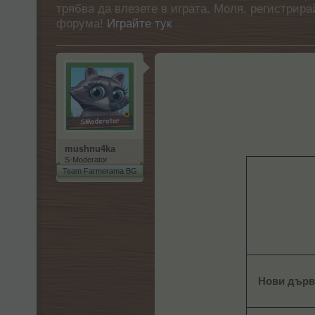
трябва да влезете в играта. Моля, регистрир
форума!
Играйте тук
mushnu4ka
S-Moderator
Team Farmerama BG
..
Нови дърв