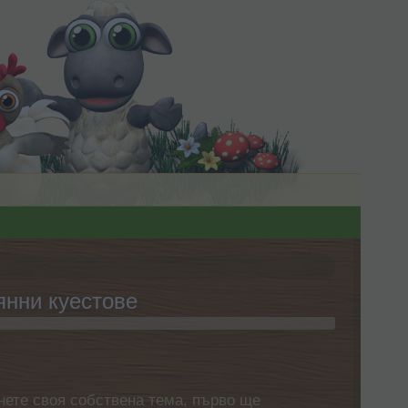
янни куестове
нете своя собствена тема, първо ще