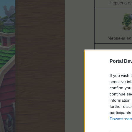
Червена ел
Червена ел
Portal De
Дърво на пътеш
If you wish 
sensitive in
confirm you
continue se
information 
further disc
Дърво „Маймунс
participants
XL​
Downstream 