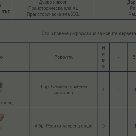
Дърво хикори
Дър
а
Праисторическа ела XL
Ра
 път
Праисторическа ела XXL​
Рам
Ето и повече информация за новите дървета:
Н
и
о
Реколта
-
В
в
о
4 бр. Семена от меден
1​
-​
1
скакалец​
калец​
4 бр. Реси от червена елша​
3​
-​
1