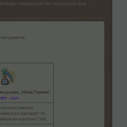
етърпение следващото ви посещение във
чни дървета.
ма-дърво „Нова Гвинея“
нфо - цък
 пътешественика
аймунски портокал“ XL
ймунски портокал“ XXL​