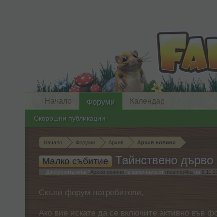
Начало
Календар
Форуми
Скорошни публикации
Начало
Форуми
Архив
Архив новини
Тайнствено дърво „
Малко събитие
Дискусията в/ъв "
Архив новини
" е започната от
mushnu4ka
на
5.11.2
Скъпи форум потребители,
Ако вие искате да се включите активно във ф