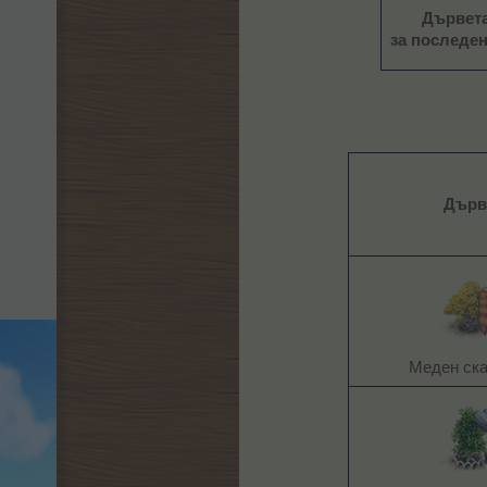
Дървет
за последен
Дърв
Меден ска