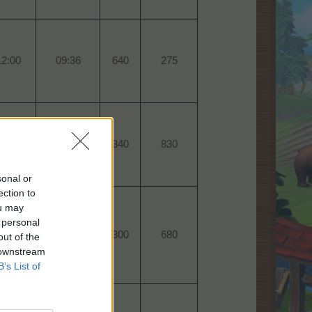
2:00​
09:36​
640​
275​
9:00​
12:21​
340​
830​
sonal or
ection to
ou may
 personal
8:00​
11:42​
300​
680​
out of the
 downstream
B’s List of