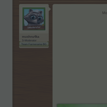
Мо
mushnu4ka
S-Moderator
Team Farmerama BG