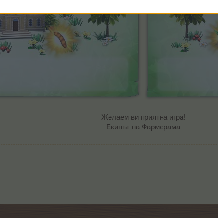
Желаем ви приятна игра!
Екипът на Фармерама