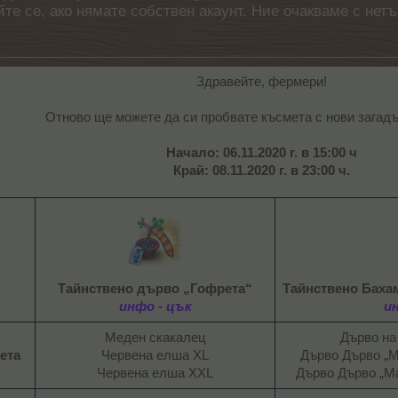
айте се, ако нямате собствен акаунт. Ние очакваме с н
Здравейте, фермери!
Отново ще можете да си пробвате късмета с нови загадъ
Начало: 06.11.2020 г. в 15:00 ч
Край: 08.11.2020 г. в 23:00 ч.
Тайнствено дърво „Гофрета“
Тайнствено Баха
инфо - цък
и
Меден скакалец
Дърво на
ета
Червена елша XL
Дърво Дърво „М
Червена елша XXL​
Дърво Дърво „Ма