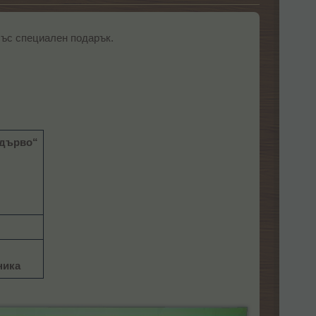
със специален подарък.
-дърво“
ника