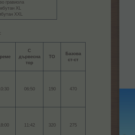
во гравиола
мбутан XL
бутан XXL​
​
С
Базова
реме
дървесна
ТО
ст-ст
тор
0:30​
06:50​
190​
470​
8:00​
11:42​
320​
275​