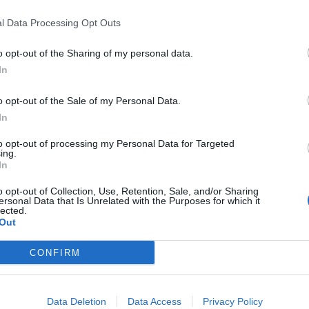
4 бр. Плод „Маймунски
1Б​
-​
1
l Data Processing Opt Outs
портокал“​
ки портокал“
o opt-out of the Sharing of my personal data.
In
o opt-out of the Sale of my Personal Data.
Редките дървета ще се падат много по-рядко от често ср
In
to opt-out of processing my Personal Data for Targeted
ing.
 с новите тайнствени дървета в играта ще бъдат въведени и
два
In
Повече информация за тях можете да намерите 
Куестовете в читалището
o opt-out of Collection, Use, Retention, Sale, and/or Sharing
ersonal Data that Is Unrelated with the Purposes for which it
lected.
Out
CONFIRM
Data Deletion
Data Access
Privacy Policy