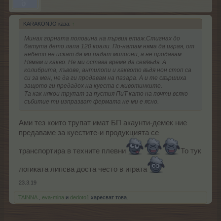
KARAKONJO каза:
↑
Минах горната половина на първия етаж.Стигнах до
батута дето лапа 120 коали. По-натам няма да играя, от
небето не искат да ми падат милиони, а не продавам.
Нямам и какво. Не ми остава време да сея/въдя. А
колибрита, лъвове, антилопи и каквото въдя нон стоп са
си за мен, не да ги продавам на пазара. А и те свършиха
защото ги предадох на куеста с животинките.
Та как някои трупат за пустия ПиТ като на почти всяко
събитие ти изпразват фермата не ми е ясно.
Ами тез които трупат имат БП акаунти-демек ние
предаваме за куестите-и продукцията се
транспортира в техните плевни
То тук
логиката липсва доста често в играта
23.3.19
.TAINNA.
,
eva-mina
и
dedoto1
харесват това.