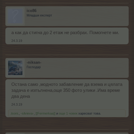
ico86
Младши експерт
а как да стигна до 2 етаж не разбрах. Помогнете ми.
24.3.19
-niksan-
Господар
Остана само ,модното забавление да взема и цялата
задача е изпълнена,още 350 фото улики .Има време
два дена
24.3.19
.tsoni.
,
-silvieva-
,
[[Fermerkaa]]
и
още 1 човек
харесват това.