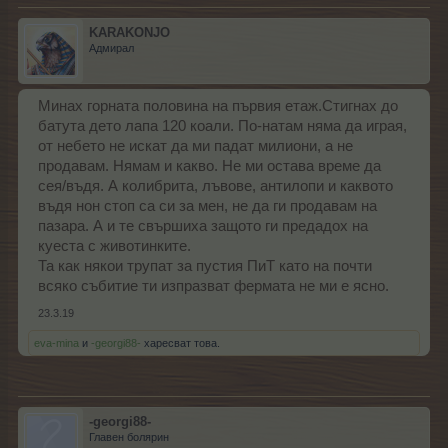
KARAKONJO
Адмирал
Минах горната половина на първия етаж.Стигнах до
батута дето лапа 120 коали. По-натам няма да играя,
от небето не искат да ми падат милиони, а не
продавам. Нямам и какво. Не ми остава време да
сея/въдя. А колибрита, лъвове, антилопи и каквото
въдя нон стоп са си за мен, не да ги продавам на
пазара. А и те свършиха защото ги предадох на
куеста с животинките.
Та как някои трупат за пустия ПиТ като на почти
всяко събитие ти изпразват фермата не ми е ясно.
23.3.19
eva-mina
и
-georgi88-
харесват това.
-georgi88-
Главен болярин