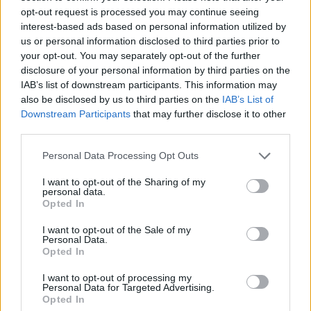
opt-out request is processed you may continue seeing
interest-based ads based on personal information utilized by
При това щом не са отворени статуите, не може да
us or personal information disclosed to third parties prior to
се купуват от пазара. Така че единствената
your opt-out. You may separately opt-out of the further
възможност е с ЛГ.
disclosure of your personal information by third parties on the
23.3.19
IAB’s list of downstream participants. This information may
eva-mina
харесва това.
also be disclosed by us to third parties on the
IAB’s List of
Downstream Participants
that may further disclose it to other
third parties.
-georgi88-
Personal Data Processing Opt Outs
Главен болярин
I want to opt-out of the Sharing of my
personal data.
Opted In
mimi123123456 каза:
↑
При това щом не са отворени статуите, не може да се
I want to opt-out of the Sale of my
купуват от пазара. Така че единствената възможност е с
Personal Data.
ЛГ.
Opted In
Еми аз зарад туй не го играя-нямам отворена статуя
I want to opt-out of processing my
Personal Data for Targeted Advertising.
Opted In
на хабанеро
ЛГ обаче и кошници не купувам