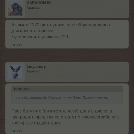
KARAKONJO
Адмирал
Аз имам 1270 фото-улики, а не обирам редовно
дъждовната горичка.
Бутилираните улики са 720.
24.3.19
tanyamery
Адмирал
ico86 каза:
↑
а как да стигна до 2 етаж не разбрах. Помогнете ми.
През батутите (сините кръгчета) долу в дясно, а
преградите пред тях се отватят с ключове(рибените
кости) със същият цвят.
24.3.19