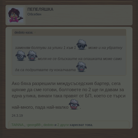
ПЕПЕЛЯШКА
Обсебен
dedoto каза:
↑
заменям болтуви за улики 1 към 1
може и на убратну
моля не се блъскаите на опашката може само
да са подритвате пу кокалчаата
Ако бяха разрешили междусъседския бартер, сега
щяхме да сме готови, болтовете по 2 ще ги давам за
една улика, винаги така правят от БП, което се търси
най-много, пада най-малко
.
24.3.19
.TAINNA.
,
-georgi88-
,
dedoto
и
2 други
харесват това.