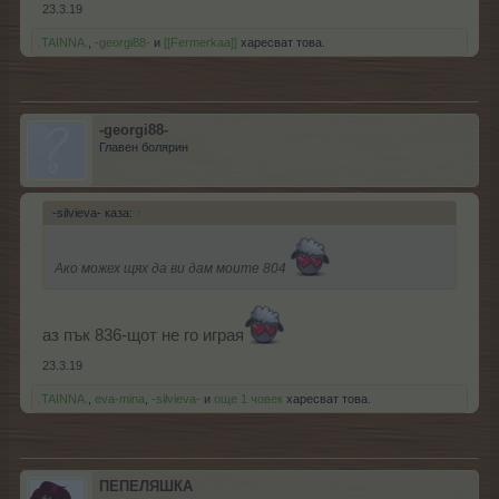
23.3.19
.TAINNA.
,
-georgi88-
и
[[Fermerkaa]]
харесват това.
-georgi88-
Главен болярин
-silvieva- каза:
↑
Ако можех щях да ви дам моите 804
аз пък 836-щот не го играя
23.3.19
.TAINNA.
,
eva-mina
,
-silvieva-
и
още 1 човек
харесват това.
ПЕПЕЛЯШКА