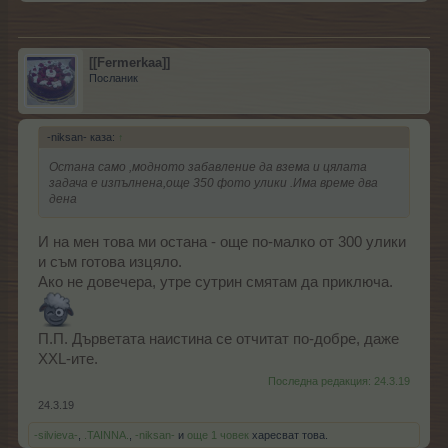
[[Fermerkaa]]
Посланик
-niksan- каза:
↑
Остана само ,модното забавление да взема и цялата
задача е изпълнена,още 350 фото улики .Има време два
дена
И на мен това ми остана - още по-малко от 300 улики
и съм готова изцяло.
Ако не довечера, утре сутрин смятам да приключа.
П.П. Дърветата наистина се отчитат по-добре, даже
XXL-ите.
Последна редакция:
24.3.19
24.3.19
-silvieva-
,
.TAINNA.
,
-niksan-
и
още 1 човек
харесват това.