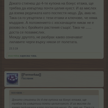
Докато стигнеш до 4-те купона на бонус етажа, ще
гулдена ще ми иска БП за стъпката с Хабанерото!
трябва да извъртиш почти целия куест. И аз мислех
Добре,че си имам!/ от хабанерото/
да взема редичката като поспестя нещо. Да, ама не.
Така са го увъртяли с тези етажи и ключове, че няма
мърдане. А положението с изскачащите никак не е
розово /и с бройките растения също/. Така че ......
доста се позамислих.
Между другото, не разбрах какво означават
лилавите черги върху някои от полетата.
23.3.19
eva-mina
харесва това.
[[Fermerkaa]]
Посланик
sco каза:
↑
Докато стигнеш до 4-те купона на бонус етажа, ще
трябва да извъртиш почти целия куест. И аз мислех да
взема редичката като поспестя нещо. Да, ама не. Така са