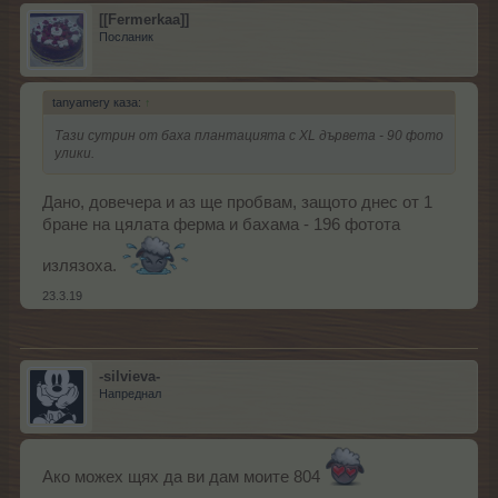
[[Fermerkaa]]
Посланик
tanyamery каза:
↑
Тази сутрин от баха плантацията с ХL дървета - 90 фото
улики.
Дано, довечера и аз ще пробвам, защото днес от 1
бране на цялата ферма и бахама - 196 фотота
излязоха.
23.3.19
-silvieva-
Напреднал
Ако можех щях да ви дам моите 804