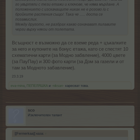
го увъртяли с тези етажи и ключове, че няма мърдане. А
положението с изскачащите никак не е розово /и с
бройките растения също/. Така че ...... доста се
позамислих.
Между другото, не разбрах какво означават лилавите
черги върху някои от полетата.
Всъщност е възможно да се вземе реда + цъкалките
за него и купоните на бонус етажа, като се спестят 10
схематични карти (за Модно забвление), 4000 цвете
(за ПауПау) и 300 фото карти (за Дом за газели и от
там за Модното забавление).
23.3.19
eva-mina
,
ПЕПЕЛЯШКА
и
-niksan-
харесват това.
sco
Изключителен талант
[[Fermerkaa]] каза:
↑