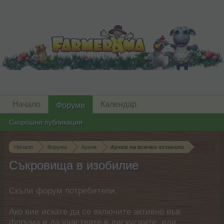
Начало
Календар
Форуми
Скорошни публикации
Начало
Форуми
Архив
Архив на всичко останало
Съкровища в изобилие
Скъпи форум потребители,
Ако вие искате да се включите активно във
форума и да участвате в дискусиите, или