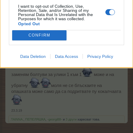
I want to opt-out of Collection, Use,
Retention, Sale, and/or Sharing of my
Personal Data that Is Unrelated with the
23.3.19
Purposes for which it was collected.
Opted Out
.TAINNA.
,
eva-mina
,
ПЕПЕЛЯШКА
и
3 други
харесват това.
CONFIRM
dedoto
Адмирал
Data Deletion
Data Access
Privacy Policy
заменям болтуви за улики 1 към 1
може и на
убратну
моля не се блъскаите на
опашката може само да са подритвате пу кокалчаата
23.3.19
.TAINNA.
,
ПЕПЕЛЯШКА
,
-georgi88-
и
3 други
харесват това.