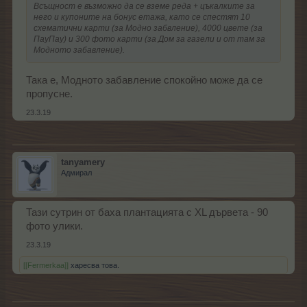
Всъщност е възможно да се вземе реда + цъкалките за
него и купоните на бонус етажа, като се спестят 10
схематични карти (за Модно забвление), 4000 цвете (за
ПауПау) и 300 фото карти (за Дом за газели и от там за
Модното забавление).
Така е, Модното забавление спокойно може да се
пропусне.
23.3.19
tanyamery
Адмирал
Тази сутрин от баха плантацията с ХL дървета - 90
фото улики.
23.3.19
[[Fermerkaa]]
харесва това.