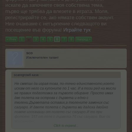
искате да започнете своя собствена тема,
първо ще трябва да влезете в играта. Моля,
регистрирайте се, ако нямате собствен акаунт.
Ние очакваме с нетърпение следващото ви
посещение във форума!
Играйте тук
< Prev
1
←
3
4
5
6
7
8
Напред >
sco
Изключителен талант
scaregrowII каза:
↑
Не смятах да играя това, по-точно единственото,което
искам от него са купоните по 1 час. И в този ред на мисли
не правих подготовка за първото обиране. Просто имах
две полета на острова с дървета и едно с
тюлени.Дърветата оставих,а тюлените замених със
сагуаро. И двете полета с дървета ми дадоха двойно
повече изскачащи от полето със сагуаро.И то при
фотото. 157 от поле с дървета-76 със сагуаро. Вие си
преценете...
Click to expand...
П.П. След Новината от Диването, погледнах, колко