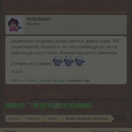
ПЕПЕЛЯШКА
Обсебен
Дърветата свършиха добра работа, дори събрах 300
улуки повече, лошото е, че сега трябва да се чисти,
навсякъде е на стъпки, вземам парцала и започвам,
3 етаже не са малко
.
24.3.19
-silvieva-
,
.TAINNA.
,
kakata13
и
5 други
харесват това.
(Трябва да влезеш или да се регистрираш, за да отговаряш тук.)
< Prev
1
←
3
4
5
6
7
8
Напред >
Начало
Форуми
Архив
Архив на всичко останало
Bulgarian
Свържи се с нас
Помощ