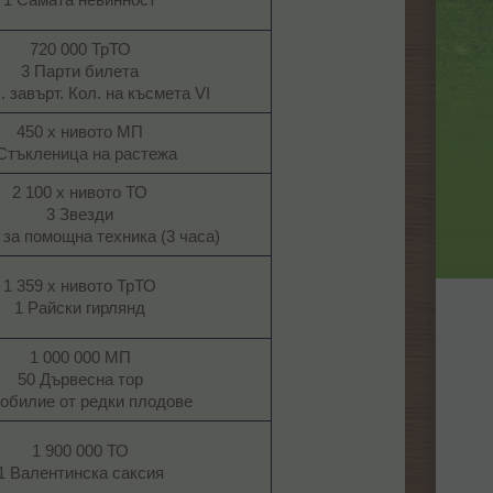
720 000 ТрТО
3 Парти билета
. завърт. Кол. на късмета VI​
450 х нивото МП
Стъкленица на растежа​
2 100 х нивото ТО
3 Звезди
 за помощна техника (3 часа)​
1 359 х нивото ТрТО
1 Райски гирлянд​
1 000 000 МП
50 Дървесна тор
обилие от редки плодове​
1 900 000 ТО
1 Валентинска саксия​