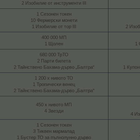
2 Изобилие от инструменти III​
1 Сезонен токен
10 Фермерски монети
1 Изобилие от тор III​
2 Изоб
400 000 МП
1 Щолен​
1 
680 000 ТрТО
2 Парти билета
2 Тайнствено Бахама-дърво „Балтра“​
1 Купон
1 200 х нивото ТО
1 Тропически венец
2 Тайнствено Бахама-дърво „Балтра“​
450 х нивото МП
4 Звезди​
4 Из
1 Сезонен токен
3 Тиквен мармалад
1 Бустер ТО за пълнолунно дърво​