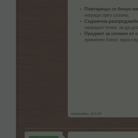
Повтарящо се бонус-ни
награди през сезона;
Седмична разпродажба 
наградни точки, за да до
Предмет за спомен от с
временен бонус една се
mushnu4ka
,
14.5.20