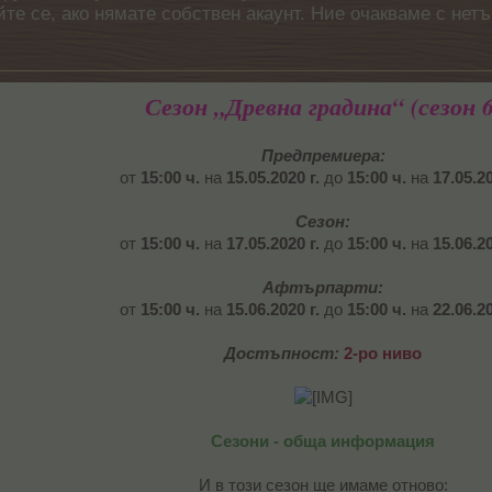
айте се, ако нямате собствен акаунт. Ние очакваме с н
Сезон „Древна градина“ (сезон 6
Предпремиера:
от
15:00 ч.
на
15.05.2020 г.
до
15:00 ч.
на
17.05.20
Сезон:
от
15:00 ч.
на
17.05.2020 г.
до
15:00 ч.
на
15.06.20
Афтърпарти:
от
15:00 ч.
на
15.06.2020 г.
до
15:00 ч.
на
22.06.20
Достъпност:
2-ро ниво
Сезони - обща информация
И в този сезон ще имаме отново:​