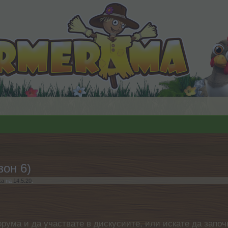
зон 6)
ka
на
14.5.20
.
орума и да участвате в дискусиите, или искате да започ