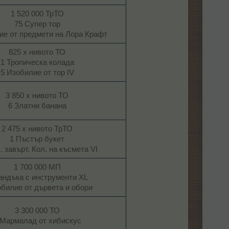
1 520 000 ТрТО
75 Супер тор
ие от предмети на Лора Крафт​
825 х нивото ТО
1 Тропическа колада
5 Изобилие от тор IV​
3 850 х нивото ТО
6 Златни банана​
2 475 х нивото ТрТО
1 Пъстър букет
. завърт. Кол. на късмета VI​
1 700 000 МП
андъка с инструменти XL
обилие от дървета и обори​
3 300 000 ТО
 Мармалад от хибискус​