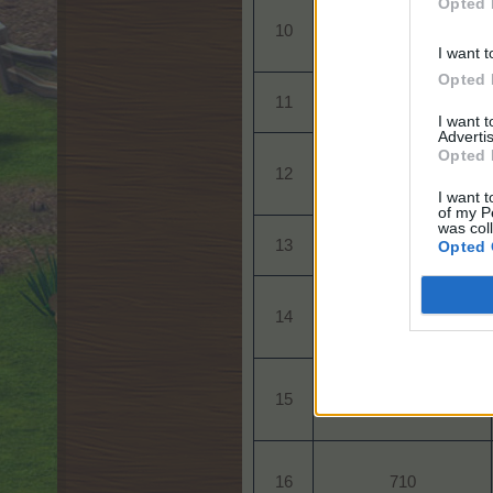
Opted 
10​
480​
I want t
Opted 
11​
520​
I want 
Advertis
Opted 
12​
550​
I want t
of my P
was col
13​
590​
Opted 
14​
630​
15​
670​
16​
710​