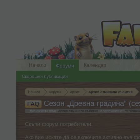
Начало
Календар
Форуми
Скорошни публикации
Начало
Форуми
Архив
Архив отминали събития
Сезон „Древна градина“ (се
FAQ
Дискусията в/ъв "
Архив отминали събития
" е започната от
mushnu4
Скъпи форум потребители,
Ако вие искате да се включите активно във ф