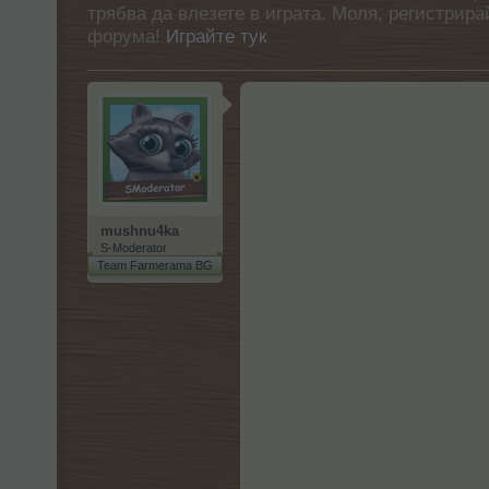
трябва да влезете в играта. Моля, регистрир
форума!
Играйте тук
mushnu4ka
S-Moderator
Team Farmerama BG