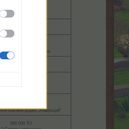
300 000 TO
1 Камък на мъдростта​
240 000 ТрТО
20 Спец. тор на Мими​
225 х нивото МП
 Есенция на познанието
обилие от редки плодове​
1 050 х нивото ТО
12 Супер храна​
675 х нивото ТрТО
1 Мармалад от гуава​
500 000 МО
10 Фермерски монети
вено Бахама-дърво „Мавриций“​
900 000 ТО
1 Самата невинност​