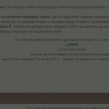
во:
последното ниво за награди в сезона ще бъде повторяемо, т
на сезонни наградни точки:
ще се предлагат веднъж седмично
стигнат до следващото ниво с награди (общо 4 пакета, всеки дава
езон 6:
тематичен декоративен предмет, който ще можете да спе
дмица след края на същинския сезон.
И в това издание ще можете да закупите пакет със сез
1 Сезонен билет
(служи за получаване на допълнителни наград
както и 90 наградни ТО всеки 20 ч. - обират се директно в проз
Ето и как ще изглежда прозорецът на самото съб