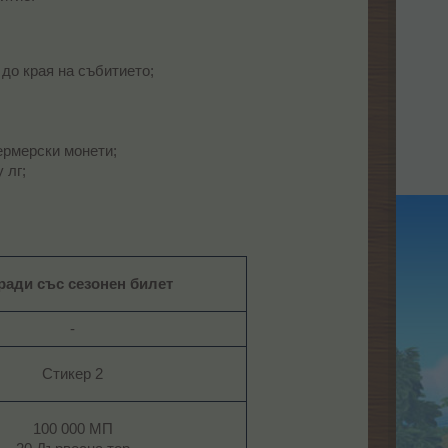
 до края на събитието;
ермерски монети;
 лг;
ради със сезонен билет
-​
Стикер 2​
100 000 МП