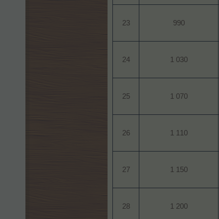
23​
990​
24​
1 030​
25​
1 070​
26​
1 110​
27​
1 150​
28​
1 200​