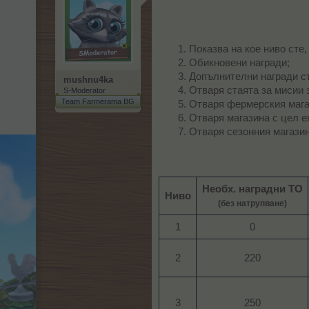
Показва на кое ниво сте,
Обикновени награди;
Допълнителни награди съ
mushnu4ka
Отваря стаята за мисии 
S-Moderator
Team Farmerama BG
Отваря фермерския магаз
Отваря магазина с цел е
Отваря сезонния магазин
Необх. наградни ТО
Ниво
(без натрупване)
1​
0​
2​
220​
3​
250​