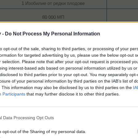
1 Изобилие от редки плодове​
80 000 МП
1 Вълшебна тинктура​
2 Изоб
v -
Do Not Process My Personal Information
40 000 ТрТО
12 Дървесна тор
to opt-out of the sale, sharing to third parties, or processing of your per
1 Загадъчен Бахама-обор „Хавай“​
formation for targeted advertising by us, please use the below opt-out s
400 х нивото ТО
r selection. Please note that after your opt-out request is processed y
1 Мандрагоров прах​
eing interest-based ads based on personal information utilized by us or
disclosed to third parties prior to your opt-out. You may separately opt-
150 х нивото МП
losure of your personal information by third parties on the IAB’s list of
15 Супер тор
. This information may also be disclosed by us to third parties on the
IA
1 Изобилие от редки плодове​
1 Изоб
Participants
that may further disclose it to other third parties.
250 х нивото ТрТО
1 Съдбовно питие​
l Data Processing Opt Outs
240 000 ТО
2 С
2 Златни банана​
2 Та
o opt-out of the Sharing of my personal data.