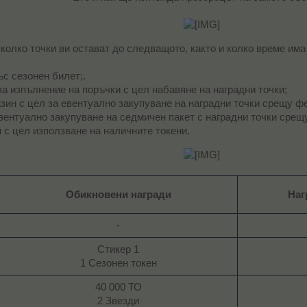
 колко точки ви остават до следващото, както и колко време има
с сезонен билет;.
за изпълнение на поръчки с цел набавяне на наградни точки;
ин с цел за евентуално закупуване на наградни точки срещу ф
вентуално закупуване на седмичен пакет с наградни точки срещу
 с цел използване на наличните токени.
Обикновени награди
Наг
-​
Стикер 1
1 Сезонен токен​
40 000 ТО
2 Звезди