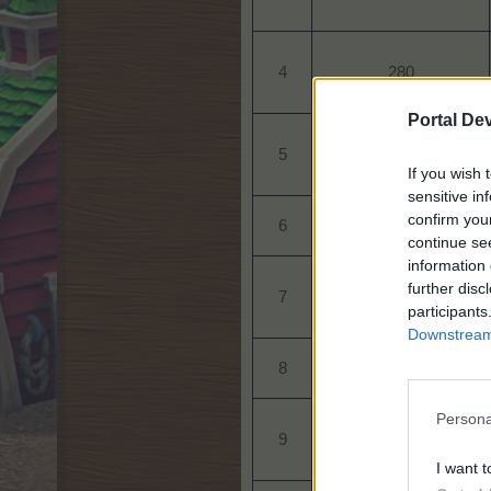
4​
280​
Portal De
5​
310​
If you wish 
sensitive in
confirm you
6​
340​
continue se
information 
further disc
7​
380​
participants
Downstream 
8​
410​
Persona
9​
450​
I want t