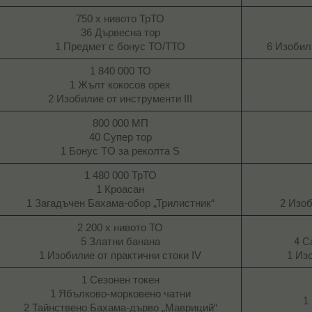
750 х нивото ТрТО
36 Дървесна тор
1 Предмет с бонус ТО/ТТО​
6 Изобил
1 840 000 ТО
1 Жълт кокосов орех
2 Изобилие от инструменти III​
800 000 МП
40 Супер тор
1 Бонус TO за реколта S​
1 480 000 ТрТО
1 Кроасан
1 Загадъчен Бахама-обор „Трилистник“​
2 Изоб
2 200 х нивото ТО
5 Златни банана
4 С
1 Изобилие от практични стоки IV​
1 Из
1 Сезонен токен
1 Ябълково-морковено чатни
1
2 Тайнствено Бахама-дърво „Мавриций“​