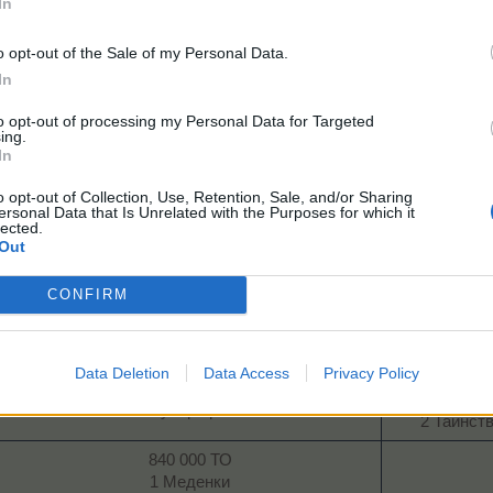
In
160 000 МП
1 Вълшебно питие
o opt-out of the Sale of my Personal Data.
1 Загадъчен Бахама-обор „Хавай“​
In
200 000 ТрТО
3 Сандъка с инструменти XL​
to opt-out of processing my Personal Data for Targeted
ing.
1 Сезонен токен
In
1 Лечебен мехлем
1
1 Бонус TO за реколта S​
4 Из
o opt-out of Collection, Use, Retention, Sale, and/or Sharing
ersonal Data that Is Unrelated with the Purposes for which it
lected.
600 х нивото ТО
Out
15 Спец. тор на Мими​
225 х нивото МП
CONFIRM
1 Яйчен пунш
2 Изобилие от редки плодове​
Data Deletion
Data Access
Privacy Policy
375 х нивото ТрТО
6 Супер храна​
2 Тайнст
840 000 ТО
1 Меденки