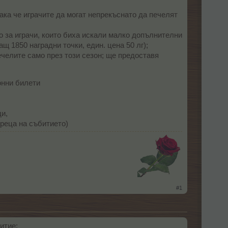
ака че играчите да могат непрекъснато да печелят
 за играчи, които биха искали малко допълнителни
щ 1850 наградни точки, един. цена 50 лг);
челите само през този сезон; ще предоставя
онни билети
и,
ореца на събитието)​
​
#1
итие: