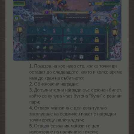
1.
Показва на кое ниво сте, колко точки ви
остават до следващото, както и колко време
има до края на събитието;
2.
Обикновени награди;
3.
Допълнителни награди със сезонен билет,
който се купува чрез бутона "Купи" с реални
пари;
4.
Отваря магазина с цел евентуално
закупуване на седмичен пакет с наградни
точки срещу лалогулдени;
5.
Отваря сезонния магазин с цел
използване на наличните токени;