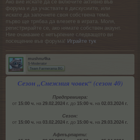
Ако вие искате да се включите активно във
форума и да участвате в дискусиите, или
искате да започнете своя собствена тема,
първо ще трябва да влезете в играта. Моля,
регистрирайте се, ако нямате собствен акаунт.
Ние очакваме с нетърпение следващото ви
посещение във форума!
Играйте тук
mushnu4ka
S-Moderator
Team Farmerama BG
Сезон „Снежния човек“ (сезон 40)
Предпремиера:
от
15:00 ч.
на
29.02.2024 г.
до
15:00 ч.
на
02.03.2024 г.
Сезон:
от
15:00 ч.
на
03.02.2024 г.
до
15:00 ч.
на
29.03.2024 г.
Афтърпарти: