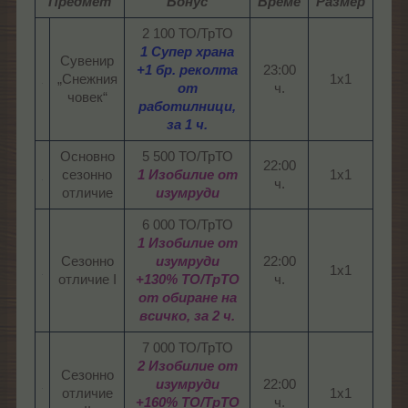
Предмет
Бонус
Време
Размер
2 100 ТО/ТрТО
1 Супер храна
Сувенир
+1 бр. реколта
23:00
„Снежния
1x1​
от
ч.​
човек“​
работилници,
за 1 ч.
Основно
5 500 ТО/ТрТО
22:00
сезонно
1 Изобилие от
1x1​
ч.​
отличие​
изумруди
6 000 ТО/ТрТО
1 Изобилие от
Сезонно
изумруди
22:00
1x1​
отличие I​
+130% ТО/ТрТО
ч.​
от обиране на
всичко, за 2 ч.
7 000 ТО/ТрТО
2 Изобилие от
Сезонно
изумруди
22:00
отличие
1x1​
+160% ТО/ТрТО
ч.​