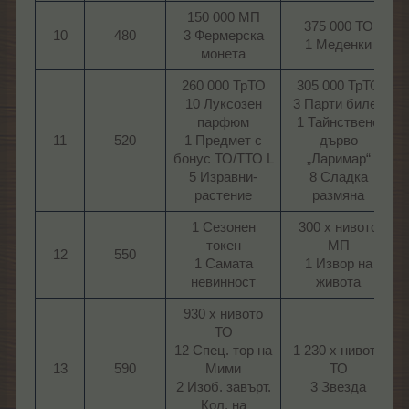
150 000 МП
375 000 ТО
10
480
3 Фермерска
1 Меденки​
монета​
260 000 ТрТО
305 000 ТрТО
10 Луксозен
3 Парти билет
парфюм
1 Тайнствено
11
520
1 Предмет с
дърво
бонус ТО/ТТО L
„Ларимар“
5 Изравни-
8 Сладка
растение​
размяна​
1 Сезонен
300 х нивото
токен
МП
12
550
1 Самата
1 Извор на
невинност​
живота​
930 х нивото
ТО
12 Спец. тор на
1 230 х нивото
13
590
Мими
ТО
2 Изоб. завърт.
3 Звезда​
Кол. на