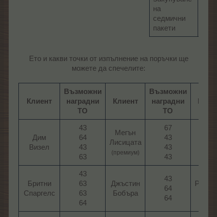
на
седмични
пакети
Ето и какви точки от изпълнение на поръчки ще
можете да спечелите:
Възможни
Възможни
Клиент
наградни
Клиент
наградни
Клие
ТО
ТО
43
67
Мегън
Дим
64
43
Бра
Лисицата
Визел​
43
43
Шмит
(премиум)
63​
43​
43
43
Бритни
63
Джъстин
Робин
64
Спаргелс​
63
Бобъра​
Бико
64​
64​