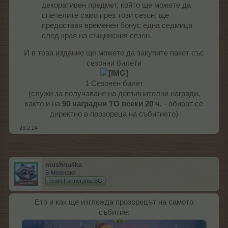
декоративен предмет, който ще можете да
спечелите само през този сезон; ще
предоставя временен бонус една седмица
след края на същинския сезон.
И в това издание ще можете да закупите пакет със
сезонни билети
1 Сезонен билет
(служи за получаване на допълнителни награди,
както и на
90 наградни ТО всеки 20 ч.
- обират се
директно в прозореца на събитието)​
28.2.24
mushnu4ka
S-Moderator
Team Farmerama BG
Ето и как ще изглежда прозорецът на самото
събитие: