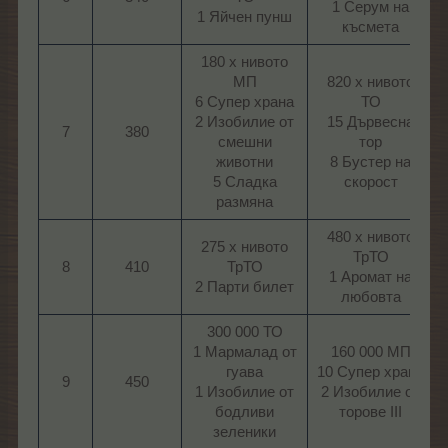
1 Серум на
1 Яйчен пунш​
късмета​
180 х нивото
МП
820 х нивото
6 Супер храна
ТО
2 Изобилие от
15 Дървесна
7
380
смешни
тор
животни
8 Бустер на
5 Сладка
скорост​
размяна​
480 х нивото
275 х нивото
ТрТО
8
410
ТрТО
1 Аромат на
2 Парти билет​
любовта​
300 000 ТО
1 Мармалад от
160 000 МП
гуава
10 Супер храна
9
450
1 Изобилие от
2 Изобилие от
бодливи
торове III​
зеленики​