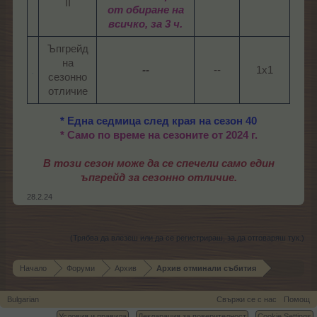
II​
от обиране на
всичко, за 3 ч.
Ъпгрейд
на
--
--​
1x1​
сезонно
отличие​
* Една седмица след края на сезон 40
* Само по време на сезоните от 2024 г.
В този сезон може да се спечели само един
ъпгрейд за сезонно отличие.
28.2.24
(Трябва да влезеш или да се регистрираш, за да отговаряш тук.)
Начало
Форуми
Архив
Архив отминали събития
Bulgarian
Свържи се с нас
Помощ
Условия и правила
Декларация за поверителност
Cookie Settings