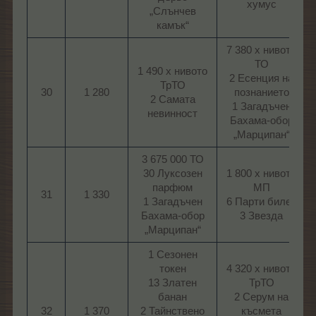
хумус​
„Слънчев
камък“​
7 380 х нивото
ТО
1 490 х нивото
2 Есенция на
ТрТО
30
1 280
познанието
2 Самата
1 Загадъчен
невинност​
Бахама-обор
„Марципан“​
3 675 000 ТО
30 Луксозен
1 800 х нивото
парфюм
МП
31
1 330
1 Загадъчен
6 Парти билет
Бахама-обор
3 Звезда​
„Марципан“​
1 Сезонен
токен
4 320 х нивото
13 Златен
ТрТО
банан
2 Серум на
32
1 370
2 Тайнствено
късмета