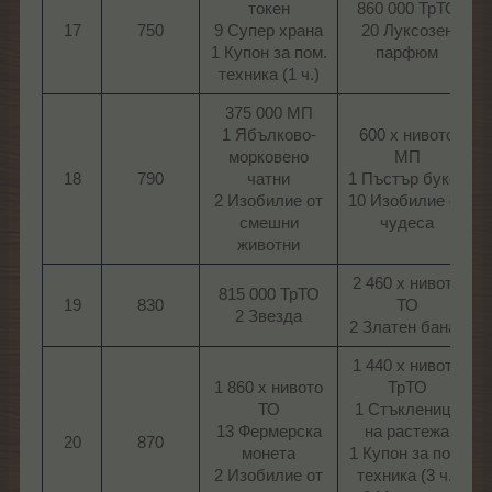
токен
860 000 ТрТО
17
750
9 Супер храна
20 Луксозен
1 Купон за пом.
парфюм​
техника (1 ч.)​
375 000 МП
1 Ябълково-
600 х нивото
морковено
МП
18
790
чатни
1 Пъстър букет
2 Изобилие от
10 Изобилие от
смешни
чудеса​
животни​
2 460 х нивото
815 000 ТрТО
19
830
ТО
2 Звезда​
2 Златен банан​
1 440 х нивото
1 860 х нивото
ТрТО
ТО
1 Стъкленица
13 Фермерска
на растежа
20
870
монета
1 Купон за пом.
2 Изобилие от
техника (3 ч.)