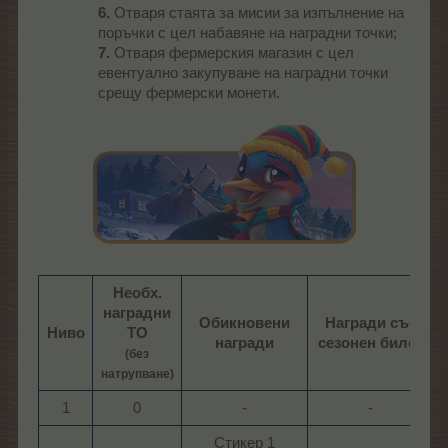
6.
Отваря стаята за мисии за изпълнение на
поръчки с цел набавяне на наградни точки;
7.
Отваря фермерския магазин с цел
евентуално закупуване на наградни точки
срещу фермерски монети.​
Необх.
наградни
Обикновени
Награди със
Ниво
ТО
награди
сезонен билет
(без
натрупване)
1​
0​
-​
-​
Стикер 1