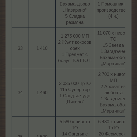
Бахама-дърво
1 Помощник по
„Наварино“
производството
5 Сладка
(4 ч.)​
размяна​
11 070 х нивото
1 275 000 МП
ТО
2 Жълт кокосов
15 Звезда
33
1 410
орех
1 Загадъчен
1 Предмет с
Бахама-обор
бонус ТО/ТТО L​
„Марципан“​
2 700 х нивото
МП
3 035 000 ТрТО
2 Аромат на
115 Супер тор
34
1 460
любовта
1 Сандък чудо
1 Загадъчен
„Пиколо“​
Бахама-обор
„Марципан“​
5 580 х нивото
6 480 х нивото
ТО
ТрТО
14 Сандък с
20 Фермерска