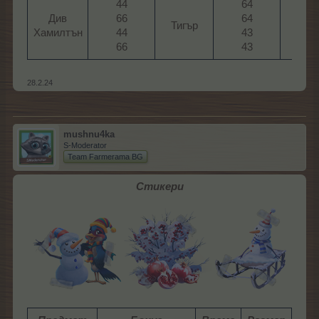
44
64
Див
66
64
Лор
Тигър​
Хамилтън​
44
43
Краф
66​
43​
28.2.24
mushnu4ka
S-Moderator
Team Farmerama BG
Стикери