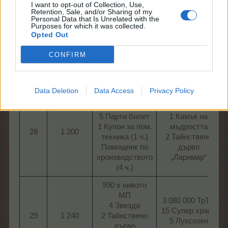
I want to opt-out of Collection, Use,
скорост​
Retention, Sale, and/or Sharing of my
Personal Data that Is Unrelated with the
Purposes for which it was collected.
3 410 х нивото
Opted Out
ТО
1 360 000 МП
2 Мармалад от
27
1 150
35 Дървесна
CONFIRM
гуава
тор​
2 Изобилие от
торове III​
Data Deletion
Data Access
Privacy Policy
1 Сезонен
токен
3 750 000 ТО
5 Парти билет
1 Камък на
1 Купон за пом.
мъдростта
28
1 200
техника (1 ч.)
2 Тайнствено
Помощник по
дърво
производството
„Ларимар“​
(4 ч.)​
990 х нивото
МП
3 080 000 ТрТО
4 Звезда
15 Супер храна
29
1 240
2 Тайнствено
5 Луксозен
дърво