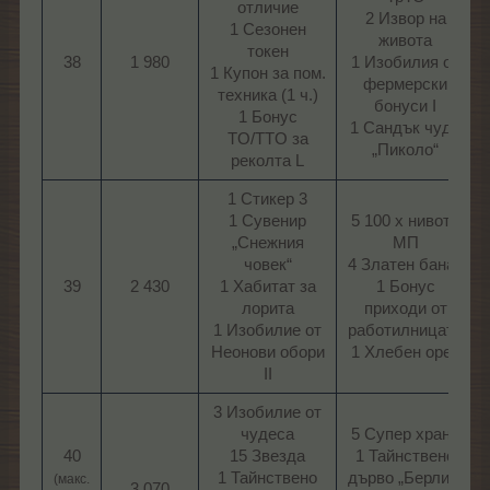
отличие
2 Извор на
1 Сезонен
живота
токен
38
1 980
1 Изобилия от
1 Купон за пом.
фермерски
техника (1 ч.)
бонуси I
1 Бонус
1 Сандък чудо
TO/TTO за
„Пиколо“​
реколта L​
1 Стикер 3
1 Сувенир
5 100 х нивото
„Снежния
МП
човек“
4 Златен банан
39
2 430
1 Хабитат за
1 Бонус
лорита
приходи от
1 Изобилие от
работилницата
Неонови обори
1 Хлебен орех​
II​
3 Изобилие от
чудеса
5 Супер храна
40
15 Звезда
1 Тайнствено
1 Тайнствено
дърво „Берлин“
(макс.
3 070