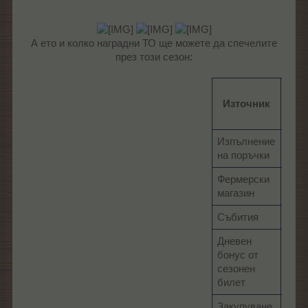
А ето и колко наградни ТО ще можете да спечелите
през този сезон:
Въз
Източник
наг
Изпълнение
на поръчки
Фермерски
магазин
Събития
Дневен
бонус от
сезонен
билет
Закупуване