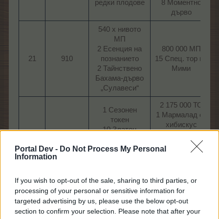
редки плодове​
8 Моментно
дърво​
540 х нивото
МП
2 Есенция на
800 000 МП
21
910
познанието
15 Спец. тор на
2 Тайнствено
Мими​
Бахама-дърво
„Сулавеси“​
2 175 000 ТО
1 Сезонен
1 Мармалад от
токен
хибискус
10 Златен
22
950
2 Тайнствено
банан
дърво
Portal Dev -
Do Not Process My Personal
5 Бустер на
„Слънчев
Information
скорост​
камък“​
If you wish to opt-out of the sale, sharing to third parties, or
1 785 000 ТрТО
815 х нивото
processing of your personal or sensitive information for
50 Супер тор
ТрТО
2 Изоб. завърт.
targeted advertising by us, please use the below opt-out
32 Спец. тор на
23
990
Кол. на
section to confirm your selection. Please note that after your
Мими