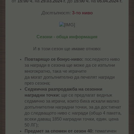
от
15:00 ч.
на
29.03.2024 г.
до
15:00 ч.
на
05.04.2024 г.
Достъпност:
3-то ниво
Сезони - обща информация
И в този сезон ще имаме отново:​
Повтарящо се бонус-ниво:
последното ниво
за награди в сезона ще може да се изпълни
многократно, така че играчите
да могат допълнително да печелят награди
през сезона;
Седмична разпродажба на сезонни
наградни точки:
ще се предлагат веднъж
седмично за играчи, които биха искали малко
допълнителни наградни точки, за да достигнат
до следващото ниво с награди (общо 4 пакета,
всеки даващ 1850 наградни точки, един. цена
50 ЛГ);
Предмет за спомен от сезон 40:
тематичен