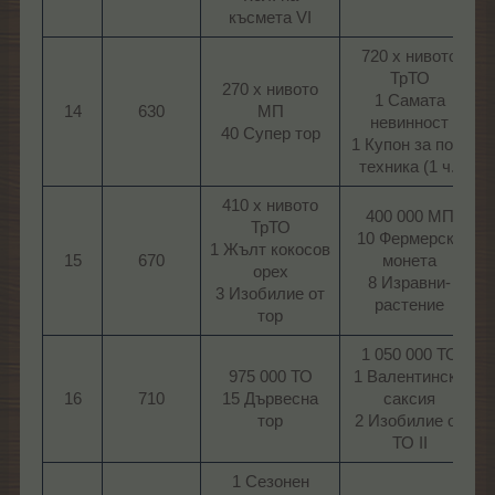
късмета VI​
720 х нивото
ТрТО
270 х нивото
1 Самата
14
630
МП
невинност
40 Супер тор​
1 Купон за пом.
техника (1 ч.)​
410 х нивото
400 000 МП
ТрТО
10 Фермерска
1 Жълт кокосов
15
670
монета
орех
8 Изравни-
3 Изобилие от
растение​
тор​
1 050 000 ТО
975 000 ТО
1 Валентинска
16
710
15 Дървесна
саксия
тор​
2 Изобилие от
ТО II​
1 Сезонен