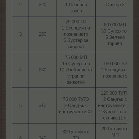
2
220
1 Сезонен
Стикер 2
токен​
75 000 ТО
80 000 МП
1 Есенция на
30 Супер тор
3
250
познанието
5 Зелено
5 Бустер за
гориво​
скорост​
75 000 МП
15 Супер тор
150 000 ТО
4
280
10 Изобилие от
1 Есенция на
странни
познанието​
животни​
120 000 ТрТО
75 000 ТрТО
2 Сандък с
5
310
2 Сандък с
инструменти XL
инструменти XL​
1 Купон за пом.
техника (1 ч.)​
200 х нивото
620 х нивото
МП
6
340
ТО