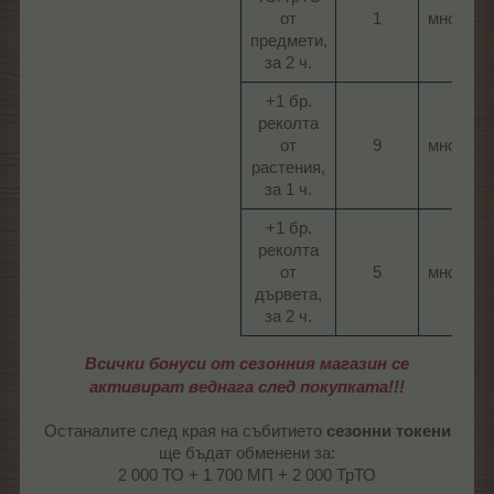
от
1​
многокра
предмети,
за 2 ч.​
+1 бр.
реколта
от
9​
многокра
растения,
за 1 ч.​
+1 бр.
реколта
от
5​
многокра
дървета,
за 2 ч.​
Всички бонуси от сезонния магазин се
активират веднага след покупката!!!
Останалите след края на събитието
сезонни токени
ще бъдат обменени за:
2 000 ТО + 1 700 МП + 2 000 ТрТО