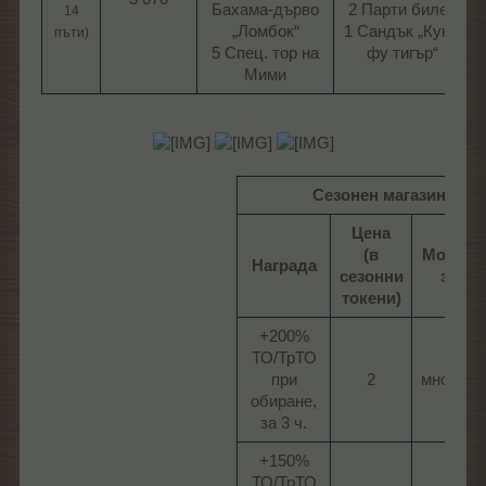
Бахама-дърво
2 Парти билет
14
„Ломбок“
1 Сандък „Кунг-
пъти)
5 Спец. тор на
фу тигър“​
Мими​
.
.
Сезонен магазин
Цена
(в
Може да
Награда
сезонни
закуп
токени)
+200%
ТО/ТрТО
при
2​
многокра
обиране,
за 3 ч.​
+150%
ТО/ТрТО