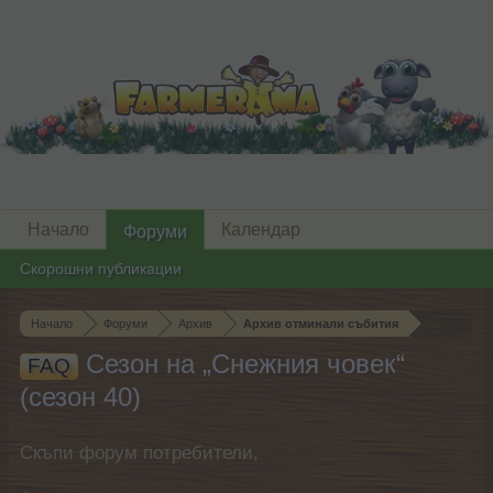
Начало
Календар
Форуми
Скорошни публикации
Начало
Форуми
Архив
Архив отминали събития
Сезон на „Снежния човек“
FAQ
(сезон 40)
Скъпи форум потребители,