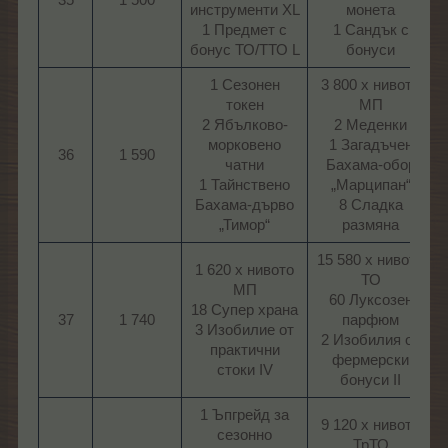
35
1 500
инструменти XL
монета
1 Предмет с
1 Сандък с
бонус ТО/ТТО L​
бонуси​
1 Сезонен
3 800 х нивото
токен
МП
2 Ябълково-
2 Меденки
морковено
1 Загадъчен
36
1 590
чатни
Бахама-обор
1 Тайнствено
„Марципан“
Бахама-дърво
8 Сладка
„Тимор“​
размяна​
15 580 х нивото
1 620 х нивото
ТО
МП
60 Луксозен
18 Супер храна
37
1 740
парфюм
3 Изобилие от
2 Изобилия от
практични
фермерски
стоки IV​
бонуси II​
1 Ъпгрейд за
9 120 х нивото
сезонно
ТрТО