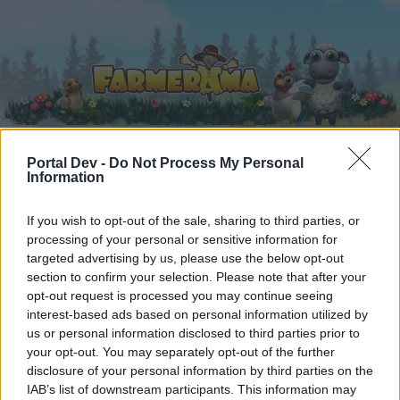
Portal Dev -
Do Not Process My Personal
Information
Начало
Календар
Форуми
Скорошни публикации
If you wish to opt-out of the sale, sharing to third parties, or
processing of your personal or sensitive information for
targeted advertising by us, please use the below opt-out
Начало
Форуми
Въпроси за играта
Отзиви за играта
section to confirm your selection. Please note that after your
Р е ц е п т и
opt-out request is processed you may continue seeing
interest-based ads based on personal information utilized by
us or personal information disclosed to third parties prior to
Скъпи форум потребители,
your opt-out. You may separately opt-out of the further
disclosure of your personal information by third parties on the
Ако вие искате да се включите активно във
IAB’s list of downstream participants. This information may
форума и да участвате в дискусиите, или