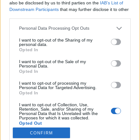
also be disclosed by us to third parties on the
IAB’s List of
искате да започнете своя собствена тема,
Downstream Participants
that may further disclose it to other
първо ще трябва да влезете в играта. Моля,
third parties.
регистрирайте се, ако нямате собствен акаунт.
Ние очакваме с нетърпение следващото ви
Personal Data Processing Opt Outs
посещение във форума!
Играйте тук
I want to opt-out of the Sharing of my
personal data.
tanyamery
Opted In
Адмирал
I want to opt-out of the Sale of my
Personal Data.
Opted In
От рецептите за занаятите има такива, които много
отдавна са се печелили от определено събитие и
I want to opt-out of processing my
впоследствие не са предлагани или предоставяни на
Personal Data for Targeted Advertising.
играчите, като Лангош с малини, например. Играчите
Opted In
сдобили се с тази рецепта някога, може отдавна са
зарязали играта и така на моят пазар предложения за
I want to opt-out of Collection, Use,
Retention, Sale, and/or Sharing of my
Лангош се появяват на високосна година!
Personal Data that Is Unrelated with the
Дали по въпроса може да се направи нещо?
Purposes for which it was collected.
Ако на някого му е направила впечатление друга
Opted Out
"проблемна" рецепта, моля да сподели....
CONFIRM
21.6.26