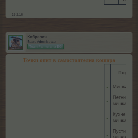
19.2.16
Кобрелия
Board Administrator
Team Farmerama BG
Точки опит в самостоятелна кошара
.
Порода
Мишка
Петниста
мишка
Кухненска
мишка
Пустинна
мишка