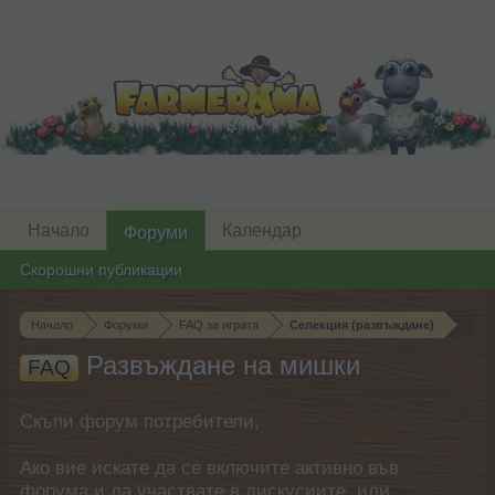
Начало
Календар
Форуми
Скорошни публикации
Начало
Форуми
FAQ за играта
Селекция (развъждане)
Развъждане на мишки
FAQ
Скъпи форум потребители,
Ако вие искате да се включите активно във
форума и да участвате в дискусиите, или