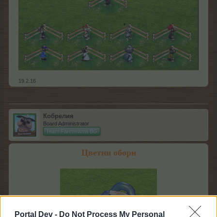
19.2.16
Кобрелия
Board Administrator
Team Farmerama BG
Цветни обори
Portal Dev -
Do Not Process My Personal