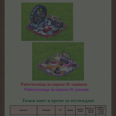
....................
Работилница за сирене III: червена
.......
Работилница за сирене IV: розова
...
Точки опит и време за отглеждане