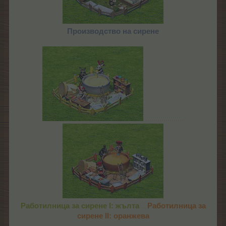
Производство на сирене
...................
Работилница за сирене I: жълта
..
Работилница за
сирене II: оранжева