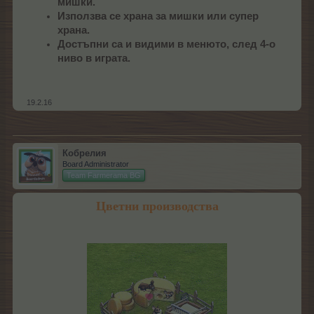
мишки.
Използва се храна за мишки или супер
храна.
Достъпни са и видими в менюто, след 4-о
ниво в играта.
19.2.16
Кобрелия
Board Administrator
Team Farmerama BG
Цветни производства