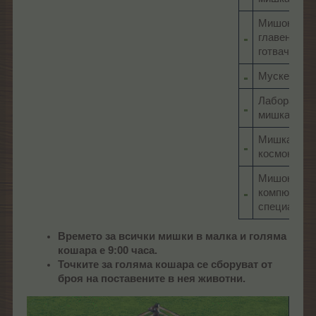
Мишок
главен
готвач
Мускетар
Лаборатор
мишка
Мишка
космонавт
Мишок
компютъре
специалист
Времето за всички мишки в малка и голяма
кошара е 9:00 часа.
Точките за голяма кошара се сборуват от
броя на поставените в нея животни.