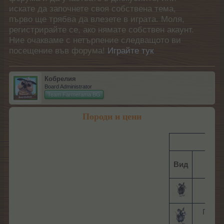
искате да започнете своя собствена тема,
първо ще трябва да влезете в играта. Моля,
регистрирайте се, ако нямате собствен акаунт.
Ние очакваме с нетърпение следващото ви
посещение във форума!
Играйте тук
Кобрелия
Board Administrator
Team Farmerama BG
Породи и цени
Ми
Вид
Поро
Миш
Петни
миш