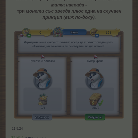
малка награда -
три
монети
със звезда плюс
една
на случаен
принцип (виж по-долу).
21.8.24
.TAINNA.
харесва това.