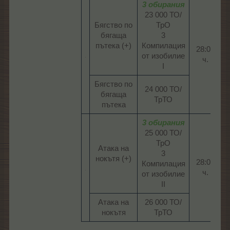
3 обирания
23 000 ТО/
Бягство по
ТрО
бягаща
3
пътека (+)​
Компилация
28:00
от изобилие
ч.​
I​
Бягство по
24 000 ТО/
бягаща
ТрТО​
пътека​
3 обирания
25 000 ТО/
ТрО
Атака на
3
нокътя (+)​
28:00
Компилация
ч.​
от изобилие
II​
Атака на
26 000 ТО/
нокътя​
ТрТО​