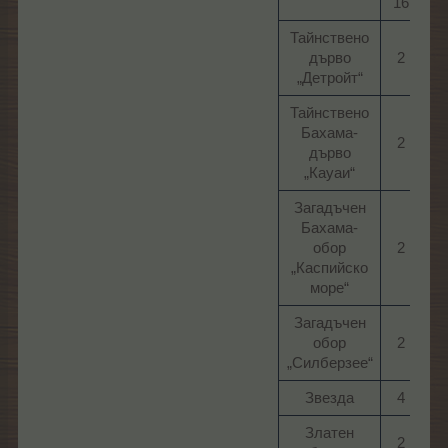
16​
Тайнствено
дърво
2​
„Детройт“​
Тайнствено
Бахама-
2​
дърво
„Кауаи“​
Загадъчен
Бахама-
обор
2​
„Каспийско
море“​
Загадъчен
обор
2​
„Силберзее“​
Звезда​
4​
Златен
2​