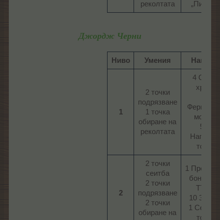
реколтата​
„Пиколо“
Джордж Черни
Ниво
Умения
Наград
4 Супер
храна
2 точки
10
подрязване
Фермерс
1
1 точка
монета
обиране на
595
реколтата​
Наградн
точки​
2 точки
1 Предмет
сеитба
бонус ТО
2 точки
ТТО L
2
подрязване
10 Звезд
2 точки
1 Сезоне
обиране на
токен​