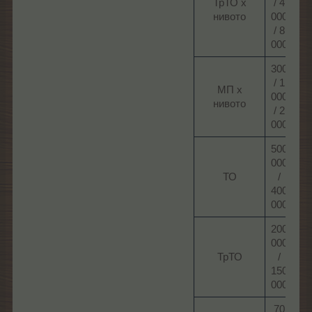
ТрТО х
/ 4
нивото​
000
/ 8
000​
300
/ 1
МП х
000
нивото​
/ 2
000​
500
000
ТО​
/
400
000​
200
000
ТрТО​
/
150
000​
70