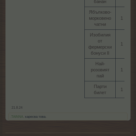
банан​
Ябълково-
морковено
1​
чатни​
Изобилия
от
1​
фермерски
бонуси II​
Най-
розовият
1​
пай​
Парти
1​
билет​
21.8.24
.TAINNA.
харесва това.