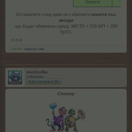
бонуси​
Останалите след края на събитието
монети със
звезди
ще бъдат обменени срещу 360 ТО + 576 МП + 200
ТрТО.​
21.8.24
.TAINNA.
харесва това.
mushnu4ka
S-Moderator
Team Farmerama BG
Стикер