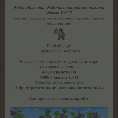
Ред с облачета "Работа в островитянската
ферма 101" II
(поставят се предметите от събитието след изчерпване на
обиранията им)
Брой облаци:
- размер 1*2 - 4 облака
Бонусът, който ще можете да получите при
активиране на реда, е:
4 000 х нивото ТО
4 000 х нивото ТрТО
1
Изобилие от реколтата
+1 бр. от работилници на всички полета, за 4 ч.
Повторно активиране:
след 56 ч.