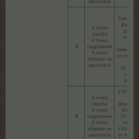
реколтата​
4
Тайнстве
Бахама-
4 точки
дърво
сеитба
„Кауаи“
4 точки
5
3
подрязване
Компилац
5 точки
от изобил
обиране на
I
реколтата​
20 Спец
тор на
Мими​
2 Изобил
5 точки
от
сеитба
фермерс
5 точки
бонуси I
4
подрязване
10 Супе
5 точки
храна
обиране на
1 Изобил
реколтата​
от Неоно