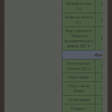
бягаща пътека
1​
(+)​
Атака на нокътя
1​
(+)​
Ред с облачета
"Работа в
1​
островитянската
ферма 101" II​
Други
Купон за пом.
1​
техника (12 ч.)​
Парти билет​
3​
Спец. тор на
5​
Мими​
Супер храна​
5​
Сандък с
1​