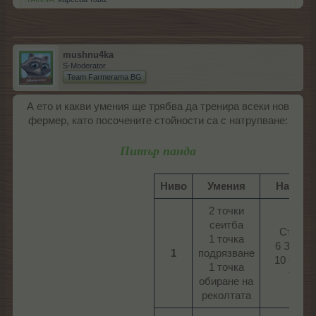
mushnu4ka
S-Moderator
Team Farmerama BG
А ето и какви умения ще трябва да тренира всеки нов
фермер, като посочените стойности са с натрупване:
Питър панда
Ниво
Умения
Наград
2 точки
сеитба
Стикер
1 точка
6 Звезд
1
подрязване
10 Супе
1 точка
тор​
обиране на
реколтата​