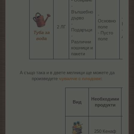
-
Обиране
-
Вълшебно
-
дърво
-
Основно
-
Расте
2 ЛГ
поле
Подаръци
-
Туба за
- Пусто
-
Дърве
вода
поле​
Различни
кошници и
пакети​
А също така и в двете мелници ще можете да
произведете
чувалче с плодове
:​
Необходими
Вид
Вре
продукти
250 Кенаф