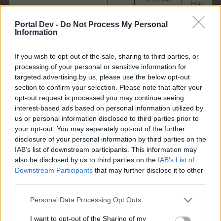
Наградн
4
подрязване
точки
4 точка
1 Бонус
Portal Dev -
Do Not Process My Personal
обиране на
Information
приходи 
реколтата​
дървета​
If you wish to opt-out of the sale, sharing to third parties, or
processing of your personal or sensitive information for
Шели
targeted advertising by us, please use the below opt-out
section to confirm your selection. Please note that after your
opt-out request is processed you may continue seeing
Ниво
Умения
Наград
interest-based ads based on personal information utilized by
10
us or personal information disclosed to third parties prior to
1 точка
Дървесн
your opt-out. You may separately opt-out of the further
сеитба
тор
disclosure of your personal information by third parties on the
1 точка
3 Изобил
IAB’s list of downstream participants. This information may
1
подрязване
от
also be disclosed by us to third parties on the
IAB’s List of
2 точки
практичн
Downstream Participants
that may further disclose it to other
обиране на
стоки XI
third parties.
реколтата​
7 Безплат
завъртане
Personal Data Processing Opt Outs
15 Супе
I want to opt-out of the Sharing of my