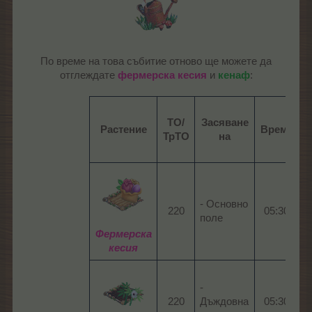
По време на това събитие отново ще можете да
отглеждате
фермерска кесия
и
кенаф
:
ТО/
Засяване
Растение
Време
ТрТО
на
в
- Основно
220​
05:30​
0
поле
Фермерска
кесия
-
220​
Дъждовна
05:30​
0