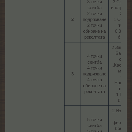
3 точки
3 Сандък
сеитба
инструме
2 точки
XXL
2
подрязване
1 Сезоне
2 точки
токен
обиране на
6 Злате
реколтата​
банан​
2 Загадъч
Бахама
4 точки
обор
сеитба
„Каспийс
4 точки
море“
3
подрязване
600
4 точка
Наградн
обиране на
точки
реколтата​
1 Парти
билет​
2 Изобил
от
5 точки
фермерс
сеитба
бонуси I
5 точки