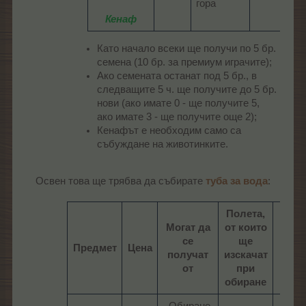
гора
Кенаф
Като начало всеки ще получи по 5 бр.
семена (10 бр. за премиум играчите);
Ако семената останат под 5 бр., в
следващите 5 ч. ще получите до 5 бр.
нови (ако имате 0 - ще получите 5,
ако имате 3 - ще получите още 2);
Кенафът е необходим само са
събуждане на животинките.
Освен това ще трябва да събирате
тубa за вода
:​
Полета,
Могат да
от които
Пр
се
ще
Предмет
Цена
обир
получат
изскачат
н
от
при
обиране