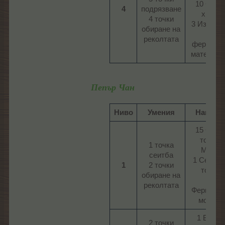
10 Супе
4
подрязване
храна
4 точки
3 Изобил
обиране на
от
реколтата​
фермерс
материали 
Пепър Чан
Ниво
Умения
Наград
15 Спец
тор на
1 точка
Мими
сеитба
1 Сезоне
1
2 точки
токен
обиране на
6
реколтата​
Фермерс
монета​
1 Бонус
2 точки