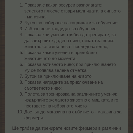
Показва с какви ресурси разполагате;
зеленото плюсче отваря мелницата, а синьото
- магазина;
Бутон за набиране на кандидати за обучение;
Избран вече кандидат за обучение;
Показва кои умения трябва да тренирате, за
да завършите дадено ниво; нивата за всяко
животно се изпълняват последователно;
Показва какви умения е придобило
животинчето до момента;
Показва активното ниво; при приключването
му се появява зелена отметка;
Бутон за приключване на нивото;
Показва наградите за приключване на
съответното ниво;
Полета за тренировка на различните умения;
издърпайте желаното животно с мишката и го
поставете на избраното място
Достъп до магазина на събитието - магазина за
фермери.
Ще трябва да тренирате новите фермери в различни