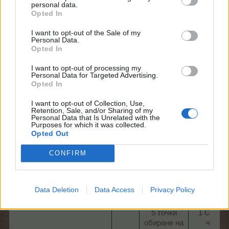
3 точки
тор
personal data.
Opted In
сеитба
600
2 точки
Наградн
I want to opt-out of the Sale of my
2
подрязване
точки
Personal Data.
3 точки
1 Купон 
Opted In
обиране на
пом.
реколтата​
техника (
I want to opt-out of processing my
ч.)​
Personal Data for Targeted Advertising.
Opted In
4 точки
1 Загадъч
сеитба
обор
I want to opt-out of Collection, Use,
Retention, Sale, and/or Sharing of my
4 точки
„Силберзе
Personal Data that Is Unrelated with the
3
подрязване
8 Луксоз
Purposes for which it was collected.
Opted Out
5 точки
парфюм
обиране на
1 Сезоне
CONFIRM
реколтата​
токен​
5 точки
210
сеитба
Наградн
Data Deletion
Data Access
Privacy Policy
5 точки
точки
4
подрязване
5 ЛГ
5 точки
1 Сандъ
обиране на
чудо