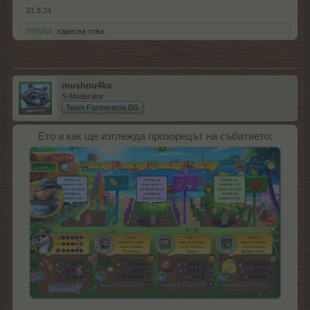
21.8.24
.TAINNA.
харесва това.
mushnu4ka
S-Moderator
Team Farmerama BG
Ето и как ще изглежда прозорецът на събитието: