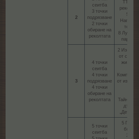
ТТО за
сеитба
реколта 
3 точки
595
2
подрязване
Наградн
2 точки
точки
обиране на
8 Луксоз
реколтата​
парфюм​
2 Изобил
от смешн
4 точки
животни
сеитба
5
4 точки
Компилац
3
подрязване
от изобил
4 точки
II
обиране на
4
реколтата​
Тайнстве
дърво
„Детройт“
5 Парти
5 точки
билет
сеитба
210
5 точки