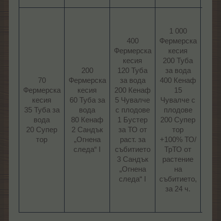
2
Фер
1 000
к
400
Фермерска
500
Фермерска
кесия
за
кесия
200 Туба
1
200
120 Туба
за вода
Ке
70
Фермерска
за вода
400 Кенаф
Фермерска
кесия
200 Кенаф
15
Чув
кесия
60 Туба за
5 Чувалче
Чувалче с
пл
35 Туба за
вода
с плодове
плодове
200
вода
80 Кенаф
1 Бустер
200 Супер
то
20 Супер
2 Сандък
за ТО от
тор
М
тор​
„Огнена
раст. за
+100% ТО/
+1
следа“ I​
събитието
ТрТО от
реко
3 Сандък
растение
рас
„Огнена
на
съб
следа“ I​
събитието,
на 
за 24 ч.​
поле
48