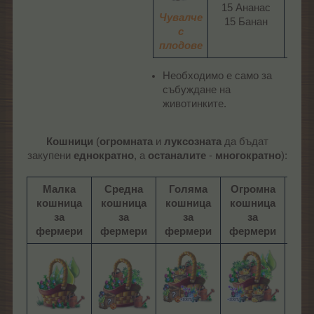
15 Ананас
00:00
Чувалче
15 Банан​
с
плодове
Необходимо е само за
събуждане на
животинките.
Кошници
(
огромната
и
луксозната
да бъдат
закупени
еднократно
, а
останалите
-
многократно
):
Малка
Средна
Голяма
Огромна
Лук
кошница
кошница
кошница
кошница
кош
за
за
за
за
фермери
фермери
фермери
фермери
фер