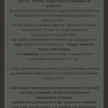
умения -
сеитба, подрязване и обиране на
реколта,
за да изпълните различните задачи. Какви умения са
неоходимо за всяко ниво ще можете да видите в
долната част
на прозореца на всяко животно - цветните точки в
означеното с "4" място. За да започнете
тренировките на животните,
ще трябва еднократно в началото да предадете по
едно
животно от искания вид -
панда
,
червена
панда
,
костенурка
или
маймуна
, като всеки играч в началото на
събитието ще получи по 1 бр.​
След приключване на времето за тренировка трябва
да приберете животинчето от полето (като кликнете
върху него).
След всяка тренировка животинчето се нуждае
от сън и почивка. За да го събудите и
тренирате отново,
трябва да използвате 1 бр. чувалче с плодове
или 2 бр. супер храна, а в замяна ще получите