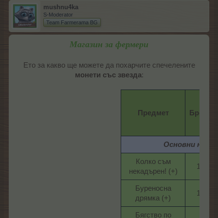
mushnu4ka
S-Moderator
Team Farmerama BG
Магазин за фермери
Ето за какво ще можете да похарчите спечелените
монети със звезда
:​
Предмет
Брой
Основни награ
Колко съм
1​
некадърен! (+)​
Буреносна
1​
дрямка (+)​
Бягство по