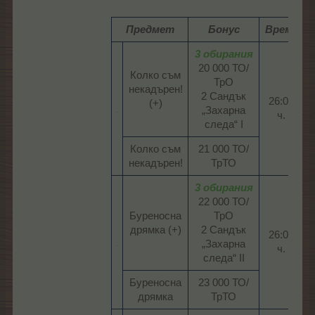
Предмет
Бонус
Време
3 обирания
20 000 ТО/
Колко съм
ТрО
некадърен!
2 Сандък
26:00
(+)​
„Захарна
ч.​
следа“ I​
Колко съм
21 000 ТО/
некадърен!​
ТрТО​
3 обирания
22 000 ТО/
Буреносна
ТрО
дрямка (+)​
2 Сандък
26:00
„Захарна
ч.​
следа“ II​
Буреносна
23 000 ТО/
дрямка​
ТрТО​