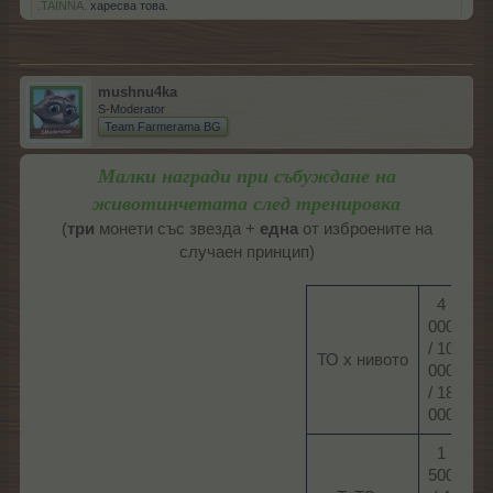
.TAINNA.
харесва това.
mushnu4ka
S-Moderator
Team Farmerama BG
Малки награди при събуждане на
животинчетата след тренировка
(
три
монети със звезда +
една
от изброените на
случаен принцип)
4
000
/ 10
ТО х нивото​
000
/ 18
000​
1
500