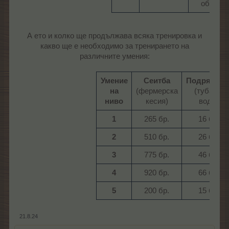
обори II​
А ето и колко ще продължава всяка тренировка и
какво ще е необходимо за тренирането на
различните умения:
Умение
Сеитба
Подрязван
на
(фермерска
(туба за
ниво
кесия)​
вода)​
1
265 бр.​
16 бр.​
2
510 бр.​
26 бр.​
3
775 бр.​
46 бр.​
4
920 бр.​
66 бр.​
5
200 бр.​
15 бр.​
21.8.24