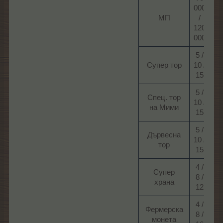
000
МП​
/
120
000​
5 /
Супер тор​
10 /
15​
5 /
Спец. тор
10 /
на Мими​
15​
5 /
Дървесна
10 /
тор​
15​
4 /
Супер
8 /
храна​
12​
4 /
Фермерскa
8 /
монетa​