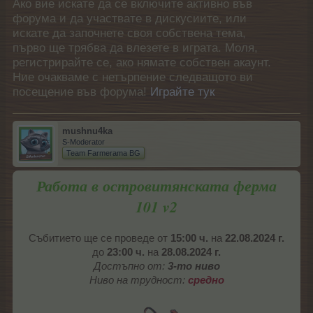
Ако вие искате да се включите активно във
форума и да участвате в дискусиите, или
искате да започнете своя собствена тема,
първо ще трябва да влезете в играта. Моля,
регистрирайте се, ако нямате собствен акаунт.
Ние очакваме с нетърпение следващото ви
посещение във форума!
Играйте тук
mushnu4ka
S-Moderator
Team Farmerama BG
Работа в островитянската ферма
101 v2
Събитието ще се проведе от
15:00 ч.
на
22.08.2024 г.
до
23:00 ч.
на
28.08.2024 г.
Достъпно от:
3-то ниво
Ниво на трудност:
средно