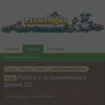
Начало
Календар
Форуми
Скорошни публикации
Начало
Форуми
Архив
Архив отминали събития
Работа в островитянската
FAQ
ферма 101
Скъпи форум потребители,