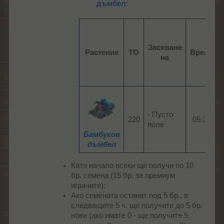
дъмбел
:​
Засяване
Растение
ТО
Време
на
- Пусто
220​
05:30​
поле
Бамбуков
дъмбел
Като начало всеки ще получи по 10
бр. семена (15 бр. за премиум
играчите);
Ако семената останат под 5 бр., в
следващите 5 ч. ще получите до 5 бр.
нови (ако имате 0 - ще получите 5,