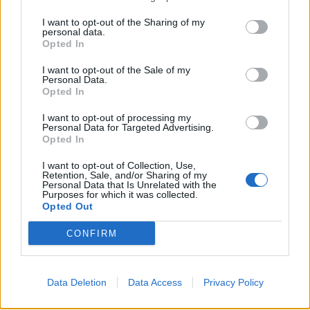
S-Moderator
I want to opt-out of the Sharing of my
Team Farmerama BG
personal data.
Opted In
Пътят на лапите IV
I want to opt-out of the Sale of my
Personal Data.
Начало: 02.04.2023 г. в 15:00 ч.
Opted In
Край: 03.04.2023 г. в 15:00 ч.
I want to opt-out of processing my
Personal Data for Targeted Advertising.
Opted In
I want to opt-out of Collection, Use,
Retention, Sale, and/or Sharing of my
Personal Data that Is Unrelated with the
За този куест ще трябва да отглеждате
бамбуков
Purposes for which it was collected.
дъмбел
:​
Opted Out
CONFIRM
Засяване
Растение
ТО
Време
на
Data Deletion
Data Access
Privacy Policy