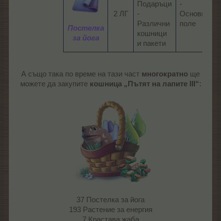
Подаръци
-
2 ЛГ​
-
Основно
Различни
поле​
Постелка
кошници
за йога
и пакети​
А също така по време на тази част
многократно
ще
можете да закупите
кошница „Пътят на лапите III“
:
37 Постелка за йога
193 Растение за енергия
7 Крастава жаба