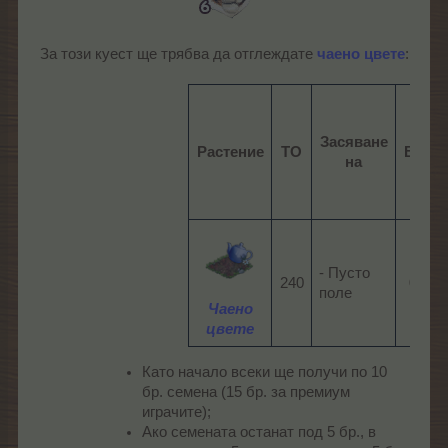
За този куест ще трябва да отглеждате
чаено цвете
:​
Засяване
Растение
ТО
Врем
на
- Пусто
240​
06:00​
поле
Чаено
цвете
Като начало всеки ще получи по 10
бр. семена (15 бр. за премиум
играчите);
Ако семената останат под 5 бр., в