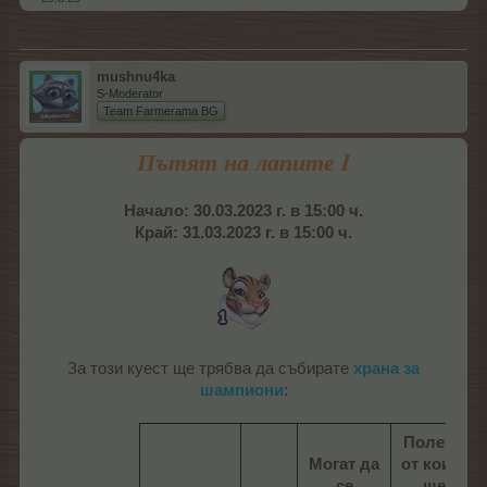
mushnu4ka
S-Moderator
Team Farmerama BG
Пътят на лапите I
Начало: 30.03.2023 г. в 15:00 ч.
Край: 31.03.2023 г. в 15:00 ч.
За този куест ще трябва да събирате
храна за
шампиони
:​
Полета,
Могат да
от които
се
ще