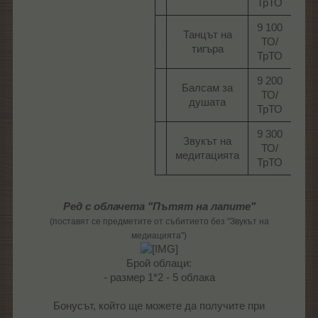
ТрТО​
9 100
Танцът на
24:
ТО/
тигъра​
ч.​
ТрТО​
9 200
Балсам за
24:
ТО/
душата​
ч.​
ТрТО​
9 300
Звукът на
24:
ТО/
медитацията​
ч.​
ТрТО​
Ред с облачета "Пътят на лапите"
(поставят се предметите от събитието без "Звукът на
медиацията")
Брой облаци:
- размер 1*2 - 5 облака
Бонусът, който ще можете да получите при