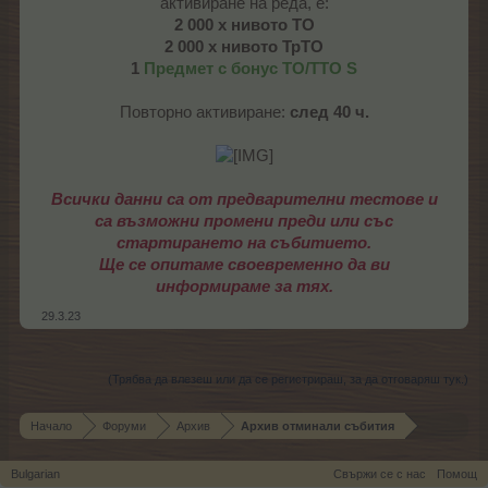
активиране на реда, е:
2 000 х нивото ТО
2 000 х нивото ТрТО
1
Предмет с бонус ТО/ТТО S
Повторно активиране:
след 40 ч.
Всички данни са от предварителни тестове и
са възможни промени преди или със
стартирането на събитието.
Ще се опитаме своевременно да ви
информираме за тях.
29.3.23
(Трябва да влезеш или да се регистрираш, за да отговаряш тук.)
Начало
Форуми
Архив
Архив отминали събития
Bulgarian
Свържи се с нас
Помощ