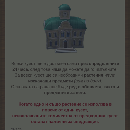
Всеки куест ще е достъпен само
през определените
24 часа
, след това няма да можете да го изпълните.
За всеки куест ще са необходими
растения
и/или
изскачащи предмети
(виж по-долу)
.
Основната награда ще бъде
ред с облачета, както и
предметите за него
.
Когато едно и също растение се използва в
повече от един куест,
неизползваните количества от предходния куест
остават налични за следващия.
29.3.23