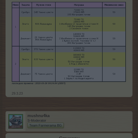
29.3.23
mushnu4ka
S-Moderator
Team Farmerama BG