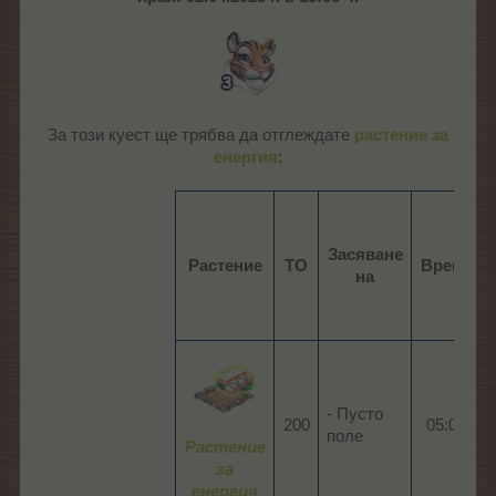
За този куест ще трябва да отглеждате
растение за
енергия
:​
Засяване
Растение
ТО
Време
на
- Пусто
200​
05:00​
поле
Растение
за
енергия