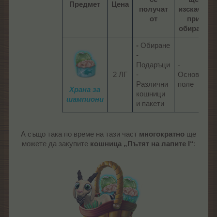
Предмет
Цена
получат
изскачат
от
при
обиране
-
Обиране
-
Подаръци
-
2 ЛГ​
-
Основно
Различни
поле​
Храна за
кошници
шампиони
и пакети​
А също така по време на тази част
многократно
ще
можете да закупите
кошница „Пътят на лапите I“
: