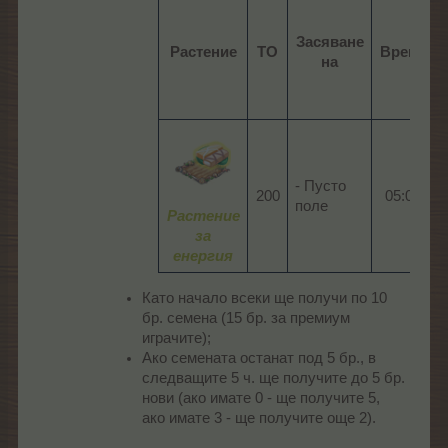
Засяване
Растение
ТО
Време
на
- Пусто
200​
05:00​
поле
Растение
за
енергия
Като начало всеки ще получи по 10
бр. семена (15 бр. за премиум
играчите);
Ако семената останат под 5 бр., в
следващите 5 ч. ще получите до 5 бр.
нови (ако имате 0 - ще получите 5,
ако имате 3 - ще получите още 2).