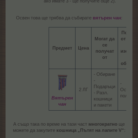
ако имате 3 - ще получите още 2).
Освен това ще трябва да събирате
вятърен чан
:​
Полета
Могат да
от коит
се
ще
Предмет
Цена
получат
изскача
от
при
обиран
- Обиране
-
-
Подаръци
2 ЛГ​
Основн
- Разл.
поле​
Вятърен
кошници
чан
и пакети​
А също така по време на тази част
многократно
ще
можете да закупите
кошница „Пътят на лапите V“
: