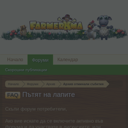
Начало
Календар
Форуми
Скорошни публикации
Начало
Форуми
Архив
Архив отминали събития
Пътят на лапите
FAQ
Скъпи форум потребители,
Ако вие искате да се включите активно във
форума и да участвате в дискусиите, или