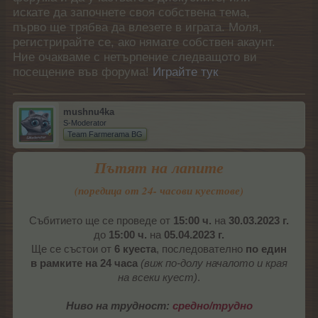
искате да започнете своя собствена тема,
първо ще трябва да влезете в играта. Моля,
регистрирайте се, ако нямате собствен акаунт.
Ние очакваме с нетърпение следващото ви
посещение във форума!
Играйте тук
mushnu4ka
S-Moderator
Team Farmerama BG
Пътят на лапите
(поредица от 24- часови куестове)
Събитието ще се проведе от
15:00 ч.
на
30.03.2023 г.
до
15:00 ч.
на
05.04.2023 г.
Ще се състои от
6 куеста
, последователно
по един
в рамките на 24 часа
(виж по-долу началото и края
на всеки куест)
.
Ниво на трудност:
средно/трудно