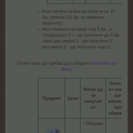
Като начало всеки ще получи по 10
бр. семена (15 бр. за премиум
играчите);
Ако семената останат под 5 бр., в
следващите 5 ч. ще получите до 5 бр.
нови (ако имате 0 - ще получите 5,
ако имате 3 - ще получите още 2).
Освен това ще трябва да събирате
постелка за
йога
:​
Полета,
Могат да
от които
се
ще
Предмет
Цена
получат
изскачат
от
при
обиране
-
Обиране
-