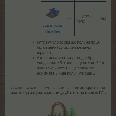
- Пусто
220​
05:30​
поле
Бамбуков
дъмбел
Като начало всеки ще получи по 10
бр. семена (15 бр. за премиум
играчите);
Ако семената останат под 5 бр., в
следващите 5 ч. ще получите до 5 бр.
нови (ако имате 0 - ще получите 5,
ако имате 3 - ще получите още 2).
А също така по време на тази част
многократно
ще
можете да закупите
кошница „Пътят на лапите IV“
: