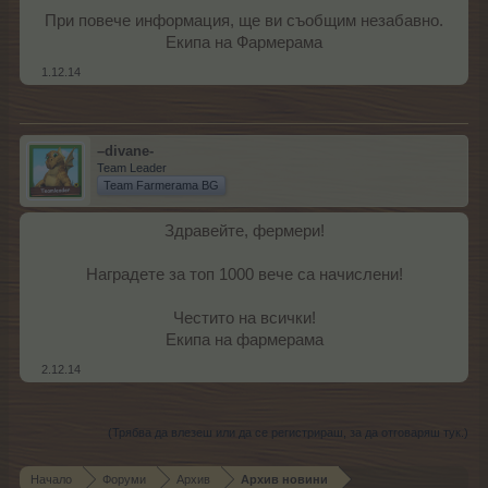
При повече информация, ще ви съобщим незабавно.
Екипа на Фармерама​
1.12.14
–divane-
Team Leader
Team Farmerama BG
Здравейте, фермери!
Наградете за топ 1000 вече са начислени!
Честито на всички!
Екипа на фармерама​
2.12.14
(Трябва да влезеш или да се регистрираш, за да отговаряш тук.)
Начало
Форуми
Архив
Архив новини