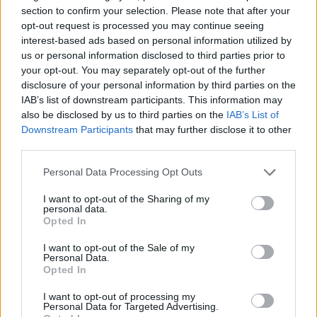
награда симпатичните кестенови животинчета!
section to confirm your selection. Please note that after your
opt-out request is processed you may continue seeing
Съвет: Премина ли през седемте нива на събитието?
interest-based ads based on personal information utilized by
Продължавай да се трудиш, класирай се в Топ 1000
us or personal information disclosed to third parties prior to
и спечели пълна кутия със съкровища!
your opt-out. You may separately opt-out of the further
disclosure of your personal information by third parties on the
Информация тук потърси, разгледай и се приготви:
IAB’s list of downstream participants. This information may
------------------------ линк
------------------------
also be disclosed by us to third parties on the
IAB’s List of
Downstream Participants
that may further disclose it to other
Мнение тук сподели и нещо ново научи:
------------------------ линк
------------------------
third parties.
Personal Data Processing Opt Outs
Успех и приятна игра!
Екипът на Фармерама
I want to opt-out of the Sharing of my
personal data.
Opted In
I want to opt-out of the Sale of my
Personal Data.
Opted In
I want to opt-out of processing my
Personal Data for Targeted Advertising.