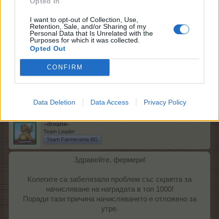
Opted In
I want to opt-out of Collection, Use,
Retention, Sale, and/or Sharing of my
Personal Data that Is Unrelated with the
Purposes for which it was collected.
Opted Out
CONFIRM
20.11.14
Data Deletion
Data Access
Privacy Policy
–divane-
Team Leader
Team Farmerama BG
Здравейте, фермери!
Колегите са забелязали проблем със скрипта за
начисляване на наградата в топ 1000!
Поради тази причина начисляването е отложено за
утре.