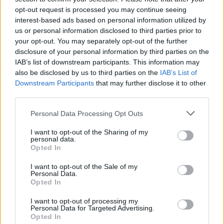
искате да започнете своя собствена тема,
opt-out request is processed you may continue seeing
първо ще трябва да влезете в играта. Моля,
interest-based ads based on personal information utilized by
регистрирайте се, ако нямате собствен акаунт.
us or personal information disclosed to third parties prior to
Ние очакваме с нетърпение следващото ви
your opt-out. You may separately opt-out of the further
посещение във форума!
Играйте тук
disclosure of your personal information by third parties on the
IAB’s list of downstream participants. This information may
also be disclosed by us to third parties on the
IAB’s List of
mushnu4ka
Downstream Participants
that may further disclose it to other
S-Moderator
third parties.
Team Farmerama BG
Personal Data Processing Opt Outs
Уважаеми фермери,
I want to opt-out of the Sharing of my
Като малък подарък в тези трудни времена и за да
personal data.
прекарате времето си у дома малко по-радостно,
Opted In
екипът на Farmerama отново е подготвил малък
бонус-код за вас. Освен това в Германия, като и в
I want to opt-out of the Sale of my
Personal Data.
други страни, днес е Празникът на майките.
Opted In
Ако използвате бонус-кода
WOWMOM20
, ще
I want to opt-out of processing my
получите
1 Сандък с бонуси
и
25 Супер храна
.
Personal Data for Targeted Advertising.
Opted In