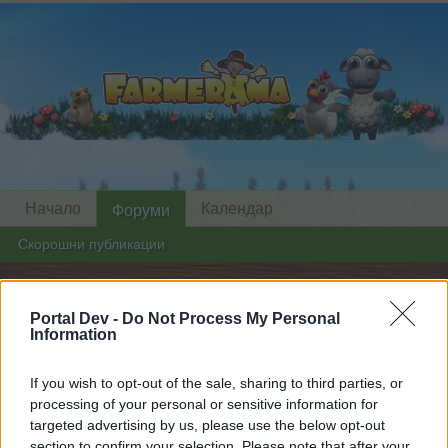
Начало
Календар
Форуми
Скорошни публикации
Начало
Форуми
Архив
Архив новини
Portal Dev -
Do Not Process My Personal
Празник на майките 2020
Известие
Information
Скъпи форум потребители,
If you wish to opt-out of the sale, sharing to third parties, or
processing of your personal or sensitive information for
Ако вие искате да се включите активно във
targeted advertising by us, please use the below opt-out
форума и да участвате в дискусиите, или
section to confirm your selection. Please note that after your