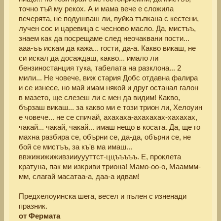
точно тъй му рекох. А и мама вече е сложила
вечерята, не подушваш ли, пуйка тъпкана с кестени,
лучен сос и царевица с чесново масло. Да, мистъъ,
знаем как да посрещаме след неочаквани пости...
ааа-ъъ искам да кажа... гости, да-а. Какво викаш, не
си искал да досаждаш, какво... имало ли
бензиностанция тука, табелата на разклона... 2
мили... Не човече, виж стария Добс отдавна фалира
и се изнесе, но май имам някой и друг останал галон
в мазето, ще слезеш ли с мен да видим! Какво,
бързаш викаш... за какво ми е този трион ли, Хелоуин
е човече... не се спичай, ахахаха-ахахахах-хахахах,
чакай... чакай, чакай... имаш нещо в косата. Да, ще го
махна разбира се, обърни се, да-да, обърни се, не
бой се мистъъ, за къ'в ма имаш...
ввжижижиживзииуууттст-ццъъъъъ. Е, проклета
кратуна, пак ми изкриви триона! Мамо-оо-о, Мааммм-
мм, слагай масатаа-а, даа-а идвам!
Предхелоуинска шега, весел и пълен с изненади
празник.
от Фермата