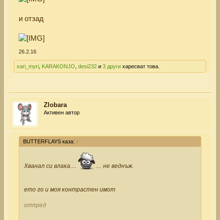
и отзад
26.2.16
xari_myri
,
KARAKONJO
,
desi232
и
3 други
харесват това.
Zlobara
Активен автор
BUTTERFLAYS каза:
↑
Хванал си влака....
.... не веднъж.
ето го и моя контрастен имот
отпред