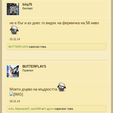
bilq76
Експерт
не е бъг и аз днес го видях на фермичка на 58 ниво
15.11.14
BUTTERFLAYS
харесва това.
BUTTERFLAYS
Пазител
Моето дърво на мъдростта
16.11.14
lu4o
,
Мариана07
,
tani1980
и
5 други
харесват това.