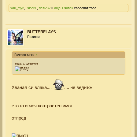
xari_myri
,
-sindi9-
,
desi232
и
още 1 човек
харесват това.
BUTTERFLAYS
Пазител
Галфон каза:
↑
ето и моята
Хванал си влака....
.... не веднъж.
ето го и моя контрастен имот
отпред