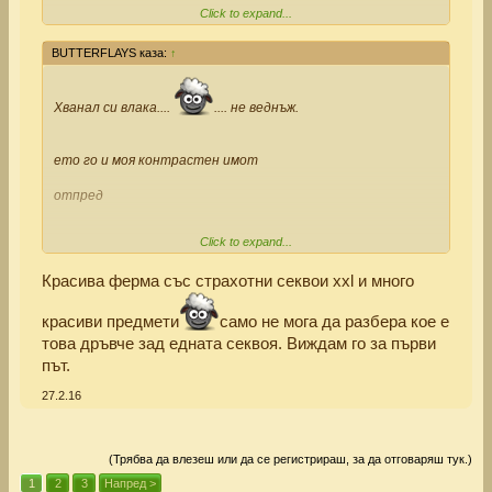
Click to expand...
BUTTERFLAYS каза:
↑
и отзад
Красива ферма със страхотни секвои ххl
Хванал си влака....
.... не веднъж.
ето го и моя контрастен имот
отпред
Click to expand...
Красива ферма със страхотни секвои xxl и много
и отзад
красиви предмети
само не мога да разбера кое е
това дръвче зад едната секвоя. Виждам го за първи
път.
27.2.16
(Трябва да влезеш или да се регистрираш, за да отговаряш тук.)
1
2
3
Напред >