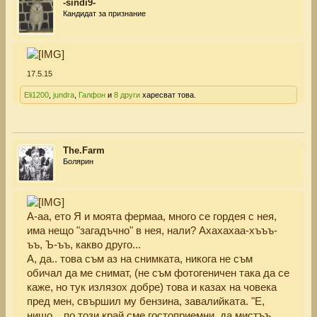
-sindi9-
Кандидат за признание
17.5.15
Eli1200
,
jundra
,
Галфон
и
8 други
харесват това.
The.Farm
Болярин
А-аа, ето Я и моята фермаа, много се гордея с нея,
има нещо "загадъчно" в нея, нали? Ахахахаа-хъъъ-
ъъ, Ъ-ъъ, какво друго...
А, да.. това съм аз на снимката, никога не съм
обичал да ме снимат, (не съм фотогеничен така да се
каже, но тук излязох добре) това и казах на човека
пред мен, свършил му бензина, завалийката. "Е,
нищо... по този край сме гостоприемни, да мистъъ,