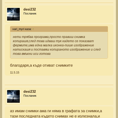
desi232
Посланик
xari_myri каза:
↑
нети трябва програма,просто правиш снимка
копирашя,след това идваш тук кадето се показват
фермите,има една малка иконка-пише изображение
натискашя и поставяш копираното изображение и след
това вмъкни иси готова
благодаря,а къде отиват снимките
11.5.15
desi232
Посланик
аз имам снимки ама ги няма в графата за снимки,а
тази последната където снимах не е излезнала,и