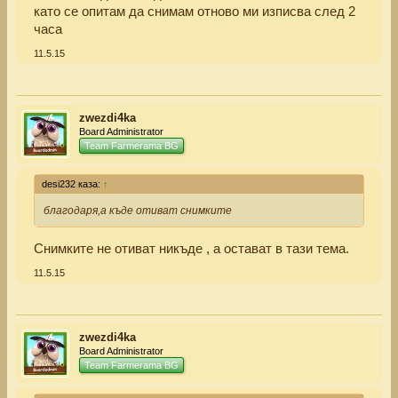
като се опитам да снимам отново ми изписва след 2
часа
11.5.15
zwezdi4ka
Board Administrator
Team Farmerama BG
desi232 каза:
↑
благодаря,а къде отиват снимките
Снимките не отиват никъде , а остават в тази тема.
11.5.15
zwezdi4ka
Board Administrator
Team Farmerama BG