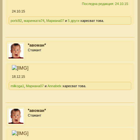
Последна редакция:
24.10.15
24.10.15
porki92
,
маринката74
,
Мариана07
и
5 други
харесват това.
*авоман*
Стажант
18.12.15
milkoga1
,
Мариана07
и
Annabelx
харесват това.
*авоман*
Стажант