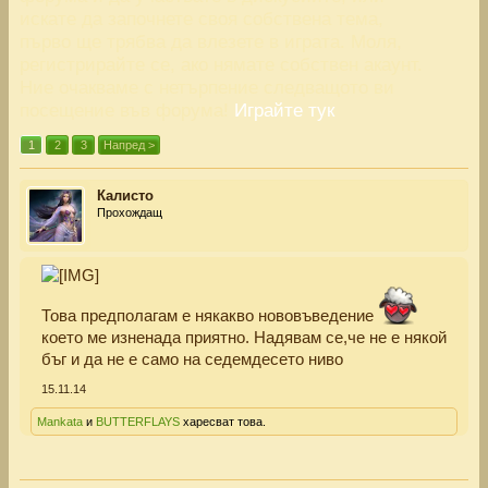
искате да започнете своя собствена тема,
първо ще трябва да влезете в играта. Моля,
регистрирайте се, ако нямате собствен акаунт.
Ние очакваме с нетърпение следващото ви
посещение във форума!
Играйте тук
1
2
3
Напред >
Калисто
Прохождащ
Това предполагам е някакво нововъведение
което ме изненада приятно. Надявам се,че не е някой
бъг и да не е само на седемдесето ниво
15.11.14
Mankata
и
BUTTERFLAYS
харесват това.