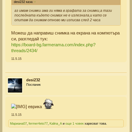
desi232 каза:
↑
аз имам снимки ама ги няма в графата за снимки,а тази
последната където снимах не е излезнала,и като се
опитам да снимам отново ми изписва след 2 часа
Можеш да направиш снимка на екрана на компютъра
си, разгледай тук:
https://board-bg.farmerama.com/index.php?
threads/2434/
11.5.15
desi232
Посланик
еврика
11.5.15
Мариана07
,
fermer4eto77
,
Kalina_A
и
още 1 човек
харесват това.