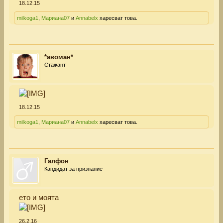
18.12.15
milkoga1
,
Мариана07
и
Annabelx
харесват това.
*авоман*
Стажант
18.12.15
milkoga1
,
Мариана07
и
Annabelx
харесват това.
Галфон
Кандидат за признание
ето и моята
26.2.16