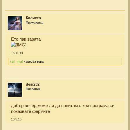
Калисто
Прохождащ
Ето пак зарята
16.11.14
xari_myri
харесва това.
desi232
Посланик
добър вечер,може ли да попитам с коя програма си
показвате фермите
10.5.15