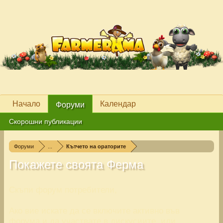
Начало
Календар
Форуми
Скорошни публикации
Форуми
...
Кътчето на ораторите
Покажете своята Ферма
Скъпи форум потребители,
Ако вие искате да се включите активно във
форума и да участвате в дискусиите, или