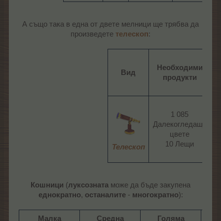
А също така в една от двете мелници ще трябва да
произведете
телескоп
:
Необходими
Вид
продукти
1 085
Далекогледащо
0
цвете
10 Лещи​
Телескоп
Кошници
(
луксозната
може да бъде закупена
еднократно
,
останалите
-
многократно
):
Малка
Средна
Голяма
О