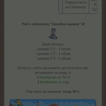
Пиршеството
ТО/
на Глиганхус​
ТрТО​
Ред с облачета "Звездно канапе" III
Брой облаци:
- размер 1*1 - 1 облак
- размер 1*2 - 1 облак
- размер 2*2 - 1 облак
Бонусът, който ще можете да получите при
активиране на реда, е:
1
Изобилие от ТО II
1
Изобилие от тор
Повторно активиране:
след 30 ч.