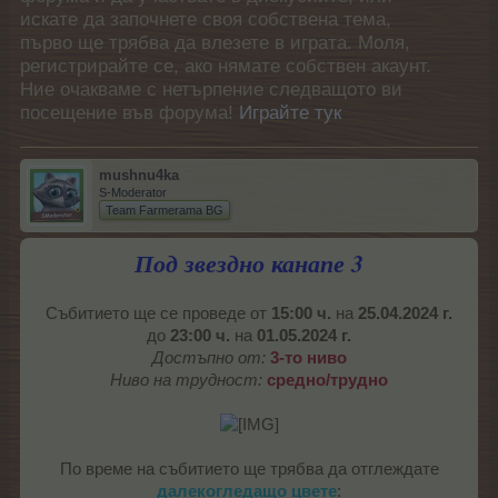
искате да започнете своя собствена тема,
първо ще трябва да влезете в играта. Моля,
регистрирайте се, ако нямате собствен акаунт.
Ние очакваме с нетърпение следващото ви
посещение във форума!
Играйте тук
mushnu4ka
S-Moderator
Team Farmerama BG
Под звездно канапе 3
Събитието ще се проведе от
15:00 ч.
на
25.04.2024 г.
до
23:00 ч.
на
01.05.2024 г.
Достъпно от:
3-то ниво
Ниво на трудност:
средно/трудно
По време на събитието ще трябва да отглеждате
далекогледащо цвете
:​