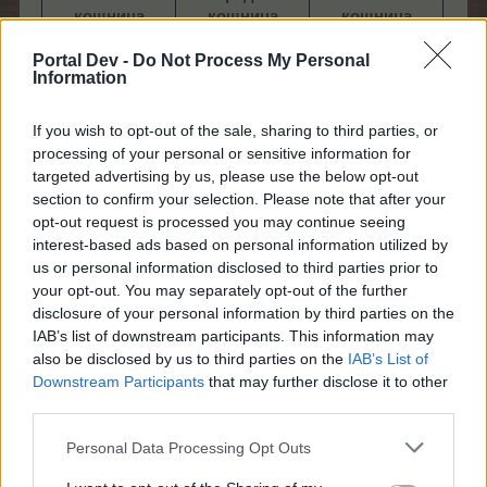
кошница
кошница
кошница
к
„Астрономия“
„Астрономия“
„Астрономия“
„Ас
Portal Dev -
Do Not Process My Personal
Information
If you wish to opt-out of the sale, sharing to third parties, or
processing of your personal or sensitive information for
targeted advertising by us, please use the below opt-out
section to confirm your selection. Please note that after your
400
opt-out request is processed you may continue seeing
180
110
Далекоглед.
interest-based ads based on personal information utilized by
Далекоглед.
Да
Далекоглед.
цвете
us or personal information disclosed to third parties prior to
цвете
цвете
100 Лещи
40 Лещи
1
your opt-out. You may separately opt-out of the further
30 Супер тор
1 Ябълк.-морк.
30 Супер тор
2 Яб
disclosure of your personal information by third parties on the
30 Спец. тор на
чатни
30 Спец. тор на
IAB’s list of downstream participants. This information may
Мими​
60 Спец. тор на
Мими​
1 
also be disclosed by us to third parties on the
IAB’s List of
Мими​
Downstream Participants
that may further disclose it to other
third parties.
24.4.24
Personal Data Processing Opt Outs