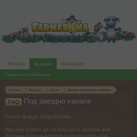
Начало
Календар
Форуми
Скорошни публикации
Начало
Форуми
Архив
Архив отминали събития
Под звездно канапе
FAQ
Скъпи форум потребители,
Ако вие искате да се включите активно във
форума и да участвате в дискусиите, или