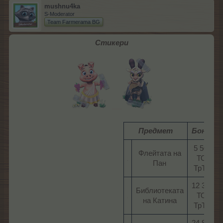
mushnu4ka
S-Moderator
Team Farmerama BG
Стикери
.....
Предмет
Бонус
5 500
Флейтата на
ТО/
Пан​
ТрТО​
12 300
Библиотеката
ТО/
на Катина​
ТрТО​
24 800