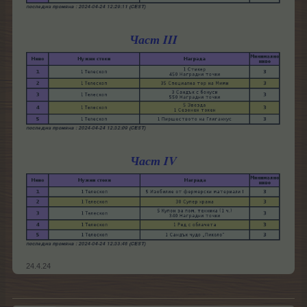
Част III
Част IV
24.4.24