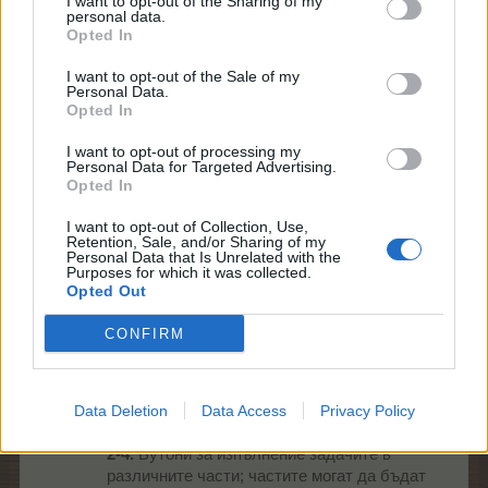
I want to opt-out of the Sharing of my
mushnu4ka
personal data.
S-Moderator
Opted In
Team Farmerama BG
I want to opt-out of the Sale of my
Personal Data.
Ето и как ще изглежда прозорецът на събитието:
Opted In
I want to opt-out of processing my
Personal Data for Targeted Advertising.
Opted In
I want to opt-out of Collection, Use,
Retention, Sale, and/or Sharing of my
Personal Data that Is Unrelated with the
Purposes for which it was collected.
Opted Out
CONFIRM
1.
Показва ресурсите, с които разполагате
за изпълнение на задачите; зеленото
плюсче отваря мелницата,
Data Deletion
Data Access
Privacy Policy
а синьото плюсче - магазина;
2-4.
Бутони за изпълнение задачите в
различните части; частите могат да бъдат