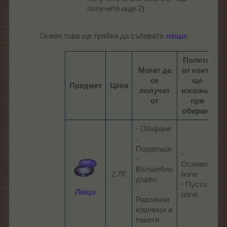
получите още 2).
Освен това ще трябва да събирате
лещи
:​
Полета,
Могат да
от които
се
ще
Предмет
Цена
получат
изскачат
от
при
обиране
- Обиране
-
Подаръци
-
-
-
Основно
Вълшебно
Р
2 ЛГ​
поле
дърво
-
- Пусто
-
Д
Лещи
поле​
Различни
кошници и
пакети​