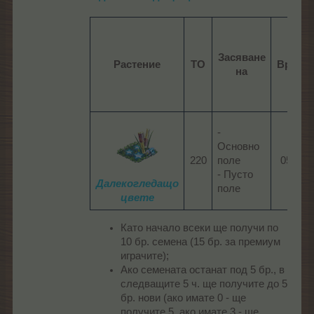
Засяване
Растение
ТО
Време
на
-
Основно
220​
поле
05:30​
- Пусто
Далекогледащо
поле
цвете
Като начало всеки ще получи по
10 бр. семена (15 бр. за премиум
играчите);
Ако семената останат под 5 бр., в
следващите 5 ч. ще получите до 5
бр. нови (ако имате 0 - ще
получите 5, ако имате 3 - ще