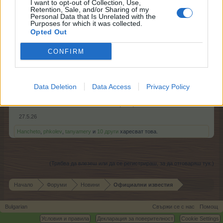
I want to opt-out of Collection, Use,
Retention, Sale, and/or Sharing of my
Personal Data that Is Unrelated with the
Purposes for which it was collected.
Opted Out
CONFIRM
Data Deletion
Data Access
Privacy Policy
Надяваме се това подобрение да ви допадне!
Екипът на Фармерама​
27.5.26
Hancheto
,
phkolev
,
tanyamery
и
10 други
харесват това.
(Трябва да влезеш или да се регистрираш, за да отговаряш тук.)
Начало
Форуми
Новини
Официални известия
Bulgarian
Свържи се с нас
Помощ
Условия и правила
Декларация за поверителност
Cookie Settings