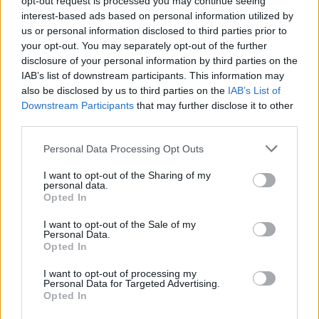
opt-out request is processed you may continue seeing
искате да започнете своя собствена тема,
interest-based ads based on personal information utilized by
първо ще трябва да влезете в играта. Моля,
us or personal information disclosed to third parties prior to
регистрирайте се, ако нямате собствен акаунт.
your opt-out. You may separately opt-out of the further
Ние очакваме с нетърпение следващото ви
disclosure of your personal information by third parties on the
посещение във форума!
Играйте тук
IAB’s list of downstream participants. This information may
also be disclosed by us to third parties on the
IAB’s List of
Downstream Participants
that may further disclose it to other
mushnu4ka
third parties.
S-Moderator
Team Farmerama BG
Personal Data Processing Opt Outs
Здравейте, фермери!
I want to opt-out of the Sharing of my
personal data.
След
15:00 ч.
на
28.06.2026 г.
добавянето на
Opted In
ъпгрейди за обори, дървета и работилници вече ще е
по-удобно.
I want to opt-out of the Sale of my
Personal Data.
Ако притежавате основния предмет, ще можете
Opted In
директно да поставяте ъпгрейдите върху полетата
си.
I want to opt-out of processing my
(А не както досега първо да поставяте основата,
Personal Data for Targeted Advertising.
а след това върху нея да поставяте ъпгрейда.)
Opted In