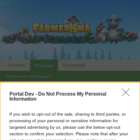
Начало
Календар
Форуми
Скорошни публикации
Начало
Форуми
Новини
Официални известия
Portal Dev -
Do Not Process My Personal
Information
Подобрения за удобство
Известие
If you wish to opt-out of the sale, sharing to third parties, or
Скъпи форум потребители,
processing of your personal or sensitive information for
targeted advertising by us, please use the below opt-out
Ако вие искате да се включите активно във
section to confirm your selection. Please note that after your
форума и да участвате в дискусиите, или