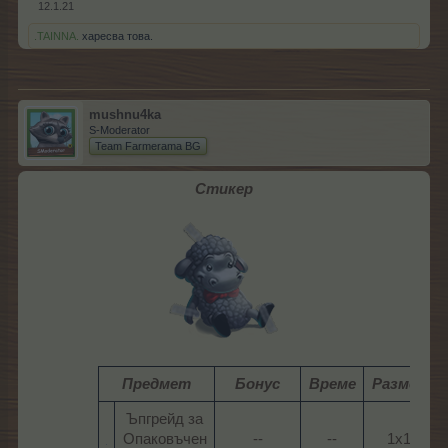
12.1.21
.TAINNA.
харесва това.
mushnu4ka
S-Moderator
Team Farmerama BG
Стикер
Предмет
Бонус
Време
Размер
Ъпгрейд за
Опаковъчен
--​
--​
1x1​