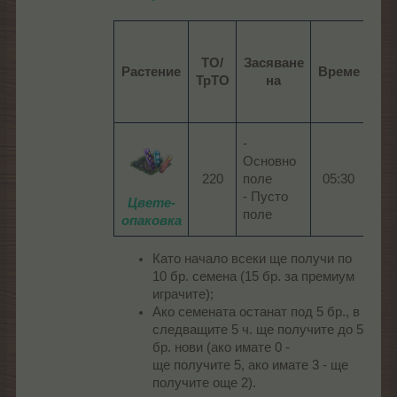
ТО/
Засяване
С
Растение
Време
ТрТО
на
во
-
Основно
220​
поле
05:30​
04:2
- Пусто
Цвете-
поле
опаковка
Като начало всеки ще получи по
10 бр. семена (15 бр. за премиум
играчите);
Ако семената останат под 5 бр., в
следващите 5 ч. ще получите до 5
бр. нови (ако имате 0 -
ще получите 5, ако имате 3 - ще
получите още 2).