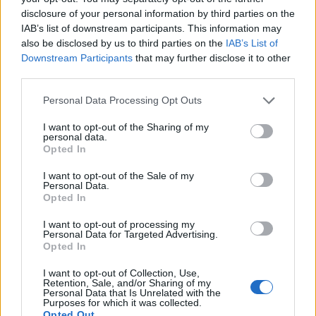
14 С
disclosure of your personal information by third parties on the
тор
IAB’s list of downstream participants. This information may
3 Син
Ми
also be disclosed by us to third parties on the
IAB’s List of
подарък
2
Downstream Participants
that may further disclose it to other
Изпълнена
Тайнс
third parties.
задача 1
Бах
дъ
Personal Data Processing Opt Outs
„Си
1 0
I want to opt-out of the Sharing of my
personal data.
нивот
Opted In
2 0
I want to opt-out of the Sale of my
ниво
Personal Data.
Opted In
6 Зелен
Ферм
подарък
мон
I want to opt-out of processing my
3
Personal Data for Targeted Advertising.
Изпълнена
1
Opted In
задача 2
Дърв
т
I want to opt-out of Collection, Use,
50
Retention, Sale, and/or Sharing of my
нивот
Personal Data that Is Unrelated with the
Purposes for which it was collected.
Opted Out
1 Ку