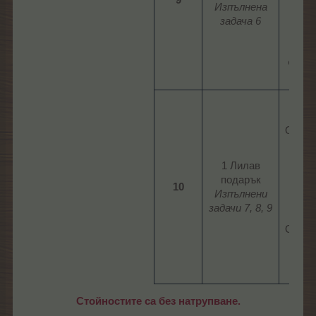
Изпълнена
реко
задача 6
3 П
би
1
Ферм
мон
1 Ъп
з
Опако
ку
1 Ъп
1 Лилав
за Ку
подарък
10
пода
Изпълнени
1 Ъп
задачи 7, 8, 9
з
Опако
авт
24 С
хра
Стойностите са без натрупване.