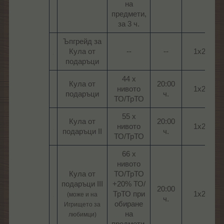
на
предмети,
за 3 ч.​
Ъпгрейд за
Кула от
--​
--​
1х2​
подаръци​
44 х
Кула от
20:00
нивото
1х2​
подаръци​
ч.​
ТО/ТрТО​
55 х
Кула от
20:00
нивото
1х2​
подаръци II​
ч.​
ТО/ТрТО​
66 х
нивото
Кула от
ТО/ТрТО
подаръци III
+20% ТО/
20:00
ТрТО при
1х2​
(може и на
ч.​
обиране
Игрището за
на
любимци)