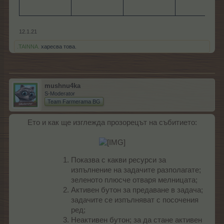
12.1.21
.TAINNA.
харесва това.
mushnu4ka
S-Moderator
Team Farmerama BG
Ето и как ще изглежда прозорецът на събитието:
Показва с какви ресурси за
изпълнение на задачите разполагате;
зеленото плюсче отваря мелницата;
Активен бутон за предаване в задача;
задачите се изпълняват с посочения
ред;
Неактивен бутон; за да стане активен