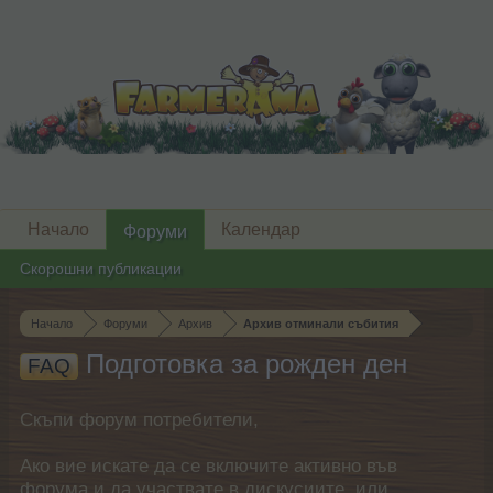
Начало
Календар
Форуми
Скорошни публикации
Начало
Форуми
Архив
Архив отминали събития
Подготовка за рожден ден
FAQ
Скъпи форум потребители,
Ако вие искате да се включите активно във
форума и да участвате в дискусиите, или