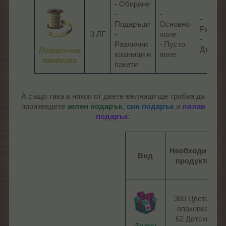
-
Обиране
-
-
-
Подаръци
Основно
Растен
3 ЛГ
-
поле
-
Различни
- Пусто
Дървета
Подаръчна
кошници и
поле​
панделка
пакети​
А също така в някоя от двете мелници ще трябва да
произведете
зелен подарък
,
син подарък
и
лилав
подарък
:​
Необходими
Вид
продукти
360 Цвете-
опаковка
62 Детски