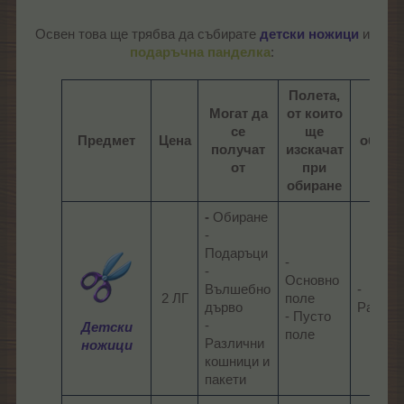
Освен това ще трябва да събирате
детски ножици
и
подаръчна панделка
:​
Полета,
Могат да
от които
При
се
ще
Предмет
Цена
обира
получат
изскачат
на
от
при
обиране
-
Обиране
-
Подаръци
-
-
Основно
Вълшебно
-
2 ЛГ
поле
дърво
Растени
- Пусто
-
Детски
поле​
Различни
ножици
кошници и
пакети​