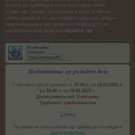
искате да започнете своя собствена тема,
първо ще трябва да влезете в играта. Моля,
регистрирайте се, ако нямате собствен акаунт.
Ние очакваме с нетърпение следващото ви
посещение във форума!
Играйте тук
mushnu4ka
S-Moderator
Team Farmerama BG
Подготовка за рожден ден
Събитието ще се проведе от
15:00 ч.
на
13.01.2021 г.
до
23:00 ч.
на
19.01.2021 г.
Достъпност от:
3-то ниво
Трудност:
средна/висока
По време на това събитие ще трябва да отглеждате
цвете-опаковка
: