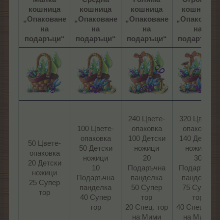
кошница
кошница
кошница
кошница
„Опаковане
„Опаковане
„Опаковане
„Опаковане
на
на
на
на
подаръци“
подаръци“
подаръци“
подаръци“
240 Цвете-
320 Цвете-
100 Цвете-
опаковка
опаковка
опаковка
100 Детски
140 Детски
50 Цвете-
50 Детски
ножици
ножици
опаковка
ножици
20
30
20 Детски
10
Подаръчна
Подаръчни
ножици
Подаръчна
панделка
панделка
25 Супер
панделка
50 Супер
75 Супер
тор​
40 Супер
тор
тор
тор​
20 Спец. тор
40 Спец. тор
на Мими​
на Мими​