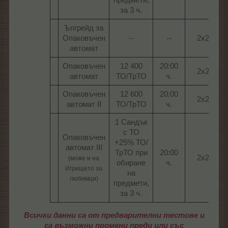
предмети,
за 3 ч.​
Ъпгрейд за
Опаковъчен
--​
--​
2х2​
автомат​
Опаковъчен
12 400
20:00
2х2​
автомат​
ТО/ТрТО​
ч.​
Опаковъчен
12 600
20:00
2х2​
автомат II​
ТО/ТрТО​
ч.​
1 Сандък
с ТО
Опаковъчен
+25% ТО/
автомат III
ТрТО при
20:00
2х2​
(може и на
обиране
ч.​
Игрището за
на
любимци)
предмети,
за 3 ч.​
Всички данни са от предварителни тестове и
са възможни промени преди или със