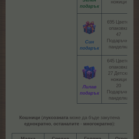
Зелен
ножици​
подарък
695 Цвете-
опаковка
47
Подаръчна
Син
панделка​
подарък
645 Цвете-
опаковка
27 Детски
ножици
20
Лилав
Подаръчна
подарък
панделка​
Кошници
(
луксозната
може да бъде закупена
еднократно
,
останалите
-
многократно
):​
Малка
Средна
Голяма
Огромна