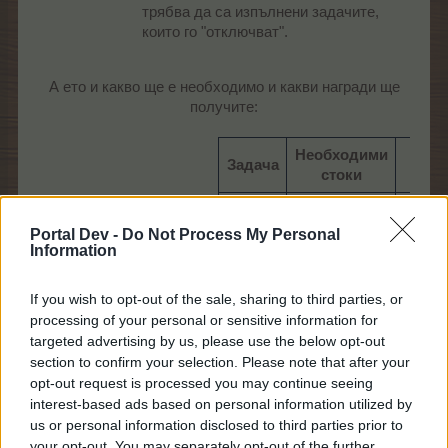
трябва да са изпълнени задачите,
които го "отключват".
А ето и какво ще е необходимо и какви награди ще
получите:
Необходими
Задача
Наг
стоки
1 Ст
18 С
Portal Dev -
Do Not Process My Personal
Information
т
1
3 Зелен
1
Дърв
If you wish to opt-out of the sale, sharing to third parties, or
подарък​
т
processing of your personal or sensitive information for
targeted advertising by us, please use the below opt-out
Безп
section to confirm your selection. Please note that after your
завър
opt-out request is processed you may continue seeing
interest-based ads based on personal information utilized by
us or personal information disclosed to third parties prior to
Опако
ку
your opt-out. You may separately opt-out of the further