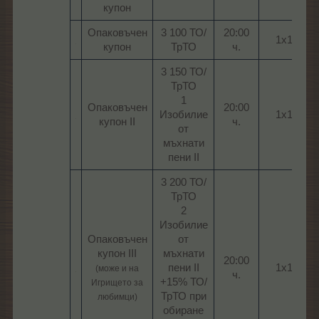
купон​
Опаковъчен
3 100 ТО/
20:00
1х1​
купон​
ТрТО​
ч.​
3 150 ТО/
ТрТО
1
Опаковъчен
20:00
Изобилие
1х1​
купон II​
ч.​
от
мъхнати
пени II​
3 200 ТО/
ТрТО
2
Изобилие
Опаковъчен
от
купон III
мъхнати
20:00
пени II
1х1​
(може и на
ч.​
+15% ТО/
Игрището за
ТрТО при
любимци)
обиране