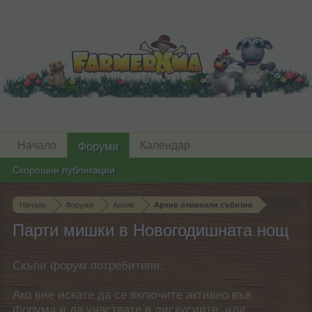
Начало
Календар
Форуми
Скорошни публикации
Начало
Форуми
Архив
Архив отминали събития
Парти мишки в Новогодишната нощ
Скъпи форум потребители,
Ако вие искате да се включите активно във
форума и да участвате в дискусиите, или