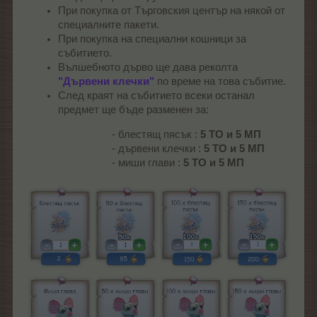
При покупка от Търговския център на някой от
специалните пакети.
При покупка на специални кошници за
събитието.
Вълшебното дърво ще дава реколта
"Дървени клечки"
по време на това събитие.
След краят на събитието всеки останал
предмет ще бъде разменен за:
- блестящ пясък :
5 ТО и 5 МП
- дървени клечки :
5 ТО и 5 МП
- миши глави :
5 ТО и 5 МП