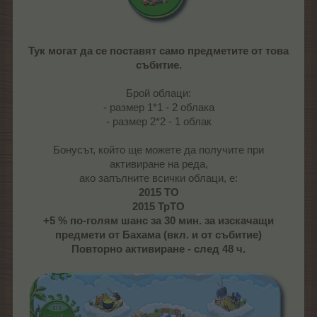
Тук могат да се поставят само предметите от това
събитие.
Брой облаци:
- размер 1*1 - 2 облака
- размер 2*2 - 1 облак
Бонусът, който ще можете да получите при
активиране на реда,
ако запълните всички облаци, е:
2015 ТО
2015 ТрТО
+5 % по-голям шанс за 30 мин. за изскачащи
предмети от Бахама (вкл. и от събитие)
Повторно активиране - след 48 ч.