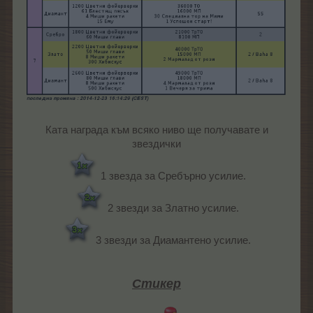
Ката награда към всяко ниво ще получавате и
звездички
1 звезда за Сребърно усилие.
2 звезди за Златно усилие.
3 звезди за Диамантено усилие.
Стикер