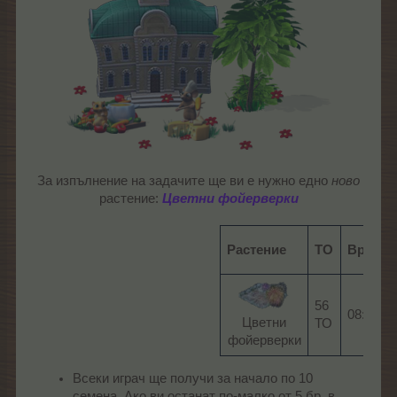
За изпълнение на задачите ще ви е нужно едно
ново
растение:
Цветни фойерверки
Растение
ТО
Време
56
08:00
Цветни
ТО
фойерверки​
Всеки играч ще получи за начало по 10
семена. Ако ви останат по-малко от 5 бр. в