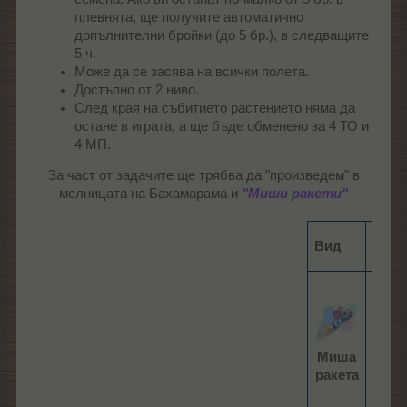
плевнята, ще получите автоматично
допълнителни бройки (до 5 бр.), в следващите
5 ч.
Може да се засява на всички полета.
Достъпно от 2 ниво.
След края на събитието растението няма да
остане в играта, а ще бъде обменено за 4 ТО и
4 МП.
За част от задачите ще трябва да "произведем" в
мелницата на Бахамарама и
"Миши ракети"
Вид
Прод
7
блес
пясъ
7 дъ
Миша
клеч
ракета
5 ми
глав