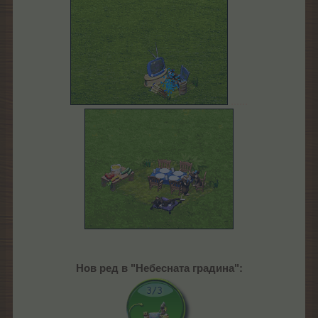
......
Нов ред в "Небесната градина":