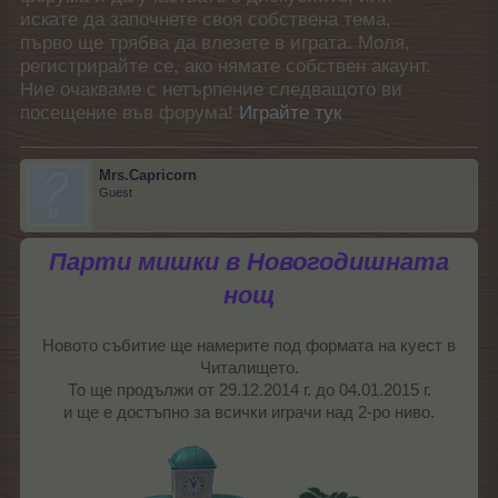
искате да започнете своя собствена тема,
първо ще трябва да влезете в играта. Моля,
регистрирайте се, ако нямате собствен акаунт.
Ние очакваме с нетърпение следващото ви
посещение във форума!
Играйте тук
Mrs.Capricorn
Guest
Парти мишки в Новогодишната
нощ
Новото събитие ще намерите под формата на куест в
Читалището.
То ще продължи от 29.12.2014 г. до 04.01.2015 г.
и ще е достъпно за всички играчи над 2-ро ниво.