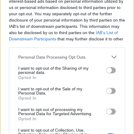
interest-based ads based on personal information utilized by
Цена: 1,99
Цена: 4,99
us or personal information disclosed to third parties prior to
€
€
your opt-out. You may separately opt-out of the further
100 Цветни
210 Цветни
disclosure of your personal information by third parties on the
фойерверки
фойерверки
IAB’s list of downstream participants. This information may
10 Блестящ
22 Блестящ
also be disclosed by us to third parties on the
IAB’s List of
пясък
пясък
Downstream Participants
that may further disclose it to other
10 Дървени
22 Дървени
third parties.
клечки
клечки
10 Миши
22 Миши
Personal Data Processing Opt Outs
глави
глави
45 супер
90 супер
I want to opt-out of the Sharing of my
тор
тор
personal data.
Opted In
I want to opt-out of the Sale of my
Personal Data.
Opted In
I want to opt-out of processing my
Personal Data for Targeted Advertising.
Могат да бъдат закупени многократно!
Opted In
23.12.14
I want to opt-out of Collection, Use,