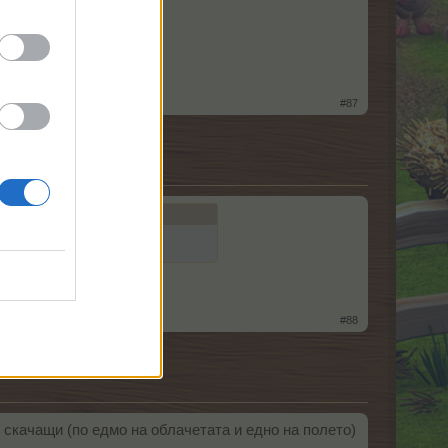
#87
на лични
#88
2 скачащи (по едмо на облачетата и едно на полето)