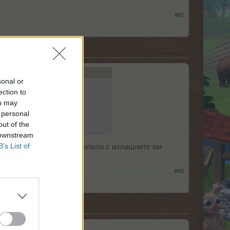
#85
sonal or
ection to
ou may
 следващия ПИТ ще бъдат
 personal
out of the
 downstream
B’s List of
ра последна. Бих се разделила с излишните ми
птичета.
#86
овече да пиши на лични