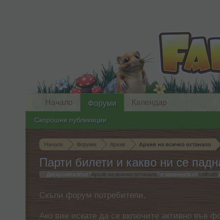
Начало
Календар
Форуми
Скорошни публикации
Начало
Форуми
Архив
Архив на всичко останало
Парти билети и какво ни се падн
Дискусията в/ъв "
Архив на всичко останало
" е започната от
tutifruti9
Скъпи форум потребители,
Ако вие искате да се включите активно във ф