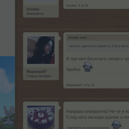
kosdas
,
4.11.15
kosdas
Анализатор
kosdas каза:
↑
всички цветя ги имам по 3 без вес
И при мен Веселата лилия е тру
бройка.
Мариана07
Старши болярин
Мариана07
,
4.11.15
Направо невероятно! Не че е ж
След като наскоро уцелих и п
цветята и плашилата.