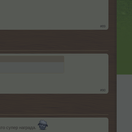
#89
#90
то супер награда.