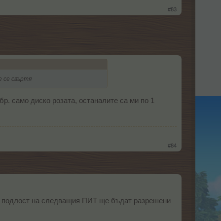
#83
е се свъртя
бр. само диско розата, останалите са ми по 1
#84
та подлост на следващия ПИТ ще бъдат разрешени