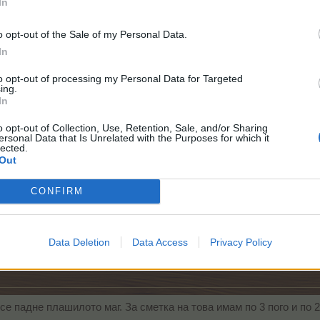
In
o opt-out of the Sale of my Personal Data.
In
to opt-out of processing my Personal Data for Targeted
ing.
In
o opt-out of Collection, Use, Retention, Sale, and/or Sharing
ersonal Data that Is Unrelated with the Purposes for which it
lected.
Out
 и не се пада , ако ги разрешат на пит може ли , който има повече да пиши 
CONFIRM
икът е същия), имаш една от мен.
Data Deletion
Data Access
Privacy Policy
 се падне плашилото маг. За сметка на това имам по 3 пого и по 