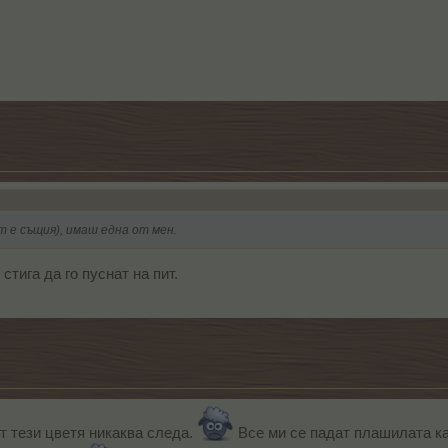
т е същия), имаш една от мен.
стига да го пуснат на пит.
от тези цветя никаква следа.
Все ми се падат плашилата ка