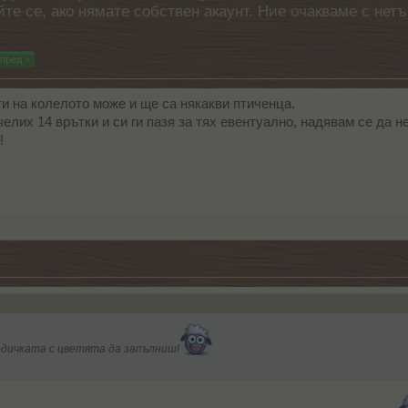
айте се, ако нямате собствен акаунт. Ние очакваме с н
пред >
 на колелото може и ще са някакви птиченца.
елих 14 врътки и си ги пазя за тях евентуално, надявам се да не
!
дичката с цветята да запълниш!