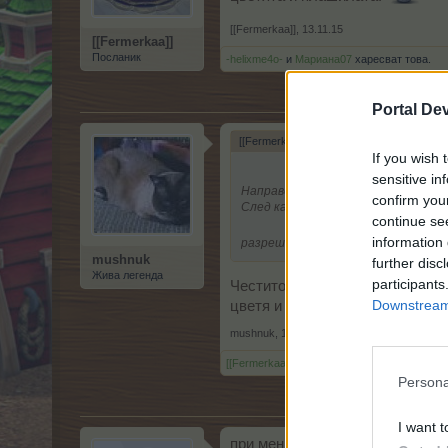
[[Fermerkaa]]
,
13.11.15
[[Fermerkaa]]
Посланик
-helixme4o-
и
Мариана07
харесват това.
Portal De
[[Fermerkaa]] каза:
↑
If you wish 
sensitive in
Направо невероятно! Не че е жизн
confirm you
След като наскоро уцелих и после
continue se
information 
разрешени цветята и плашилата
mushnuk
further disc
Жива легенда
participants
Честито ти, но не ми се вярва 
Downstream 
цветя и плашила с удоволствие
mushnuk
,
13.11.15
[[Fermerkaa]]
и
Мариана07
харесват това.
Persona
I want t
при мен веселата лилия не се п