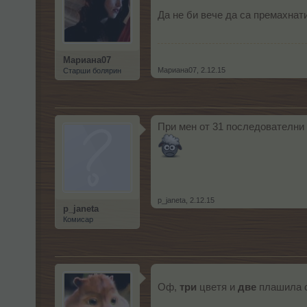
Да не би вече да са премахнати
Мариана07
Мариана07
,
2.12.15
Старши болярин
При мен от 31 последователни 
p_janeta
,
2.12.15
p_janeta
Комисар
Оф,
три
цветя и
две
плашила с