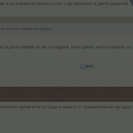
 и на всички останали успех и да напълнят и двете редички!
още ни едно немога да отцеля
ста дълго време не ми се падаха, нито цветя, нито плашила, а с
​
веселата лилия и не се пада и неще а от плашилата как па едно 