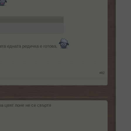
ега едната редичка е готова.
#82
за цвят поне не се свъртя