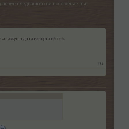
етърпение следващото ви посещение във
 се изкуша да ги извъртя ей тъй.
#81