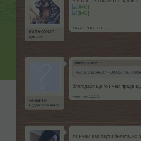
А иначе - ето какво се падаше:
KARAKONJO
,
30.11.15
KARAKONJO
Адмирал
mushnuk каза:
↑
Ако ги разрешат - драсни ми (никъ
благодаря ще го имам предвид, 
-мимито-
,
1.12.15
-мимито-
Подрастващ автор
Аз имам два парти билета, но 