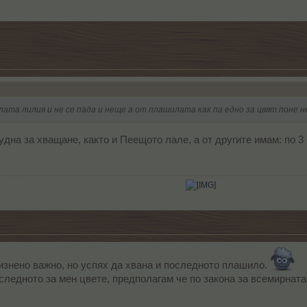
елата лилия и не се пада и неще а от плашилата как па едно за цвят поне н
дна за хващане, както и Пеещото лале, а от другите имам: по 3 
​
изнено важно, но успях да хвана и последното плашило.
оследното за мен цвете, предполагам че по закона за всемирна