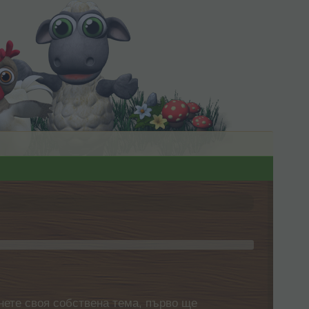
нете своя собствена тема, първо ще