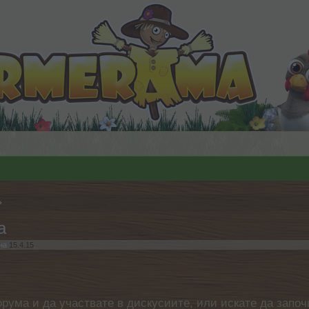
а
на
15.4.15
.
орума и да участвате в дискусиите, или искате да започ