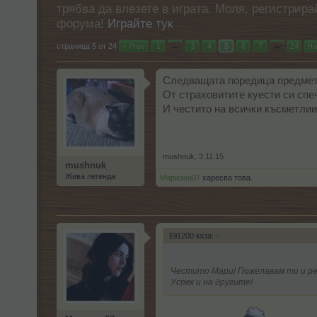
трябва да влезете в играта. Моля, регистрир
форума!
Играйте тук
страница 5 от 24
< Prev
1
←
3
4
5
6
7
→
24
На
Следващата поредица предмети
От страховитите куести си спеч
И честито на всички късметлии
mushnuk
,
3.11.15
mushnuk
Жива легенда
Мариана07
харесва това.
Eli1200 каза:
↑
Честито Мари! Пожелавам ти и ре
Успех и на другите!