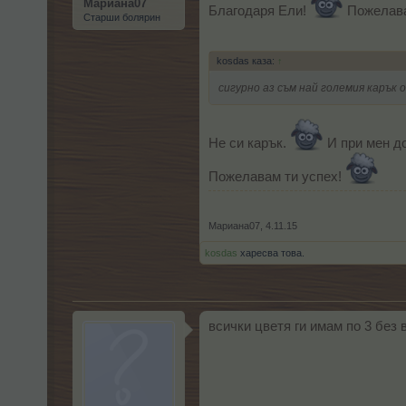
Мариана07
Благодаря Ели!
Пожелавам
Старши болярин
kosdas каза:
↑
сигурно аз съм най големия карък 
Не си карък.
И при мен до
Пожелавам ти успех!
Мариана07
,
4.11.15
kosdas
харесва това.
всички цветя ги имам по 3 без 