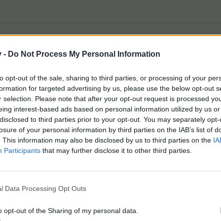
v -
Do Not Process My Personal Information
to opt-out of the sale, sharing to third parties, or processing of your per
formation for targeted advertising by us, please use the below opt-out s
ено важно, но успях да хвана и последното плашило.
r selection. Please note that after your opt-out request is processed y
дното за мен цвете, предполагам че по закона за всемирната подлост на
eing interest-based ads based on personal information utilized by us or
disclosed to third parties prior to your opt-out. You may separately opt-
.
losure of your personal information by third parties on the IAB’s list of
. This information may also be disclosed by us to third parties on the
IA
(както и за секвоите) да ги разрешат. Но все пак надеждата уми
Participants
that may further disclose it to other third parties.
. А следващата поредица на колелото може би ще е от някакви 
l Data Processing Opt Outs
o opt-out of the Sharing of my personal data.
ада и не се пада , ако ги разрешат на пит може ли , който има п