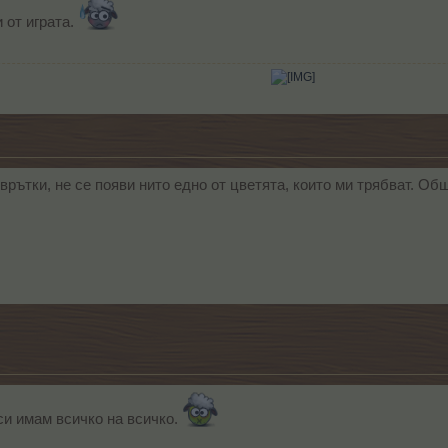
 от играта.
​
врътки, не се появи нито едно от цветята, които ми трябват. Об
и имам всичко на всичко.