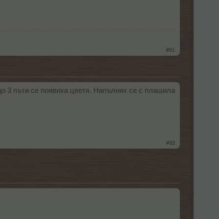
#91
що 3 пъти се появиха цветя. Напълних се с плашила
#92