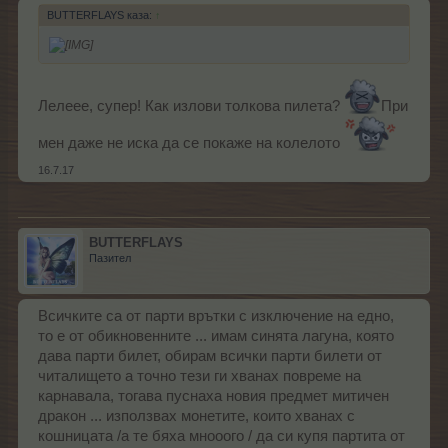
BUTTERFLAYS каза:
↑
Лелеее, супер! Как излови толкова пилета?
При
мен даже не иска да се покаже на колелото
16.7.17
BUTTERFLAYS
Пазител
Всичките са от парти врътки с изключение на едно,
то е от обикновенните ... имам синята лагуна, която
дава парти билет, обирам всички парти билети от
читалището а точно тези ги хванах повреме на
карнавала, тогава пуснаха новия предмет митичен
дракон ... използвах монетите, които хванах с
кошницата /а те бяха мнооого / да си купя партита от