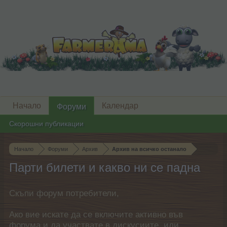
Начало
Календар
Форуми
Скорошни публикации
Начало
Форуми
Архив
Архив на всичко останало
Парти билети и какво ни се падна
Скъпи форум потребители,
Ако вие искате да се включите активно във
форума и да участвате в дискусиите, или