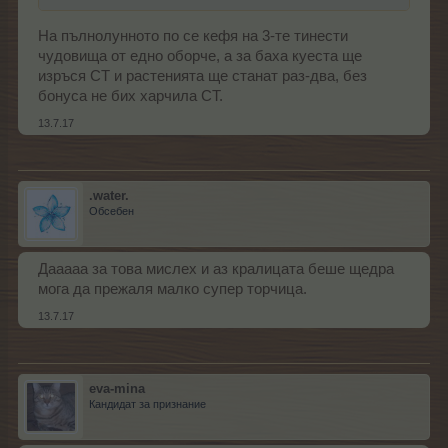
На пълнолунното по се кефя на 3-те тинести
чудовища от едно оборче, а за баха куеста ще
изръся СТ и растенията ще станат раз-два, без
бонуса не бих харчила СТ.
13.7.17
.water.
Обсебен
Дааааа за това мислех и аз кралицата беше щедра
мога да прежаля малко супер торчица.
13.7.17
eva-mina
Кандидат за признание