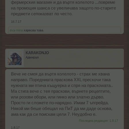
фермерския магазин и да въртя колелото ...повреме
на промоция шанса се увеличава защото по-старите
предмети сепоказват по често.
16.7.17
eva-mina
харесва това.
KARAKONJO
Адмирал
Вече не смея да въртя колелото - страх ме хвана
направо. Поредниата праскова XXL прескочи така
нужната ми птича къщуерка и спря на праскоwата..
Ма стига вече с тея праскови, върнете рецептите,
или розови обори, или гинко или златно дърво.
Просто ги сложете по-нарядко. Имам 7 ъпгрейда.
Някой ми беше обещал на ПиТ да ми даде основа,
ама как да си поискам цели 7. Неудобно е.
Последна редакция:
1.8.17
1.8.17