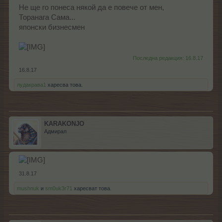
Не ще го понеса някой да е повече от мен,
Торанага Сама...
японски бизнесмен
Последна редакция:
16.8.17
16.8.17
лудакрава1
харесва това.
KARAKONJO
Адмирал
31.8.17
mushnuk
и
sm0uk3r71
харесват това.