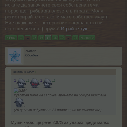
искате да започнете своя собствена тема,
първо ще трябва да влезете в играта. Моля,
регистрирайте се, ако нямате собствен акаунт.
Ние очакваме с нетърпение следващото ви
посещение във форума!
Играйте тук
< Prev
1
←
15
16
17
18
19
→
24
Напред >
.water.
Обсебен
mushnuk каза:
↑
Куестът може да започва, времето на бонуса тиктака
.
(20 врътки издухах от 23 налични, но не съжалявам.)
Муши какво ще рече 200% аз ударих преди малко