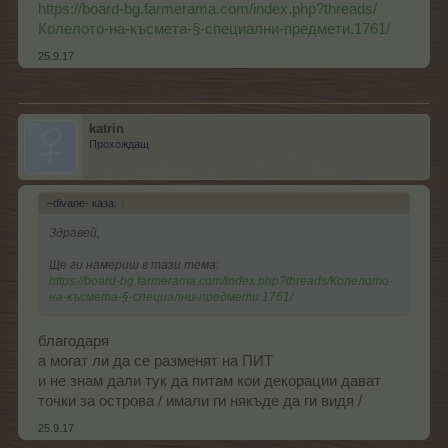
https://board-bg.farmerama.com/index.php?threads/
Колелото-на-късмета-§-специални-предмети.1761/
25.9.17
katrin
Прохождащ
–divane- каза:
↑
Здравей,
Ще ги намериш в тази тема:
https://board-bg.farmerama.com/index.php?threads/Колелото-
на-късмета-§-специални-предмети.1761/
благодаря
а могат ли да се разменят на ПИТ
и не знам дали тук да питам кои декорации дават
точки за острова / имали ги някъде да ги видя /
25.9.17