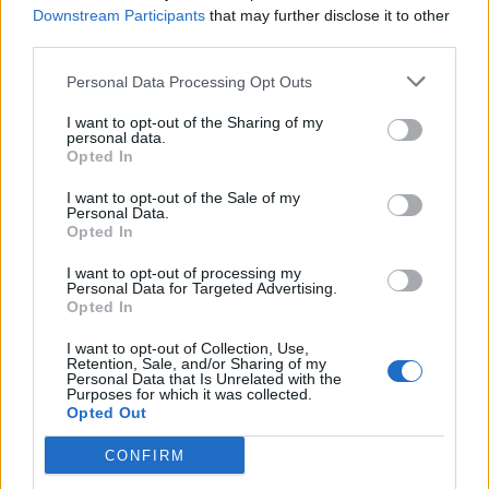
Downstream Participants
that may further disclose it to other
third parties.
БашФермер
Генерал
Personal Data Processing Opt Outs
30 билета бяха нужни за да целна пегаса, но пък
I want to opt-out of the Sharing of my
personal data.
взех дота други хубави неща и ми се падна 100%
Opted In
плевня за 24ч
Нещата на лунния куест вече са готови и се мелят в
I want to opt-out of the Sale of my
мелницата, но пък ще ми дойде добре да си набавя
Personal Data.
бройки от останалите растения от пълнолунието.
Opted In
11.8.17
I want to opt-out of processing my
Personal Data for Targeted Advertising.
Opted In
The.Farm
I want to opt-out of Collection, Use,
Болярин
Retention, Sale, and/or Sharing of my
Personal Data that Is Unrelated with the
Purposes for which it was collected.
Opted Out
Мухаха, мистър Пинки е величайший злодей, муха...
мухахаха... мухахахахаха
CONFIRM