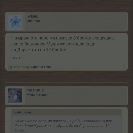
.water.
Обсебен
На мрачното поле ми показва 8 бройки ехааааааа
супер благодаря Муши жива и здрава да
си.Дърветата по 12 бройки.
13.7.17
[[Fermerkaa]]
харесва това.
mushnuk
Жива легенда
.water. каза:
↑
На мрачното поле ми показва 8 бройки ехааааааа супер
благодаря Муши жива и здрава да си.Дърветата по 12
бройки.