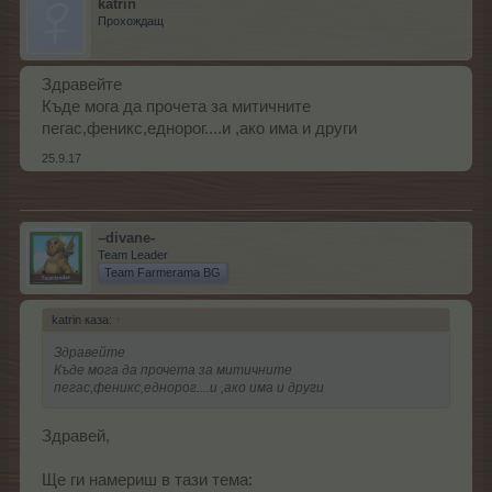
katrin
Прохождащ
Здравейте
Къде мога да прочета за митичните
пегас,феникс,еднорог....и ,ако има и други
25.9.17
–divane-
Team Leader
Team Farmerama BG
katrin каза:
↑
Здравейте
Къде мога да прочета за митичните
пегас,феникс,еднорог....и ,ако има и други
Здравей,
Ще ги намериш в тази тема: