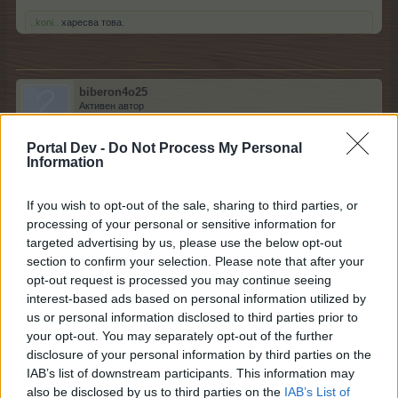
..koni..
харесва това.
biberon4o25
Активен автор
Portal Dev -
Do Not Process My Personal
KARAKONJO каза:
↑
Information
Вече не смея да въртя колеото - страх ме хваа направо.
Поредниата праскова XXLпрескочи така нужната ми
If you wish to opt-out of the sale, sharing to third parties, or
птича къщуерка и спря на прасквоата.. Ма стига вече с
processing of your personal or sensitive information for
тея праскови, върнете рецептите, или розови обори, или
гинко или златно дърво. Просто ги сложете по-нарядко.
targeted advertising by us, please use the below opt-out
Имам 7 ъпгрейда. Някой ми беше обещал на ПиТ да ми даде
section to confirm your selection. Please note that after your
основа, ама как да си поискам цели 7. Неудобно е.
opt-out request is processed you may continue seeing
interest-based ads based on personal information utilized by
драсни на пит едно лично имаш 7 основи
us or personal information disclosed to third parties prior to
1.8.17
your opt-out. You may separately opt-out of the further
disclosure of your personal information by third parties on the
.water.
харесва това.
IAB’s list of downstream participants. This information may
also be disclosed by us to third parties on the
IAB’s List of