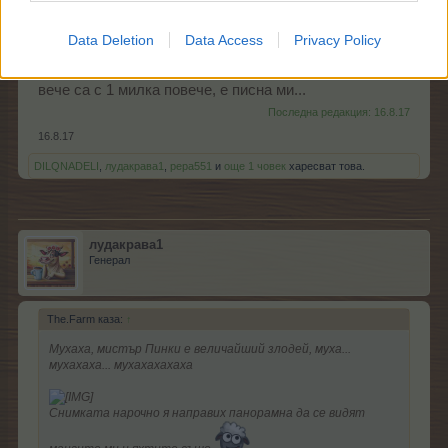
Снимката нарочно я направих панорамна да се видят
Data Deletion
Data Access
Privacy Policy
мангите ми и яхтите също
П.п. По дяволите, пак ще трябва да я обновявам,
вече са с 1 милка повече, е писна ми...
Последна редакция:
16.8.17
16.8.17
DILQNADELI
,
лудакрава1
,
pepa551
и
още 1 човек
харесват това.
лудакрава1
Генерал
The.Farm каза:
↑
Мухаха, мистър Пинки е величайший злодей, муха...
мухахаха... мухахахахаха
Снимката нарочно я направих панорамна да се видят