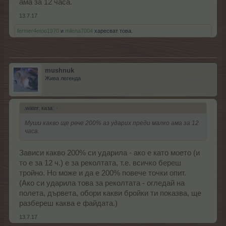
ама за 12 часа.
13.7.17
fermer4etoo1970
и
milena7004
харесват това.
mushnuk
Жива легенда
.water. каза:
↑
Муши какво ще рече 200% аз ударих преди малко ама за 12
часа.
Зависи какво 200% си ударила - ако е като моето (и
то е за 12 ч.) е за реколтата, т.е. всичко береш
тройно. Но може и да е 200% повече точки опит.
(Ако си ударила това за реколтата - огледай на
полета, дървета, обори какви бройки ти показва, ще
разбереш каква е файдата.)
13.7.17