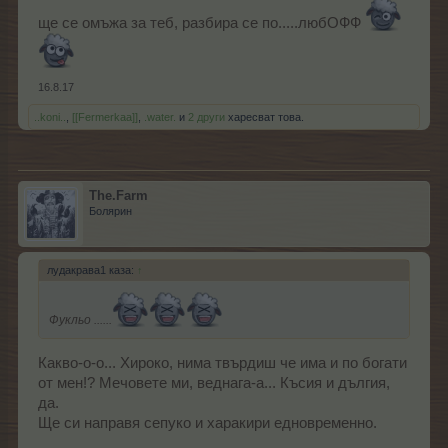
ще се омъжа за теб, разбира се по.....любOФФ
16.8.17
..koni..
,
[[Fermerkaa]]
,
.water.
и
2 други
харесват това.
The.Farm
Болярин
лудакрава1 каза:
↑
Фукльо ......
Какво-о-о... Хироко, нима твърдиш че има и по богати
от мен!? Мечовете ми, веднага-а... Късия и дългия,
да.
Ще си направя сепуко и харакири едновременно.