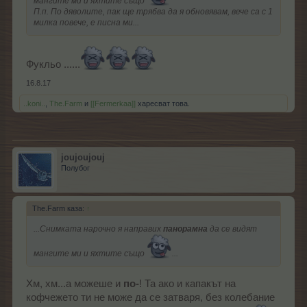
мангите ми и яхтите също
П.п. По дяволите, пак ще трябва да я обновявам, вече са с 1
милка повече, е писна ми...
Фукльо ......
16.8.17
..koni..
,
The.Farm
и
[[Fermerkaa]]
харесват това.
joujoujouj
Полубог
The.Farm каза:
↑
...Снимката нарочно я направих
панорамна
да се видят
мангите ми и яхтите също
...
Хм, хм...а можеше и
по-
! Та ако и капакът на
кофчежето ти не може да се затваря, без колебание