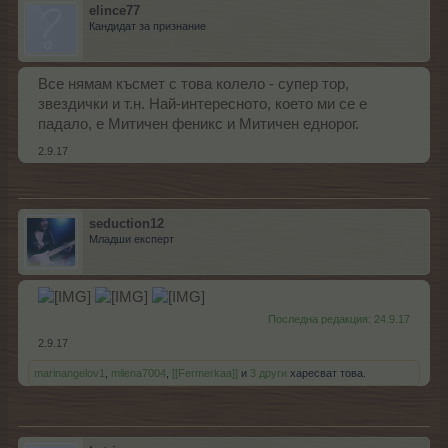
elince77
Кандидат за признание
Все нямам късмет с това колело - супер тор,
звездички и т.н. Най-интересното, което ми се е
падало, е Митичен феникс и Митичен еднорог.
2.9.17
seduction12
Младши експерт
Последна редакция:
24.9.17
2.9.17
marinangelov1
,
milena7004
,
[[Fermerkaa]]
и
3 други
харесват това.