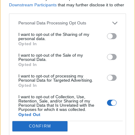
15.4.15
Downstream Participants
that may further disclose it to other
third parties.
Personal Data Processing Opt Outs
Styx
Guest
I want to opt-out of the Sharing of my
personal data.
Opted In
krassimira каза:
↑
I want to opt-out of the Sale of my
Personal Data.
Какво му е специалното на това плашило?
Opted In
I want to opt-out of processing my
предполагам това, че дава 500 ТрТо на 10:00 ч.
Personal Data for Targeted Advertising.
17.4.15
Opted In
I want to opt-out of Collection, Use,
Retention, Sale, and/or Sharing of my
Personal Data that Is Unrelated with the
черешка
Purposes for which it was collected.
Старши болярин
Opted Out
CONFIRM
От парти билетите от куеста Творци във фермата ми
се паднаха следните неща: плашило пират, което