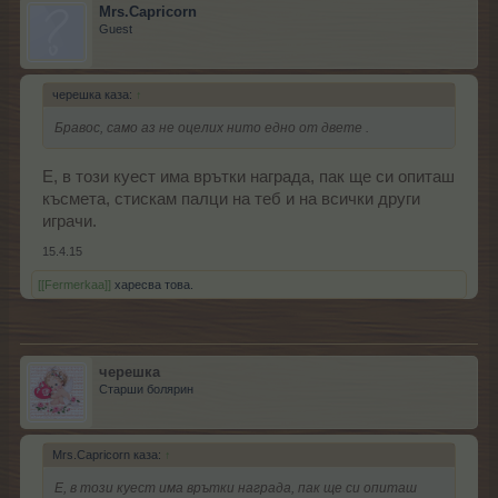
Mrs.Capricorn
Guest
черешка каза:
↑
Бравос, само аз не оцелих нито едно от двете .
Е, в този куест има врътки награда, пак ще си опиташ
късмета, стискам палци на теб и на всички други
играчи.
15.4.15
[[Fermerkaa]]
харесва това.
черешка
Старши болярин
Mrs.Capricorn каза:
↑
Е, в този куест има врътки награда, пак ще си опиташ