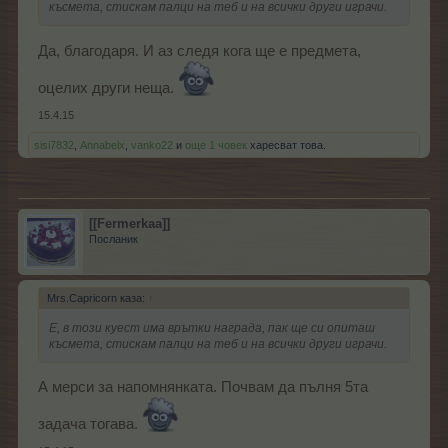
късмета, стискам палци на теб и на всички други играчи.
Да, благодаря. И аз следя кога ще е предмета,
оцелих други неща.
15.4.15
sisi7832
,
Annabelx
,
vanko22
и
още 1 човек
харесват това.
[[Fermerkaa]]
Посланик
Mrs.Capricorn каза:
↑
Е, в този куест има врътки награда, пак ще си опиташ
късмета, стискам палци на теб и на всички други играчи.
А мерси за напомнянката. Почвам да пълня 5та
задача тогава.