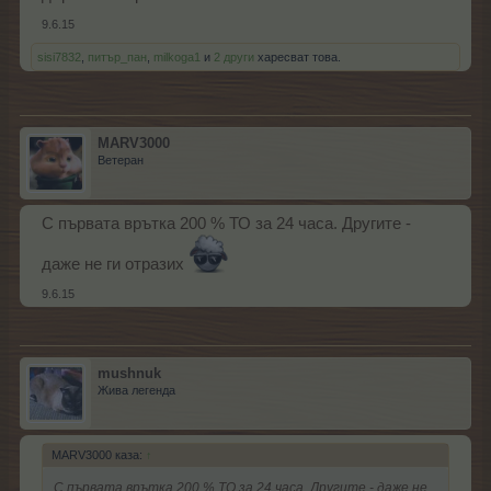
9.6.15
sisi7832
,
питър_пан
,
milkoga1
и
2 други
харесват това.
MARV3000
Ветеран
С първата врътка 200 % ТО за 24 часа. Другите -
даже не ги отразих
9.6.15
mushnuk
Жива легенда
MARV3000 каза:
↑
С първата врътка 200 % ТО за 24 часа. Другите - даже не