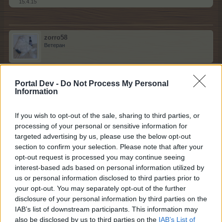
15.4.15
zorro58
Ветеран
на колко време се сменят наградите от колелото,
Portal Dev -
Do Not Process My Personal
някой знае ли
Information
15.4.15
If you wish to opt-out of the sale, sharing to third parties, or
processing of your personal or sensitive information for
lekence
targeted advertising by us, please use the below opt-out
Активен автор
section to confirm your selection. Please note that after your
opt-out request is processed you may continue seeing
interest-based ads based on personal information utilized by
zorro58 каза:
↑
us or personal information disclosed to third parties prior to
на колко време се сменят наградите от колелото, някой
your opt-out. You may separately opt-out of the further
знае ли
disclosure of your personal information by third parties on the
IAB’s list of downstream participants. This information may
на 8ч.
also be disclosed by us to third parties on the
IAB’s List of