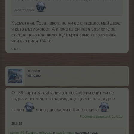
ги отразих
Късметлия. Това никога не ми се е падало, май даже
и като възможност. А иначе аз си пазя врътките за
следващото плашило, ще въртя само като го видя
или ако видя +% то.
9.6.15
-niksan-
Господар
От 38 парти завъртания ,от последния опит ми се
падна и последното зареждащо цвете,сега реда е
пълен
явно днеска ми е бил късмета
Последна редакция:
15.6.15
15.6.15
sladost89
,
Галфон
,
milkoga1
и
още 1 човек
харесват това.