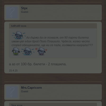
Styx
Guest
tutifruti9 каза:
↑
Аз държа да се похваля, от 90 парти билета
имам цял един брой Пого Плашило. Чудя се, колко често
според обещанието, ще ни се пада, голямата награда???
а аз от 100 бр. билети - 2 плашила.
15.4.15
Mrs.Capricorn
Guest
Styx каза:
↑