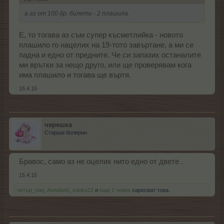
а аз от 100 бр. билети - 2 плашила.
Е, то тогава аз съм супер късметлийка - новото
плашило го нацелих на 19-тото завъртане, а ми се
падна и едно от предните. Че си запазих останалите
ми врътки за нещо друго, или ще проверявам кога
има плашило и тогава ще въртя.
15.4.15
черешка
Старши болярин
Бравос, само аз не оцелих нито едно от двете .
15.4.15
питър_пан
,
Annabelx
,
vanko22
и
още 1 човек
харесват това.