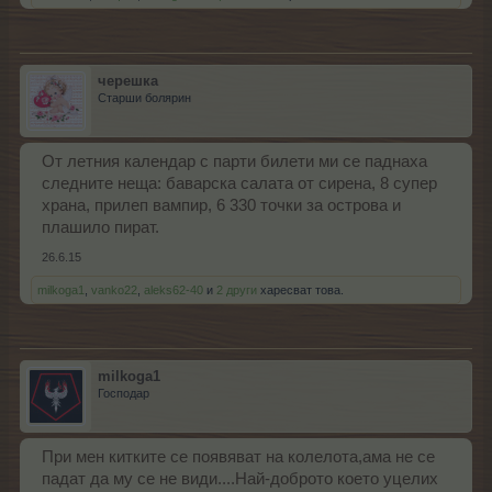
черешка
Старши болярин
От летния календар с парти билети ми се паднаха
следните неща: баварска салата от сирена, 8 супер
храна, прилеп вампир, 6 330 точки за острова и
плашило пират.
26.6.15
milkoga1
,
vanko22
,
aleks62-40
и
2 други
харесват това.
milkoga1
Господар
При мен китките се появяват на колелота,ама не се
падат да му се не види....Най-доброто което уцелих