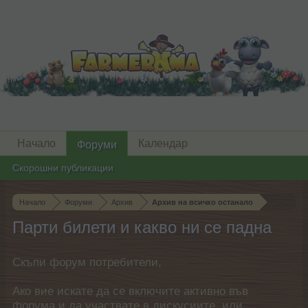
Начало
Календар
Форуми
Скорошни публикации
Начало
Форуми
Архив
Архив на всичко останало
Парти билети и какво ни се падна
Скъпи форум потребители,
Ако вие искате да се включите активно във
форума и да участвате в дискусиите, или