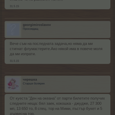
31.5.15
georgimiroslavov
Прохождащ
Вече съм на последната задача,но няма да ми
стигнат флумастерите.Ако някой има в повече моля
да ми изпрати.
31.5.15
черешка
Старши болярин
От куеста "Ден на океана" от парти билетите получих
следните неща: бял заек, кокошка - джудже, 27 300
мп, 13 650 то, 8 спец. тор на Мими, пъстър букет и 5
дървесна тор.