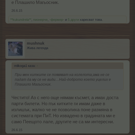
е Плашило Магьосник.
26.6.15
**kukundrela**
,
пионерче
,
-фермер-
и
5 други
харесват това.
mushnuk
Жива легенда
milkoga1 каза:
↑
При мен китките се появяват на колелота,ама не се
падат да му се не види....Най-доброто което уцелих е
Плашило Магьосник.
Честито! Аз с него още нямам късмет, а имах доста
парти билети. Но пък китките ги имам даже в
излишък, жалко че не позволиха поне размяна в
системата при ПиТ. Но извадено в градината ми е
само Пеещото лале, другите не са ми интересни.
26.6.15