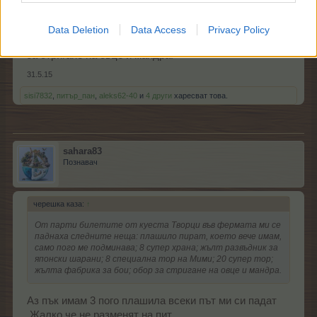
вече имам, само пого ме подминава; 8 супер храна;
жълт развъдник за японски шарани; 8 специална тор
Data Deletion
Data Access
Privacy Policy
на Мими; 20 супер тор; жълта фабрика за бои; обор
за стригане на овце и мандра.
31.5.15
sisi7832
,
питър_пан
,
aleks62-40
и
4 други
харесват това.
sahara83
Познавач
черешка каза:
↑
От парти билетите от куеста Творци във фермата ми се
паднаха следните неща: плашило пират, което вече имам,
само пого ме подминава; 8 супер храна; жълт развъдник за
японски шарани; 8 специална тор на Мими; 20 супер тор;
жълта фабрика за бои; обор за стригане на овце и мандра.
Аз пък имам 3 пого плашила всеки път ми си падат
.Жалко че не разменят на пит.