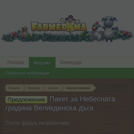
Начало
Календар
Форуми
Скорошни публикации
Начало
Форуми
Архив
Архив новини
Пакет за Небесната
Предложение
градина Великденска дъга
Скъпи форум потребители,