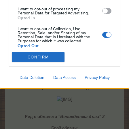
Ред с облачета
"Великденска дъга
" 1
I want to opt-out of processing my
Personal Data for Targeted Advertising.
Opted In
Брой облаци:
- размер 1*1 - 2 облак
I want to opt-out of Collection, Use,
- размер 1*2 - 2 облака
Retention, Sale, and/or Sharing of my
- размер 2*2 - 1 облак
Personal Data that Is Unrelated with the
Purposes for which it was collected.
Opted Out
Бонусът, който ще можете да получите при
активиране на реда е:
CONFIRM
2
Изобилие от практични стоки
2
Изобилие от практични стоки II
1 ЯМЧ
Data Deletion
Data Access
Privacy Policy
Повторно активиране - след 42 ч.
Ред с облачета
"
Великденска дъга
" 2
Брой облаци: