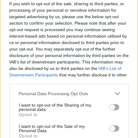
If you wish to opt-out of the sale, sharing to third parties, or
processing of your personal or sensitive information for
targeted advertising by us, please use the below opt-out
Предложението ще намерите в Новините, таймера
section to confirm your selection. Please note that after your
със събитията или направо в Небесната градина
opt-out request is processed you may continue seeing
(ще проблясва самия ред/облак в Небесната
interest-based ads based on personal information utilized by
градина).
us or personal information disclosed to third parties prior to
Пакетът с редове е достъпен за закупуване чрез
your opt-out. You may separately opt-out of the further
всички методи на плащане (в евро) с изключение на
disclosure of your personal information by third parties on the
смс.
IAB’s list of downstream participants. This information may
also be disclosed by us to third parties on the
IAB’s List of
Пакет
"Великденска дъга"
Downstream Participants
that may further disclose it to other
Цена 3,79 €
third parties.
Personal Data Processing Opt Outs
Пакетът включва 2 Редa в Небесната градина.
I want to opt-out of the Sharing of my
На редовете се поставят произволно избрани
personal data.
Opted In
предмети.
Цената е по предварителни данни от тестове!
I want to opt-out of the Sale of my
Personal Data.
Opted In