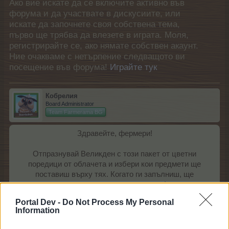
Ако вие искате да се включите активно във
форума и да участвате в дискусиите, или
искате да започнете своя собствена тема,
първо ще трябва да влезете в играта. Моля,
регистрирайте се, ако нямате собствен акаунт.
Ние очакваме с нетърпение следващото ви
посещение във форума!
Играйте тук
Кобрелия
Board Administrator
Team Farmerama BG
Здравейте, фермери!
Отпразнувай Великден с този пакет от цветни
поредици от облачета и избери кои предмети ще
поставиш върху тях. Когато ги запълниш, ще
получиш специални награди!
Portal Dev -
Do Not Process My Personal
Information
Начало: 18 април 2019 г. в 15:00 ч.
Край: 22
април
2019 г. в 15:00 ч.