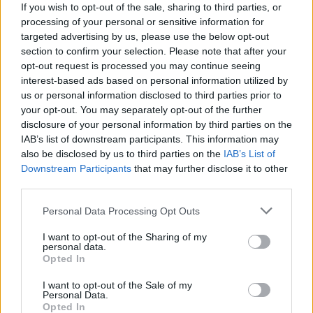
If you wish to opt-out of the sale, sharing to third parties, or
processing of your personal or sensitive information for
pineapple87
targeted advertising by us, please use the below opt-out
Майстор
section to confirm your selection. Please note that after your
opt-out request is processed you may continue seeing
interest-based ads based on personal information utilized by
Нека посъбудим малко темата.
us or personal information disclosed to third parties prior to
28.6.20
your opt-out. You may separately opt-out of the further
disclosure of your personal information by third parties on the
.TAINNA.
харесва това.
IAB’s list of downstream participants. This information may
also be disclosed by us to third parties on the
IAB’s List of
Downstream Participants
that may further disclose it to other
–divane-
third parties.
Team Leader
Team Farmerama BG
Personal Data Processing Opt Outs
I want to opt-out of the Sharing of my
02.2011 с малки прекъсвания
personal data.
Opted In
28.6.20
pineapple87
и
.TAINNA.
харесват това.
I want to opt-out of the Sale of my
Personal Data.
Opted In