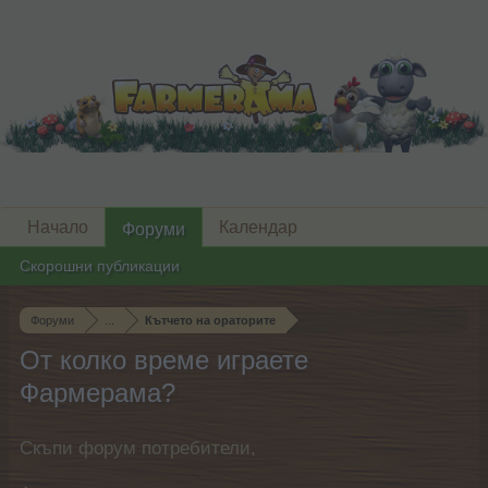
Начало
Календар
Форуми
Скорошни публикации
Форуми
...
Кътчето на ораторите
От колко време играете
Фармерама?
Скъпи форум потребители,