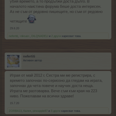
убия времето, а то продължи доста дълго. В
началото наистина форума беше доста интересен.
Аз не съм от редовно пишещите, но съм от редовно
четящите
29.6.20
nefertiti
,
-niksan-
,
DILQNADELI
и
2 други
харесват това.
nefertiti
Активен автор
Играя от май 2012 г. Сестра ми ме регистрира, с
времето започнах по-сериозно да гледам на играта,
започнах да чета повече и научих доста неща.
Играта ме разтоварва. Вече съм към края на 223
ниво. Пожелавам на всички здраве!
15.7.20
ZORBA13
,
Калея
,
pineapple87
и
3 други
харесват това.