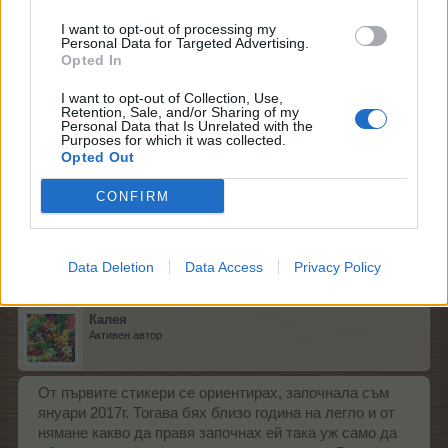
I want to opt-out of processing my
.TAINNA.
Personal Data for Targeted Advertising.
Жива легенда
Opted In
I want to opt-out of Collection, Use,
Исках да видя кога съм започнала, но не намирам
Retention, Sale, and/or Sharing of my
Personal Data that Is Unrelated with the
мястото. До колкото си спомням беше май или юни
Purposes for which it was collected.
Opted Out
2010 Имам прекъсвания, но пак се връщам
Последна редакция:
28.6.20
CONFIRM
28.6.20
-niksan-
,
Калея
,
pineapple87
и
още 1 човек
харесват това.
Data Deletion
Data Access
Privacy Policy
Калея
Активен автор
От първите стикери се ориентирах, започнала съм
януари 2017г. Тогава бях близо година на легло и от
нямане какво да правя започнах ей така уж само да