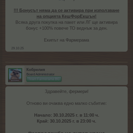
!!! Бонусът няма да се активира при използване
на опцията КешФорЕкшън!
Всяка друга покупка на пакет или ЛГ ще активира
бонус +100% повече ТО веднъж за ден.​
Екипът на Фармерама​
29.10.25
Кобрелия
Board Administrator
Team Farmerama BG
Здравейте, фермери!
Отново ви очаква едно малко събитие:
Начало: 30.10.2025 г. в 11:00 ч.
Край: 30.10.2025 г. в 23:00 ч.