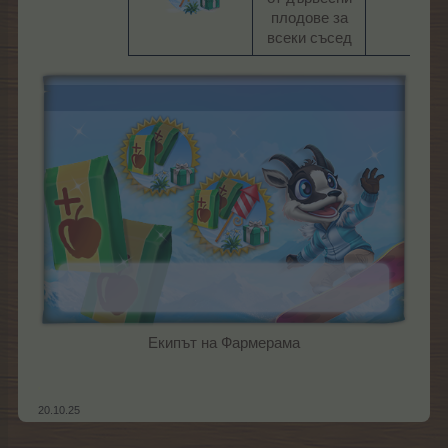
плодове за
всеки съсед​
Екипът на Фармерама​
,
20.10.25