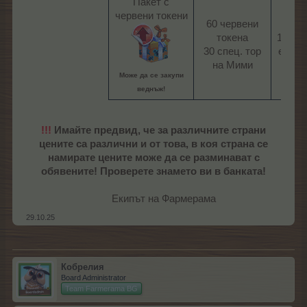
Пакет с
червени токени
60 червени
токена
14,99
30 спец. тор
евро​
на Мими​
Може да се закупи
веднъж!
!!!
Имайте предвид, че за различните страни
цените са различни и от това, в коя страна се
намирате цените може да се разминават с
обявените! Проверете знамето ви в банката!
Екипът на Фармерама​
29.10.25
Кобрелия
Board Administrator
Team Farmerama BG