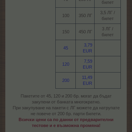
билет​
3,5 ЛГ /
100​
350 ЛГ​
билет​
3 ЛГ /
150​
450 ЛГ​
билет​
3,79
45
.
EUR
7,59
120
.
EUR
11,49
200
.
EUR
Пакетите от 45, 120 и 200 бр. могат да бъдат
закупени от банката многократно.
При закупуване на пакети с ЛГ можете да натрупате
не повече от 200 бр. парти билети.
Всички цени са по данни от предварителни
тестове и е възможна промяна!