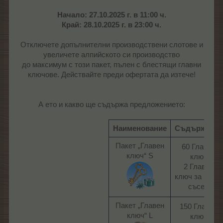
Начало: 27.10.2025 г. в 11:00 ч.
Край: 28.10.2025 г. в 23:00 ч.
Отключете допълнителни производствени слотове и
увеличете алпийското си производство
до максимум с този пакет, пълен с блестящи главни
ключове. Действайте преди офертата да изтече!
А ето и какво ще съдържа предложението:
Наименование
Съдържание
Пакет „Главен
60 Главен
ключ“ S
ключ
2 Главен
ключ за всеки
съсед​
Пакет „Главен
150 Главен
ключ“ L
ключ