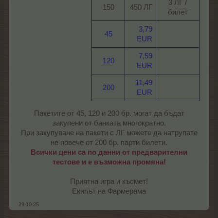
3 ЛГ /
150​
450 ЛГ​
билет​
3,79
45
.
EUR
7,59
120
.
EUR
11,49
200
.
EUR
Пакетите от 45, 120 и 200 бр. могат да бъдат
закупени от банката многократно.
При закупуване на пакети с ЛГ можете да натрупате
не повече от 200 бр. парти билети.
Всички цени са по данни от предварителни
тестове и е възможна промяна!
Приятна игра и късмет!
Екипът на Фармерама​
29.10.25