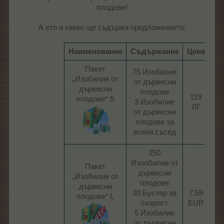
плодове!
А ето и какво ще съдържа предложението:
Наименование
Съдържание
Цена
Пакет
75 Изобилие
„Изобилие от
от дървесни
дървесни
плодове
119
плодове“ S
3 Изобилие
ЛГ​
от дървесни
плодове за
всеки съсед​
250
Изообилие от
Пакет
дървесни
„Изобилие от
плодове
дървесни
30 Бустер за
7,59
плодове“ L
скорост
EUR​
5 Изобилие
от дървесни