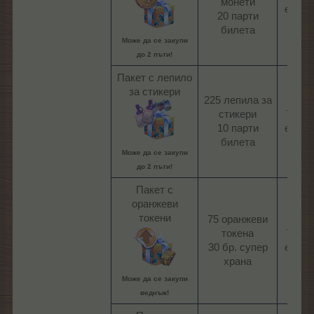
монети
евро​
20 парти
билета​
Може да се закупи
до 2 пъти
!
Пакет с лепило
за стикери
225 лепила за
стикери
7,59
10 парти
евро​
билета​
Може да се закупи
до 2 пъти!
Пакет с
оранжеви
токени
75 оранжеви
токена
7,59
30 бр. супер
евро​
храна​
Може да се закупи
веднъж!