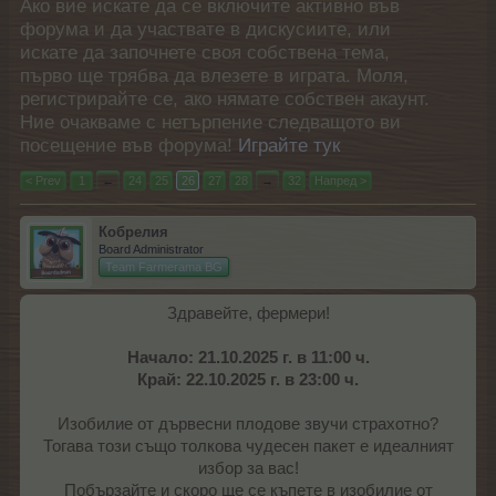
Ако вие искате да се включите активно във
форума и да участвате в дискусиите, или
искате да започнете своя собствена тема,
първо ще трябва да влезете в играта. Моля,
регистрирайте се, ако нямате собствен акаунт.
Ние очакваме с нетърпение следващото ви
посещение във форума!
Играйте тук
< Prev
1
←
24
25
26
27
28
→
32
Напред >
Кобрелия
Board Administrator
Team Farmerama BG
Здравейте, фермери!
Начало: 21.10.2025 г. в 11:00 ч.
Край: 22.10.2025 г. в 23:00 ч.
Изобилие от дървесни плодове звучи страхотно?
Тогава този също толкова чудесен пакет е идеалният
избор за вас!
Побързайте и скоро ще се къпете в изобилие от