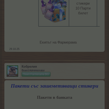
стикери
80
10 Парти
ЛГ​
билет​
Екипът на Фармерама​
29.10.25
Кобрелия
Board Administrator
Team Farmerama BG
Пакети със зашеметяващи стикери
Пакети в банката