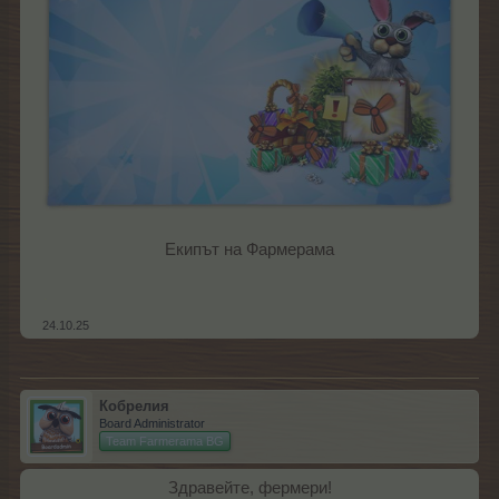
Екипът на Фармерама​
.
24.10.25
Кобрелия
Board Administrator
Team Farmerama BG
Здравейте, фермери!