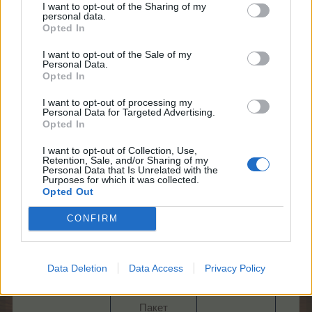
I want to opt-out of the Sharing of my
personal data.
Opted In
mushnu4ka
S-Moderator
I want to opt-out of the Sale of my
Team Farmerama BG
Personal Data.
Opted In
Здравейте, фермери!
I want to opt-out of processing my
Personal Data for Targeted Advertising.
Opted In
Начало: 28.10.2025 г. в 11:00 ч.
Край: 29.10.2025 г. в 23:00 ч.
I want to opt-out of Collection, Use,
Retention, Sale, and/or Sharing of my
Насладете се на спестяванията и вземете този
Personal Data that Is Unrelated with the
Purposes for which it was collected.
фантастичен пакет за всички ваши нужди, свързани
Opted Out
с „Изравни-растение“.
Действайте сега и превърнете долината на
CONFIRM
еделвайсите в красива градина!
А ето и какво ще съдържа предложението:
Data Deletion
Data Access
Privacy Policy
Наименование
Съдържание
Цена
Пакет