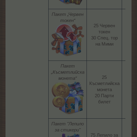
Пакет „Червен
токен“
25 Червен
токен
170
30 Спец. тор
ЛГ​
на Мими​
Пакет
„Късметлийска
25
монета“
Късметлийска
170
монета
ЛГ​
20 Парти
билет​
Пакет "Лепило
за стикери"
75 Лепило за