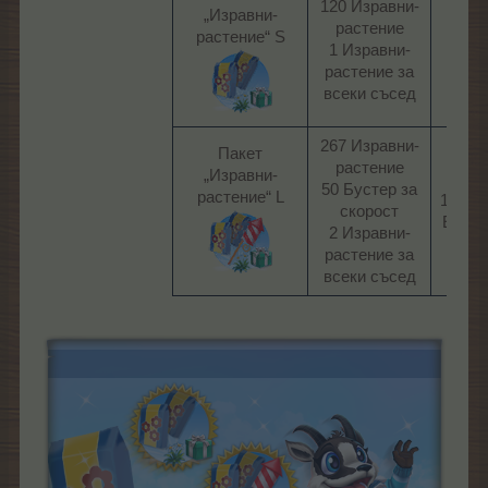
120 Изравни-
„Изравни-
растение
растение“ S
249
1 Изравни-
ЛГ​
растение за
всеки съсед​
267 Изравни-
Пакет
растение
„Изравни-
50 Бустер за
растение“ L
11,49
скорост
EUR​
2 Изравни-
растение за
всеки съсед​