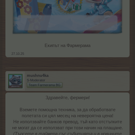
Екипът на Фармерама​
27.10.25
mushnu4ka
S-Moderator
Team Farmerama BG
Здравейте, фермери!
Вземете помощна техника, за да обработвате
полетата си цял месец на невероятна цена!
Не използвайте банков превод, тъй като отстъпките
не могат да се използват при този начин на плащане.
(Търсете в таймера със събитията и в новините