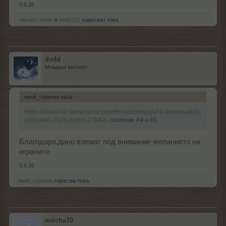
5.6.26
-niksan-
,
dvdd
и
stefi1121
харесват това.
dvdd
Младши експерт
змей_горянин каза:
↑
https://board-hu.farmerama.com/threads/megújul-a-farmmunkás-
előfizetés-2026-június.27942/
, постове #4 и #5.
Благодаря,дано вземат под внимание желанието на
играчите.
5.6.26
змей_горянин
харесва това.
milcha70