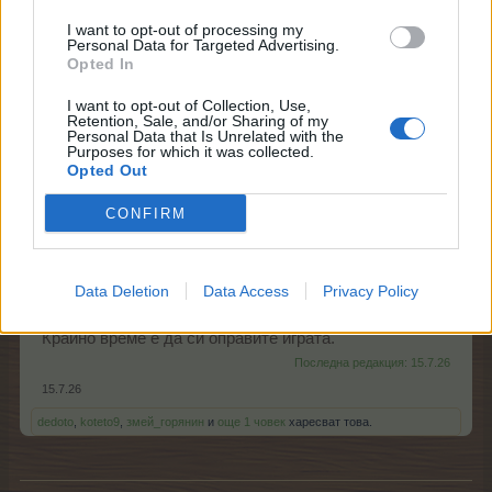
нахалството и неудобството.
I want to opt-out of processing my
Personal Data for Targeted Advertising.
10.7.26
Opted In
.water.
и
koteto9
харесват това.
I want to opt-out of Collection, Use,
Retention, Sale, and/or Sharing of my
Personal Data that Is Unrelated with the
Purposes for which it was collected.
Opted Out
-niksan-
Господар
CONFIRM
Тази сутрин за да преминеш от едно поле в другд е
някъкав кошмар,за всяко поле да се влезни и да
Data Deletion
Data Access
Privacy Policy
обереш трябваше да се влиза наново в играта.25
минути не можеш да обереш фермата .
Крайно време е да си оправите играта.
Последна редакция:
15.7.26
15.7.26
dedoto
,
koteto9
,
змей_горянин
и
още 1 човек
харесват това.