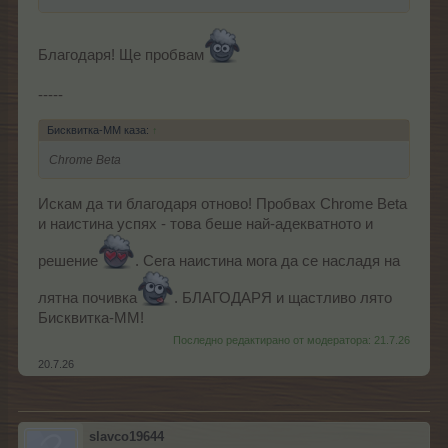
Благодаря! Ще пробвам
-----
Бисквитка-ММ каза:
↑
Chrome Beta
Искам да ти благодаря отново! Пробвах Chrome Beta
и наистина успях - това беше най-адекватното и
решение
. Сега наистина мога да се насладя на
лятна почивка
. БЛАГОДАРЯ и щастливо лято
Бисквитка-ММ!
Последно редактирано от модератора:
21.7.26
20.7.26
slavco19644