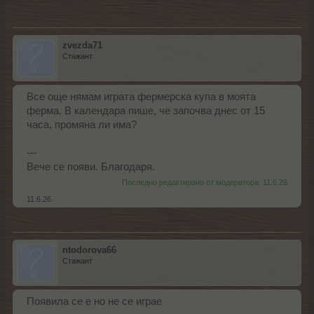
zvezda71
Стажант
Все още нямам играта фермерска купа в моята
ферма. В календара пише, че започва днес от 15
часа, промяна ли има?
---
Вече се появи. Благодаря.
Последно редактирано от модератора:
11.6.26
11.6.26
ntodorova66
Стажант
Появила се е но не се играе