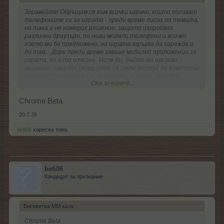
Здравейте! Обръщам се към всички играчи, които ползват
телефоните си за играта - преди време писах по темата,
но така и не намерих решение, защото изпробвах
различни браузъри, по-нови модели телефони и всичко
което ми бе предложено, но играта тръгва да зарежда и
до там....Дори преди време имаше мобилно приложение за
играта, но и то изчезна. Миля Ви, дайте ми някакво
решение, защото скоро няма да имам достъп до компютър
за известно време и ще се наложи да играя само през
Click to expand...
телефона!
Chrome Beta
20.7.26
beti06
харесва това.
beti06
Кандидат за признание
Бисквитка-ММ каза:
↑
Chrome Beta