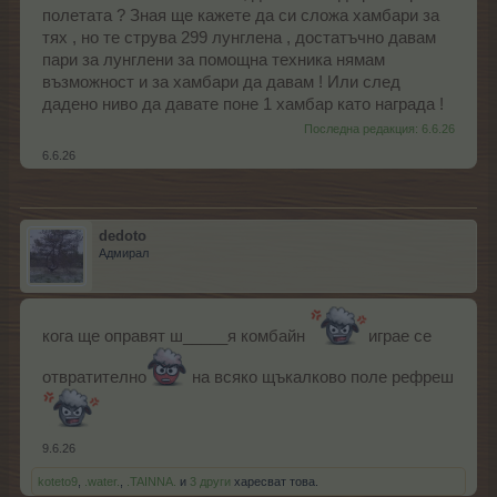
полетата ? Зная ще кажете да си сложа хамбари за
тях , но те струва 299 лунглена , достатъчно давам
пари за лунглени за помощна техника нямам
възможност и за хамбари да давам ! Или след
дадено ниво да давате поне 1 хамбар като награда !
Последна редакция:
6.6.26
6.6.26
dedoto
Адмирал
кога ще оправят ш_____я комбайн
играе се
отвратително
на всяко щъкалково поле рефреш
9.6.26
koteto9
,
.water.
,
.TAINNA.
и
3 други
харесват това.