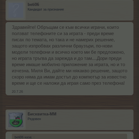
beti06
Кандидат за признание
Здравейте! Обръщам се към всички играчи, които
ползват телефоните си за играта - преди време
писах по темата, но така и не намерих решение,
защото изпробвах различни браузъри, по-нови
модели телефони и всичко което ми бе предложено,
но играта тръгва да зарежда и до там....Дори преди
време имаше мобилно приложение за играта, но и то
изчезна. Миля Ви, дайте ми някакво решение, защото
скоро няма да имам достъп до компютър за известно
време и ще се наложи да играя само през телефона!
20.7.26
Бисквитка-ММ
Редовен
beti06 каза:
↑