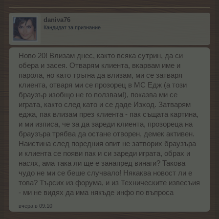
daniva76
Кандидат за признание
Ново 20! Влизам днес, както всяка сутрин, да си
обера и засея. Отварям клиента, вкарвам име и
парола, но като тръгна да влизам, ми се затваря
клиента, отваря ми се прозорец в МС Едж (а този
браузър изобщо не го ползвам!), показва ми се
играта, както след като и се даде Изход. Затварям
еджа, пак влизам през клиента - пак същата картина,
и ми изписа, че за да зареди клиента, прозореца на
браузъра трябва да остане отворен, демек активен.
Наистина след поредния опит не затворих браузъра
и клиента се появи пак и си зареди играта, обрах и
насях, ама така ли ще е занапред винаги? Такова
чудо не ми се беше случвало! Някаква новост ли е
това? Търсих из форума, и из Техническите извесъия
- ми не видях да има някъде инфо по въпроса
вчера в 09:10