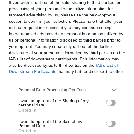
If you wish to opt-out of the sale, sharing to third parties, or
processing of your personal or sensitive information for
-niksan-
targeted advertising by us, please use the below opt-out
Господар
section to confirm your selection. Please note that after your
opt-out request is processed you may continue seeing
interest-based ads based on personal information utilized by
Комбайна вече е поправен няма нужда като влезниш
us or personal information disclosed to third parties prior to
your opt-out. You may separately opt-out of the further
в ново поле да го отваряш.
disclosure of your personal information by third parties on the
12.6.26
IAB’s list of downstream participants. This information may
Bamze
,
dedoto
,
змей_горянин
и
2 други
харесват това.
also be disclosed by us to third parties on the
IAB’s List of
Downstream Participants
that may further disclose it to other
third parties.
_ciara_antonio_
Personal Data Processing Opt Outs
Прохождащ
I want to opt-out of the Sharing of my
personal data.
Спрете да налагате противната бележка- лепенка за
Opted In
изтегляне на противния клиент! Ако искам ще
I want to opt-out of the Sale of my
изтеглям клиента ако искам няма да го изтеглемя. Но
Personal Data.
противната лепенка се появява постоянно и блокира
Opted In
играта. Противно, досадно и нахално е. Спрете