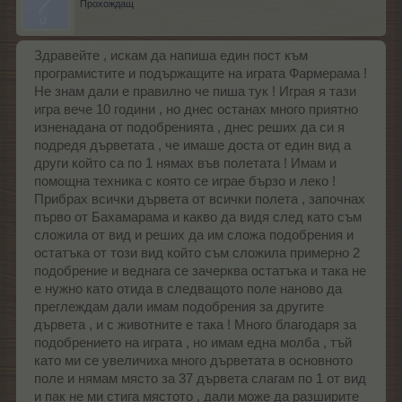
Прохождащ
Здравейте , искам да напиша един пост към
програмистите и подържащите на играта Фармерама !
Не знам дали е правилно че пиша тук ! Играя я тази
игра вече 10 години , но днес останах много приятно
изненадана от подобренията , днес реших да си я
подредя дърветата , че имаше доста от един вид а
други който са по 1 нямах във полетата ! Имам и
помощна техника с която се играе бързо и леко !
Прибрах всички дървета от всички полета , започнах
първо от Бахамарама и какво да видя след като съм
сложила от вид и реших да им сложа подобрения и
остатъка от този вид който съм сложила примерно 2
подобрение и веднага се зачерква остатъка и така не
е нужно като отида в следващото поле наново да
преглеждам дали имам подобрения за другите
дървета , и с животните е така ! Много благодаря за
подобрението на играта , но имам една молба , тъй
като ми се увеличиха много дърветата в основното
поле и нямам място за 37 дървета слагам по 1 от вид
и пак не ми стига мястото , дали може да разширите