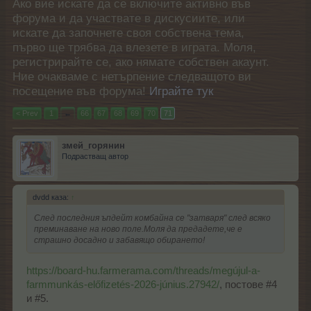
Ако вие искате да се включите активно във
форума и да участвате в дискусиите, или
искате да започнете своя собствена тема,
първо ще трябва да влезете в играта. Моля,
регистрирайте се, ако нямате собствен акаунт.
Ние очакваме с нетърпение следващото ви
посещение във форума!
Играйте тук
< Prev
1
←
66
67
68
69
70
71
змей_горянин
Подрастващ автор
dvdd каза:
↑
След последния ъпдейт комбайна се "затваря" след всяко
преминаване на ново поле.Моля да предадете,че е
страшно досадно и забавящо обирането!
https://board-hu.farmerama.com/threads/megújul-a-
farmmunkás-előfizetés-2026-június.27942/
, постове #4
и #5.