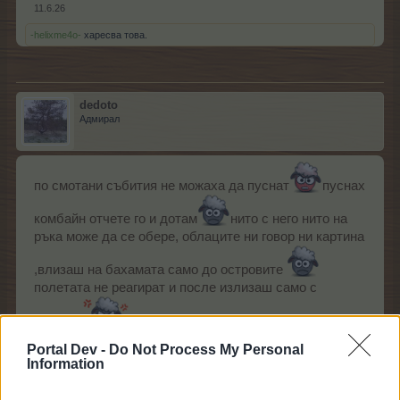
11.6.26
-helixme4o-
харесва това.
dedoto
Адмирал
по смотани събития не можаха да пуснат
пуснах
комбайн отчете го и дотам
нито с него нито на
ръка може да се обере, облаците ни говор ни картина
,влизаш на бахамата само до островите
полетата не реагират и после излизаш само с
рестарт
оср==а комбайна ред е на играта
Portal Dev -
Do Not Process My Personal
Information
11.6.26