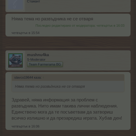
Стажант
Няма тема но развъдника не се отваря
Последно редактирано от модератора:
четвъртък в 16:03
четвъртък в 15:54
mushnu4ka
S-Moderator
Team Farmerama BG
slavco19644 каза:
↑
Няма тема но развъдника не се отваря
Здравей, няма информация за проблем с
развъдника. Нито имам такива лични наблюдения.
Единствено мога да те посъветвам да затвориш
всичко излишно и да презаредиш играта. Хубав ден!
четвъртък в 16:06