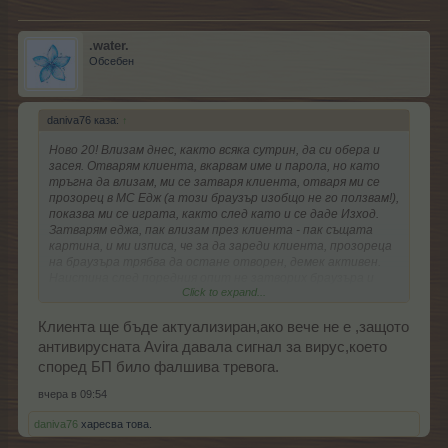
.water.
Обсебен
daniva76 каза:
↑
Ново 20! Влизам днес, както всяка сутрин, да си обера и
засея. Отварям клиента, вкарвам име и парола, но като
тръгна да влизам, ми се затваря клиента, отваря ми се
прозорец в МС Едж (а този браузър изобщо не го ползвам!),
показва ми се играта, както след като и се даде Изход.
Затварям еджа, пак влизам през клиента - пак същата
картина, и ми изписа, че за да зареди клиента, прозореца
на браузъра трябва да остане отворен, демек активен.
Наистина след поредния опит не затворих браузъра и
Click to expand...
клиента се появи пак и си зареди играта, обрах и насях,
ама така ли ще е занапред винаги? Такова чудо не ми се
беше случвало! Някаква новост ли е това? Търсих из
Клиента ще бъде актуализиран,ако вече не е ,защото
форума, и из Техническите извесъия - ми не видях да има
антивирусната Avira давала сигнал за вирус,което
някъде инфо по въпроса
според БП било фалшива тревога.
вчера в 09:54
daniva76
харесва това.