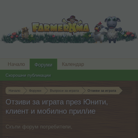
Начало
Календар
Форуми
Скорошни публикации
Начало
Форуми
Въпроси за играта
Отзиви за играта
Отзиви за играта през Юнити,
клиент и мобилно прил/ие
Скъпи форум потребители,