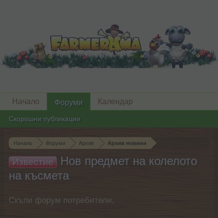
Начало
Календар
Форуми
Скорошни публикации
Начало
Форуми
Архив
Архив новини
Нов предмет на колелото
Известие
на късмета
Скъпи форум потребители,