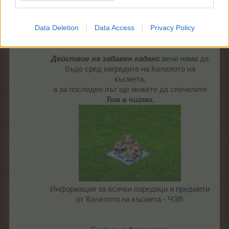
от всички
1x1​
ч.​
поставя и на
растения,
Игрището за
за 2 ч.​
Data Deletion
Data Access
Privacy Policy
любимци)
Действие на забавен каданс
вече няма да
бъде сред наградите на Колелото на
късмета,
а за последен път ще можете да спечелите
Том в чизми.
Информация за всички поредици и предмети
от Колелото на късмета -
ЧЗВ