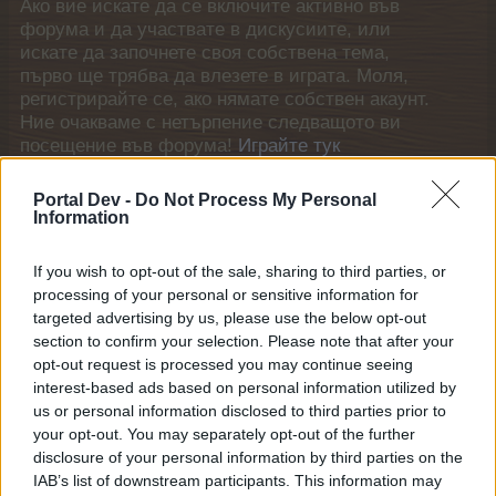
Ако вие искате да се включите активно във
форума и да участвате в дискусиите, или
искате да започнете своя собствена тема,
първо ще трябва да влезете в играта. Моля,
регистрирайте се, ако нямате собствен акаунт.
Ние очакваме с нетърпение следващото ви
посещение във форума!
Играйте тук
Portal Dev -
Do Not Process My Personal
Кобрелия
Information
Board Administrator
Team Farmerama BG
If you wish to opt-out of the sale, sharing to third parties, or
Здравейте, фермери!
processing of your personal or sensitive information for
targeted advertising by us, please use the below opt-out
Елвис Шунков предлага чисто нов предмет на
section to confirm your selection. Please note that after your
Колелото на късмета!
opt-out request is processed you may continue seeing
Миниатюрен
Завърти го днес за шанс да спечелиш
interest-based ads based on personal information utilized by
хаос
!
us or personal information disclosed to third parties prior to
Tози предмет е първият от новата поредица
your opt-out. You may separately opt-out of the further
предмети - Играчки.
disclosure of your personal information by third parties on the
IAB’s list of downstream participants. This information may
Начало:
29.06.2026 г. в 15:00 ч.