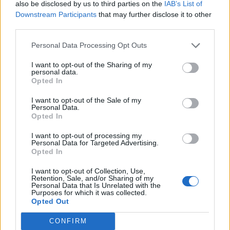
also be disclosed by us to third parties on the
IAB’s List of
Край: 02.07.2026 г. в 23:00 ч.
Downstream Participants
that may further disclose it to other
third parties.
Personal Data Processing Opt Outs
I want to opt-out of the Sharing of my
personal data.
Opted In
I want to opt-out of the Sale of my
Personal Data.
Opted In
I want to opt-out of processing my
Personal Data for Targeted Advertising.
Opted In
I want to opt-out of Collection, Use,
Retention, Sale, and/or Sharing of my
Personal Data that Is Unrelated with the
Предмет
Бонус
Време
Размер
Purposes for which it was collected.
Opted Out
Миниатюрен
4 600 ТО
хаос
+35% ТО
CONFIRM
15:00
(може да се