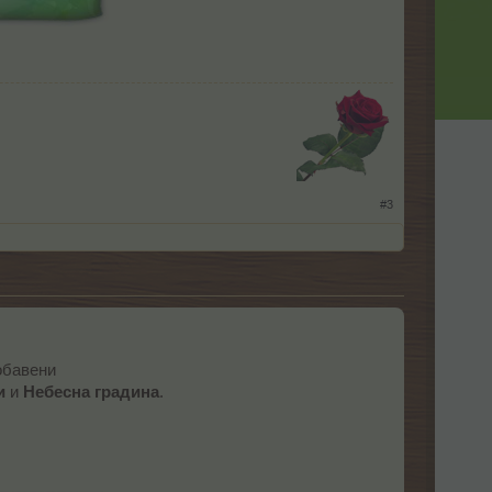
​
#3
обавени
и
и
Небесна градина
.