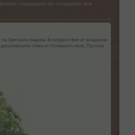
етърпение следващото ви посещение във
пит на Цветната градина, Благоденствие от загадъчни
 допълнително точки от Основното поле, Пустото