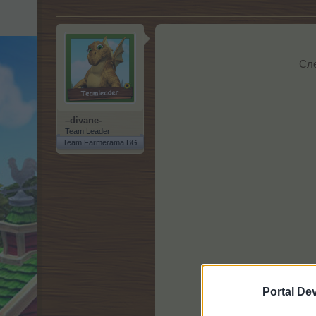
Сл
–divane-
Team Leader
Team Farmerama BG
Portal De