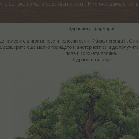
айте се, ако нямате собствен акаунт. Ние очакваме с н
Здравейте, фермери!
, ще намерите в играта нови и полезни руни - Жива легенда II, О
а разширите още малко торището и цистерната си и да получите
поле и Горската поляна.
Подробности -
тук