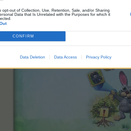
ята за мисии (търсещ растения над 150 ниво) и руни за намаляв
o opt-out of Collection, Use, Retention, Sale, and/or Sharing
ersonal Data that Is Unrelated with the Purposes for which it
Подробности:
lected.
Горска поляна и дърво на уменията
Out
Поръчки (стая за мисии)
CONFIRM
Data Deletion
Data Access
Privacy Policy