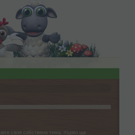
нете своя собствена тема, първо ще