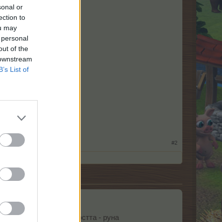
sonal or
ection to
ou may
 personal
out of the
 downstream
B’s List of
#2
то на Дървото на мъдростта - руна