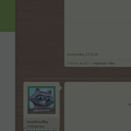
mushnu4ka
,
27.11.19
.TAINNA.
и
gift777
харесват това.
н
mushnu4ka
S-Moderator