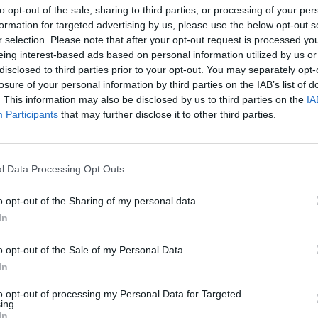
to opt-out of the sale, sharing to third parties, or processing of your per
formation for targeted advertising by us, please use the below opt-out s
r selection. Please note that after your opt-out request is processed y
eing interest-based ads based on personal information utilized by us or
disclosed to third parties prior to your opt-out. You may separately opt-
losure of your personal information by third parties on the IAB’s list of
. This information may also be disclosed by us to third parties on the
IA
Participants
that may further disclose it to other third parties.
l Data Processing Opt Outs
Надяваме се новите руни да са ви полезни!
Екипа на Фармерама​
o opt-out of the Sharing of my personal data.
In
o opt-out of the Sale of my Personal Data.
In
Здравейте, фермери!
to opt-out of processing my Personal Data for Targeted
ing.
г.
около
15:00 ч.
в играта ще бъдат добавени нови руни на дърво
In