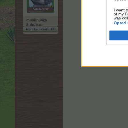
за нов клиент в ста
I want t
of my P
was col
mushnu4ka
Opted 
S-Moderator
Team Farmerama BG