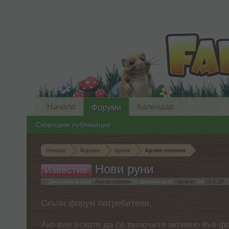
Начало
Календар
Форуми
Скорошни публикации
Начало
Форуми
Архив
Архив новини
Нови руни
Известие
Дискусията в/ъв "
Архив новини
" е започната от
–divane-
на
16.6.20
.
Скъпи форум потребители,
Ако вие искате да се включите активно във ф