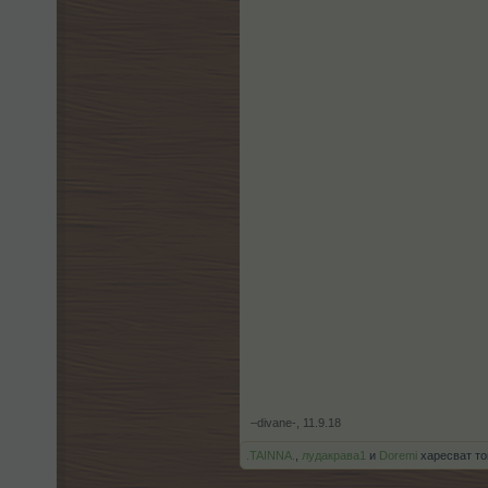
–divane-
,
11.9.18
.TAINNA.
,
лудакрава1
и
Doremi
харесват то