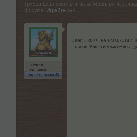
трябва да влезете в играта. Моля, регистрир
форума!
Играйте тук
След 15:00 ч. на 12.09.2018 г.
обори. Както и възможност д
–divane-
Team Leader
Team Farmerama BG