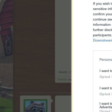
If you wish 
sensitive in
confirm you
continue se
information 
further disc
participants
Downstream 
Persona
I want t
–divane-
,
27.2.19
Opted 
.TAINNA.
харесва това.
I want t
Opted 
I want 
Advertis
На
28.11.2019 
Opted 