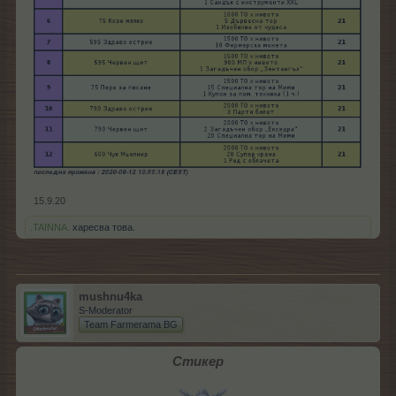
15.9.20
.TAINNA.
харесва това.
mushnu4ka
S-Moderator
Team Farmerama BG
Стикер