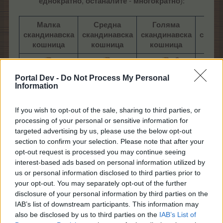
еднократно
,
останалите
-
многократно
):
Малка
Средна
Голяма
Огр
скандинавска
скандинавска
скандинавска
сканд
кошница
кошница
кошница
кош
Portal Dev -
Do Not Process My Personal
Information
If you wish to opt-out of the sale, sharing to third parties, or
processing of your personal or sensitive information for
300 Чук
500
targeted advertising by us, please use the below opt-out
Мьолнир
Мьо
120 Чук
section to confirm your selection. Please note that after your
40 Чук
300
5
Мьолнир
opt-out request is processed you may continue seeing
Мьолнир
Наковалня
Нако
120
interest-based ads based on personal information utilized by
40 Наковалня
5 Здраво
10 З
Наковалня
us or personal information disclosed to third parties prior to
20 Супер тор
острие
ос
40 Супер тор
20 Дървесна
5 Червен щит
10 Чер
your opt-out. You may separately opt-out of the further
40 Дървесна
тор​
100 Супер тор
225 Су
disclosure of your personal information by third parties on the
тор​
100 Спец. тор
225 Сп
IAB’s list of downstream participants. This information may
на Мими​
на 
also be disclosed by us to third parties on the
IAB’s List of