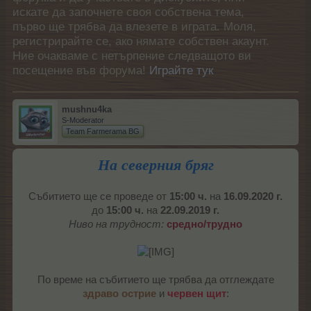
искате да започнете своя собствена тема,
първо ще трябва да влезете в играта. Моля,
регистрирайте се, ако нямате собствен акаунт.
Ние очакваме с нетърпение следващото ви
посещение във форума!
Играйте тук
mushnu4ka
S-Moderator
Team Farmerama BG
На северния бряг
Събитието ще се проведе от
15:00 ч.
на
16.09.2020 г.
до
15:00 ч.
на
22.09.2019 г.
Ниво на трудност:
средно/трудно
По време на събитието ще трябва да отглеждате
здраво острие
и
червен щит
:​