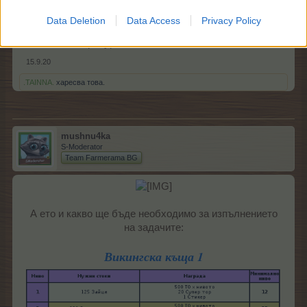
получите при изпълнението й;
6.
Приключване на задачата веднага
Data Deletion
Data Access
Privacy Policy
чрез заплащане с ЛГ, без загуба на
ресурси.​
15.9.20
.TAINNA.
харесва това.
mushnu4ka
S-Moderator
Team Farmerama BG
А ето и какво ще бъде необходимо за изпълнението
на задачите:
Викингска къща 1