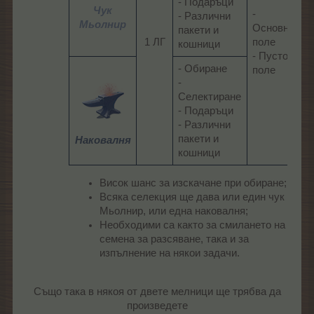
- Подаръци
Чук
-
- Различни
Мьолнир
Основно
пакети и
1 ЛГ​
поле
кошници​
- Пусто
- Обиране
поле​
-
Селектиране
-
- Подаръци
Д
- Различни
пакети и
Наковалня
кошници​
Висок шанс за изскачане при обиране;
Всяка селекция ще дава или един чук
Мьолнир, или една наковалня;
Необходими са както за смилането на
семена за разсяване, така и за
изпълнение на някои задачи.
Също така в някоя от двете мелници ще трябва да
произведете