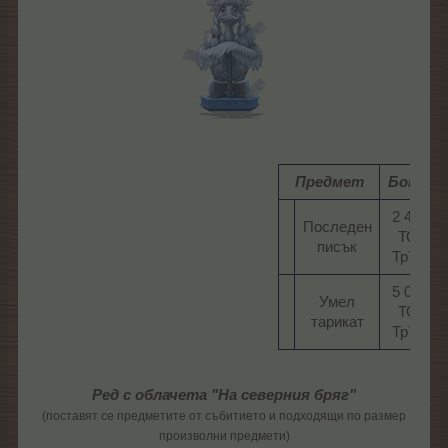
Предмет
Бонус
2 450
Последен
ТО/
писък​
ТрТО​
5 050
Умел
ТО/
тарикат​
ТрТО​
Ред с облачета "На северния бряг"
(поставят се предметите от събитието и подходящи по размер
произволни предмети)