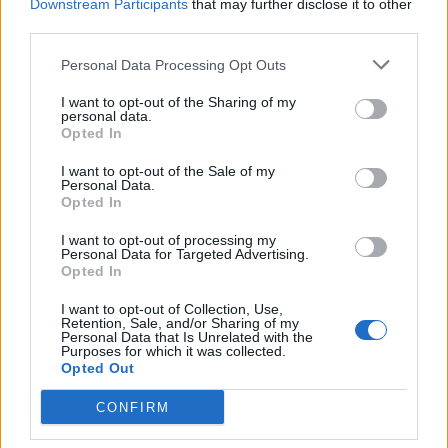
Downstream Participants
that may further disclose it to other
third parties.
15.9.20
.TAINNA.
харесва това.
Personal Data Processing Opt Outs
I want to opt-out of the Sharing of my
personal data.
Opted In
mushnu4ka
S-Moderator
Team Farmerama BG
I want to opt-out of the Sale of my
Personal Data.
Opted In
Събитието ще се състои от 3 отделни части, които не
са свързани помежду си.
I want to opt-out of processing my
Ето и как ще изглежда прозорецът на събитието:
Personal Data for Targeted Advertising.
Opted In
I want to opt-out of Collection, Use,
Легенда:
Retention, Sale, and/or Sharing of my
1.
Показва с какви ресурси разполагате;
Personal Data that Is Unrelated with the
2.
Викингска къща 1;
Purposes for which it was collected.
Opted Out
3.
Викингска къща 2;
4.
Викингска къща 3;
CONFIRM
5.
Показва какво е необходимо за
дадена задача и каква награда ще