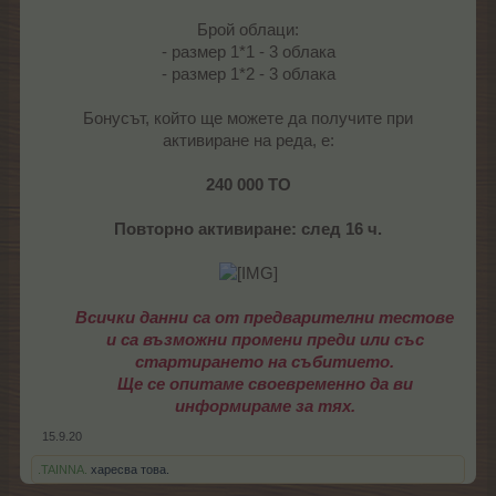
Брой облаци:
- размер 1*1 - 3 облака
- размер 1*2 - 3 облака
Бонусът, който ще можете да получите при
активиране на реда, е:
240 000 ТО
Повторно активиране: след 16 ч.
Всички данни са от предварителни тестове
и са възможни промени преди или със
стартирането на събитието.
Ще се опитаме своевременно да ви
информираме за тях
.
15.9.20
.TAINNA.
харесва това.