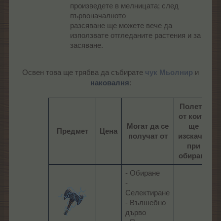
произведете в мелницата; след
първоначалното
разсяване ще можете вече да
използвате отгледаните растения и за
засяване.
и
Освен това ще трябва да събирате
чук Мьолнир
наковалня
:
Полета,
от които
Могат да се
ще
Предмет
Цена
получат от
изскачат
при
обиране
- Обиране
-
Селектиране
- Вълшебно
-
дърво
Р