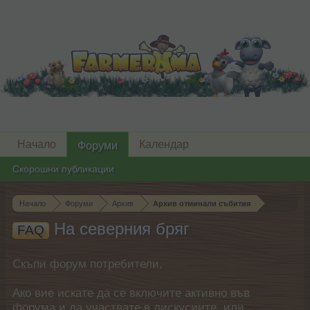
Начало
Календар
Форуми
Скорошни публикации
Начало
Форуми
Архив
Архив отминали събития
На северния бряг
FAQ
Скъпи форум потребители,
Ако вие искате да се включите активно във
форума и да участвате в дискусиите, или