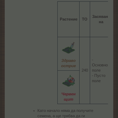
Засяване
Растение
ТО
В
на
-
Здраво
Основно
острие
240​
поле
0
- Пусто
поле
Червен
щит
Като начало няма да получите
семена, а ще трябва да ги