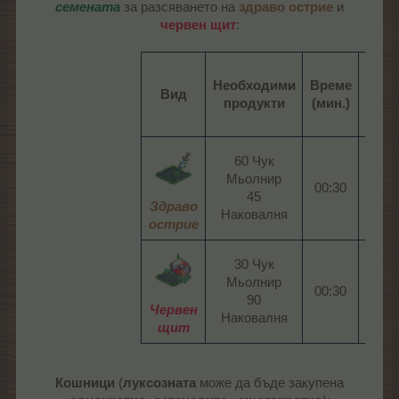
семената
за разсяването на
здраво острие
и
червен щит
:​
Необходими
Време
Моме
Вид
продукти
(мин.)
см
60 Чук
Мьолнир
00:30​
1
45
Здраво
Наковалня​
острие
30 Чук
Мьолнир
00:30​
1
90
Червен
Наковалня​
щит
Кошници
(
луксозната
може да бъде закупена