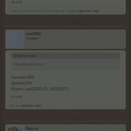
18.4.26
змей_горянин
,
koteto9
,
Bamze
и
още 1 човек
харесват това.
sad2000
Стажант
БГфорум каза:
↑
На кое ниво сте ?
бахама 888
ферма246
Играч: sad2000 ID: 14182073
23.4.26
Bamze
харесва това.
Bamze