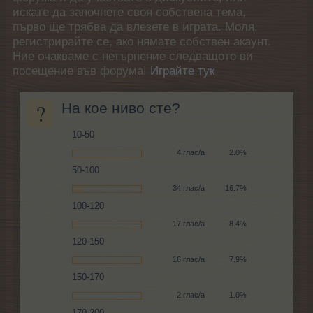
искате да започнете своя собствена тема,
първо ще трябва да влезете в играта. Моля,
регистрирайте се, ако нямате собствен акаунт.
Ние очакваме с нетърпение следващото ви
посещение във форума!
Играйте тук
?
На кое ниво сте?
10-50
4 глас/а
2.0%
50-100
34 глас/а
16.7%
100-120
17 глас/а
8.4%
120-150
16 глас/а
7.9%
150-170
2 глас/а
1.0%
170-200