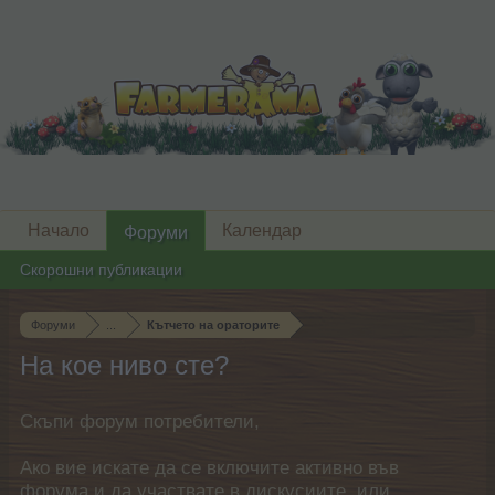
Начало
Календар
Форуми
Скорошни публикации
Форуми
...
Кътчето на ораторите
На кое ниво сте?
Скъпи форум потребители,
Ако вие искате да се включите активно във
форума и да участвате в дискусиите, или