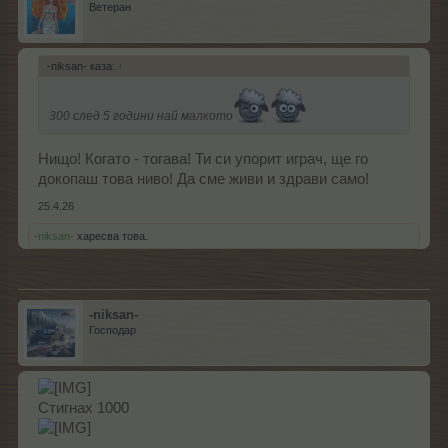
Ветеран
-niksan- каза:
↑
300 след 5 години най малкото
Нищо! Когато - тогава! Ти си упорит играч, ще го
докопаш това ниво! Да сме живи и здрави само!
25.4.26
-niksan-
харесва това.
-niksan-
Господар
Стигнах 1000