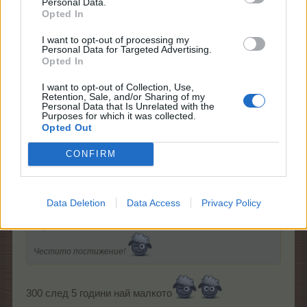
Personal Data.
Opted In
Иеее!!! Страхотно! Хайде още малко /може би/ и 300
I want to opt-out of processing my
Personal Data for Targeted Advertising.
е наред!
Opted In
Честито постижение!
I want to opt-out of Collection, Use,
18.4.26
Retention, Sale, and/or Sharing of my
Personal Data that Is Unrelated with the
Purposes for which it was collected.
Opted Out
-niksan-
CONFIRM
Господар
Bamze каза:
↑
Data Deletion
Data Access
Privacy Policy
Иеее!!! Страхотно! Хайде още малко /може би/ и 300 е
наред!
Честито постижение!
300 след 5 години най малкото