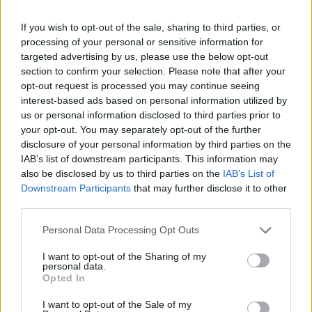
на-Бахамарама.6899/
If you wish to opt-out of the sale, sharing to third parties, or
8.10.25
processing of your personal or sensitive information for
targeted advertising by us, please use the below opt-out
section to confirm your selection. Please note that after your
-niksan-
opt-out request is processed you may continue seeing
Господар
interest-based ads based on personal information utilized by
us or personal information disclosed to third parties prior to
275 ниво
your opt-out. You may separately opt-out of the further
disclosure of your personal information by third parties on the
IAB’s list of downstream participants. This information may
16.4.26
also be disclosed by us to third parties on the
IAB’s List of
pile-pale
,
karzil
,
змей_горянин
и
още 1 човек
харесват това.
Downstream Participants
that may further disclose it to other
third parties.
Personal Data Processing Opt Outs
Bamze
Ветеран
I want to opt-out of the Sharing of my
personal data.
Opted In
-niksan- каза:
↑
I want to opt-out of the Sale of my
275 ниво