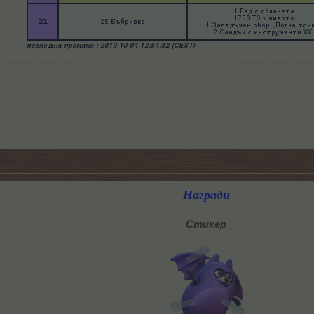
Награди
Стикер