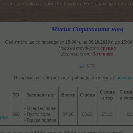
айте се, ако нямате собствен акаунт. Ние очакваме с н
Мисия Страховита нощ
Събитието ще се проведе от
15:00 ч.
на
09.10.2019 г.
до
15:00
Ниво на трудност:
средно
Достъпно от:
3-то ниво
По време на събитието ще трябва да отглеждате
весели
С вода
С вод
ТО
Засяване на:
Време
С вода
и тор
и суп
- Основно поле
280​
- Пусто поле
07:00​
05:36​
05:19​
02:
ние
- Горска поляна
ки ще получи по 10 бр. семена (15 бр. за премиум играчите);