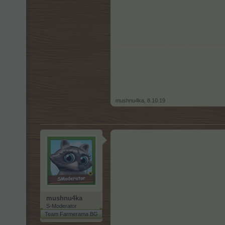
mushnu4ka
,
8.10.19
mushnu4ka
S-Moderator
Team Farmerama BG