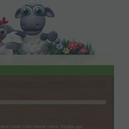
нете своя собствена тема, първо ще