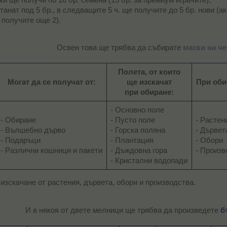
анат под 5 бр., в следващите 5 ч. ще получите до 5 бр. нови (ак
 получите още 2).
Освен това ще трябва да събирате
маски на ч
Полета, от които
Могат да се получат от:
ще изскачат
При оби
при обиране:
- Основно поле
- Обиране
- Пусто поле
- Растен
- Вълшебно дърво
- Горска поляна
- Дървет
- Подаръци
- Плантация
- Обори
- Различни кошници и пакети​
- Дъждовна гора
- Произв
- Кристални водопади​
изскачане от растения, дървета, обори и производства.
И в някоя от двете мелници ще трябва да произведете
б