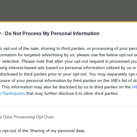
v -
Do Not Process My Personal Information
to opt-out of the sale, sharing to third parties, or processing of your per
formation for targeted advertising by us, please use the below opt-out s
r selection. Please note that after your opt-out request is processed y
Ето и как ще изглежда прозорецът на събитие
eing interest-based ads based on personal information utilized by us or
disclosed to third parties prior to your opt-out. You may separately opt-
losure of your personal information by third parties on the IAB’s list of
 ресурси разполагате.
. This information may also be disclosed by us to third parties on the
IA
 за предаване на исканото в задачите.
Participants
that may further disclose it to other third parties.
 за изпълнение; ще видите каква е наградата, ако цъкнете на п
l Data Processing Opt Outs
o opt-out of the Sharing of my personal data.