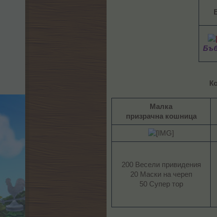
Бъб
К
Малка
призрачна кошница
200 Весели привидения
20 Маски на череп
50 Супер тор​