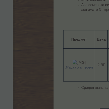
Ако семената ост
ако имате 3 - ще
Предмет
Цена
2 ЛГ​
Маска на череп
Среден шанс за 