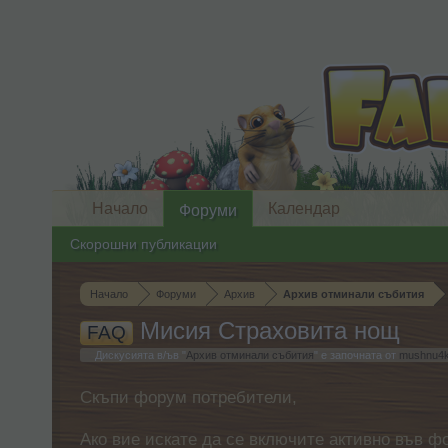
Начало
Календар
Форуми
Скорошни публикации
Начало
Форуми
Архив
Архив отминали събития
Мисия Страховита нощ
FAQ
Дискусията в/ъв "
Архив отминали събития
" е започната от
mushnu4
Скъпи форум потребители,
Ако вие искате да се включите активно във ф