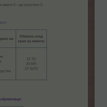
о имате 0 - ще получите 5,
ереп
:​
Обмяна след
ране на:
края на евента:
ия
15 ТО
а
20 МП
15 ТрТО​
одства​
ъбривковци
: