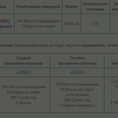
Моментално
О
Вид
Необходими продукти
Време
смесване
кра
140 Весели привидения
00:00:20
1 ЛГ​
ривко
13 Маски на череп​
ошници
(
луксозната
може да бъде закупена
еднократно
,
оста
Средна
Голяма
призрачна кошница
призрачна кошница
пр
1 0
750 Весели привидения
500 Весели привидения
7
50 Маски на череп
60 Маски на череп
10 Бъбривко
100 Супер тор
200 Супер тор
1 Щолен​
1 Я
1 Самата невинност​