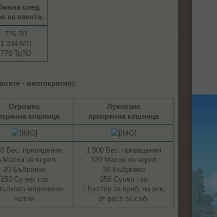
бмяна след
я на евента:
776 ТО
1 034 МП
776 ТрТО​
налите
-
многократно
):
Огромна
Луксозна
израчна кошница
призрачна кошница
00 Вес. привидения
1 500 Вес. привидения
5 Маски на череп
120 Маски на череп
20 Бъбривко
30 Бъбривко
250 Супер тор
350 Супер тор
бълково-морковено
1 Бустер за приб. на рек.
чатни​
от раст. за съб.​