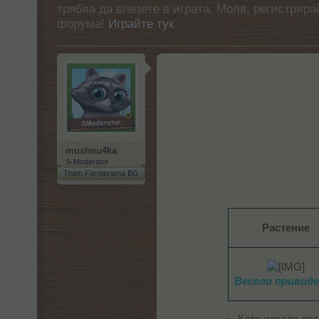
трябва да влезете в играта. Моля, регистрир
форума!
Играйте тук
mushnu4ka
S-Moderator
Team Farmerama BG
Растение
Весело привиде
Като начало все