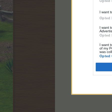
Opted 
I want t
Opted 
I want 
Advertis
Opted 
I want t
of my P
was col
Opted 