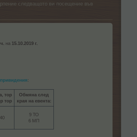
етърпение следващото ви посещение във
 ч.
на
15.10.2019 г.
 привидения
:​
а, тор
Обмяна след
ер тор
края на евента:
9 ТО
40​
6 МП​