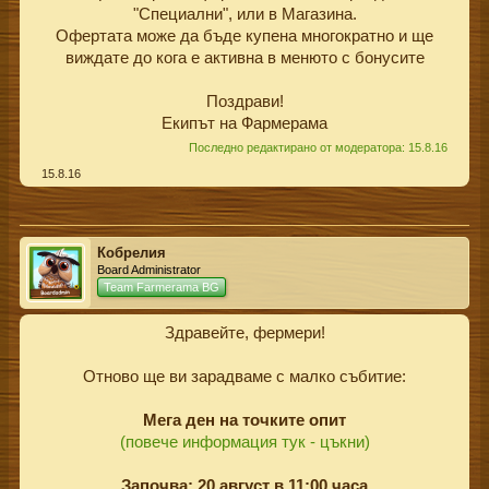
"Специални", или в Магазина.
Офертата може да бъде купена многократно и ще
виждате до кога е активна в менюто с бонусите
Поздрави!
Екипът на Фармерама​
Последно редактирано от модератора:
15.8.16
15.8.16
Кобрелия
Board Administrator
Team Farmerama BG
Здравейте, фермери!
Отново ще ви зарадваме с малко събитие:
Мега ден на точките опит
(повече информация тук - цъкни)
Започва: 20 август в 11:00 часа