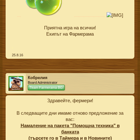
...
.........................
Приятна игра на всички!
Екипът на Фармерама​
.
25.8.16
Кобрелия
Board Administrator
Team Farmerama BG
Здравейте, фермери!
В следващите дни имаме отново предложение за
вас:
Намаление на пакета "Помощна техника" в
банката
(търсете го в Таймера и в Новините)