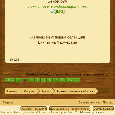
Бейби бум
линк с повече информация - тук
Желаем ви успешна селекция!
Екипът на Фармерама​
.
19.9.16
(Трябва да влезеш или да се регистрираш, за да отговаряш тук.)
< Prev
1
←
3
4
5
6
7
8
Напред >
Начало
Форуми
Архив
Архив отминали събития
Bulgarian
Свържи се с нас
Помощ
Условия и правила
Декларация за поверителност
Cookie Settings
Forum software by XenForo
Forum software by XenForo™
Add-ons by Brivium
®