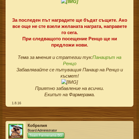
За последен път наградите ще бъдат същите. Ако
все още не сте взели желаната награта, направете
го сега.
При следващото посещение Ренцо ще ни
предложи нови.
Тема за мнения и стратегии тук:
Панаирът на
Ренцо
Забавлявайте се пътуващия Панаир на Ренцо и
късмет!
Приятно забавление на всички.
Екипът на Фармерама.
1.8.16
Кобрелия
Board Administrator
Team Farmerama BG