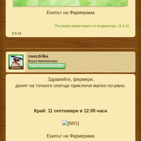
Екипът на Фармерама
Последно редактирано от модератора:
11.9.16
9.9.16
zwezdi4ka
Board Administrator
Team Farmerama BG
Здравейте, фeрмери,
денят на точките опитще приключи малко по-рано.
Край: 11 септември в 12:00 часа
Екипът на Фармерама​