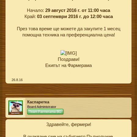
Начало:
29
август
2016 г. от 11:00 часа
Край:
03 септември 2016 г. до 12:00 часа
През това време ще можете да закупите 1 месец
помощна техника на преференциална цена!
Поздрави!
Екипът на Фармерама
.
26.8.16
Каспаретка
Board Administrator
Team Farmerama BG
Здравейте, фермери!
В очакване сме на събитието Пълнолуние.