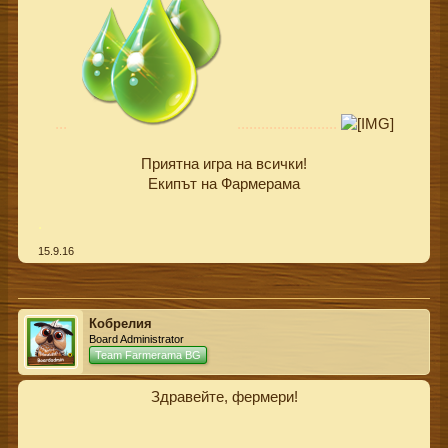
...
.........................
Приятна игра на всички!
Екипът на Фармерама​
.
15.9.16
Кобрелия
Board Administrator
Team Farmerama BG
Здравейте, фермери!