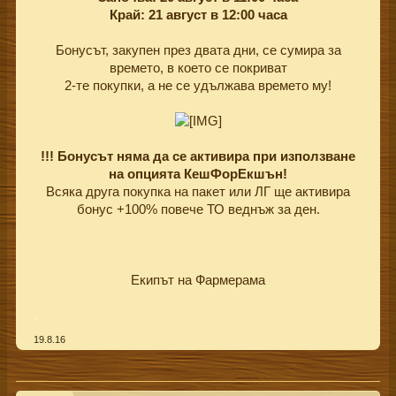
Край: 21 август в 12:00 часа
Бонусът, закупен през двата дни, се сумира за
времето, в което се покриват
2-те покупки, а не се удължава времето му!
!!! Бонусът няма да се активира при използване
на опцията КешФорЕкшън!
Всяка друга покупка на пакет или ЛГ ще активира
бонус +100% повече ТО веднъж за ден.
Екипът на Фармерама​
.
19.8.16