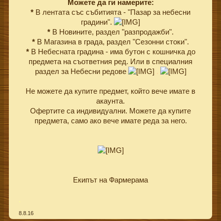
Можете да ги намерите:
*
В лентата със събитията - "Пазар за небесни
градини".
*
В Новините, раздел "разпродажби".
*
В Магазина в града, раздел "Сезонни стоки".
*
В Небесната градина - има бутон с кошничка до
предмета на съответния ред. Или в специалния
раздел за Небесни редове
.
Не можете да купите предмет, който вече имате в
акаунта.
Офертите са индивидуални. Можете да купите
предмета, само ако вече имате реда за него.
Екипът на Фармерама​
.
8.8.16