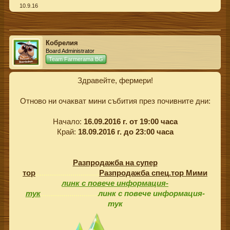
10.9.16
Кобрелия
Board Administrator
Team Farmerama BG
Здравейте, фермери!
Отново ни очакват мини събития през почивните дни:
Начало:
16.09.2016 г. от 19:00 часа
Край:
18.09.2016 г. до 23:00 часа
Разпродажба на супер
тор
...............................
Разпродажба спец.тор Мими
линк с повече информация-
тук
............................
линк с повече информация-
тук