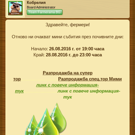
Кобрелия
Board Administrator
Team Farmerama BG
Здравейте, фермери!
Отново ни очакват мини събития през почивните дни:
Начало:
26.08.2016 г. от 19:00 часа
Край:
28.08.2016 г. до 23:00 часа
Разпродажба на супер
тор
...............................
Разпродажба спец.тор Мими
линк с повече информация-
тук
............................
линк с повече информация-
тук