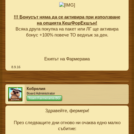
!!! Бонусът няма да се активира при използване
на опцията КешФорЕкшън!
Всяка друга покупка на пакет или ЛГ ще активира
бонус +100% повече ТО веднъж за ден.
Екипът на Фармерама​
8.9.16
Кобрелия
Board Administrator
Team Farmerama BG
Здравейте, фермери!
През следващите дни отново ни очаква едно малко
събитие: