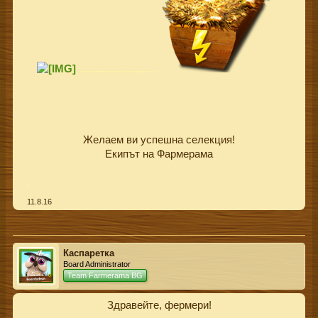
...........................
Желаем ви успешна селекция!
Екипът на Фармерама​
.
11.8.16
Каспаретка
Board Administrator
Team Farmerama BG
Здравейте, фермери!