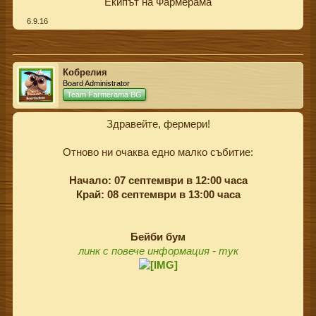
Екипът на Фармерама​
6.9.16
Кобрелия
Board Administrator
Team Farmerama BG
Здравейте, фермери!
Отново ни очаква едно малко събитие:
Начало: 07 септември в 12:00 часа
Край: 08 септември в 13:00 часа
Бейби бум
линк с повече информация - тук