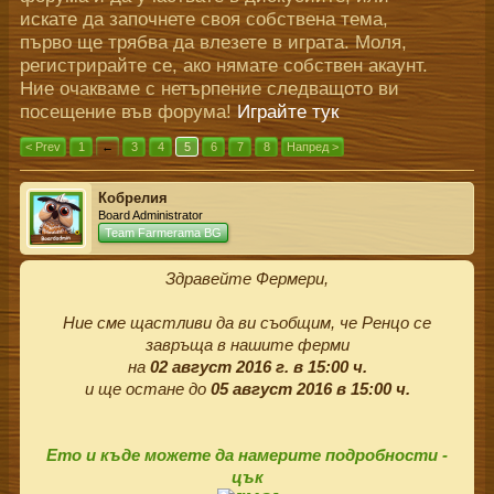
искате да започнете своя собствена тема,
първо ще трябва да влезете в играта. Моля,
регистрирайте се, ако нямате собствен акаунт.
Ние очакваме с нетърпение следващото ви
посещение във форума!
Играйте тук
< Prev
1
←
3
4
5
6
7
8
Напред >
Кобрелия
Board Administrator
Team Farmerama BG
Здравейте Фермери,
Ние сме щастливи да ви съобщим, че Ренцо се
завръща в нашите ферми
на
02 август 2016 г. в 15:00 ч.
и ще остане до
05 август 2016 в 15:00 ч.
Ето и къде можете да намерите подробности -
цък