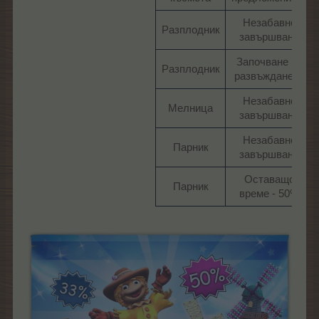
Незабавно
Разплодник​
завършване​
Започване на
Разплодник​
развъждането​
Незабавно
Мелница​
завършване​
Незабавно
Парник​
завършване​
Оставащо
Парник​
време - 50%​