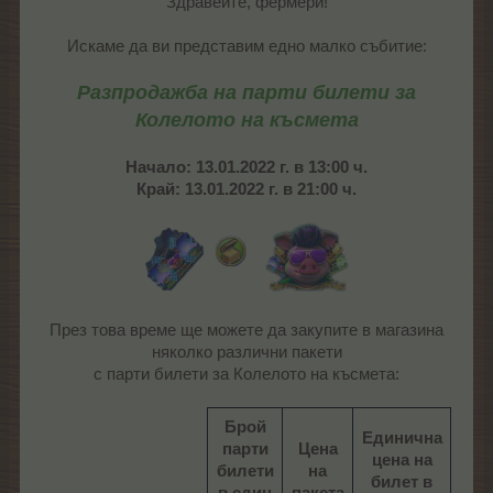
Здравейте, фермери!
Искаме да ви представим едно малко събитие:
Разпродажба на парти билети за
Колелото на късмета
Начало: 13.01.2022 г. в 13:00 ч.
Край: 13.01.2022 г. в 21:00 ч.
През това време ще можете да закупите в магазина
няколко различни пакети
с парти билети за Колелото на късмета:
Брой
Единична
парти
Цена
цена на
билети
на
билет в
в един
пакета