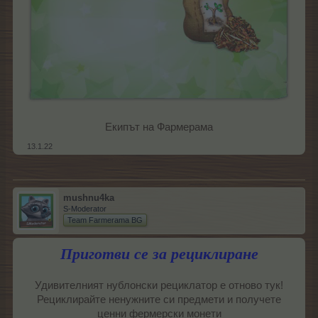
Екипът на Фармерама​
13.1.22
mushnu4ka
S-Moderator
Team Farmerama BG
Приготви се за рециклиране
Удивителният нублонски рециклатор е отново тук!
Рециклирайте ненужните си предмети и получете
ценни фермерски монети