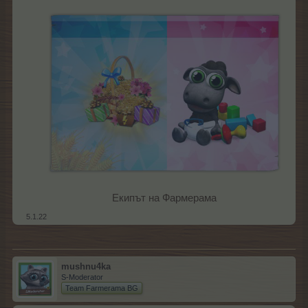
Екипът на Фармерама​
5.1.22
mushnu4ka
S-Moderator
Team Farmerama BG