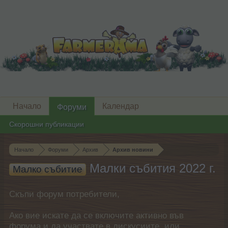
Начало
Календар
Форуми
Скорошни публикации
Начало
Форуми
Архив
Архив новини
Малки събития 2022 г.
Малко събитие
Скъпи форум потребители,
Ако вие искате да се включите активно във
форума и да участвате в дискусиите, или