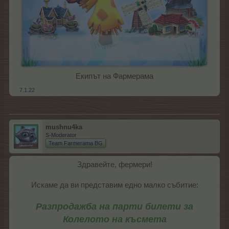
Екипът на Фармерама​
7.1.22
mushnu4ka
S-Moderator
Team Farmerama BG
Здравейте, фермери!
Искаме да ви представим едно малко събитие:
Разпродажба на парти билети за
Колелото на късмета