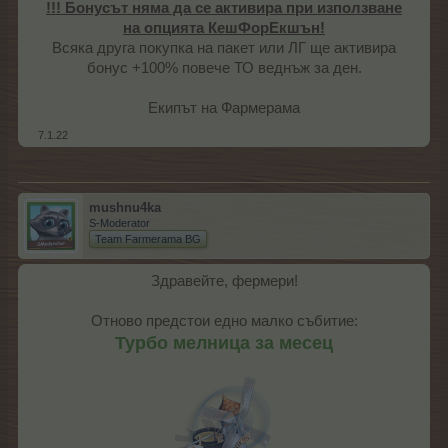
!!! Бонусът няма да се активира при използване
на опцията КешФорЕкшън!
Всяка друга покупка на пакет или ЛГ ще активира
бонус +100% повече ТО веднъж за ден.​
Екипът на Фармерама​
7.1.22
mushnu4ka
S-Moderator
Team Farmerama BG
Здравейте, фермери!
Отново предстои едно малко събитие:
Турбо мелница за месец