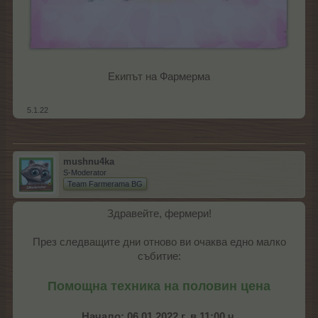
Екипът на Фармерма
5.1.22
mushnu4ka
S-Moderator
Team Farmerama BG
Здравейте, фермери!
През следващите дни отново ви очаква едно малко
събитие:
Помощна техника на половин цена
Начало: 06.01.2022 г. в 11:00 ч.