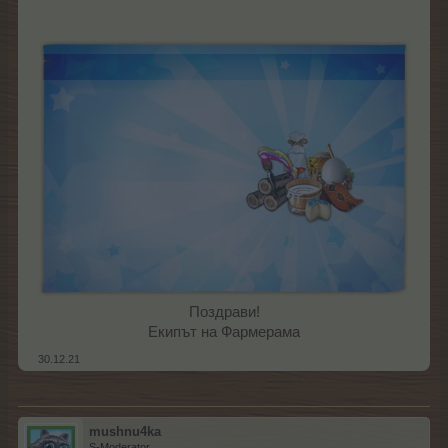
Поздрави!
Екипът на Фармерама​
30.12.21
mushnu4ka
S-Moderator