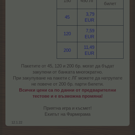
150​
450 ЛГ​
билет​
3,79
45
.
EUR
7,59
120
.
EUR
11,49
200
.
EUR
Пакетите от 45, 120 и 200 бр. могат да бъдат
закупени от банката многократно.
При закупуване на пакети с ЛГ можете да натрупате
не повече от 200 бр. парти билети.
Всички цени са по данни от предварителни
тестове и е възможна промяна!
Приятна игра и късмет!
Екипът на Фармерама​
12.1.22