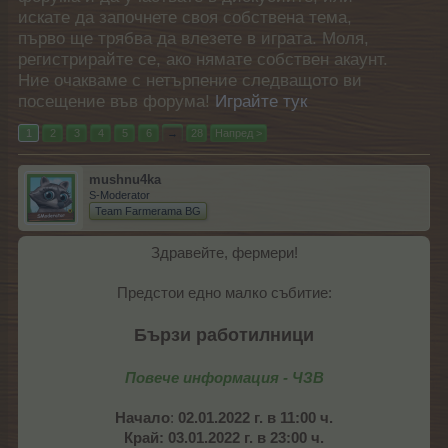
искате да започнете своя собствена тема,
първо ще трябва да влезете в играта. Моля,
регистрирайте се, ако нямате собствен акаунт.
Ние очакваме с нетърпение следващото ви
посещение във форума!
Играйте тук
1
2
3
4
5
6
→
28
Напред >
mushnu4ka
S-Moderator
Team Farmerama BG
Здравейте, фермери!
Предстои едно малко събитие:
Бързи работилници
Повече информация - ЧЗВ
Начало
:
02.01.2022 г. в 11:00 ч.
Край: 03.01.2022 г. в 23:00 ч.