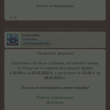
Екипът на Фармерама​
.
3.1.22
mushnu4ka
S-Moderator
Team Farmerama BG
Здравейте, фермери!
Щастливи сме да ви съобщим, че чудният панаир
на Ренцо ще се завърне във вашите ферми
в
15:00 ч.
на
06.01.2022 г.
и ще остане до
23:00 ч.
на
09.01.2022 г.
Този път очаквайте и нови награди!
Повече информация
Дискусия