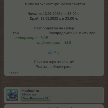
Отново ви очакват две малки събития.
Начало: 13.01.2022 г. в 15:00 ч.
Край: 13.01.2022 г. в 23:00 ч.
Разпродажба на супер
тор
...............................
Разпродажба на Мими тор
информация - ЧЗВ
...............................................
информация - ЧЗВ
...
Приятна игра на всички!
Екипът на Фармерама​
12.1.22
mushnu4ka
S-Moderator
Team Farmerama BG