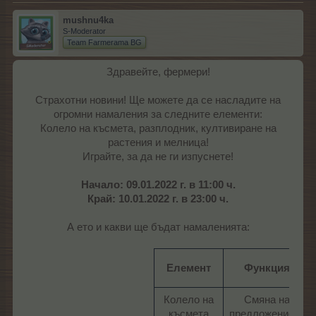
mushnu4ka
S-Moderator
Team Farmerama BG
Здравейте, фермери!
Страхотни новини! Ще можете да се насладите на
огромни намаления за следните елементи:
Колело на късмета, разплодник, култивиране на
растения и мелница!
Играйте, за да не ги изпуснете!
Начало: 09.01.2022 г. в 11:00 ч.
Край: 10.01.2022 г. в 23:00 ч.
А ето и какви ще бъдат намаленията:
Елемент
Функция
Колело на
Смяна на
късмета​
предложението​