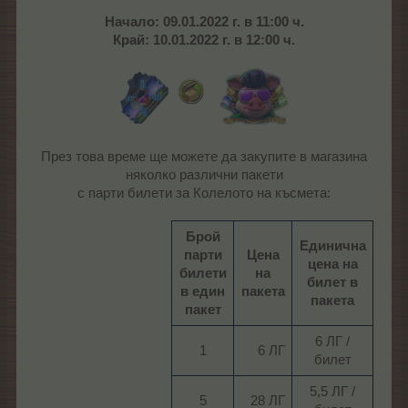
Начало: 09.01.2022 г. в 11:00 ч.
Край: 10.01.2022 г. в 12:00 ч.
През това време ще можете да закупите в магазина
няколко различни пакети
с парти билети за Колелото на късмета:
Брой
Единична
парти
Цена
цена на
билети
на
билет в
в един
пакета
пакета
пакет
6 ЛГ /
1​
6 ЛГ​
билет​
5,5 ЛГ /
5​
28 ЛГ​