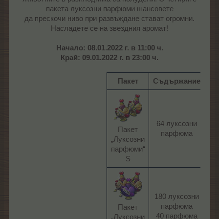
пакета луксозни парфюми шансовете
да прескочи ниво при развъждане стават огромни.
Насладете се на звездния аромат!
Начало: 08.01.2022 г. в 11:00 ч.
Край: 09.01.2022 г. в 23:00 ч.
Пакет
Съдържание
Це
64 луксозни
4
Пакет
парфюма​
ЛГ
„Луксозни
парфюми“
S​
180 луксозни
12
парфюма
Пакет
ЛГ
40 парфюма​
„Луксозни