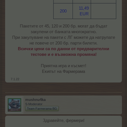
11,49
200
.
EUR
Пакетите от 45, 120 и 200 бр. могат да бъдат
закупени от банката многократно.
При закупуване на пакети с ЛГ можете да натрупате
не повече от 200 бр. парти билети.
Всички цени са по данни от предварителни
тестове и е възможна промяна!
Приятна игра и късмет!
Екипът на Фармерама​
7.1.22
mushnu4ka
S-Moderator
Team Farmerama BG
Здравейте, фермери!