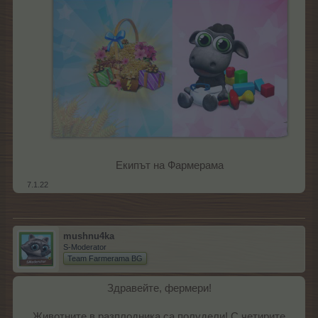
Екипът на Фармерама​
7.1.22
mushnu4ka
S-Moderator
Team Farmerama BG
Здравейте, фермери!
Животните в разплодника са полудели! С четирите