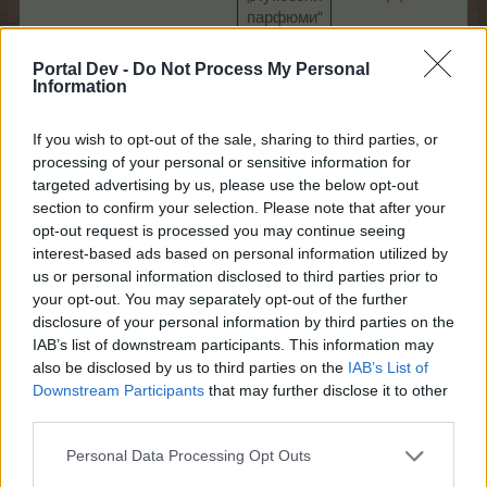
парфюми“
M​
Portal Dev -
Do Not Process My Personal
Information
400 луксозни
парфюма
40 парфюма
24
If you wish to opt-out of the sale, sharing to third parties, or
Пакет
4 луксозни
ЛГ
processing of your personal or sensitive information for
„Луксозни
парфюма за
targeted advertising by us, please use the below opt-out
парфюми“
всеки съсед​
section to confirm your selection. Please note that after your
L​
opt-out request is processed you may continue seeing
888 луксозни
interest-based ads based on personal information utilized by
парфюма
us or personal information disclosed to third parties prior to
12 луксозни
your opt-out. You may separately opt-out of the further
парфюма за
11,
disclosure of your personal information by third parties on the
Пакет
всеки съсед
EU
IAB’s list of downstream participants. This information may
„Луксозни
1
also be disclosed by us to third parties on the
IAB’s List of
парфюми“
здравословно
Downstream Participants
that may further disclose it to other
XL​
лакомство​
third parties.
Personal Data Processing Opt Outs