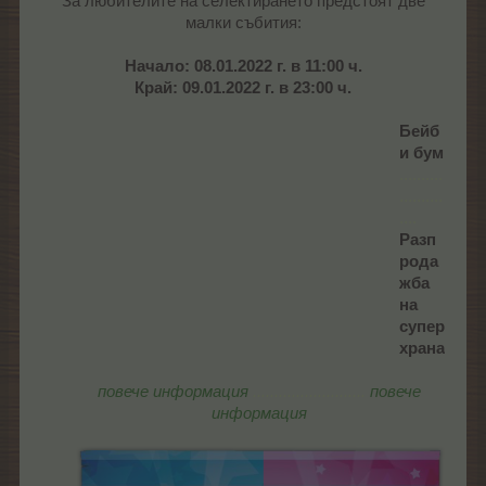
За любителите на селектирането предстоят две
малки събития:
Начало: 08.01.2022 г. в 11:00 ч.
Край: 09.01.2022 г. в 23:00 ч.
Бейб
и бум
..........
..........
....
Разп
рода
жба
на
супер
храна
повече информация
..........................
повече
информация