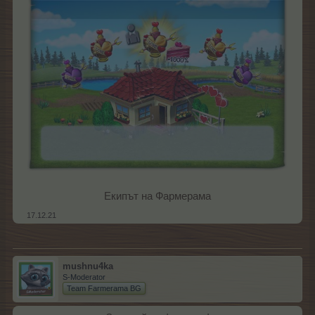
Екипът на Фармерама​
17.12.21
mushnu4ka
S-Moderator
Team Farmerama BG