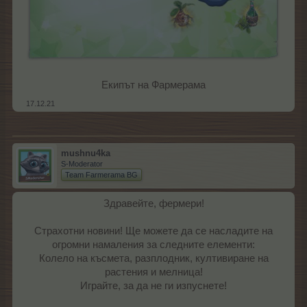
Екипът на Фармерама​
17.12.21
mushnu4ka
S-Moderator
Team Farmerama BG
Здравейте, фермери!
Страхотни новини! Ще можете да се насладите на
огромни намаления за следните елементи:
Колело на късмета, разплодник, култивиране на
растения и мелница!
Играйте, за да не ги изпуснете!