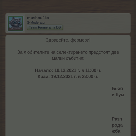
mushnu4ka
S-Moderator
Team Farmerama BG
Здравейте, фермери!
За любителите на селектирането предстоят две
малки събития:
Начало: 18.12.2021 г. в 11:00 ч.
Край: 19.12.2021 г. в 23:00 ч.
Бейб
и бум
..........
..........
....
Разп
рода
жба