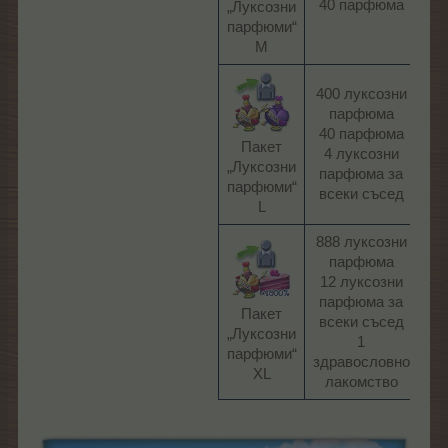
40 парфюма​
„Луксозни
парфюми“
M​
400 луксозни
парфюма
40 парфюма
24
Пакет
4 луксозни
ЛГ
„Луксозни
парфюма за
парфюми“
всеки съсед​
L​
888 луксозни
парфюма
12 луксозни
парфюма за
11,
Пакет
всеки съсед
EU
„Луксозни
1
парфюми“
здравословно
XL​
лакомство​