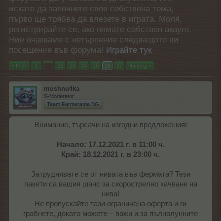
искате да започнете своя собствена тема,
първо ще трябва да влезете в играта. Моля,
регистрирайте се, ако нямате собствен акаунт.
Ние очакваме с нетърпение следващото ви
посещение във форума!
Играйте тук
< Prev
1
←
22
23
24
25
26
27
Напред >
mushnu4ka
S-Moderator
Team Farmerama BG
Внимание, търсачи на изгодни предложения!
Начало: 17.12.2021 г. в 11:00 ч.
Край: 18.12.2021 г. в 23:00 ч.
Затруднявате се от нивата във фермата? Тези
пакети са вашия шанс за скорострелно качване на
нива!
Не пропускайте тази ограничена оферта и ги
грабнете, докато можете – важи и за пълнолунните