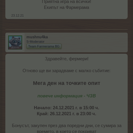
Приятна игра на всички!
Екипът на Фармерама​
23.12.21
mushnu4ka
S-Moderator
Team Farmerama BG
Здравейте, фермери!
Отново ще ви зарадваме с малко събитие:
Мега ден на точките опит
повече информация - ЧЗВ
Начало: 24.12.2021 г. в 15:00 ч.
Край: 26.12.2021 г. в 23:00 ч.
Бонусът, закупен през два поредни дни, се сумира за
времето, в което се покриват