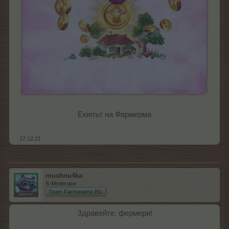
Екипът на Фармерма
17.12.21
mushnu4ka
S-Moderator
Team Farmerama BG
Здравейте, фермери!