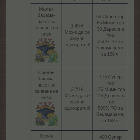
Малък
бахама-
65 Супер тор
пакет за
65 Мими тор
1,49 €
качване на
30 Дървесна
Може да се
нива
тор
закупи
250% ТО за
еднократно!​
Бахамарама,
за 168 ч.​
Среден
175 Супер
бахама-
тор
пакет за
3,79 €
175 Мими тор
качване на
Може да се
125 Дървесна
нива
закупи
тор
еднократно!​
500% ТО за
Бахамарама,
за 168 ч.​
Голям
400 Супер