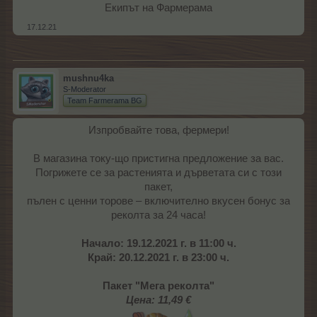
Екипът на Фармерама​
17.12.21
mushnu4ka
S-Moderator
Team Farmerama BG
Изпробвайте това, фермери!
В магазина току-що пристигна предложение за вас.
Погрижете се за растенията и дърветата си с този
пакет,
пълен с ценни торове – включително вкусен бонус за
реколта за 24 часа!
Начало: 19.12.2021 г. в 11:00 ч.
Край: 20.12.2021 г. в 23:00 ч.
Пакет "Мега реколта"
Цена: 11,49 €