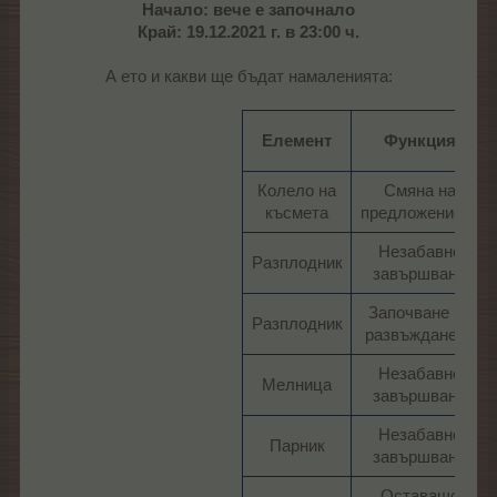
Начало: вече е започнало
Край: 19.12.2021 г. в 23:00 ч.
А ето и какви ще бъдат намаленията:
Елемент
Функция
Колело на
Смяна на
късмета​
предложението​
Незабавно
Разплодник​
завършване​
Започване на
Разплодник​
развъждането​
Незабавно
Мелница​
завършване​
Незабавно
Парник​
завършване​
Оставащо