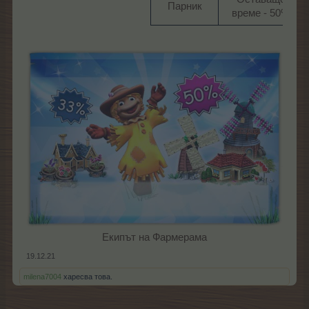
Парник​
време - 50%​
Екипът на Фармерама​
19.12.21
milena7004
харесва това.