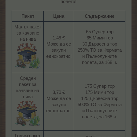
полета!
Пакет
Цена
Съдържание
Малък пакет
65 Супер тор
за качване
1,49 €
65 Мими тор
на нива
Може да се
30 Дървесна тор
закупи
250% ТО за Фермата
еднократно!​
и Пълнолунните
полета, за 168 ч.​
Среден
пакет за
175 Супер тор
качване на
3,79 €
175 Мими тор
нива
Може да се
125 Дървесна тор
закупи
500% ТО за Фермата
еднократно!​
и Пълнолунните
полета, за 168 ч.​
Голям пакет