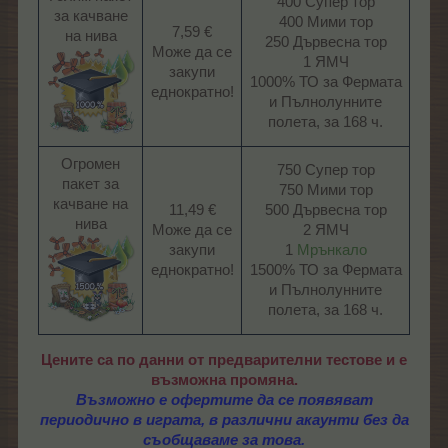
400 Супер тор
за качване
400 Мими тор
7,59 €
на нива
250 Дървесна тор
Може да се
1 ЯМЧ
закупи
1000% ТО за Фермата
еднократно!​
и Пълнолунните
полета, за 168 ч.​
Огромен
750 Супер тор
пакет за
750 Мими тор
качване на
11,49 €
500 Дървесна тор
нива
Може да се
2 ЯМЧ
закупи
1
Мрънкало
еднократно!​
1500% ТО за Фермата
и Пълнолунните
полета, за 168 ч.​
Цените са по данни от предварителни тестове и е
възможна промяна.
Възможно е офертите да се появяват
периодично в играта, в различни акаунти без да
съобщаваме за това.