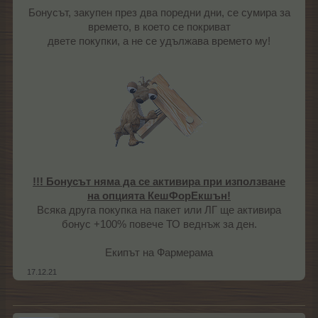
Бонусът, закупен през два поредни дни, се сумира за
времето, в което се покриват
двете покупки, а не се удължава времето му!
!!! Бонусът няма да се активира при използване
на опцията КешФорЕкшън!
Всяка друга покупка на пакет или ЛГ ще активира
бонус +100% повече ТО веднъж за ден.​
Екипът на Фармерама​
17.12.21