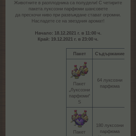
Животните в разплодника са полудели! С четирите
пакета луксозни парфюми шансовете
да прескочи ниво при развъждане стават огромни.
Насладете се на звездния аромат!
Начало: 18.12.2021 г. в 11:00 ч.
Край: 19.12.2021 г. в 23:00 ч.
Пакет
Съдържание
Це
64 луксозни
4
Пакет
парфюма​
ЛГ
„Луксозни
парфюми“
S​
180 луксозни
12
парфюма
Пакет
ЛГ