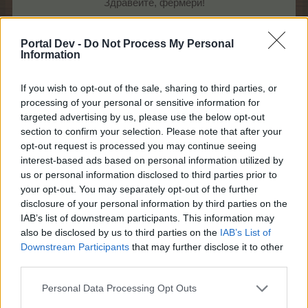
Здравейте, фермери!
Ето и следващото малко събитие:
Portal Dev -
Do Not Process My Personal
Information
Щастлив ден на растенията
If you wish to opt-out of the sale, sharing to third parties, or
Начало: 18.12.2021 г. в 11:00 ч.
processing of your personal or sensitive information for
Край: 19.12.2021 г. в 23:00 ч.
targeted advertising by us, please use the below opt-out
section to confirm your selection. Please note that after your
информация - ЧЗВ
opt-out request is processed you may continue seeing
interest-based ads based on personal information utilized by
us or personal information disclosed to third parties prior to
your opt-out. You may separately opt-out of the further
disclosure of your personal information by third parties on the
IAB’s list of downstream participants. This information may
also be disclosed by us to third parties on the
IAB’s List of
Downstream Participants
that may further disclose it to other
third parties.
Personal Data Processing Opt Outs