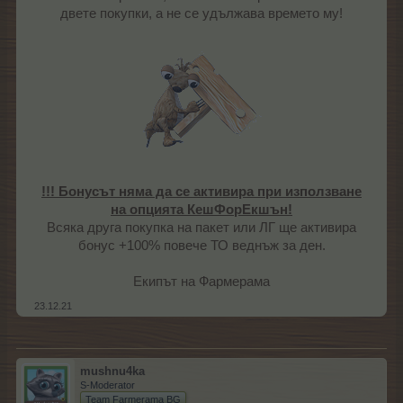
двете покупки, а не се удължава времето му!
!!! Бонусът няма да се активира при използване
на опцията КешФорЕкшън!
Всяка друга покупка на пакет или ЛГ ще активира
бонус +100% повече ТО веднъж за ден.​
Екипът на Фармерама​
23.12.21
mushnu4ka
S-Moderator
Team Farmerama BG