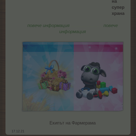
на
супер
храна
повече информация
..........................
повече
информация
Екипът на Фармерама​
17.12.21