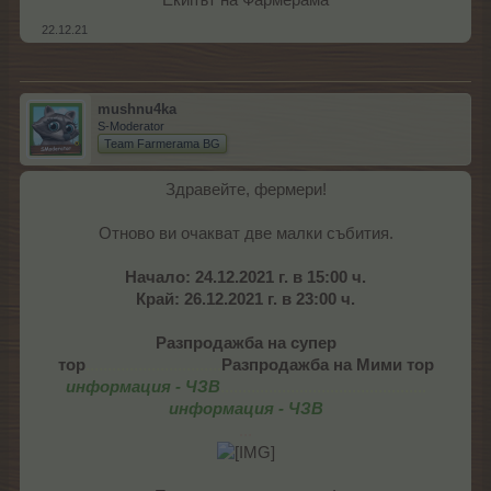
Екипът на Фармерама​
22.12.21
mushnu4ka
S-Moderator
Team Farmerama BG
Здравейте, фермери!
Отново ви очакват две малки събития.
Начало: 24.12.2021 г. в 15:00 ч.
Край: 26.12.2021 г. в 23:00 ч.
Разпродажба на супер
тор
...............................
Разпродажба на Мими тор
информация - ЧЗВ
...............................................
информация - ЧЗВ
...