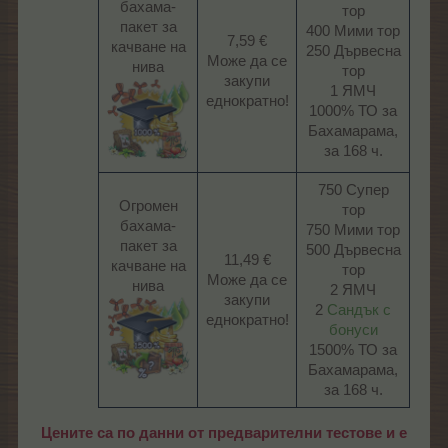
бахама-
тор
пакет за
400 Мими тор
7,59 €
качване на
250 Дървесна
Може да се
нива
тор
закупи
1 ЯМЧ
еднократно!​
1000% ТО за
Бахамарама,
за 168 ч.​
750 Супер
Огромен
тор
бахама-
750 Мими тор
пакет за
500 Дървесна
11,49 €
качване на
тор
Може да се
нива
2 ЯМЧ
закупи
2
Сандък с
еднократно!​
бонуси
1500% ТО за
Бахамарама,
за 168 ч.​
Цените са по данни от предварителни тестове и е