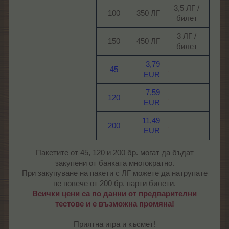
3,5 ЛГ /
100​
350 ЛГ​
билет​
3 ЛГ /
150​
450 ЛГ​
билет​
3,79
45
.
EUR
7,59
120
.
EUR
11,49
200
.
EUR
Пакетите от 45, 120 и 200 бр. могат да бъдат
закупени от банката многократно.
При закупуване на пакети с ЛГ можете да натрупате
не повече от 200 бр. парти билети.
Всички цени са по данни от предварителни
тестове и е възможна промяна!
Приятна игра и късмет!