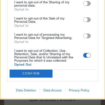
I want to opt-out of the Sharing of my
personal data.
Opted In
Екипът на Фармерама​
I want to opt-out of the Sale of my
Personal Data.
17.12.21
Opted In
I want to opt-out of processing my
Personal Data for Targeted Advertising.
mushnu4ka
Opted In
S-Moderator
Team Farmerama BG
I want to opt-out of Collection, Use,
Retention, Sale, and/or Sharing of my
Здравейте, фермери!
Personal Data that Is Unrelated with the
Purposes for which it was collected.
Opted Out
Отново ще ви зарадваме с малко събитие:
CONFIRM
Мега ден на точките опит
повече информация - ЧЗВ
Data Deletion
Data Access
Privacy Policy
Начало: 18.12.2021 г. в 11:00 ч.
Край: 19.12.2021 г. в 23:00 ч.