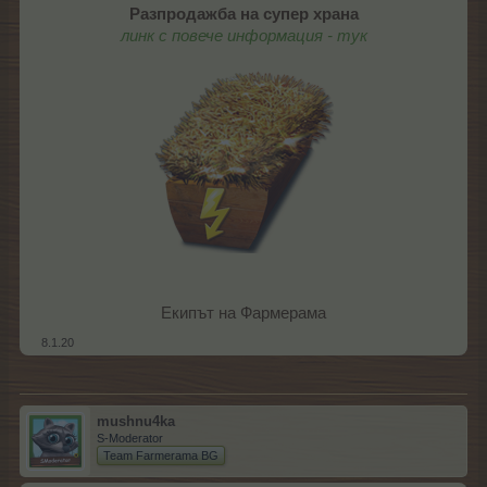
Разпродажба на супер храна
линк с повече информация
- тук
Екипът на Фармерама​
8.1.20
mushnu4ka
S-Moderator
Team Farmerama BG