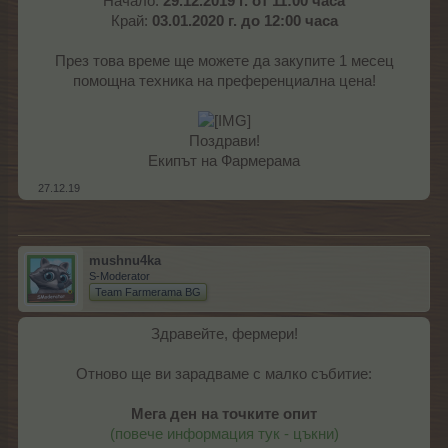
Начало:
29.12.2019 г. от 11:00 часа
Край:
03.01.2020 г. до 12:00 часа
През това време ще можете да закупите 1 месец
помощна техника на преференциална цена!
Поздрави!
Екипът на Фармерама​
27.12.19
mushnu4ka
S-Moderator
Team Farmerama BG
Здравейте, фермери!
Отново ще ви зарадваме с малко събитие:
Мега ден на точките опит
(повече информация тук - цъкни)