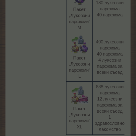
180 луксозни
12
парфюма
Пакет
ЛГ
40 парфюма​
„Луксозни
парфюми“
M​
400 луксозни
парфюма
40 парфюма
24
Пакет
4 луксозни
ЛГ
„Луксозни
парфюма за
парфюми“
всеки съсед​
L​
888 луксозни
парфюма
12 луксозни
парфюма за
11,
Пакет
всеки съсед
EU
„Луксозни
1
парфюми“
здравословно
XL​
лакомство​