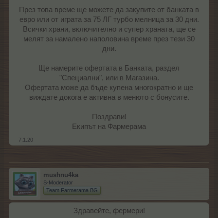
През това време ще можете да закупите от банката в
евро или от играта за 75 ЛГ турбо мелница за 30 дни.
Всички храни, включително и супер храната, ще се
мелят за намалено наполовина време през тези 30
дни.
Ще намерите офертата в Банката, раздел
"Специални", или в Магазина.
Офертата може да бъде купена многократно и ще
виждате докога е активна в менюто с бонусите.
Поздрави!
Екипът на Фармерама​
7.1.20
mushnu4ka
S-Moderator
Team Farmerama BG
Здравейте, фермери!