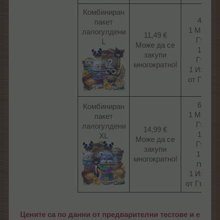
Комбиниран
450 ЛГ
пакет
1 Майму
лалогулдени
11,49 €
Гъмбо
L
Може да се
1 Сов
закупи
Гъмбо
многократно!​
1 Изоби
от Гъмбол
600 ЛГ
Комбиниран
1 Майму
пакет
Гъмбо
лалогулдени
14,99 €
1 Сов
XL
Може да се
Гъмбо
закупи
1 Котк
многократно!​
гъмбо
1 Изоби
от Гъмбол
Цените са по данни от предварителни тестове и е