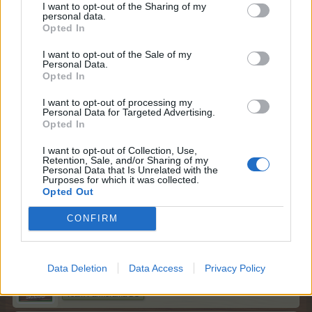
I want to opt-out of the Sharing of my
personal data.
Здравейте, фермери!
Opted In
През следващите дни отново ви очаква още едно
I want to opt-out of the Sale of my
малко събитие:
Personal Data.
Opted In
Празникът на торовете
I want to opt-out of processing my
Personal Data for Targeted Advertising.
Начало
:
08.01.2020 г. в 01:01 ч.
Opted In
Край
:
15.01.2020 г. в 00:59 ч.
I want to opt-out of Collection, Use,
Retention, Sale, and/or Sharing of my
Personal Data that Is Unrelated with the
Purposes for which it was collected.
Поздрави!
Opted Out
Екипът на Фармерама​
CONFIRM
7.1.20
Data Deletion
Data Access
Privacy Policy
mushnu4ka
S-Moderator
Team Farmerama BG