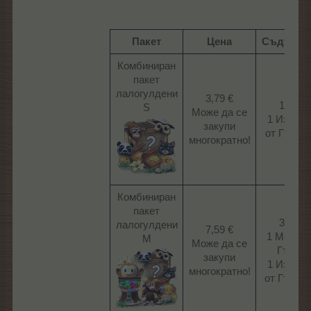
Пакет
Цена
Съдържа
Комбиниран
пакет
лалогулдени
3,79 €
150 ЛГ
S
Може да се
1 Изоби
закупи
от Гъмбол
многократно!​
Комбиниран
пакет
300 ЛГ
лалогулдени
7,59 €
1 Майму
М
Може да се
Гъмбо
закупи
1 Изоби
многократно!​
от Гъмбол