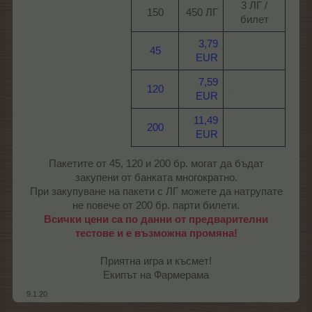
3 ЛГ /
150​
450 ЛГ​
билет​
3,79
45
.
EUR
7,59
120
.
EUR
11,49
200
.
EUR
Пакетите от 45, 120 и 200 бр. могат да бъдат
закупени от банката многократно.
При закупуване на пакети с ЛГ можете да натрупате
не повече от 200 бр. парти билети.
Всички цени са по данни от предварителни
тестове и е възможна промяна!
Приятна игра и късмет!
Екипът на Фармерама​
9.1.20