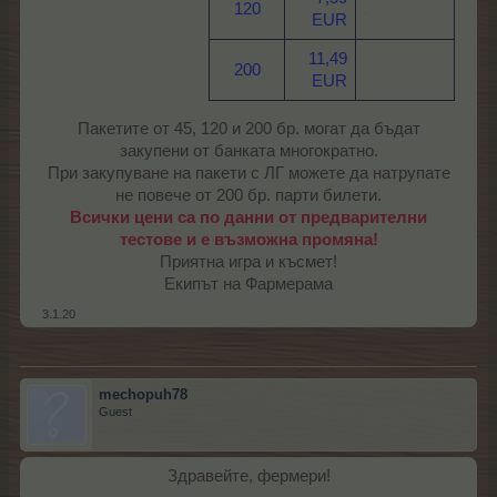
120
.
EUR
11,49
200
.
EUR
Пакетите от 45, 120 и 200 бр. могат да бъдат
закупени от банката многократно.
При закупуване на пакети с ЛГ можете да натрупате
не повече от 200 бр. парти билети.
Всички цени са по данни от предварителни
тестове и е възможна промяна!
Приятна игра и късмет!
Екипът на Фармерама​
3.1.20
mechopuh78
Guest
Здравейте, фермери!