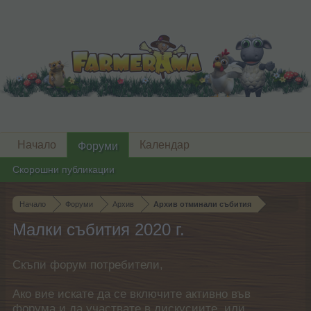
Начало
Календар
Форуми
Скорошни публикации
Начало
Форуми
Архив
Архив отминали събития
Малки събития 2020 г.
Скъпи форум потребители,
Ако вие искате да се включите активно във
форума и да участвате в дискусиите, или