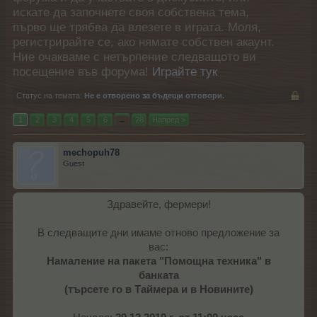
искате да започнете своя собствена тема,
първо ще трябва да влезете в играта. Моля,
регистрирайте се, ако нямате собствен акаунт.
Ние очакваме с нетърпение следващото ви
посещение във форума!
Играйте тук
Статус на темата:
Не е отворено за бъдещи отговори.
1
2
3
4
5
6
→
28
Напред >
mechopuh78
Guest
Здравейте, фермери!
В следващите дни имаме отново предложение за
вас:
Намаление на пакета "Помощна техника" в
банката
(търсете го в Таймера и в Новините)