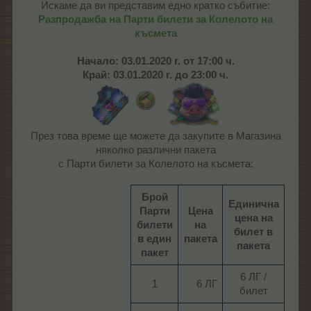
Искаме да ви представим едно кратко събитие:
Разпродажба на Парти билети за Колелото на
късмета
Начало:
03.01.2020 г. от 17:00 ч.
Край: 03.01.2020 г. до 23:00 ч.
През това време ще можете да закупите в Магазина
няколко различни пакета
с Парти билети за Колелото на късмета:
Брой
Единична
Парти
Цена
цена на
билети
на
билет в
в един
пакета
пакета
пакет
6 ЛГ /
1​
6 ЛГ​
билет​