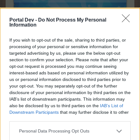
Portal Dev -
Do Not Process My Personal
Information
If you wish to opt-out of the sale, sharing to third parties, or
processing of your personal or sensitive information for
targeted advertising by us, please use the below opt-out
section to confirm your selection. Please note that after your
opt-out request is processed you may continue seeing
interest-based ads based on personal information utilized by
us or personal information disclosed to third parties prior to
your opt-out. You may separately opt-out of the further
Поздрави!
disclosure of your personal information by third parties on the
Екипът на Фармерама​
IAB’s list of downstream participants. This information may
7.1.20
also be disclosed by us to third parties on the
IAB’s List of
Downstream Participants
that may further disclose it to other
third parties.
mushnu4ka
Personal Data Processing Opt Outs
S-Moderator
Team Farmerama BG