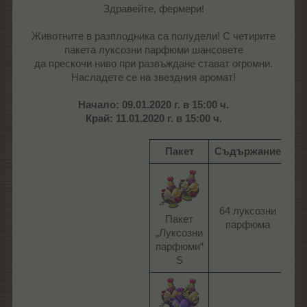
Здравейте, фермери!
Животните в разплодника са полудели! С четирите
пакета луксозни парфюми шансовете
да прескочи ниво при развъждане стават огромни.
Насладете се на звездния аромат!
Начало: 09.01.2020 г. в 15:00 ч.
Край: 11.01.2020 г. в 15:00 ч.
Пакет
Съдържание
Це
64 луксозни
4
Пакет
парфюма​
ЛГ
„Луксозни
парфюми“
S​