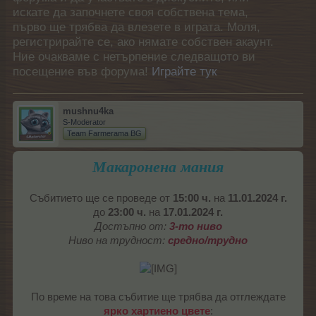
искате да започнете своя собствена тема,
първо ще трябва да влезете в играта. Моля,
регистрирайте се, ако нямате собствен акаунт.
Ние очакваме с нетърпение следващото ви
посещение във форума!
Играйте тук
mushnu4ka
S-Moderator
Team Farmerama BG
Макаронена мания
Събитието ще се проведе от
15:00 ч.
на
11.01.2024 г.
до
23:00 ч.
на
17.01.2024 г.
Достъпно от:
3-то ниво
Ниво на трудност:
средно/трудно
По време на това събитие ще трябва да отглеждате
ярко хартиено цвете
: