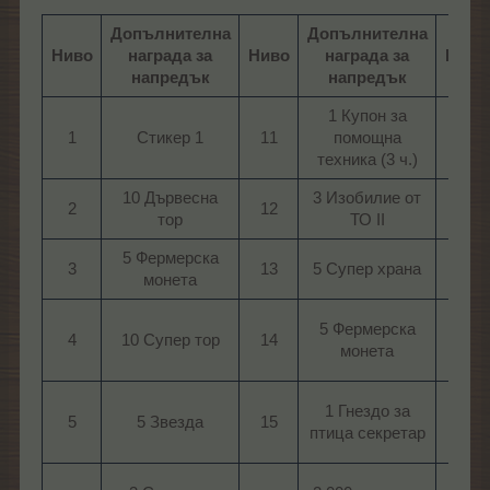
Допълнителна
Допълнителна
Ниво
награда за
Ниво
награда за
Ниво
напредък
напредък
1 Купон за
1​
Стикер 1​
11​
помощна
21​
техника (3 ч.)​
10 Дървесна
3 Изобилие от
2​
12​
22​
тор​
ТО II​
5 Фермерска
3​
13​
5 Супер храна​
23​
монета​
5 Фермерска
4​
10 Супер тор​
14​
24​
монета​
1 Гнездо за
5​
5 Звезда​
15​
25​
птица секретар​