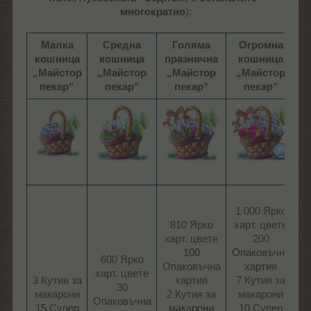
многократно
):
Малка
Средна
Голяма
Огромна
кошница
кошница
празнична
кошница
„Майстор
„Майстор
„Майстор
„Майстор
пекар“
пекар“
пекар“
пекар“
1
1 000 Ярко
х
810 Ярко
харт. цвете
харт. цвете
200
О
100
Опаковъчна
600 Ярко
Опаковъчна
хартия
1
харт. цвете
3 Кутия за
хартия
7 Кутия за
30
макарони
2 Кутия за
макарони
Опаковъчна
15 Супер
макарони
10 Супер