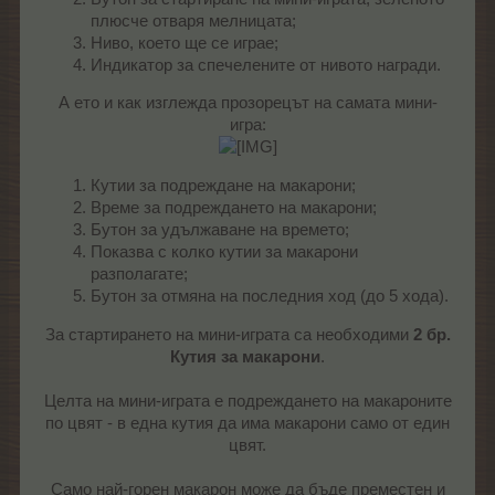
плюсче отваря мелницата;
Ниво, което ще се играе;
Индикатор за спечелените от нивото награди.
А ето и как изглежда прозорецът на самата мини-
игра:
Кутии за подреждане на макарони;
Време за подреждането на макарони;
Бутон за удължаване на времето;
Показва с колко кутии за макарони
разполагате;
Бутон за отмяна на последния ход (до 5 хода).
За стартирането на мини-играта са необходими
2 бр.
Кутия за макарони
.
Целта на мини-играта е подреждането на макароните
по цвят - в една кутия да има макарони само от един
цвят.
Само най-горен макарон може да бъде преместен и