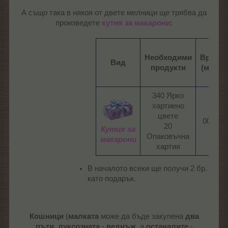
А също така в някоя от двете мелници ще трябва да
произведете
кутия за макарони
:​
Необходими
Време
Вид
продукти
(мин.)
340 Ярко
хартиено
цвете
00:15​
20
Кутия за
Опаковъчна
макарони
хартия​
В началото всеки ще получи 2 бр.
като подарък.
Кошници
(
малката
може да бъде закупена
два
пъти
,
луксозната
-
веднъж
, а
останалите
-