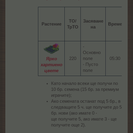
ТО/
Засяване
Растение
Време
ТрТО
на
во
-
Основно
220​
поле
05:30​
04:
Ярко
- Пусто
хартиено
поле
цвете
Като начало всеки ще получи по
10 бр. семена (15 бр. за премиум
играчите);
Ако семената останат под 5 бр., в
следващите 5 ч. ще получите до 5
бр. нови (ако имате 0 -
ще получите 5, ако имате 3 - ще
получите още 2).