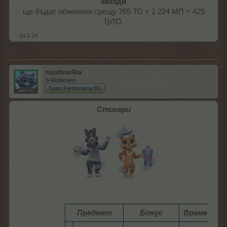
звезди
ще бъдат обменени срещу 765 ТО + 1 224 МП + 425
ТрТО.​
10.1.24
mushnu4ka
S-Moderator
Team Farmerama BG
Стикери
Предмет
Бонус
Време
Ра