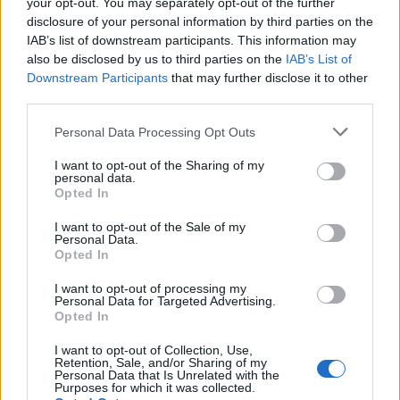
your opt-out. You may separately opt-out of the further
(може да се изиграе и да
disclosure of your personal information by third parties on the
се спечелят още награди -
IAB’s list of downstream participants. This information may
малка, голяма или
also be disclosed by us to third parties on the
IAB’s List of
допълнителна)​
Downstream Participants
that may further disclose it to other
спечелена голяма основна
third parties.
награда, но не и
допълнителната за това
Personal Data Processing Opt Outs
ниво
(може да се изиграе и да
I want to opt-out of the Sharing of my
personal data.
се спечели
Opted In
допълнителната награда)​
I want to opt-out of the Sale of my
спечелени и голямата
Personal Data.
основна награда, и
Opted In
допълнителната за това
ниво
I want to opt-out of processing my
(може да се изиграе, но
Personal Data for Targeted Advertising.
Opted In
няма нищо да спечелите)​
I want to opt-out of Collection, Use,
Retention, Sale, and/or Sharing of my
При рестартиране на играта не печелите нищо
Personal Data that Is Unrelated with the
Purposes for which it was collected.
и губите 2-те кутии за макарони, с които сте