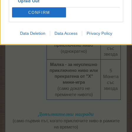
Opted Out
стартирали мини-играта!
CONFIRM
Основни награди
Data Deletion
Data Access
Privacy Policy
20
Голяма - за успешно
Монета
приключено ниво
със
(еднократно)
звезда​
Малка - за неуспешно
приключено ниво или
5
прекратена от "Х"
Монета
мини-игра
със
(само докато не
звезда​
преминете нивото)
Допълнителни награди
(само първия път, когато приключите ниво в рамките
на времето)