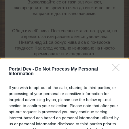
Възползвайте се от тази възможност,
ако прецените, че времето няма да ви стигне, но го
направете достатъчно навреме.
Общо има 40 нива. Постепенно стават по-трудни, но
и времето за изиграването им се увеличава.
Нивата над 31 са бонус нива и са с по-висока
трудност. Чак след успешно изиграване на нивото
преминавате към следващото.
Но можете да се върнете да изиграете отново вече
преминато ниво - преместете фигурката на желаното
Portal Dev -
Do Not Process My Personal
ниво.
Information
Повторното изиграване на ниво се стартира също с 2
кутии за макарони.
If you wish to opt-out of the sale, sharing to third parties, or
processing of your personal or sensitive information for
А ето и какво означават индикаторите за
targeted advertising by us, please use the below opt-out
спечелените от нивото награди:
section to confirm your selection. Please note that after your
opt-out request is processed you may continue seeing
неиграно ниво или
interest-based ads based on personal information utilized by
спечелена само малката
us or personal information disclosed to third parties prior to
основна награда