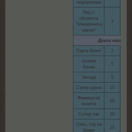
надпревара​
Ред с
облачета
1​
160​
"Макаронена
мания"​
Други награди
Парти билет​
2​
10​
Златен
5​
7​
банан​
Звезда​
5​
8​
Супер храна​
10​
20​
Фермерска
20​
21​
монета​
Супер тор​
20​
21​
Спец. тор на
15​
27​
Мими​