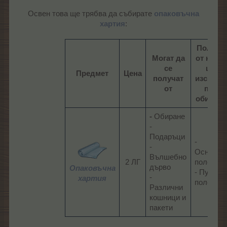
Освен това ще трябва да събирате
опаковъчна
хартия
:​
Полета,
Могат да
от които
се
ще
Предмет
Цена
получат
изскача
от
при
обиране
-
Обиране
-
Подаръци
-
-
Основно
Вълшебно
2 ЛГ
поле
дърво
Опаковъчна
- Пусто
-
хартия
поле​
Различни
кошници и
пакети​