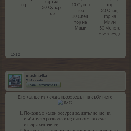
хартия
тор​
10 Супер
тор
20 Супер
тор
20 Спец.
тор​
10 Спец.
тор на
р
тор на
Мими
с
Мими​
50 Монета
със звезда​
1
с
10.1.24
mushnu4ka
S-Moderator
Team Farmerama BG
Ето как ще изглежда прозорецът на събитието:
Показва с какви ресурси за изпълнение на
събитието разполагате; синьото плюсче
отваря магазина;
Бутон за стартиране на мини-играта; зеленото