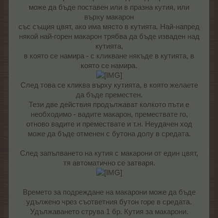
може да бъде поставен или в празна кутия, или
върху макарон
със същия цвят, ако има място в кутията. Най-напред
някой най-горен макарон трябва да бъде изваден над
кутията,
в която се намира - с кликване някъде в кутията, в
която се намира.
След това се кликва върху кутията, в която желаете
да бъде преместен.
Тези две действия продължават колкото пъти е
необходимо - вадите макарон, премествате го,
отново вадите и премествате и т.н. Неудачен ход
може да бъде отменен с бутона долу в средата.
След запълването на кутия с макарони от един цвят,
тя автоматично се затваря.
Времето за подреждане на макарони може да бъде
удължено чрез съответния бутон горе в средата.
Удължаването струва 1 бр. Кутия за макарони.