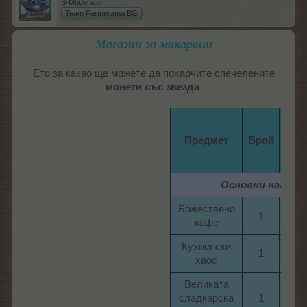
S-Moderator
Team Farmerama BG
Магазин за макарони
Ето за какво ще можете да похарчите спечелените
монети със звезда
:​
Цен
Предмет
Брой
Основни наград
Божествено
1​
135​
кафе​
Кухненски
1​
145​
хаос​
Великата
сладкарска
1​
145​