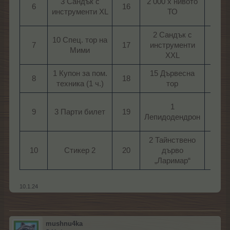
3 Сандък с
2 000 х нивото
6​
16​
26​
инструменти XL​
ТО​
2 Сандък с
10 Спец. тор на
7​
17​
инструменти
27​
Мими​
XXL​
1 Купон за пом.
15 Дървесна
8​
18​
28​
техника (1 ч.)​
тор​
1
9​
3 Парти билет​
19​
29​
Лепидодендрон​
2 Тайнствено
10​
Стикер 2​
20​
дърво
30​
„Ларимар“​
10.1.24
mushnu4ka