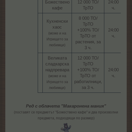
Божествено
12 000 ТО/
24:00
1
кафе​
ТрТО​
ч.​
8 000 ТО/
Кухненски
ТрТО
хаос
+100% ТО/
24:00
1
(може и на
ТрТО от
ч.​
Игрището за
растения, за
любимци)
3 ч.​
Великата
12 000 ТО/
сладкарска
ТрТО
надпревара
+100% ТО/
24:00
1
ТрТО от
ч.​
(може и на
работилници,
Игрището за
за 3 ч.​
любимци)
Ред с облачета
"Макаронена мания"
(поставят се предметът "Божествено кафе" и два произволни
предмета, подходящи по размер)