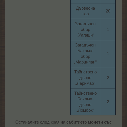
Дървесна
20​
21​
тор​
Загадъчен
обор
1​
20​
„Уагаши“​
Загадъчен
Бахама-
1​
20​
обор
„Марципан“​
Тайнствено
дърво
2​
27​
„Ларимар“​
Тайнствено
Бахама-
2​
27​
дърво
„Ломбок“​
Останалите след края на събитието
монети със