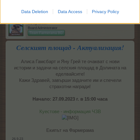
11.7.23
Data Deletion
Data Access
Privacy Policy
Кобрелия
Board Administrator
Team Farmerama BG
Селският площад - Актуализация!
Алиса Гамсбарт и Яну Грей те очакват с нови
истории и задачи на селския площад в Долината на
еделвайсите!
Кажи Здравей, завърши задачите им и спечели
страхотни награди!
Начало: 27.09.2023 г. в 15:00 часа
Куестове - информация ЧЗВ
Екипът на Фармерама​
26.9.23