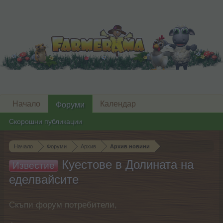
Начало
Календар
Форуми
Скорошни публикации
Начало
Форуми
Архив
Архив новини
Куестове в Долината на
Известие
еделвайсите
Скъпи форум потребители,