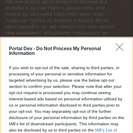
Ако вие искате да се включите активно във
форума и да участвате в дискусиите, или
искате да започнете своя собствена тема,
първо ще трябва да влезете в играта. Моля,
регистрирайте се, ако нямате собствен акаунт.
Ние очакваме с нетърпение следващото ви
посещение във форума!
Играйте тук
Portal Dev -
Do Not Process My Personal
Information
Кобрелия
Board Administrator
Team Farmerama BG
If you wish to opt-out of the sale, sharing to third parties, or
processing of your personal or sensitive information for
Здравейте, фермери!
targeted advertising by us, please use the below opt-out
section to confirm your selection. Please note that after your
opt-out request is processed you may continue seeing
Животните от Долината на еделвайсите обичат да се
interest-based ads based on personal information utilized by
събират на селския площад, за да побъбрят и да
us or personal information disclosed to third parties prior to
споделят знания. Сега можеш да се слееш с
your opt-out. You may separately opt-out of the further
тълпата, за да завършваш задачите им и да
disclosure of your personal information by third parties on the
спечелиш награди!
IAB’s list of downstream participants. This information may
also be disclosed by us to third parties on the
IAB’s List of
Начало: 12.07.2023 г. в 15:00 часа