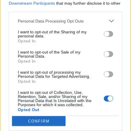
Downstream Participants
that may further disclose it to other
third parties.
Повече информация
Personal Data Processing Opt Outs
I want to opt-out of the Sharing of my
Екипът на Фармерама​
personal data.
Opted In
11.7.23
-niksan-
харесва това.
I want to opt-out of the Sale of my
Personal Data.
Opted In
I want to opt-out of processing my
mushnu4ka
Personal Data for Targeted Advertising.
S-Moderator
Opted In
Team Farmerama BG
I want to opt-out of Collection, Use,
Здравейте, фермери!
Retention, Sale, and/or Sharing of my
Personal Data that Is Unrelated with the
Purposes for which it was collected.
Нововъведението в алпийския свят ще бъде
Opted Out
въведено в играта на
12.07.2023 г.
в
17:00 ч.
CONFIRM
Екипът на Фармерама​