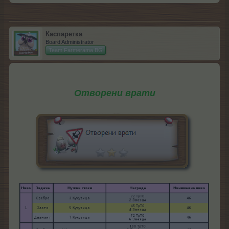
Каспаретка
Board Administrator
Team Farmerama BG
Отворени врати