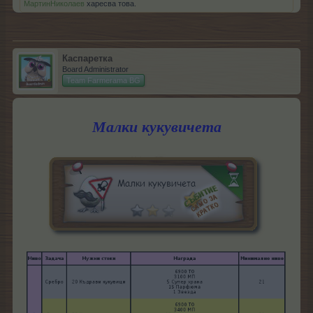
МартинНиколаев
харесва това.
Каспаретка
Board Administrator
Team Farmerama BG
Малки кукувичета