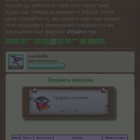
искате да започнете своя собствена тема,
първо ще трябва да влезете в играта. Моля,
регистрирайте се, ако нямате собствен акаунт.
Ние очакваме с нетърпение следващото ви
посещение във форума!
Играйте тук
< Prev
1
←
3
4
5
6
7
→
30
Напред >
zwezdi4ka
Board Administrator
Team Farmerama BG
Трудната покупка