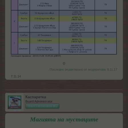
о​
Последно редактирано от модератора:
8.11.17
7.11.14
Каспаретка
Board Administrator
Team Farmerama BG
Магията на мустаците