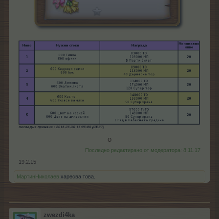
о​
Последно редактирано от модератора:
8.11.17
19.2.15
МартинНиколаев
харесва това.
zwezdi4ka