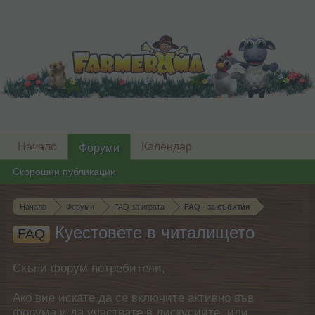
Начало
Календар
Форуми
Скорошни публикации
Начало
Форуми
FAQ за играта
FAQ - за събития
Куестовете в читалището
FAQ
Скъпи форум потребители,
Ако вие искате да се включите активно във
форума и да участвате в дискусиите, или