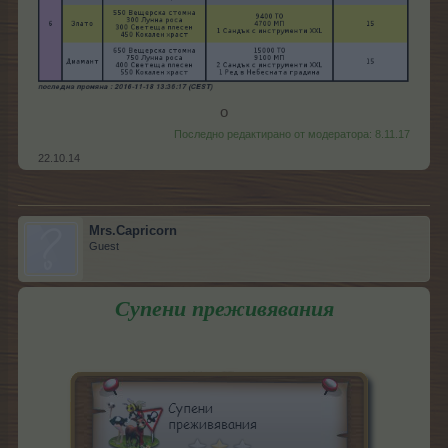
о​
Последно редактирано от модератора:
8.11.17
22.10.14
Mrs.Capricorn
Guest
Супени преживявания