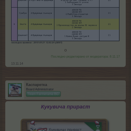
о​
Последно редактирано от модератора:
8.11.17
13.11.14
Каспаретка
Board Administrator
Team Farmerama BG
Кукувича прираст