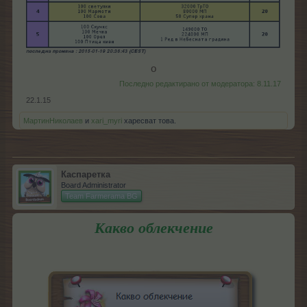
о​
Последно редактирано от модератора:
8.11.17
22.1.15
МартинНиколаев
и
xari_myri
харесват това.
Каспаретка
Board Administrator
Team Farmerama BG
Какво облекчение