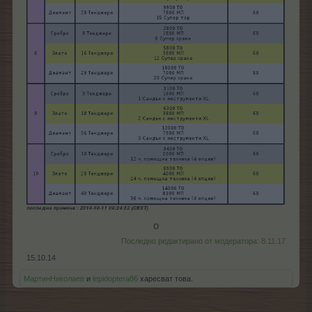
о​
Последно редактирано от модератора:
8.11.17
15.10.14
МартинНиколаев
и
lepidoptera86
харесват това.